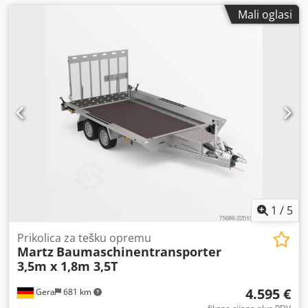
Mali oglasi
1
/
5
Prikolica za tešku opremu
Martz
Baumaschinentransporter
3,5m x 1,8m 3,5T
4.595 €
Gera
681 km