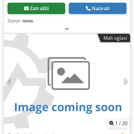
Zatražiti
Nazvati
Stanje:
novo
,
Mali oglasi
1
/
20