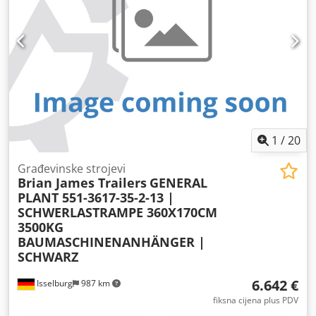
1
/
20
Građevinske strojevi
Brian James Trailers
GENERAL
PLANT 551-3617-35-2-13 |
SCHWERLASTRAMPE 360X170CM
3500KG
BAUMASCHINENANHÄNGER |
SCHWARZ
6.642 €
Isselburg
987 km
fiksna cijena plus PDV