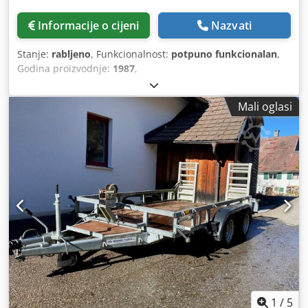
Informacije o cijeni
Nazvati
Stanje:
rabljeno
, Funkcionalnost:
potpuno funkcionalan
,
Godina proizvodnje:
1987
,
Mali oglasi
1
/
5