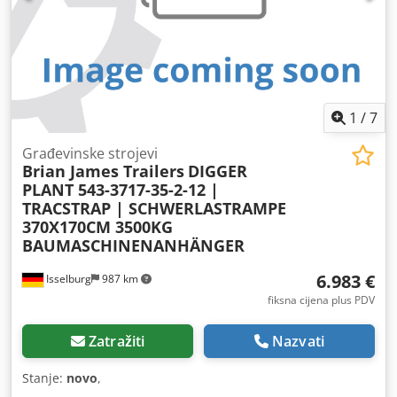
1
/
7
Građevinske strojevi
Brian James Trailers
DIGGER
PLANT 543-3717-35-2-12 |
TRACSTRAP | SCHWERLASTRAMPE
370X170CM 3500KG
BAUMASCHINENANHÄNGER
6.983 €
Isselburg
987 km
fiksna cijena plus PDV
Zatražiti
Nazvati
Stanje:
novo
,