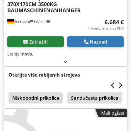
370X170CM 3500KG
BAUMASCHINENANHÄNGER
6.684 €
Isselburg
987 km
fiksna cijena plus PDV
Zatražiti
Nazvati
Stanje:
novo
,
Otkrijte više rabljenih strojeva
i
Niskopodni prikolica
Sandučasta prikolica
Mali oglasi