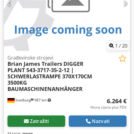
1
/
20
Građevinske strojevi
Brian James Trailers
DIGGER
PLANT 543-3717-35-2-12 |
SCHWERLASTRAMPE 370X170CM
3500KG
BAUMASCHINENANHÄNGER
6.264 €
Isselburg
987 km
fiksna cijena plus PDV
Zatražiti
Nazvati
Stanje:
novo
,