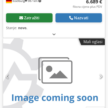
6.689 €
Isselburg
987 km
fiksna cijena plus PDV
Zatražiti
Nazvati
Stanje:
novo
,
Mali oglasi