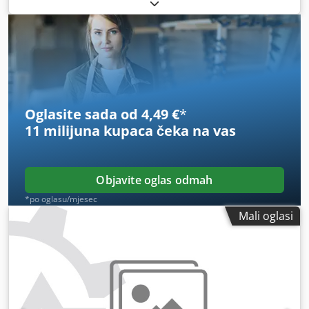
Oglasite sada od 4,49 €
*
11 milijuna kupaca
čeka na vas
Objavite oglas odmah
*po oglasu/mjesec
Mali oglasi