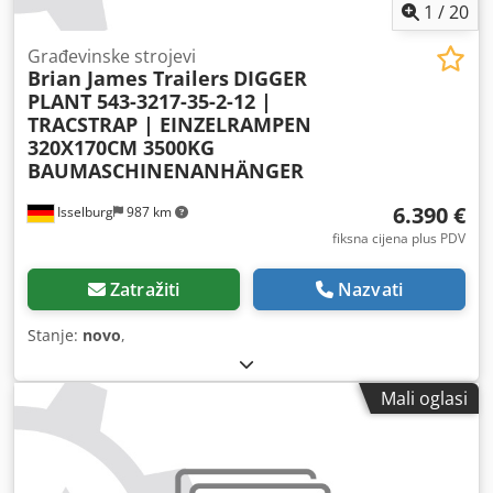
1
/
20
Građevinske strojevi
Brian James Trailers
DIGGER
PLANT 543-3217-35-2-12 |
TRACSTRAP | EINZELRAMPEN
320X170CM 3500KG
BAUMASCHINENANHÄNGER
6.390 €
Isselburg
987 km
fiksna cijena plus PDV
Zatražiti
Nazvati
Stanje:
novo
,
Mali oglasi