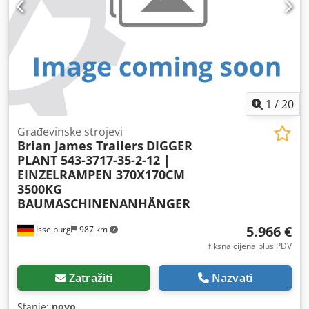
1
/
20
Građevinske strojevi
Brian James Trailers
DIGGER
PLANT 543-3717-35-2-12 |
EINZELRAMPEN 370X170CM
3500KG
BAUMASCHINENANHÄNGER
5.966 €
Isselburg
987 km
fiksna cijena plus PDV
Zatražiti
Nazvati
Stanje:
novo
,