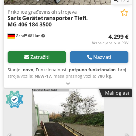
Prikolice građevinskih strojeva
Saris
Gerätetransporter Tiefl.
MG 406 184 3500
4.299 €
Gera
681 km
fiksna cijena plus PDV
Zatražiti
Nazvati
Stanje:
novo
, Funkcionalnost:
potpuno funkcionalan
, broj
stroja/vozila:
NEW-17
, masa praznog vozila:
780 kg
,
maksimalna nosivost:
2.720 kg
, ukupna masa:
3.500 kg
,
konfiguracija osovina:
2 osovine
, duljina prostora za
Mali oglasi
utovar:
4.060 mm
, širina utovarnog prostora:
1.840 mm
,
visina utovarnog prostora:
300 mm
, maksimalna brzina:
100 km/h
, kočnica prikolice:
prikolica s kočnicom
, Godina
proizvodnje:
2026
,