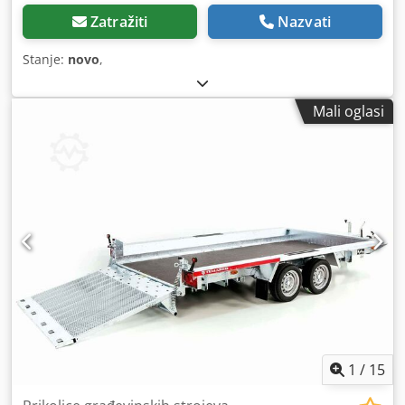
Zatražiti
Nazvati
Stanje:
novo
,
Mali oglasi
1
/
15