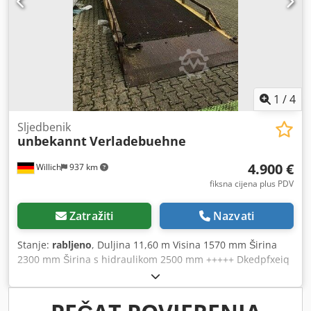
1
/
4
Sljedbenik
unbekannt
Verladebuehne
4.900 €
Willich
937 km
fiksna cijena plus PDV
Zatražiti
Nazvati
Stanje:
rabljeno
, Duljina 11,60 m Visina 1570 mm Širina
2300 mm Širina s hidraulikom 2500 mm +++++ Dkedpfxeiq
Tizs Akger Molimo imajte na umu da je stroj rastavljen i
spreman za utovar. Iz tog razloga nije moguće
demonstrirati rad pod naponom niti izraditi videozapis.