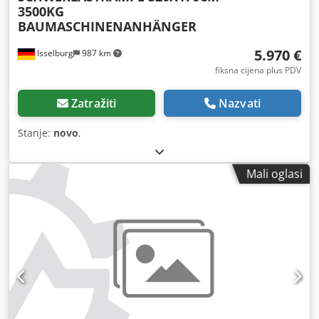
3500KG
BAUMASCHINENANHÄNGER
5.970 €
Isselburg
987 km
fiksna cijena plus PDV
Zatražiti
Nazvati
Stanje:
novo
,
Mali oglasi