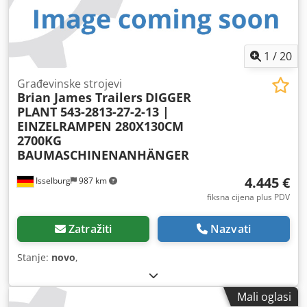
1
/
20
Građevinske strojevi
Brian James Trailers
DIGGER
PLANT 543-2813-27-2-13 |
EINZELRAMPEN 280X130CM
2700KG
BAUMASCHINENANHÄNGER
4.445 €
Isselburg
987 km
fiksna cijena plus PDV
Zatražiti
Nazvati
Stanje:
novo
,
Mali oglasi