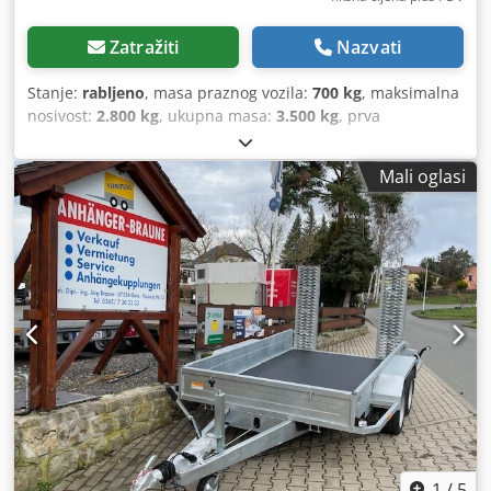
Zatražiti
Nazvati
Stanje:
rabljeno
, masa praznog vozila:
700 kg
, maksimalna
nosivost:
2.800 kg
, ukupna masa:
3.500 kg
, prva
registracija:
01/2011
, duljina prostora za utovar:
3.050
mm
, širina utovarnog prostora:
1.700 mm
, visina
Mali oglasi
utovarnog prostora:
500 mm
, Godina proizvodnje:
2011
,
1
/
5