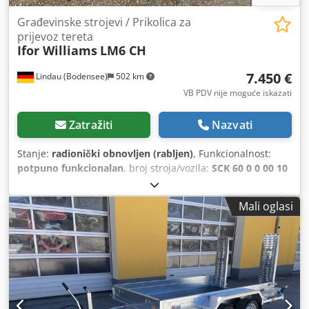
Građevinske strojevi / Prikolica za
prijevoz tereta
Ifor Williams
LM6 CH
7.450 €
Lindau (Bodensee)
502 km
VB PDV nije moguće iskazati
Zatražiti
Nazvati
Stanje:
radionički obnovljen (rabljen)
, Funkcionalnost:
potpuno funkcionalan
, broj stroja/vozila:
SCK 60 0 0 00 10
318 98 5
, masa praznog vozila:
680 kg
, maksimalna
nosivost:
2.820 kg
, ukupna masa:
3.500 kg
, konfiguracija
Mali oglasi
osovina:
2 osovine
, dopušteno opterećenje osovine
(osovina 1):
1.750 kg
, dopušteno opterećenje osovine
(osovina 2):
1.750 kg
, prva registracija:
07/2001
, sljedeći
pregled (TÜV):
03/2028
, ovjes:
čelik
, stanje guma:
85
postotak
, maksimalna brzina:
100 km/h
, boja:
siva
,
kočnica prikolice:
prikolica s kočnicom
, Godina
proizvodnje:
2001
, radni sati:
300 h
, Oprema:
spojka