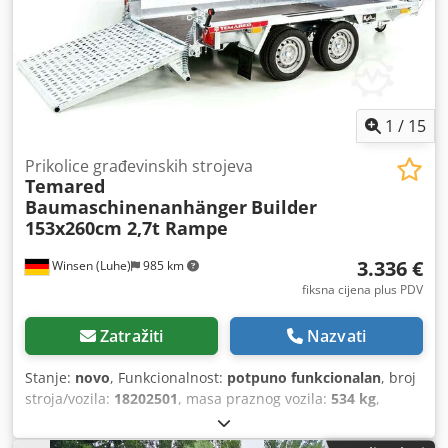
1
/
15
Prikolice građevinskih strojeva
Temared
Baumaschinenanhänger
Builder
153x260cm 2,7t Rampe
3.336 €
Winsen (Luhe)
985 km
fiksna cijena plus PDV
Zatražiti
Nazvati
Stanje:
novo
, Funkcionalnost:
potpuno funkcionalan
, broj
stroja/vozila:
18202501
, masa praznog vozila:
534 kg
,
maksimalna nosivost:
2.166 kg
, ukupna masa:
2.700 kg
,
konfiguracija osovina:
2 osovine
, duljina prostora za