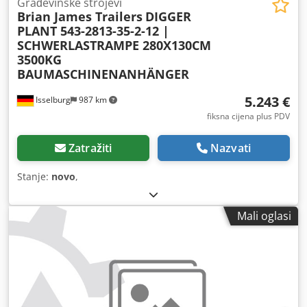
Građevinske strojevi
Brian James Trailers
DIGGER
PLANT 543-2813-35-2-12 |
SCHWERLASTRAMPE 280X130CM
3500KG
BAUMASCHINENANHÄNGER
5.243 €
Isselburg
987 km
fiksna cijena plus PDV
Zatražiti
Nazvati
Stanje:
novo
,
Mali oglasi