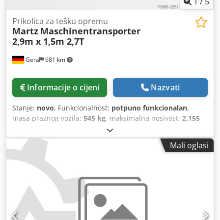
1
/
5
Prikolica za tešku opremu
Martz
Maschinentransporter
2,9m x 1,5m 2,7T
Gera
681 km
Informacije o cijeni
Nazvati
Stanje:
novo
, Funkcionalnost:
potpuno funkcionalan
,
masa praznog vozila:
545 kg
, maksimalna nosivost:
2.155
kg
, ukupna masa:
2.700 kg
, konfiguracija osovina:
2
osovine
, duljina prostora za utovar:
2.880 mm
, širina
Mali oglasi
utovarnog prostora:
1.530 mm
, visina utovarnog prostora:
300 mm
, kočnica prikolice:
prikolica s kočnicom
, Godina
proizvodnje:
2026
,