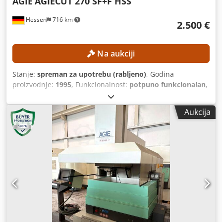
AGIE
AGIECUT 270 SF+F HSS
Hessen
716 km
2.500 €
Na aukciji
Stanje:
spreman za upotrebu (rabljeno)
, Godina
proizvodnje:
1995
, Funkcionalnost:
potpuno funkcionalan
,
broj stroja/vozila:
193.006
, udaljenost pomaka osi X:
350
mm
, pomak osi Y:
250 mm
, pomak osi Z:
256 mm
, Promjer
Aukcija
žice (maks.):
0,33 mm
, model upravljača:
AGIEVISION /
AGIE HSS-Steuerung
, Bez minimalne cijene – zajamčena
prodaja po najvišoj ponudi! TEHNIČKE KARAKTERISTIKE
Hod osi X: 350 mm Hod osi Y: 250 mm Hod osi Z: 256 mm
Hod osi U/V: ±70 mm Rezolucija pozicioniranja: 0,0001 mm
Točnost pozicioniranja: približno ±3 µm Podaci o obradi
Maksimalni kut konusa: 30° pri visini obrađivanog komada
od 100 mm Kvaliteta površine: do približno Ra 0,2 µm pri
više završnih obrada Podaci o obrađivanom komadu
Maksimalne dimenzije obrađivanog komada: 750 × 550 ×
250 mm Maksimalna težina obrađivanog komada: 450 kg