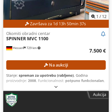
1
/
12
Završava za
1
d
13
h
50
min
34
s
Okomiti obradni centar
SPINNER
MVC 1100
Hessen
729 km
7.500 €
Na aukciji
Stanje:
spreman za upotrebu (rabljeno)
, Godina
proizvodnje:
2008
, Funkcionalnost:
potpuno funkcionalan
,
broj stroja/vozila:
AB1119
, udaljenost pomaka osi X:
1.100
mm
, pomak osi Y:
510 mm
, pomak osi Z:
510 mm
, masa
Aukcija
obratka (maks.):
1.000 kg
, maksimalna brzina vretena:
8.000 okr/min
, broj mjesta u spremniku alata:
24
, Bez
minimalne cijene – zajamčena prodaja po najvišoj ponudi!