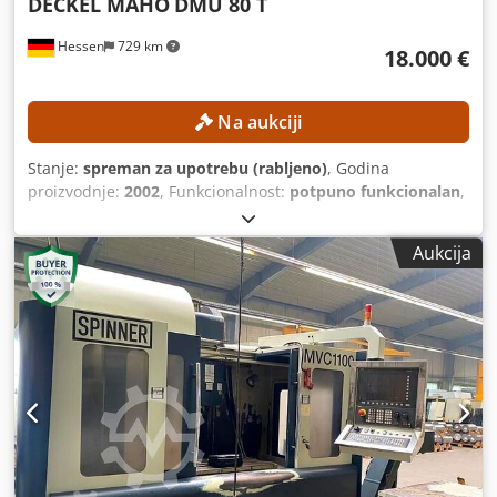
DECKEL MAHO
DMU 80 T
Hessen
729 km
18.000 €
Na aukciji
Stanje:
spreman za upotrebu (rabljeno)
, Godina
proizvodnje:
2002
, Funkcionalnost:
potpuno funkcionalan
,
udaljenost pomaka osi X:
880 mm
, pomak osi Y:
630 mm
,
pomak osi Z:
630 mm
, model upravljača:
Heidenhain iTNC
Aukcija
530
, maksimalna brzina vretena:
12.000 okr/min
, Bez
minimalne cijene – zajamčena prodaja po najvišoj ponudi!
Vreteno je zamijenjeno 14.11.2018. TEHNIČKE
KARAKTERISTIKE Hod po osi X: 880 mm Dwsdpfx Aszpw Iujf
Soa Hod po osi Y: 630 mm Hod po osi Z: 630 mm Brzina
vretena: 12.000 o/min Upravljana os B: -15° do +90° Držač
alata: SK 40 Broj mjesta u spremniku alata: 32 DETALJI O
STROJU Upravljački sustav: Heidenhain iTNC 530 Radni sati
vretena: 50.033 h OPREMA Sustav za hlađenje