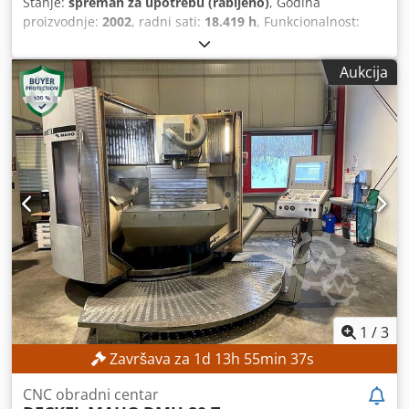
Stanje:
spreman za upotrebu (rabljeno)
, Godina
proizvodnje:
2002
, radni sati:
18.419 h
, Funkcionalnost:
potpuno funkcionalan
, udaljenost pomaka osi X:
630 mm
,
pomak osi Y:
560 mm
, pomak osi Z:
560 mm
, masa obratka
Aukcija
(maks.):
350 kg
, broj mjesta u spremniku alata:
24
, Nema
minimalne cijene – zajamčena prodaja po najvišoj ponudi!
TEHNIČKE KARAKTERISTIKE Hod po osi X: 630 mm Hod po
osi Y: 560 mm Hod po osi Z: 560 mm Broj mjesta za alate:
24 Držač alata: SK 40 Raspon rotacije po osi C: 360°
Površina za pričvršćivanje stola: 600 x 1.000 mm Promjer
stola: 600 mm Maksimalno opterećenje stola: 350 kg Težina
stola: 800 kg Broj T-utor: 8 / 1 Širina T-utora: 14 H12 / 14 H7
Razmak T-utora: 63 mm Djdpfozpxdwex Af Sowa DETALJI O
STROJU Broj osi: 5 (3+2) OPREMA Upravljana NC rotirajuća
glava za glodanje (os B) NC rotirajući stol integriran u fiksni
stol (os C)
1
/
3
Završava za
1
d
13
h
55
min
34
s
CNC obradni centar