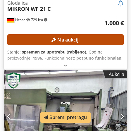
Glodalica
MIKRON
WF 21 C
Hessen
729 km
1.000 €
Na aukciji
Stanje:
spreman za upotrebu (rabljeno)
, Godina
proizvodnje:
1996
, Funkcionalnost:
potpuno funkcionalan
,
udaljenost pomaka osi X:
400 mm
, pomak osi Y:
400 mm
,
pomak osi Z:
400 mm
, širina stola:
300 mm
, duljina stola:
Aukcija
450 mm
, Bez minimalne cijene – zajamčena prodaja po
najvišoj ponudi! TEHNIČKE SPECIFIKACIJE Djdpfx Afezpwx
Hj Sowa Hod po osi X: 400 mm Hod po osi Y: 400 mm Hod
po osi Z: 400 mm Površina radne ploče: 300 x 450 mm Broj
navojnih rupa: 2 x 6
Spremi pretragu