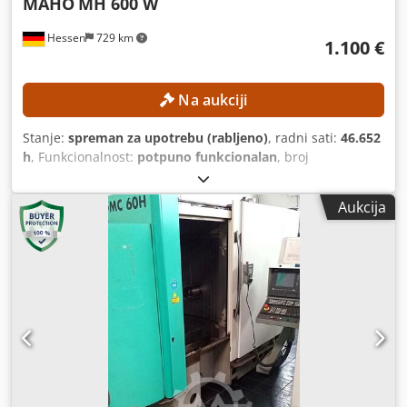
MAHO
MH 600 W
Hessen
729 km
1.100 €
Na aukciji
Stanje:
spreman za upotrebu (rabljeno)
, radni sati:
46.652
h
, Funkcionalnost:
potpuno funkcionalan
, broj
stroja/vozila:
661227
, duljina pomaka os X:
600 mm
,
duljina pomaka osi Y:
400 mm
, duljina posmika os Z:
400
Aukcija
mm
, maksimalna brzina vretena:
4.000 okr/min
, snaga:
5,5 kW (7,48 KS)
, Nema minimalne cijene – zajamčena
prodaja po najvišoj ponudi! TEHNIČKE KARAKTERISTIKE
Dwsdpfx Aezpxfbof Sea Hod osi X: 600 mm Hod osi Y: 400
mm Hod osi Z: 400 mm Raspon brzine vretena: 40 – 4.000
o/min Prihvat vretena: ISO 40 Površina za pričvršćivanje na
stolu: 900 x 480 mm DETALJI O STROJU Snaga vretena: 5,5
kW Radni sati: 46.652 h Težina stroja: 2.900 kg OPREMA
Digitalni zaslon za pozicioniranje Millplus CNC