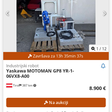
1
/
12
Završava za
13
h
35
min
34
s
Industrijski robot
Yaskawa
MOTOMAN GP8 YR-1-
06VX8-A00
Tirol
387 km
8.900 €
Na aukciji