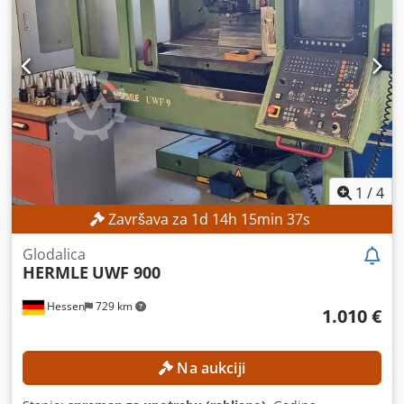
ležaju: 120 mm Promjer otvora vretena: 79 mm Broj
pozicija za alate: 12 Dwjdjzpxf Uspfx Af Sea OPREMA Os C
1
/
4
Završava za
1
d
14
h
15
min
34
s
Glodalica
HERMLE
UWF 900
Hessen
729 km
1.010 €
Na aukciji