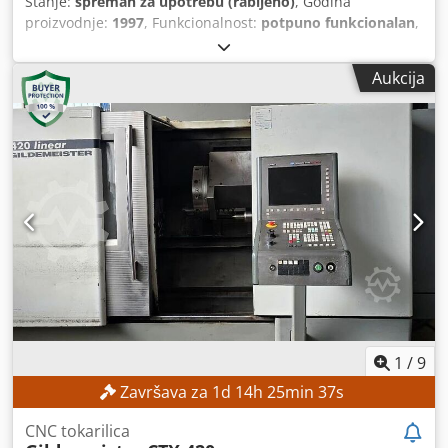
Stanje:
spreman za upotrebu (rabljeno)
, Godina
proizvodnje:
1997
, Funkcionalnost:
potpuno funkcionalan
,
širina u sredini:
1.000 mm
, promjer tokarenja iznad ležaja
kolica:
570 mm
, promjer njihanja iznad poprečnog
Aukcija
prihvatnika:
340 mm
, visina centra:
280 mm
, maksimalna
brzina vretena:
2.500 okr/min
, Bez minimalne cijene –
zajamčena prodaja po najvišoj ponudi! TEHNIČKE
KARAKTERISTIKE Raspon brzine vretena: 0 – 2.500 o/min
Promjer ljuljanja: 500 mm Promjer okretanja iznad strojne
površine: 570 mm Promjer okretanja iznad potpornog
stalka: 340 mm Visina međuosnice: 280 mm Dodpfx
Aozpxglof Sowa Udaljenost međuosnica: 1.000 mm
OPREMA Dodatna oprema (pogledajte slike)
1
/
9
Završava za
1
d
14
h
25
min
34
s
CNC tokarilica