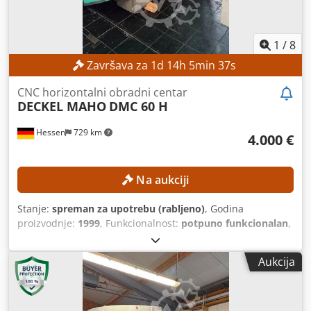
1
/
8
Završava za
1
d
14
h
5
min
34
s
CNC horizontalni obradni centar
DECKEL MAHO
DMC 60 H
Hessen
729 km
4.000 €
Na aukciji
Stanje:
spreman za upotrebu (rabljeno)
, Godina
proizvodnje:
1999
, Funkcionalnost:
potpuno funkcionalan
,
udaljenost pomaka osi X:
600 mm
, pomak osi Y:
560 mm
,
pomak osi Z:
560 mm
, masa obratka (maks.):
600 kg
, broj
Aukcija
mjesta u spremniku alata:
60
, kut zakretanja osi C (maks.):
360 °
, Nema minimalne cijene – zajamčena prodaja po
najvišoj ponudi! TEHNIČKE KARAKTERISTIKE Nosač vretena:
SK40 Hod osi X: 600 mm Hod osi Y: 560 mm Hod osi Z: 560