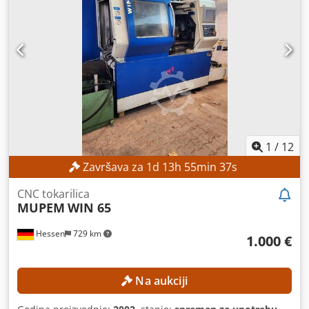
Z, C) Radni prostor Dimenzije stola: 600 × 450 mm
Maksimalne dimenzije obratka: približno 860 × 620 × 350
mm Maksimalna težina obratka: 400 kg Maksimalna težina
elektrode: 100 kg Unutarnje dimenzije radne posude:
približno 830 × 590 × 350 mm Udaljenost između stola i
stezne glave: 170 – 520 mm Dwjdpszpypnsfx Af Ssa DETALJI
O STROJU Upravljački sustav: AGIEMATIC T Generator:
AGIEPULS 60 Priključak na električnu mrežu: 400 V / 50 Hz
Dimenzije i težina Dimenzije (D x Š x V): približno 3.000 ×
1.700 × 2.580 mm Težina stroja: približno 2.550 kg
1
/
12
Završava za
1
d
13
h
55
min
34
s
CNC tokarilica
MUPEM
WIN 65
Hessen
729 km
1.000 €
Na aukciji