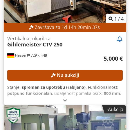
1
/
4
Završava za
1
d
14
h
20
min
34
s
Vertikalna tokarilica
Gildemeister
CTV 250
Hessen
729 km
5.000 €
Na aukciji
Stanje:
spreman za upotrebu (rabljeno)
, Funkcionalnost:
potpuno funkcionalan
, udaljenost pomaka osi X:
800 mm
,
pomak osi Z:
300 mm
, vanjski promjer stezne glave:
250
mm
, otvor glavčine:
79 mm
, broj mjesta u spremniku
Aukcija
alata:
12
, Nema minimalne cijene – zajamčena prodaja po
najvišoj ponudi! TEHNIČKE KARAKTERISTIKE Hod po osi X:
800 mm Hod po osi Z: 300 mm Promjer stezne glave: 250
mm Promjer vretena: 170 h5 Promjer vretena u prednjem