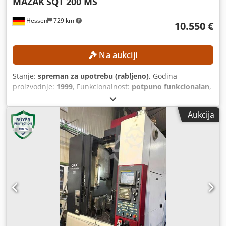
MAZAK
SQT 200 MS
Hessen
729 km
10.550 €
Na aukciji
Stanje:
spreman za upotrebu (rabljeno)
, Godina
proizvodnje:
1999
, Funkcionalnost:
potpuno funkcionalan
,
broj stroja/vozila:
142967
, promjer tokarenja iznad
poprečnog suporta:
300 mm
, maksimalna brzina vretena:
Aukcija
5.000 okr/min
, brzi pomak X-os:
30 m/min
, brzina pomaka
osi X:
5 m/min
, model upravljača:
Mazatrol PC Fusion CNC
640T
, Nema minimalne cijene – zajamčena prodaja po
najvišoj ponudi! TEHNIČKE KARAKTERISTIKE Radni prostor
Maksimalni promjer obrade: 300 mm Maksimalni promjer
ljuljanja: 525 mm Maksimalni promjer ljuljanja iznad
sanjke: 350 mm Maksimalni promjer štapa: 51 mm Glavna
vretena Raspon brzine: 35 – 4.000 o/min Snaga pogona: 15
kW Maksimalni moment: 350 Nm Nos vretena: A2-6
Promjer otvora vretena: 61 mm Pozicioniranje C-osi: 0–360°
/ 0,001° Protuvreteno Raspon brzine: 35 – 5.000 o/min