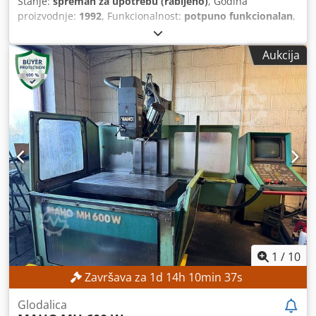
Stanje:
spreman za upotrebu (rabljeno)
, Godina
proizvodnje:
1992
, Funkcionalnost:
potpuno funkcionalan
,
udaljenost pomaka osi X:
600 mm
, pomak osi Y:
400 mm
,
pomak osi Z:
420 mm
, maksimalna brzina vretena:
4.000
Aukcija
okr/min
, model upravljača:
Heidenhain 407
, Nema
minimalne cijene – zajamčena prodaja po najvišoj ponudi!
TEHNIČKE KARAKTERISTIKE Hod po osi X: 600 mm Hod po
osi Y: 400 mm Hod po osi Z: 420 mm Maksimalna brzina
vretena: 4.000 o/min Držač alata: SK 40 Udaljenost vretena
od stola: 127–567 mm Promjer vretena u prednjem ležaju:
55 mm DETALJI O STROJU Upravljački sustav: Heidenhain
407 OPREMA Dwodpfxezpxfhs Af Sja Ručni kotač Mrežna
veza
1
/
10
Završava za
1
d
14
h
10
min
34
s
Glodalica