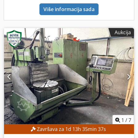
Više informacija sada
Aukcija
1
/
7
Završava za
1
d
13
h
35
min
34
s