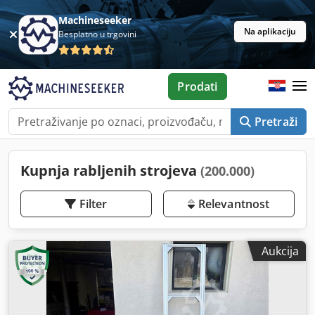
Machineseeker
Na aplikaciju
Besplatno u trgovini
Prodati
Pretraži
Kupnja rabljenih strojeva
(200.000)
Filter
Relevantnost
Aukcija