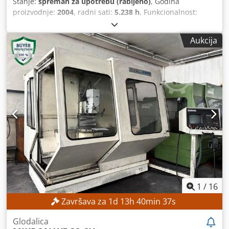
Stanje:
spreman za upotrebu (rabljeno)
, Godina
proizvodnje:
2004
, radni sati:
5.238 h
, Funkcionalnost:
potpuno funkcionalan
, broj stroja/vozila:
120007
,
udaljenost pomaka osi X:
1.200 mm
, pomak osi Y:
700 mm
,
Aukcija
pomak osi Z:
750 mm
, model upravljača:
Heidenhain
TNC530
, maksimalna brzina vretena:
8.000 okr/min
, Nema
minimalne cijene – zajamčena prodaja po najvišoj ponudi!
TEHNIČKE KARAKTERISTIKE Hod po osi X: 1.200 mm Hod po
osi Y: 700 mm Hod po osi Z: 750 mm Dwodpfx Afezpwykj
Sea Brzina vretena: 8.000 o/min DETALJI O STROJU Model
upravljačkog sustava: Heidenhain TNC 530 Radni napon:
400 V / 50 Hz Upravljački napon: 24 V Snaga: 35 kVA
Nominalna struja: 50 A Glavni osigurač: 6,3 A Radno
vrijeme Radno vrijeme vretena: 5.238 sati Radno vrijeme
upravljačkog sustava: 17.705 sati
1
/
16
Završava za
1
d
13
h
40
min
34
s
Glodalica