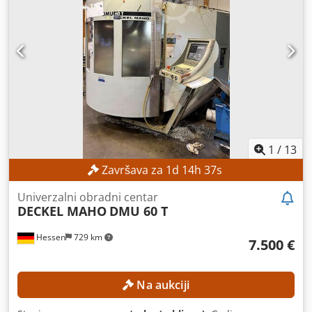
mm Raspon zakretanja osi B: 360° Broj mjesta za alate u
spremniku: 60 DETALJI O STROJU Upravljački sustav:
Siemens Broj paleta: 2 Veličina palete: 400 × 500 mm
Dopušteno opterećenje palete: 600 kg Dwsdezpxd Rspfx Af
Soa Masa stroja: 10.500 kg
1
/
13
Završava za
1
d
14
h
34
s
Univerzalni obradni centar
DECKEL MAHO
DMU 60 T
Hessen
729 km
7.500 €
Na aukciji