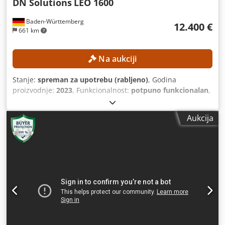
DN Solutions
LEO 1600
Baden-Württemberg
12.400 €
661 km
Na aukciji
Stanje:
spreman za upotrebu (rabljeno)
, Godina
proizvodnje:
2023
, Funkcionalnost:
potpuno funkcionalan
,
duljina tokarenja:
300 mm
, promjer tokarenja:
300 mm
,
otvor glavčine:
52 mm
, maksimalna brzina vretena:
4.500
Aukcija
okr/min
, model upravljača:
FANUC CNC
, Stroj se može
pregledati uz rok od tri dana. TEHNIČKE KARAKTERISTIKE
Maksimalni promjer obrade: cca 300 mm Maksimalna
duljina obrade: cca 300 mm Promjer provrta vretena: cca
52 mm Maksimalna brzina glavnog vretena: 4.500 o/min
Revolver za alate: 12 položaja Ponovljivost: 0,003 mm
DETALJI O STROJU Upravljanje: FANUC CNC Težina stroja:
cca 2.200 kg Dodpfxjznb Ntj Af Sjwa Radni sati: cca 6.458
sati Sati rada vretena: cca 4.300 sati Napon: AC 380 V (s
transformatorom ili bez) Nominalna snaga: 14,97 kVA