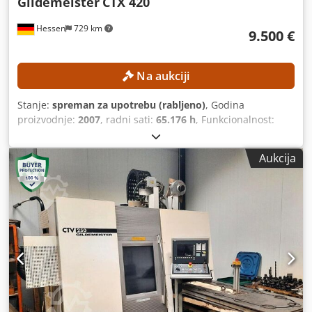
Gildemeister
CTX 420
Hessen
729 km
9.500 €
Na aukciji
Stanje:
spreman za upotrebu (rabljeno)
, Godina
proizvodnje:
2007
, radni sati:
65.176 h
, Funkcionalnost:
potpuno funkcionalan
, broj stroja/vozila:
02260007541
,
duljina tokarenja:
600 mm
, promjer tokarenja:
680 mm
,
Aukcija
maksimalna brzina vretena:
5.000 okr/min
, model
upravljača:
Siemens 840 D
, snaga:
25 kW (33,99 KS)
, Bez
minimalne cijene – zajamčena prodaja po najvišoj ponudi!
TEHNIČKE KARAKTERISTIKE Duljina obrade: 600 mm
Promjer obrade: 680 mm Maksimalna brzina vretena: 5.000
o/min PODACI O STROJU Dedozpxgfopfx Af Sjwa
Upravljanje: Siemens 840D Snaga vretena: 25 kW Radno
vrijeme vretena: 65.176 sati OPREMA Transportni sustav za
strugotine Samocentrirajuća stezna glava: promjer 250 mm