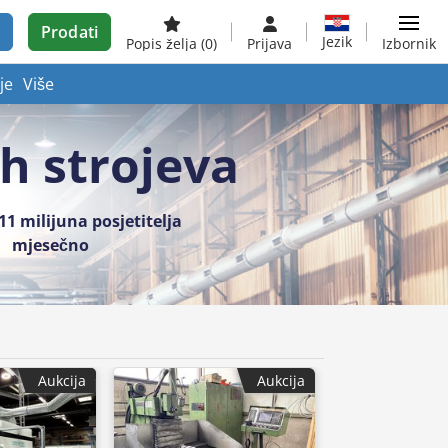
Prodati
Jezik
Popis želja
(0)
Prijava
Izbornik
je
Više
h strojeva
11 milijuna posjetitelja
mjesečno
Aukcija
Aukcija