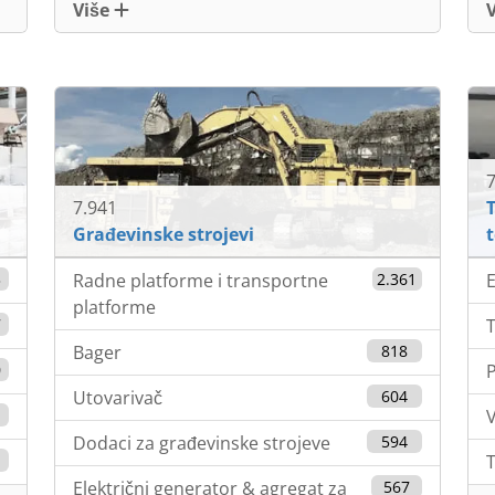
Više
7
7.941
Građevinske strojevi
3
Radne platforme i transportne
2.361
E
platforme
7
T
Bager
818
0
Utovarivač
604
V
Dodaci za građevinske strojeve
594
T
Električni generator & agregat za
567