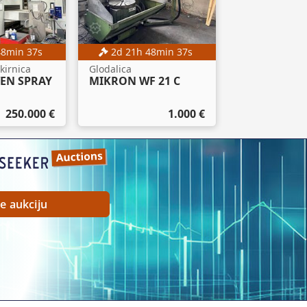
48
min
36
s
2
d
21
h
48
min
36
s
kirnica
Glodalica
VEN SPRAY
MIKRON WF 21 C
250.000 €
1.000 €
te aukciju