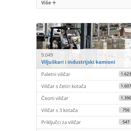
Više
9.049
Viljuškari i industrijski kamioni
Paletni viličar
1.62
Viličar s četiri kotača
1.60
Čeoni viličar
1.39
Viličar s 3 kotača
756
Priključci za viličar
547