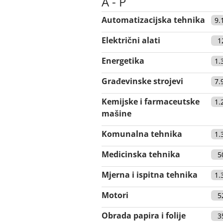
A - P
Automatizacijska tehnika
9.
Električni alati
1
Energetika
1.
Građevinske strojevi
7.
Kemijske i farmaceutske
1.
mašine
Komunalna tehnika
1.
Medicinska tehnika
5
Mjerna i ispitna tehnika
1.
Motori
5
Obrada papira i folije
3