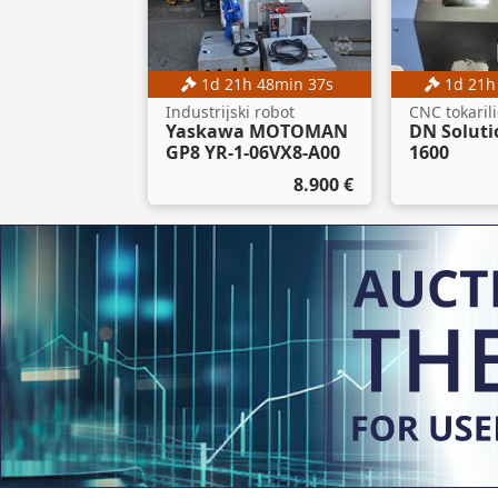
1
d
21
h
48
min
36
s
1
d
21
Industrijski robot
CNC tokaril
Yaskawa MOTOMAN
DN Soluti
GP8 YR-1-06VX8-A00
1600
8.900 €
Aukcija
2
d
21
h
48
min
36
s
Viličar
Linde E16-02