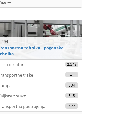
Više
.294
Transportna tehnika i pogonska
tehnika
lektromotori
2.348
ransportne trake
1.455
Pumpa
534
aljkaste staze
515
ransportna postrojenja
422