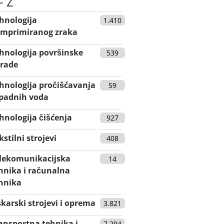
- Z
hnologija
1.410
mprimiranog zraka
hnologija površinske
539
rade
hnologija pročišćavanja
59
padnih voda
hnologija čišćenja
927
kstilni strojevi
408
lekomunikacijska
14
hnika i računalna
hnika
skarski strojevi i oprema
3.821
ansportna tehnika i
7.294