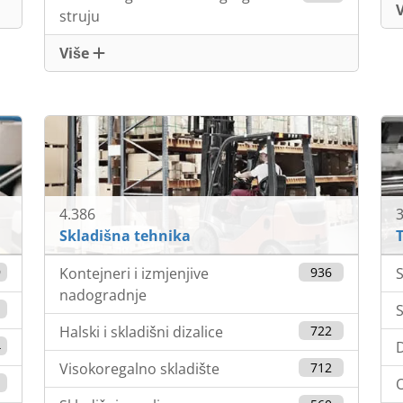
struju
Više
4.386
3
Skladišna tehnika
T
9
Kontejneri i izmjenjive
936
S
nadogradnje
1
S
Halski i skladišni dizalice
722
4
D
Visokoregalno skladište
712
O