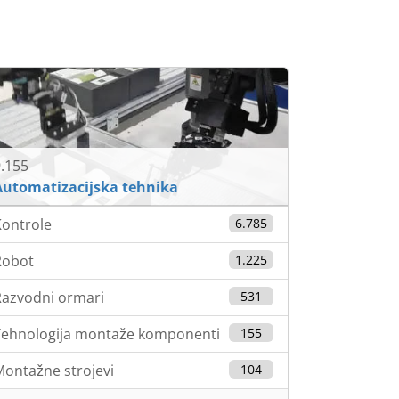
.155
Automatizacijska tehnika
ontrole
6.785
Robot
1.225
azvodni ormari
531
Tehnologija montaže komponenti
155
ontažne strojevi
104