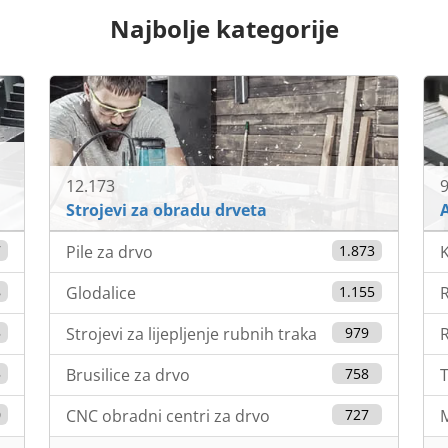
Najbolje kategorije
12.173
9
Strojevi za obradu drveta
7
Pile za drvo
1.873
K
8
Glodalice
1.155
5
Strojevi za lijepljenje rubnih traka
979
R
5
Brusilice za drvo
758
0
CNC obradni centri za drvo
727
M