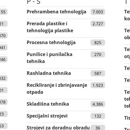
P - S
T 
Prehrambena tehnologija
Te
155
7.003
ko
Prerada plastike i
21
2.727
tehnologija plastike
Te
370
ob
Procesna tehnologija
825
941
Te
Punilice i punilačka
270
ot
246
tehnika
Te
Rashladna tehnika
587
332
Te
Recikliranje i zbrinjavanje
1.923
01
otpada
Te
te
378
Skladišna tehnika
4.386
te
23
Specijalni strojevi
132
Ti
53
Strojevi za doradnu obradu
36
Tr