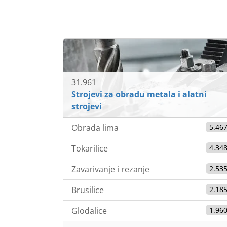
7.500 €
31.961
Strojevi za obradu metala i alatni
strojevi
Obrada lima
5.46
Tokarilice
4.34
Zavarivanje i rezanje
2.53
Brusilice
2.18
Glodalice
1.96