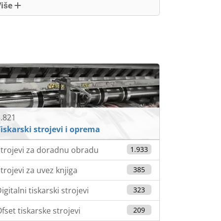
Više
.821
iskarski strojevi i oprema
trojevi za doradnu obradu
1.933
trojevi za uvez knjiga
385
igitalni tiskarski strojevi
323
fset tiskarske strojevi
209