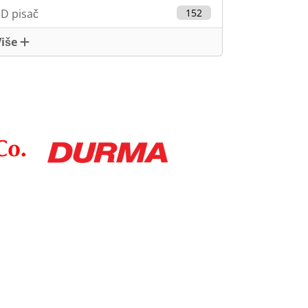
D pisač
152
Više