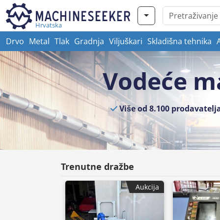
Hrvatska
Drvo
Metal
Tlak
Gradnja
Viljuškari
Skladišna tehnika
Vodeće ma
Više od 8.100 prodavatelj
Trenutne dražbe
Aukcija