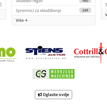
Skladišni regali
560
3
Spremnici za skladištenje
249
Više
Oglasite ovdje