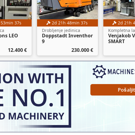
h
53
min
36
s
2
d
21
h
48
min
36
s
2
d
21
h
ica
Drobljenje jedinica
Kompletna la
ons LEO
Doppstadt Inventhor
Venjakob 
9
SMART
12.400 €
230.000 €
Pošalji