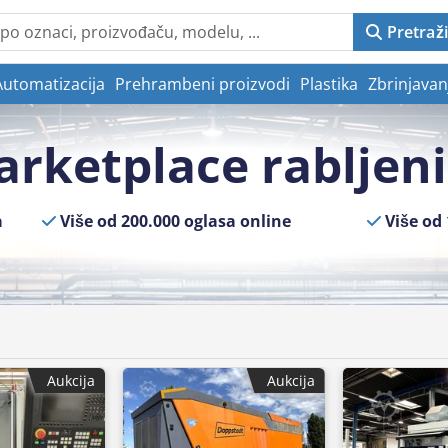
Pretraži
Automatizacija
Prehrambeni proizvodi
Plastika
Zbrinjavan
rketplace rabljeni
a
Više od 200.000 oglasa online
Više od 
Aukcija
Aukcija