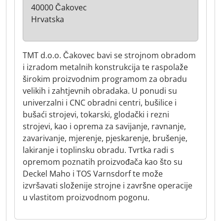
40000 Čakovec
Hrvatska
TMT d.o.o. Čakovec bavi se strojnom obradom
i izradom metalnih konstrukcija te raspolaže
širokim proizvodnim programom za obradu
velikih i zahtjevnih obradaka. U ponudi su
univerzalni i CNC obradni centri, bušilice i
bušaći strojevi, tokarski, glodački i rezni
strojevi, kao i oprema za savijanje, ravnanje,
zavarivanje, mjerenje, pjeskarenje, brušenje,
lakiranje i toplinsku obradu. Tvrtka radi s
opremom poznatih proizvođača kao što su
Deckel Maho i TOS Varnsdorf te može
izvršavati složenije strojne i završne operacije
u vlastitom proizvodnom pogonu.