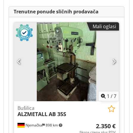
Trenutne ponude sličnih prodavača
Mali oglasi
1
/
7
Bušilica
ALZMETALL
AB 35S
2.350 €
Njemačka
898 km
fiksna cijena plus PDV