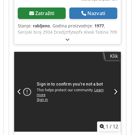
Zatražiti
Nazvati
Stanje:
rabljeno
, Godina proizvodnje:
1977
,
Serijski broj 2934 Dcedjztfytepfx Alxsk Težina 709
kg Brzina pomaka da, m/min Prihvat MK 3
Klik
1
/
12