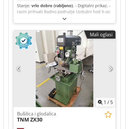
Stanje:
vrlo dobro (rabljeno)
, - Digitalni prikaz. -
razni prihvati Radno područje Uzdužni hod X-os:
450 mm Poprečni hod Y-os: 260 mm Hod pinole
Z-os: 120 mm Dedezg T Hujpfx Alxock Hod glave
stroja W-os: 450 mm Brzi pomaci XY: 1.500
Mali oglasi
mm/min Radni prostor Površina stola (D x Š): 770
x 320 mm Stol (KS 321) Brzi sustav izmjene alata:
SF 32 Radno vreteno Raspon okretaja
(beskonačno promenjiv): 50 – 9.200 o/min
Dimenzije Potreban prostor (širina x dubina x
visina): 1500 x 1480 x 2330 mm Težina Težina cca
1.300 kg
1
/
5
Bušilica i glodalica
TNM
ZX30