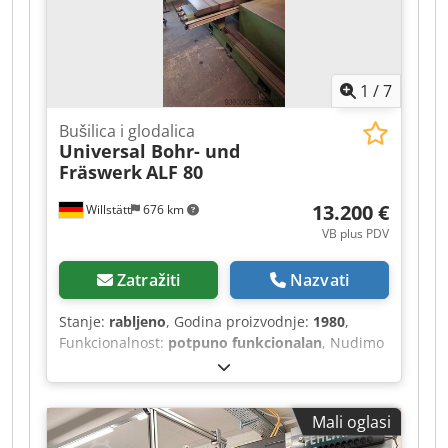
1
/
7
Bušilica i glodalica
Universal Bohr- und
Fräswerk
ALF 80
13.200 €
Willstätt
676 km
VB plus PDV
Zatražiti
Nazvati
Stanje:
rabljeno
, Godina proizvodnje:
1980
,
Funkcionalnost:
potpuno funkcionalan
, Nudimo
rabljenu univerzalnu bušilicu i glodalicu ALF 80,
proizvedenu 1980. godine. Bušilica SORALUCE
ALG80, uključujući tehničku dokumentaciju.
Mali oglasi
Heidenhain ND70 Stezna kutija za bušilicu, s
alatima za bušilicu. Dcedpfxszl Rqhe Alxjk