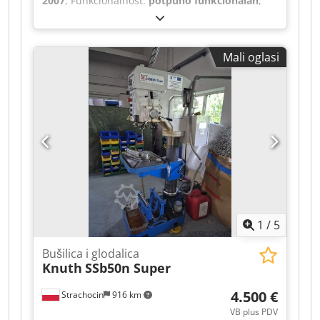
2007
, Funkcionalnost:
potpuno funkcionalan
,
Ficep 1001 DZB CNC bušilica/linija za rezanje –
godina proizvodnje 2007. Rotirajuća osovina.
Dsdpfx Aszrpx Delxock Automatski izmjenjivač
Mali oglasi
alata. Označavanje u 4 smjera. Dovod pomoću
stezača. 18,3 metra duljine ulaznog i 18,3 metra
duljine izlaznog transportnog sustava. Ulazni i
izlazni transportni sustav s podizanjem i
prenošenjem profila. Kapacitet profila: 1000 mm.
1
/
5
Bušilica i glodalica
Knuth
SSb50n Super
4.500 €
Strachocin
916 km
VB plus PDV