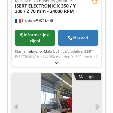
Mali stroj za bušenje/glodanje
ISERT ELECTRONIC
X 350 / Y
300 / Z 70 mm - 24000 RPM
Ensisheim
677 km
Informacije o
Nazvati
cijeni
Stanje:
rabljeno
, Mala bušilica/glodalica ISERT
ELECTRONIC Hod X: 350 mm Hod Y: 300 mm Hod
Z: 70 mm Dcjdpfx Aszmx Iwolxsk Rotacija: 8000 /
9500 / 13500 / 20500 / 24000 okretaja u minuti
Stroj se može koristiti za bušenje tiskanih pločica
Mali oglasi
ili za druge namjene. Strojem se upravljalo
putem računala koje više nije prisutno.
Mogućnost ručnog korištenja Opremljeno s: 1
glodalicom KRESS Napon: 220 V mono Dimenzije
(D x Š x V): 950 x 700 x 700 mm Težina: cca 60 KG