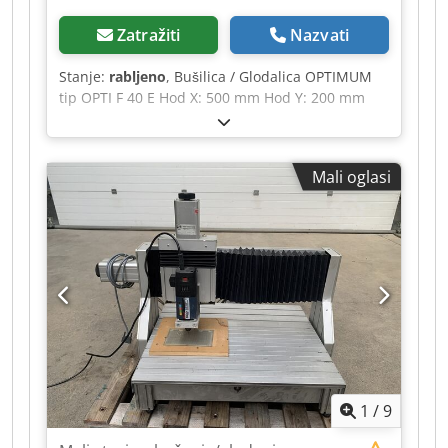
Zatražiti
Nazvati
Stanje:
rabljeno
, Bušilica / Glodalica OPTIMUM
tip OPTI F 40 E Hod X: 500 mm Hod Y: 200 mm
Vreteno: Ø 80 mm Dsdpjzmx Nbofx Alxeck Konus
CM3 Izlaz iz vretena: 120 mm Brzina vretena: od
95 do 3200 o/min Veličina stola: Duljina 730 mm
Mali oglasi
x Širina 210 mm Motor s 2 brzine Snaga motora:
1,5 Kw Ravna glava Poprečni stol Ručno
spuštanje Opremljen s: 1 rotacijskim škripcem
Napon: 380 V Dimenzije (D x Š x V): 1200 x 900 x
1400 mm Težina: cca 350 KG
1
/
9