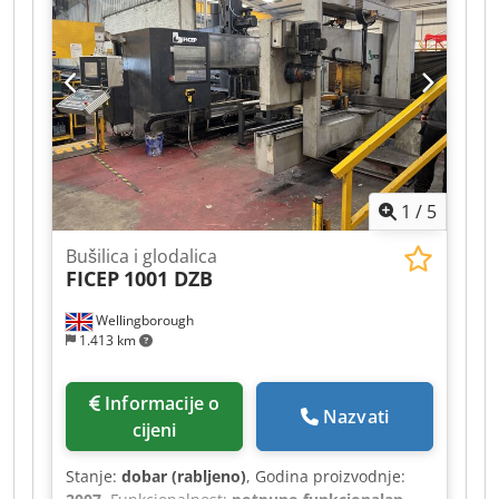
Porez na dodanu vrijednost (PDV): Navedena
cijena je bez PDV-a. PDV/Porez na razliku: PDV se
može odbiti za poduzetnike. Dostava i
mogućnost zamjene uvijek su moguće za sve
proizvode iz industrijskog sektora. Lukas van
Rossum
1
/
5
Bušilica i glodalica
FICEP
1001 DZB
Wellingborough
1.413 km
Informacije o
Nazvati
cijeni
Stanje:
dobar (rabljeno)
, Godina proizvodnje: