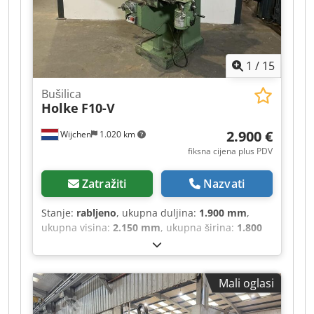
motor 7,5 kW. Serijski broj: 21-0156 (2021).
Lokacija: Ove serije nalaze se u Burton-on-
Trentu, Ujedinjeno Kraljevstvo. Nažalost, na
lokaciji nema mogućnosti utovara, demontaža i
1
/
15
utovar bit će na trošak kupca. Dsdpfszr Ix Aox
Alxeck
Bušilica
Holke
F10-V
2.900 €
Wijchen
1.020 km
fiksna cijena plus PDV
Zatražiti
Nazvati
Stanje:
rabljeno
, ukupna duljina:
1.900 mm
,
ukupna visina:
2.150 mm
, ukupna širina:
1.800
mm
, Vlastita težina: 2500 kg - Dokumentacija
dostupna: Da - CE certifikat prisutan: Ne -
Dimenzije za transport: 1900 mm x 1800 mm x
Mali oglasi
2150 mm (d x š x v) Djdpfx Ajzrxfmjlxock - Težina
za transport [kg]: 2500 kg Financijske informacije