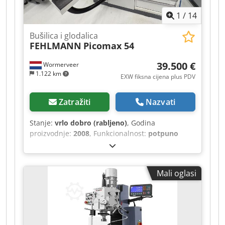
Funkcija narezivanja navoja - Strojna svjetiljka -
1
/
14
Automatski posmak i brzi hod u uzdužnom
smjeru stola
Bušilica i glodalica
FEHLMANN
Picomax 54
39.500 €
Wormerveer
1.122 km
EXW fiksna cijena plus PDV
Zatražiti
Nazvati
Stanje:
vrlo dobro (rabljeno)
, Godina
proizvodnje:
2008
, Funkcionalnost:
potpuno
funkcionalan
, broj stroja/vozila:
14008455
,
Fehlmann model Picomax 54 Heidenhain TNC
320 u vrlo dobrom stanju Tehnički podaci: -
Mali oglasi
Godina proizvodnje: 2008 - Hod X, Y, Z osi:
500/260/480 mm - Hod bušilne pinole: 160 mm -
Dimenzije stola (D x Š): 880 x 320 mm -
Maksimalno opterećenje stola: 250 kg -
Udaljenost stol – vreteno: 0 - 605 mm - Pomak