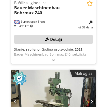
Bušilica i glodalica
Bauer
Maschinenbau
Bohrmax Z40
Burton upon Trent
1.495 km
Još 38 dana
Detalji
Stanje:
rabljeno
, Godina proizvodnje:
2021
,
Bauer Maschinenbau Bohrmax Z40, sekcijska
bušilica i glodalica, ukupna duljina stola 4350
mm, 4 sekcije duljine 1050 mm, upravljanje
programom Penta NC V2, 10 alata u
Mali oglasi
automatskom izmjenjivaču alata (ATC), vreteno
CAT 40, snaga 11 kW, hodovi: os X = 4000 mm, os
Y = 580 mm, os Z = 700 mm, kapacitet bušenja 3
- 40 mm, raspon brzine bušenja 140 - 2300
o/min, brzo pomicanje: os X = 24 m/min, os Y i Z
= 7,5 m/min, širina stola 560 mm, udaljenost od
donje strane držača alata do stola 700 mm,