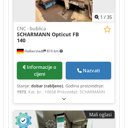
Visina: 2000 mm Težina: cca 500 kg
1
/
35
CNC - bušilica
SCHARMANN
Opticut FB
140
Halberstadt
816 km
Informacije o
Nazvati
cijeni
Stanje:
dobar (rabljeno)
, Godina proizvodnje:
1973
, Kat. br.: 10658 Proizvođač: SCHARMANN
Tip: Opticut FB 140 Godina proizvodnje: 1973
Dodezp Dn Ispfx Alxock Vrsta upravljačkog
sustava: CNC Upravljački sustav: Heidenhain
Mali oglasi
Lokacija: Halberstadt Zemlja podrijetla:
Njemačka Broj stroja: 162XXX Hod osi X: 2000
mm Hod osi Y: 2000 mm Hod osi Z: 1500 mm