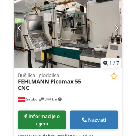
Proizvođač: Univerzalna bušilica i glodalica Tip:
ALF 80 Godina proizvodnje: 1980 Broj stroja:
55/5-110 Datum: 10.11.1980 Ako imate dodatnih
pitanja ili vam je potrebno više informacija,
slobodno nam pošaljite poruku ili nas nazovite.
1
/
7
Bušilica i glodalica
FEHLMANN
Picomax 55
CNC
Salzburg
344 km
Informacije o
Nazvati
cijeni