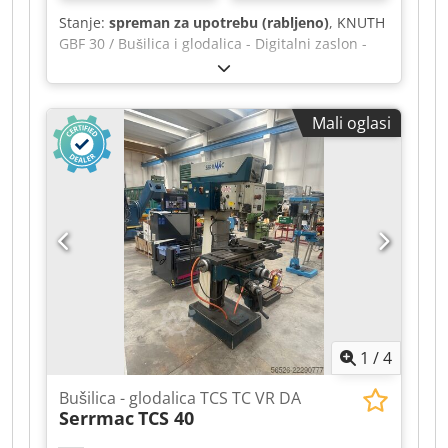
Stanje:
spreman za upotrebu (rabljeno)
, KNUTH
GBF 30 / Bušilica i glodalica - Digitalni zaslon -
Godina proizvodnje 1986. Dodpfxjzkrmbe Alxsck
- Maksimalna bušilica / čelik 32 mm - Raspon
brzine 100 - 2900 o/min - Razine brzine
Mali oglasi
100/205/345/440/695/885/1450/2900 o/min - Stol
s T-utorima - Ručni pomični uređaj - Bušilica
podesiva po visini - Bušilica/glodalica podesiva -
Stezna glava Dimenzije: D x Š x V 0,9 x 0,7 x 1,8
metra / 550 kg Greške i pogreške u unosu
podataka zadržavamo.
1
/
4
Bušilica - glodalica TCS TC VR DA
Serrmac
TCS 40