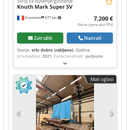
Stroj za bušenje/glodanje
Knuth
Mark Super SV
7.200 €
Ensisheim
677 km
fiksna cijena plus PDV
Zatražiti
Nazvati
Stanje:
vrlo dobro (rabljeno)
, Godina
proizvodnje:
2021
, Funkcionalnost:
potpuno
funkcionalan
, Bušilica / glodalica KNUTH MARK
SUPER SV Godina proizvodnje: 2021 Hod po osi X:
560 mm Hod po osi Y: 190 mm Hod po osi Z: 400
Mali oglasi
mm Vreteno: CM4 Izdvajanje vretena: 120 mm
Brzina vretena: od 75 do 2500 o/min Dimenzije
stola: 800 x 240 mm Nagibna glava Skala za 3 osi
Elektronički regulator brzine Automatsko
podizanje/spuštanje glave Automatski hod po osi
X Dcjdpszqtc Refx Alxek Ručni hod po osi Y
Isporučuje se s mnogo dodatne opreme: glave za
bušenje, držači stezaljki itd. (vidi fotografije)
Napon: 380 V Duljina: 1400 mm Širina: 1200 mm