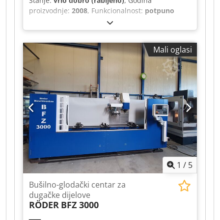
Stanje:
vrlo dobro (rabljeno)
, Godina
proizvodnje:
2008
, Funkcionalnost:
potpuno
funkcionalan
, broj stroja/vozila:
14108393
,
Fehlmann Picomax 55CNC. Vrlo malo korišteno.
Dolazi iz zaštićene radionice. Potpuno
Mali oglasi
funkcionalno. Uključuje stezne glave, stegan, 4.
os, dokumentaciju te određeni alat. Dcjdpfx Alezl
Hvtsxjk Idealan stroj za obradu visoke
preciznosti, izradu instrumenata, finu mehaniku,
izradu modela i prototipova. Težina 2450 kg.
1
/
5
Bušilno-glodački centar za
dugačke dijelove
RÖDER
BFZ 3000