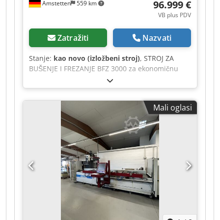
96.999 €
Amstetten
559 km
VB plus PDV
Zatražiti
Nazvati
Stanje:
kao novo (izložbeni stroj)
, STROJ ZA
BUŠENJE I FREZANJE BFZ 3000 za ekonomičnu
proizvodnju profila i dugih dijelova od čelika,
nehrđajućeg čelika i aluminija Demonstracijski
stroj, godina proizvodnje 2018. Upravljački
Mali oglasi
sustav Siemens SINUMERIK 808 D Advanced
maks. radni prostor, os x: 3.000 mm maks. radni
prostor, os y: 260 mm maks. radni prostor, os z:
300 mm hvataljka za alat: BT 30 broj okretaja
glavnog vretena: 4000 o/min pri i=2 (moguće
različite prijenosne omjere) snaga pogona
glavnog vretena: 7,5 kW moment glavnog
vretena: 48 Nm pri 40 % ED brzi hod: 40.000
mm/min kapacitet bušenja u S355: 26 mm
navojno rezanje u S355: M16 kapacitet frezanja u
S355, 40 % ED: 200 cm³/min ponovljivost: +/- 0,05