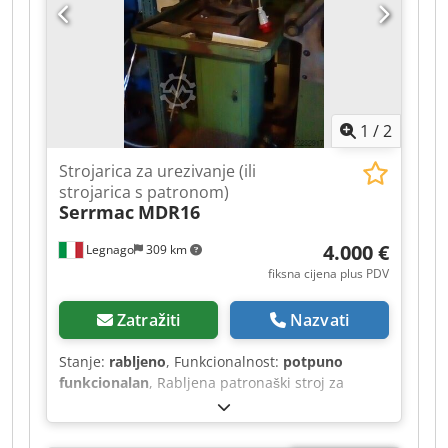
1
/
2
Strojarica za urezivanje (ili
strojarica s patronom)
Serrmac
MDR16
4.000 €
Legnago
309 km
fiksna cijena plus PDV
Zatražiti
Nazvati
Stanje:
rabljeno
, Funkcionalnost:
potpuno
funkcionalan
, Rabljena patronaški stroj za
narezivanje navoja, FAMUP (SERRMAC) MDR16.
Patronaški stroj za narezivanje navoja SERRMAC
s rashladnim sustavom, postoljem i kadom,