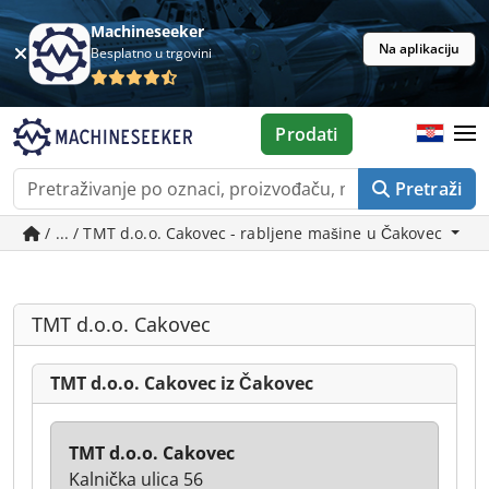
Machineseeker
Na aplikaciju
Besplatno u trgovini
Prodati
Pretraži
/ ... / TMT d.o.o. Cakovec - rabljene mašine u Čakovec
TMT d.o.o. Cakovec
TMT d.o.o. Cakovec iz Čakovec
TMT d.o.o. Cakovec
Kalnička ulica 56