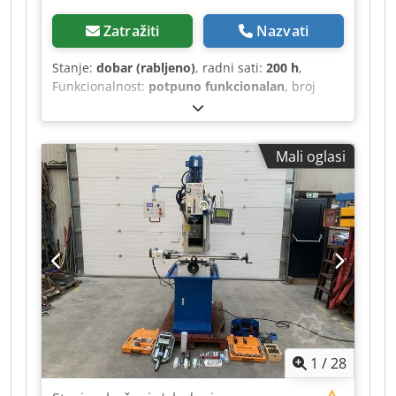
Zatražiti
Nazvati
Stanje:
dobar (rabljeno)
, radni sati:
200 h
,
Funkcionalnost:
potpuno funkcionalan
, broj
stroja/vozila:
H05107
, Stolni bušilica Knuth SSB
50nSuper MK 4 RADNI PODRUČJE Maksimalni
promjer bušenja 50 mm Maksimalni promjer
Mali oglasi
navoja u čeliku M 30 Površina za pričvršćivanje
stola 580 mm x 460 mm Hod svrdla 200 mm
Ručni hod stola 515 mm Motorizirani hod stola
405 mm Kut nagiba stola (maks.) ± 50° Promjer
stupa 180 mm Udaljenost od vrha vretena do
površine stola 575 mm Udaljenost od vrha
vretena do podnožja 1165 mm Isten 360 mm
Dedpfx Aozqt U Hslxock GLAVNO VRETENO
Raspon brzine okretaja 50 1/min - 2000 1/min
Prihvat vretena 4 MK POMAK Pomaci svrdla 0,08;
0,12; 0,17; 0,24; 0,35; 0,50 mm/okr.
1
/
28