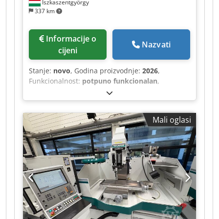
Iszkaszentgyörgy
337 km
Informacije o
Nazvati
cijeni
Stanje:
novo
, Godina proizvodnje:
2026
,
Funkcionalnost:
potpuno funkcionalan
,
Dimenzije stola: 730 x 210 mm Broj T-utora: 3
kom Kapacitet bušenja u lijevu/čeliku: Ø 25 mm /
Ø 30 mm Maks. promjer glave rezača: Ø 76 mm
Mali oglasi
Maks. promjer valjkastog glodala: Ø 20 mm
Uzdužni hod stola: 500 mm Poprečni hod stola:
210 mm Prijem vretena: MK 3 Hod vretena: 120
mm Raspon broja okretaja vretena: 100 – 2080
o/min Maks. udaljenost čela vretena do stola:
440 mm Snaga motora: 1,5 kW Težina
(neto/bruto): 280 / 310 kg Dimenzije pakiranja:
950 x 760 x 1150 mm Oprema, dodatna oprema -
Postolje od lima - Rashladni sustav s
spremnikom i pumpom Dcsdpfx Alezg Hfwjxjk -