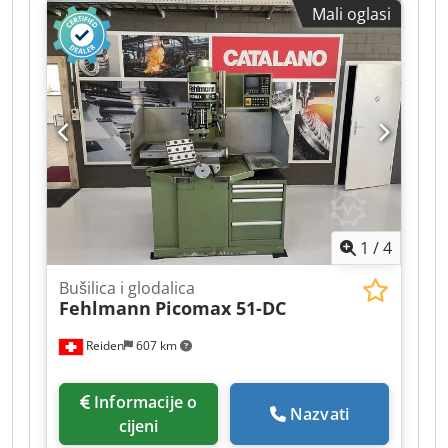
Mali oglasi
rabljeno. Dcedpfx Alezht Izjxek
1
/
4
Bušilica i glodalica
Fehlmann
Picomax 51-DC
Reiden
607 km
Informacije o
Nazvati
cijeni