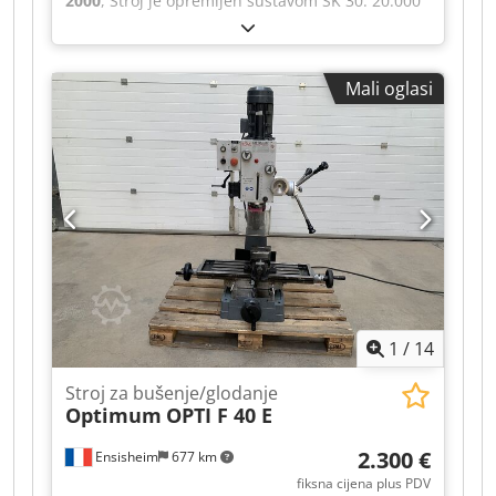
2000
, Stroj je opremljen sustavom SK 30. 20.000
okretaja u minuti. Dcedpfx Aeznmqielxek
Prikazani dijelovi ne dolaze uz stroj.
Mali oglasi
1
/
14
Stroj za bušenje/glodanje
Optimum
OPTI F 40 E
2.300 €
Ensisheim
677 km
fiksna cijena plus PDV