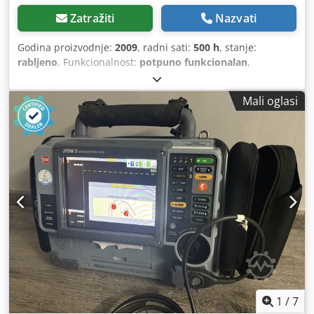
Zatražiti
Nazvati
Godina proizvodnje:
2009
, radni sati:
500 h
, stanje:
rabljeno
, Funkcionalnost:
potpuno funkcionalan
,
Prodajem uređaj za površinsku miografiju sa softverom i
prijenosnim računalom – malo korišten. Nabavna cijena:
Mali oglasi
10.000 eura. Crjdszgll Nopfx Aatef
1
/
7