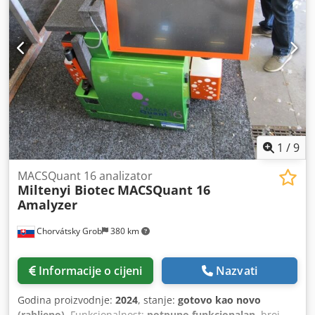
LP15 MPB baterije • Ugrađeni termalni pisač • Moduli: EKG,
SpO₂, NIBP, CO₂ (priključci vidljivi na slikama) • Ručni i AED
način rada • Veliki kolor ekran • Originalna bočna i gornja
torba Stanje: Rabljena oprema u dobrom tehničkom
stanju. Uobičajeni tragovi korištenja na kućištu, bez
mehaničkih oštećenja. Uređaj se pokreće i prelazi u radni
način rada – prikazano na slikama. Idealno za: •
medicinske ustanove • hitne službe • medicinsko
osiguranje evenata • medicinsku edukaciju i obuku
Mogućnost pregleda i provjere na licu mjesta. Dostava
1
/
9
kurirskom službom ili osobno preuzimanje.
MACSQuant 16 analizator
Miltenyi Biotec
MACSQuant 16
Amalyzer
Chorvátsky Grob
380 km
Informacije o cijeni
Nazvati
Godina proizvodnje:
2024
, stanje:
gotovo kao novo
(rabljeno)
, Funkcionalnost:
potpuno funkcionalan
, broj