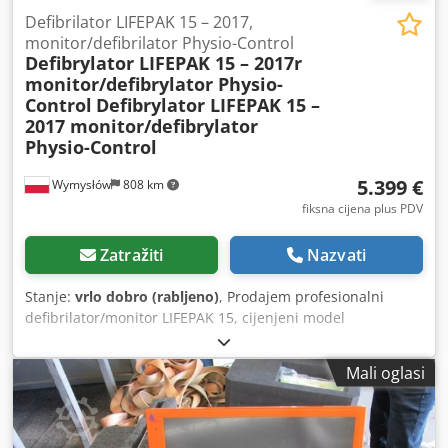
Defibrilator LIFEPAK 15 – 2017,
monitor/defibrilator Physio-Control
Defibrylator LIFEPAK 15 – 2017r
monitor/defibrylator Physio-
Control
Defibrylator LIFEPAK 15 –
2017 monitor/defibrylator
Physio-Control
5.399 €
Wymysłów
808 km
fiksna cijena plus PDV
Zatražiti
Nazvati
Stanje:
vrlo dobro (rabljeno)
, Prodajem profesionalni
defibrilator/monitor LIFEPAK 15, cijenjeni model
proizvođača Physio-Control / Stryker, godina proizvodnje
2017. Uređaj se potpuno uključuje – ekran, izbornik i
Mali oglasi
funkcije prikaza ritma rade ispravno (vidljivo na slikama).
Oprema i funkcije: Csdpfx Ajxy S I Roatsrf •
Monitor/defibrilator LIFEPAK 15 – REF 99577-001390 •
Serijski broj: 45974928 • Godina proizvodnje: 2017 • Dvije