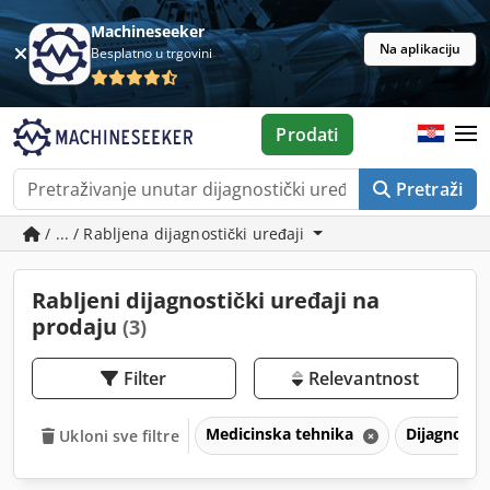
Machineseeker
Na aplikaciju
Besplatno u trgovini
Prodati
Pretraži
/ ... / Rabljena dijagnostički uređaji
Rabljeni dijagnostički uređaji na
prodaju
(3)
Filter
Relevantnost
Medicinska tehnika
Dijagnostič
Ukloni sve filtre