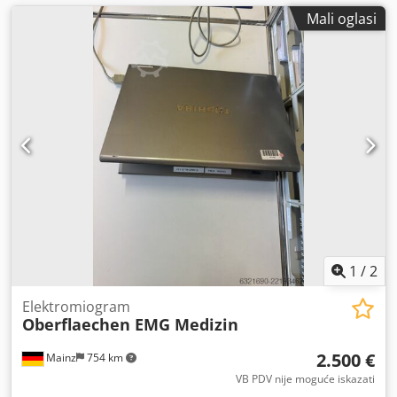
Mali oglasi
1
/
2
Elektromiogram
Oberflaechen EMG Medizin
2.500 €
Mainz
754 km
VB PDV nije moguće iskazati