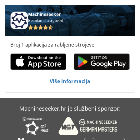
On 08 Utovarivačem
Radno Vozilo
Machineseeker
Besplatno u trgovini
St Ispis Sustavi
Statistika Ent
Broj 1 aplikacija za rabljene strojeve!
Ugriz Na Dijagnostiku
Ugriz Na Dijagnostički Uređaj
Uređaji Za Hlađenje
Više informacija
Usisavači U Ex Izvedbi
Machineseeker.hr je službeni sponzor: