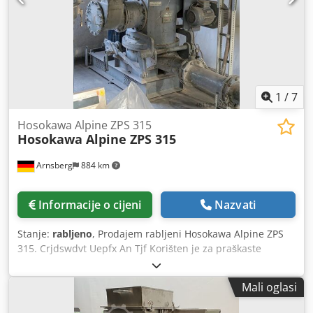
1
/
7
Hosokawa Alpine ZPS 315
Hosokawa Alpine ZPS 315
Arnsberg
884 km
Informacije o cijeni
Nazvati
Stanje:
rabljeno
, Prodajem rabljeni Hosokawa Alpine ZPS
315. Crjdswdvt Uepfx An Tjf Korišten je za praškaste
premaze. uklj. filtar, ciklon, rotacijski ventili, upravljački
ormarić, hladnjak usisnog zraka i još mnogo toga.
Mali oglasi