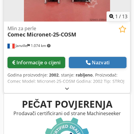
Uefx An Tef
1
/
13
Mlin za perle
Comec
Micronet-25-COSM
Janville
1.074 km
Informacije o cijeni
Nazvati
Godina proizvodnje:
2002
, stanje:
rabljeno
, Proizvođač:
Comec Model: Micronet-25-COSM Godina: 2002 Tip: STROJ
ZA DISPERZIJU I MLJEVENJE Korisni volumen: 3 - 22 L
Csdpox R Dgpefx An Terf Snaga motora: 4 kW Materijal:
nehrđajući čelik Električni ormar s frekventnim
PEČAT POVJERENJA
regulatorom. Timer radnog ciklusa za automatsko
zaustavljanje. Dvostruki plašt Gornje punjenje tekućina
Prodavači certificirani od strane Machineseeker
Disperzija deflokulirajućom turbinom + mljevenje pijeskom
Kontinuirana recirkulacija između gornje košare za
disperziju i donje komore za mljevenje dok se ne postigne