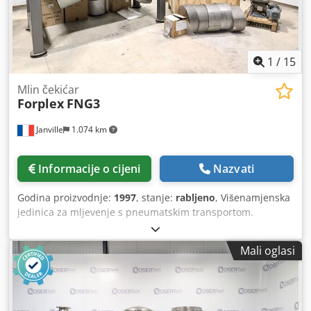
1
/
15
Mlin čekićar
Forplex
FNG3
Janville
1.074 km
Informacije o cijeni
Nazvati
Godina proizvodnje:
1997
, stanje:
rabljeno
, Višenamjenska
jedinica za mljevenje s pneumatskim transportom.
Proizvođač: Forplex Model: FNG3 Tip: Čekićasti/igličasti
mlin Godina proizvodnje: 1997. (2021.: potpuna obnova od
Mali oglasi
strane proizvođača: mehanički, električni itd.) Dostupni
alati za mljevenje: - Set ploča sa iglama (rotor/stator) -
Sklop čekićaste ploče s prstenom sita - Sklop oštrice s
prstenom sita Kapacitet: 100 do 3000 kg/h Snaga motora: