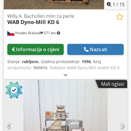
1
/
15
Willy A. Bachofen mlin za perle
WAB
Dyno-Mill KD 6
Hradec Králové
571 km
Informacije o cijeni
Nazvati
Stanje:
rabljeno
, Godina proizvodnje:
1996
, broj
stroja/vozila:
960816
, Rabljeni WAB Dyno-Mill model KD 6
(6) horizontalni mlin za bisere. Komora za mljevenje od
nehrđajućeg čelika je opremljena duplikacijom i ima
Mali oglasi
zapreminu od cca 6 litara, maksimalni tlak u komori je 2
bara pri maksimalnoj temperaturi od 80°C. Duplikacija ima
max tlak od 8 bara, minimalnu temperaturu rashladne
vode -20 °C. Osovina je opremljena (6) poliuretanskim
brusnim pločama i pokreće se električnim remenom.
motorom EExe eII T3 10 kW, 1465 o/min, 50 Hz., periferna
brzina diskova 10 m/s. Osovina je zabrtvljena pomoću
mehaničke brtve. Odvajanje mljevenja (kuglica) pomoću