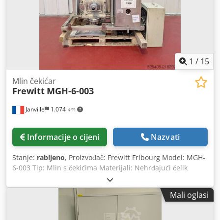
proreza. Sadrži integriranu upravljačku ploču i razvodnu
ploču s elementima za napajanje. Crsdpfeun S S Eex An
Tef
1
/
15
Mlin čekićar
Frewitt
MGH-6-003
Janville
1.074 km
Informacije o cijeni
Nazvati
Stanje:
rabljeno
, Proizvođač: Frewitt Fribourg Model: MGH-
6-003 Tip: Mlin s čekićima Materijali: Nehrđajući čelik
Klasifikacija: ATEX Motor Felten & Guilleaume: 4 kW
Rotorno mlinsko oruđe: 260 mm Dubina komore za
Mali oglasi
mljevenje: 19 cm Izlaz proizvoda: Ø 250 mm Csdpfx Aoy
Ihdton Terf Ulaz proizvoda -> Rotacioni ventil: Frewitt DR
0150 3 (0,12 kW) Opremanje s različitim sitima: 400 - 425 -