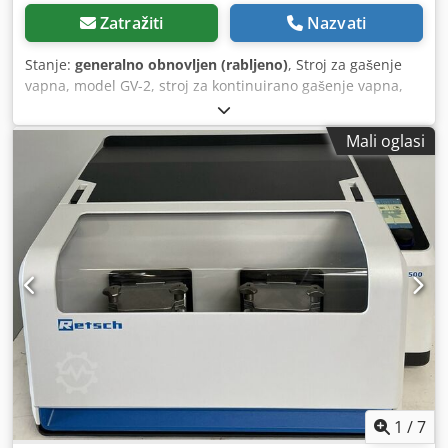
Zatražiti
Nazvati
Stanje:
generalno obnovljen (rabljeno)
, Stroj za gašenje
vapna, model GV-2, stroj za kontinuirano gašenje vapna,
stroj za brzo gašenje vapna, rabljeni stroj. Crjdpfozpxkqex
An Tof Proizvođač: Poduzeće za proizvodnju građevinskih
Mali oglasi
strojeva – po licenci Tip: GV-2 Zemlja podrijetla: Bugarska
Masa: 1300 kg Kapacitet: Za brzo gašenje vapna: 2 tone/sat
Za sporo gašenje vapna: 1,5 tone/sat Tehnički podaci:
Brzina bubnja: 10 o/min Elektromotor: 8 kW, 68 o/min
Struktura stroja i njegovi dijelovi su restaurirani: tijelo
spremnika i dio s vodom, ležajevi, elektromotor (novi), okvir
stroja. Također je ugrađen novi, moderni rotirajući spoj na
strani ulaza vode.
1
/
7