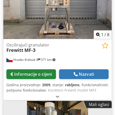
1
/
8
Oscilirajući granulator
Frewitt
MF-3
Hradec Králové 4
571 km
Informacije o cijeni
Nazvati
Godina proizvodnje:
2009
, stanje:
rabljeno
, Funkcionalnost:
potpuno funkcionalan
, Korišteni Frewitt model MF3
oscilacijski granulater od nehrđajućeg čelika.
Credpfxoyzhm Us An Tef - Proizvođač: FREWITT (Švicarska) -
Mali oglasi
Model: DM - MF 3 - Pogon: 1,1 kW, mehanički mjenjač s
varijabilnim brzinama, izlaz 48-257 o/min - Zaštita: Atex