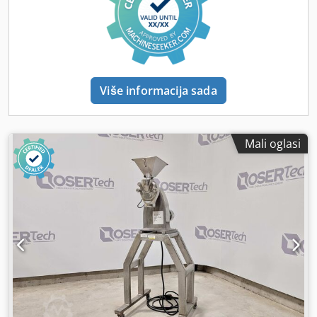
željena finoća. Kozmetičke primjene: Posebno prikladno za
stabilnu disperziju ulja u vodi, dodavanje pigmenata i
ljepila te miješanje boja u proizvodima kao što su lakovi za
nokte.
Više informacija sada
Mali oglasi