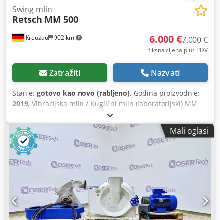
Swing mlin
Retsch
MM 500
6.000 €
Kreuzau
902 km
7.000 €
fiksna cijena plus PDV
Zatražiti
Nazvati
Stanje:
gotovo kao novo (rabljeno)
, Godina proizvodnje:
2019
, Vibracijska mlin / Kuglični mlin (laboratorijski) MM
500 control je laboratorijski uređaj za suho, mokro i
kriogeno mljevenje. Pogodan je za tvrde, lomljive, meke,
Mali oglasi
elastične i vlaknaste materijale te se primjenjuje u brojnim
područjima – od istraživanja materijala i farmacije, preko
geologije, do analize hrane i zaštite okoliša. Uzorke (do 10
mm veličine zrna) i kuglice za mljevenje stavite u mlinarske
čaše. One se umetnu i postavljaju na rashladne ploče.
Vibracijsko gibanje do 30 Hz usitnjava materijal udarom i
trenjem. Opcionalno hlađenje moguće je korištenjem
različitih medija (LN², voda itd.). Mogu se postići krajnje
finosti od 0,1 µm. Tipičan proces mljevenja traje između 30