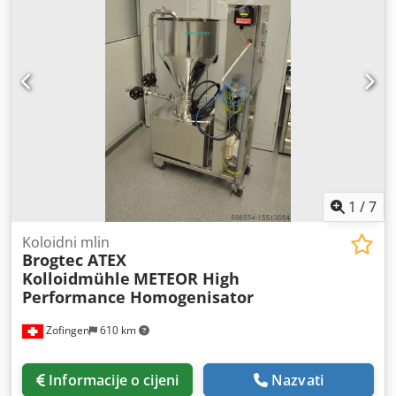
450 - 500 µm.
1
/
7
Koloidni mlin
Brogtec ATEX
Kolloidmühle
METEOR High
Performance Homogenisator
Zofingen
610 km
Informacije o cijeni
Nazvati