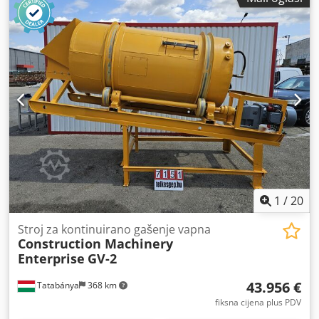
1
/
20
Stroj za kontinuirano gašenje vapna
Construction Machinery
Enterprise
GV-2
43.956 €
Tatabánya
368 km
fiksna cijena plus PDV