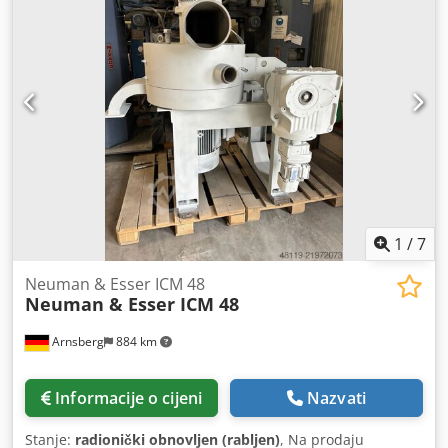
certifikat, Grupa prašine: unutrašnjost II 1D, vanjština II 2D,
IP65, T3=200°C - Ostalo: Montiran na stol od nehrđajućeg
čelika.
1
/
7
Neuman & Esser ICM 48
Neuman & Esser ICM 48
Arnsberg
884 km
Informacije o cijeni
Nazvati
Stanje:
radionički obnovljen (rabljen)
, Na prodaju