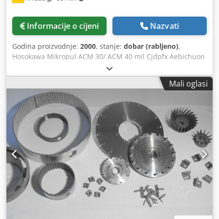
Informacije o cijeni
Nazvati
Godina proizvodnje:
2000
, stanje:
dobar (rabljeno)
,
Hosokawa Mikropul ACM 30/ ACM 40 mil Cjdpfx Aebichuon
Terf - Motor brusne ploče 30 KW - Klasificirani motor, 7,5
KW Težina: 800 kg Dimenzije: 1,5 x 0,6 x 1,4 m visine Mlin
Mali oglasi
je u vrlo dobrom stanju i potpuno funkcionalan! Opseg
isporuke uključuje ciklon s glavom ciklonskog klasifikatora,
filtar, eksplozivne ventile i još mnogo toga