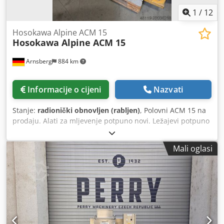
1
/
12
Hosokawa Alpine ACM 15
Hosokawa Alpine ACM 15
Arnsberg
884 km
Informacije o cijeni
Nazvati
Stanje:
radionički obnovljen (rabljen)
, Polovni ACM 15 na
prodaju. Alati za mljevenje potpuno novi. Ležajevi potpuno
novi. Csdszat Iaspfx An Tsrf
Mali oglasi