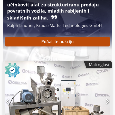
učinkovit alat za strukturiranu prodaju
brtvilo, osigurana nepropusnost).
povratnih vozila, mladih rabljenih i
skladišnih zaliha.
Ralph Lindner, KraussMaffei Technologies GmbH
Pošaljite aukciju
Mali oglasi