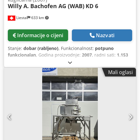
Willy A. Bachofen AG (WAB)
KD 6
Liestal
633 km
Informacije o cijeni
Nazvati
Stanje:
dobar (rabljeno)
, Funkcionalnost:
potpuno
funkcionalan
, Godina proizvodnje:
2007
, radni sati:
1.153
h
, DYNO-MILL KD 6 Mlin s agitatornim kuglicama (2007)
Prodaje se DYNO-MILL KD 6 horizontalni mlin s agitatornim
Mali oglasi
kuglicama, proizvođača Willy A. Bachofen AG (WAB). Ovaj
premium uređaj švicarske proizvodnje namijenjen je
kontinuiranoj disperziji i mokrom usitnjavanju pumpajućih
proizvoda niske do visoke viskoznosti. Uređaj je proizveden
2007. godine te je razmontiran u potpuno funkcionalnom i
radnom stanju bez poznatih nedostataka. Ističe se
izuzetno malom upotrebom; zabilježeno je samo 1.153
radna sata. Opremljen je visoko otpornim unutrašnjim
cilindrom od silicij karbida (SiSiC) te očvrsnutim diskovima
od nehrđajućeg čelika. Prodaje se kao kompletan paket,