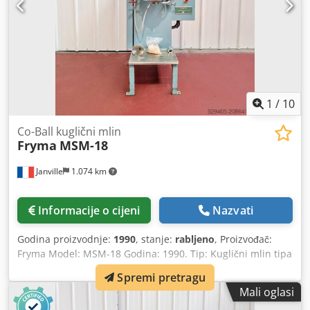
1
/
10
Co-Ball kuglični mlin
Fryma
MSM-18
Janville
1.074 km
Informacije o cijeni
Nazvati
Godina proizvodnje:
1990
, stanje:
rabljeno
, Proizvođač:
Fryma Model: MSM-18 Godina: 1990. Tip: Kuglični mlin tipa
Co-Ball Csdpox R Dd Isfx An Tsrf Primjena: fino mljevenje
Spremi pretragu
suspenzija i vrlo viskoznih proizvoda. Volumen komore za
Mali oglasi
mljevenje: 1,1 litra Unutarnji nadtlak: 2,5 bara Plašt za