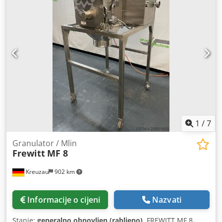
1
/
7
Granulator / Mlin
Frewitt
MF 8
Kreuzau
902 km
Informacije o cijeni
Nazvati
Stanje:
generalno obnovljen (rabljeno)
, FREWITT MF 8