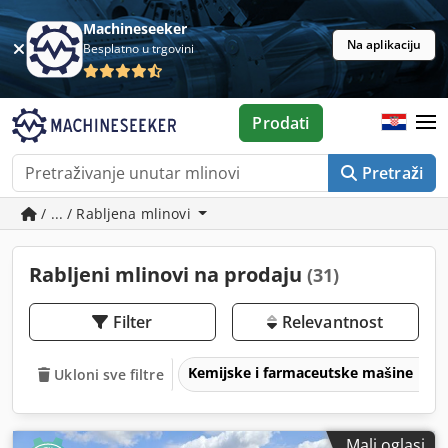
Machineseeker
Na aplikaciju
Besplatno u trgovini
Prodati
Pretraži
/ ... / Rabljena mlinovi
Rabljeni mlinovi na prodaju
(31)
Filter
Relevantnost
Kemijske i farmaceutske mašine
Ukloni sve filtre
Mali oglasi