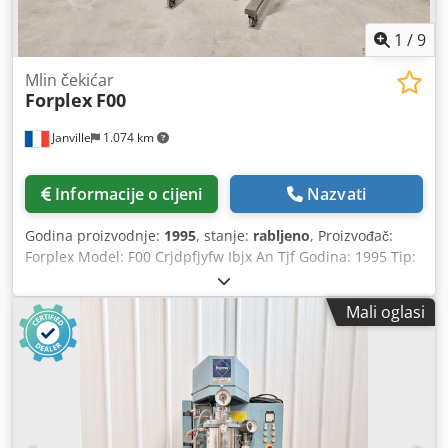
1
/
9
Mlin čekićar
Forplex
F00
Janville
1.074 km
Informacije o cijeni
Nazvati
Godina proizvodnje:
1995
, stanje:
rabljeno
, Proizvođač:
Forplex Model: F00 Crjdpfjyfw Ibjx An Tjf Godina: 1995 Tip:
Mlin čekićar Materijal: nehrđajući čelik Kapacitet: nekoliko
kg/h Vrsta rotora: čekići (rezultat: fino i srednje-fino) Vrsta
Mali oglasi
statora: fiksni čekići Promjer rotora: 85 mm Unutarnji
promjer mreže: 100 mm Vrsta rotora: čekićasti noževi
(rezultat: fino i vrlo fino) Odabir veličine čestica: sita kruna
Vibracijska dovodna košara Snaga motora: 0,55 kW (3000
okr/min) Sigurnosni mehanizam vrata Mobilni okvir na
kotačima