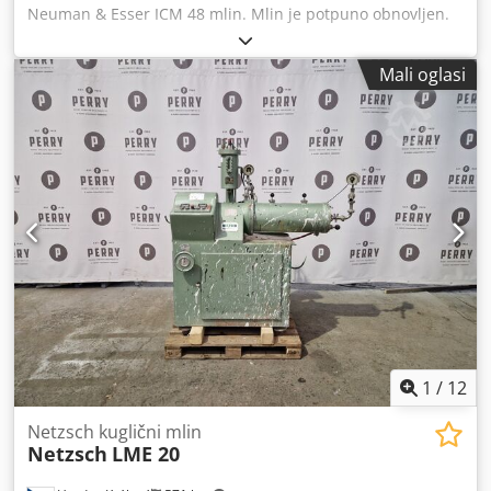
Neuman & Esser ICM 48 mlin. Mlin je potpuno obnovljen.
Po potrebi uključuje dodatnu opremu. Cjdpfxjy Tvdlo An
Tjrf
Mali oglasi
1
/
12
Netzsch kuglični mlin
Netzsch
LME 20