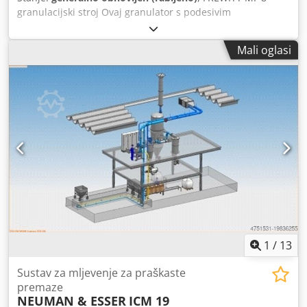
granulacijski stroj Ovaj granulator s podesivim
sito/potporni pladanj uređajem (što sprječava pretjerano
trošenje sita i rotora) može se univerzalno koristiti za suhu
Mali oglasi
granulaciju, prosijavanje, lomljenje, mokru granulaciju itd.,
s kapacitetom do 2.000 kg/sat ovisno o svojsvima
proizvoda. - Beskonačno podesiv motor s prijenosnikom
(43–248 oscilacija/min) Crsdsxvzf Djpfx An Tjf - Otvor
granulacijske komore: 380 x 490 mm - Aktivna površina
sita: 775 cm² - Visina ispusta iznad poda: cca. 100 cm -
Pogonski motor: 2,2 kW Proizvođač: Frewitt Godina
proizvodnje: 2002 Dimenzije: 110 x 120 x 190 cm
1
/
13
Sustav za mljevenje za praškaste
premaze
NEUMAN & ESSER
ICM 19