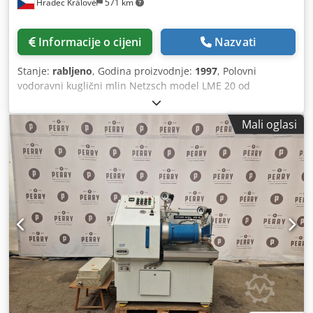
Hradec Králové
571 km
Informacije o cijeni
Nazvati
Stanje:
rabljeno
, Godina proizvodnje:
1997
, Polovni
vodoravni kuglični mlin Netzsch model LME 20 od
nehrđajućeg čelika. Obložena komora za mljevenje od
nehrđajućeg čelika ima kapacitet cca 21,2 litre. Osovina je
Mali oglasi
opremljena s 12 brusnih diskova i pogonjena je remenom
od el. motora 18,5 kW, s podesivom brzinom 700 – 1400
o/min. Odvajanje kuglica pomoću sita. Uključuje integrirani
upravljački panel i elektro-ormar. Crjdpfx Aoxlb Hmen Tjf