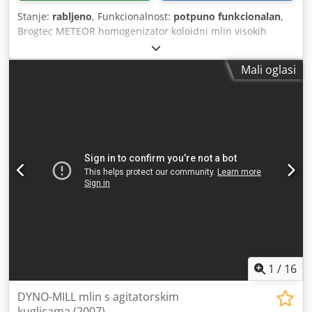
Stanje:
rabljeno
, Funkcionalnost:
potpuno funkcionalan
,
Brogtec METEOR homogenizator koloidni mlin visokih
performansi ATEX Koloidni mlin u farmaceutskoj izvedbi,
mobilan na kolicima od nehrđajućeg čelika. Elektro ormarić
Mali oglasi
na automobilu sa regulacijom brzine preko frekventnog
pretvarača, on-off prekidač. Izvedba s mehaničkom brtvom
i zapornom tlačnom posudom za održavanje tlaka i
hlađenje zapornog medija u krugu za brtvljenje mehaničke
brtve. VAC/48-62Hz, 400V Crjdpfxor Hquhe An Tof Brogtec
METEOR Koloidni mlin visokih performansi -
homogenizator ATEX Koloidni mlin u farmaceutskoj izvedbi
mobilni na kolicima od nehrđajućeg čelika. Električni
ormarić na kolicima s regulacijom brzine preko
frekventnog pretvarača, on-off prekidačem. Dizajn s
mehaničkom brtvom i barijernom tlačnom posudom za
održavanje tlaka i hlađenje barijernog medija u krugu
brtvljenja mehaničke brtve. VAC/48-62Hz, 400V
1
/
16
DYNO-MILL mlin s agitatorskim
kuglicama (2007)