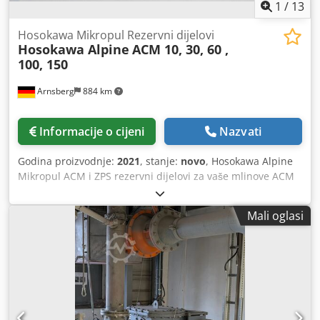
1
/
13
Hosokawa Mikropul Rezervni dijelovi
Hosokawa Alpine
ACM 10, 30, 60 ,
100, 150
Arnsberg
884 km
Informacije o cijeni
Nazvati
Godina proizvodnje:
2021
, stanje:
novo
, Hosokawa Alpine
Mikropul ACM i ZPS rezervni dijelovi za vaše mlinove ACM
2 - ACM 150 ili ZPS 100 do ZPS 630. Ostala proizvodnja ili
tipovi na zahtjev. U mogućnosti smo isporučiti rezervne
Mali oglasi
dijelove kao što su: Kotači klasifikatora, Obloga, kompletni
sklop ležaja (novi ili remont), čekić s karbidnom površinom,
prsten pokrova Crjdpegn Edlefx An Tef