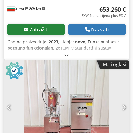
653.260 €
Sliven
936 km
EXW fiksna cijena plus PDV
Zatražiti
Nazvati
Godina proizvodnje:
2023
, stanje:
novo
, Funkcionalnost:
potpuno funkcionalan
, 2x ICM19 Standardni sustav
dizajniran za rad pri okolnim temperaturama od 5 °C do 30
°C GA-crtež prema NEA standardnom rasporedu P&ID br.
Mali oglasi
EX-zaštita PSR 11 + ATEX zaštitni sustavi Napajanje 380 V ±
5% - 50 Hz Ormar za upravljanje dizajniran za rad pri
uvjetima okoline od 5 °C do 30 °C. (nadmorska visina
mjesta ugradnje < 500 m n.v.) Raspon kapaciteta 137 - 410
kg/h = 120 - 360 g/m³ pri usisu sustava od 19 m³/min (rad s
ciklonskim sakupljačem), definirano kao količina materijala
koja ulazi u mlin – ne izlaz Nazivni kapacitet 319 kg/h za
finoću 99% < 105 mikrona pri usisu zraka u sustav od 19
m³/min (rad s ciklonskim sakupljačem) Detalji za usis zraka
u mlin < 11°C, temp. pahuljica < 25°C, veličina pahuljica <
25 mm, nasipna gustoća 0,6 – 0,7 kg/dm³ Credpjw Snm