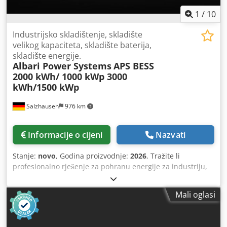
1
/
10
Industrijsko skladištenje, skladište
velikog kapaciteta, skladište baterija,
skladište energije.
Albari Power Systems
APS BESS
2000 kWh/ 1000 kWp 3000
kWh/1500 kWp
Salzhausen
976 km
Informacije o cijeni
Nazvati
Stanje:
novo
, Godina proizvodnje:
2026
, Tražite li
profesionalno rješenje za pohranu energije za industriju,
obrtništvo, poljoprivredu, fotovoltaičke sustave ili
napajanje u slučaju prekida električne energije? S
Mali oglasi
baterijskim sustavom pohrane APS 2000 kWh – 4000 kWh,
Albari Power Systems GmbH nudi visokokvalitetan i
skalabilan sustav pohrane energije za zahtjevne primjene.