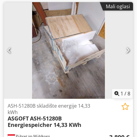
Mali oglasi
1
/
8
ASH-51280B skladište energije 14,33
kWh
ASGOFT
ASH-51280B
Energiespeicher 14,33 KWh
Pühret im Mühlkreis