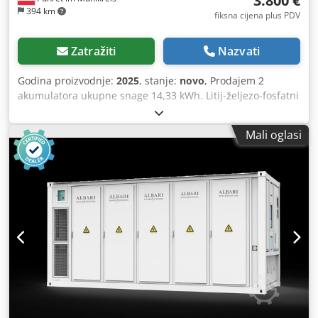
3.800 €
394 km
fiksna cijena plus PDV
Zatražiti
Nazvati
Godina proizvodnje:
2025
, stanje:
novo
, Prodajem 2
akumulatora ukupne snage 14,33 kWh. Litij-željezo-fosfatni
akumulator, cijena po komadu: 1900,00 kn = ukupno
3800,00 kn. Cjdjzlhxvepfx Ankoha
Mali oglasi