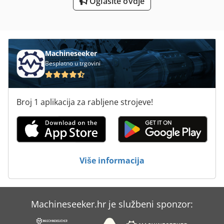
Oglasite ovdje
Spremnik Za Vodu
Spremniku Spremnika
Sps
Machineseeker
Besplatno u trgovini
St Ispis Sustavi
Sustav Spremnika Dizel
Broj 1 aplikacija za rabljene strojeve!
Sustav Za Doziranje
Sustav Za Hranjenje
Sustav Za Nepušače
Više informacija
U Spremniku
Machineseeker.hr je službeni sponzor: