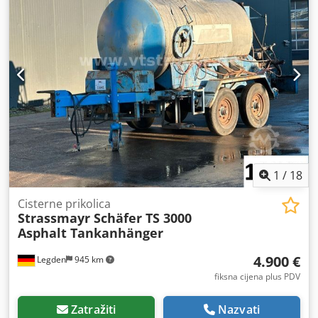
1
/
18
Cisterne prikolica
Strassmayr Schäfer TS 3000
Asphalt Tankanhänger
4.900 €
Legden
945 km
fiksna cijena plus PDV
Zatražiti
Nazvati