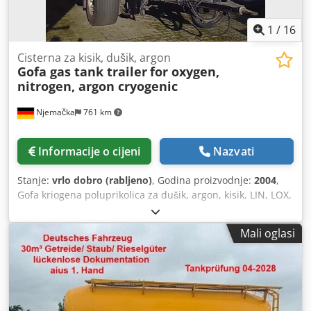
1
/
16
Cisterna za kisik, dušik, argon
Gofa gas tank trailer
for oxygen,
nitrogen, argon cryogenic
Njemačka
761 km
Informacije o cijeni
Nazvati
Stanje:
vrlo dobro (rabljeno)
, Godina proizvodnje:
2004
,
Gofa kriogena poluprikolica za dušik, argon, kisik, LIN, LOX,
LAR. Godina proizvodnje: 2004 Radni tlak: 3 bara Volumen:
12000 L Imamo i druge cisterne za LIN, LOX, LAR, LNG i
Mali oglasi
CO2, argon, kisik, dušik i ugljikov dioksid. Csdpjrk Na Aofx
Agkoha Rado ćemo odgovoriti na vaša pitanja putem
telefona i e-pošte.