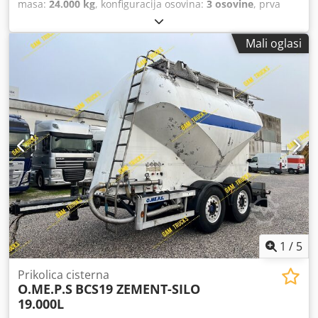
masa:
24.000 kg
, konfiguracija osovina:
3 osovine
, prva
registracija:
06/2009
, Godina proizvodnje:
2009
, Oprema:
ABS
,
Mali oglasi
1
/
5
Prikolica cisterna
O.ME.P.S
BCS19 ZEMENT-SILO
19.000L