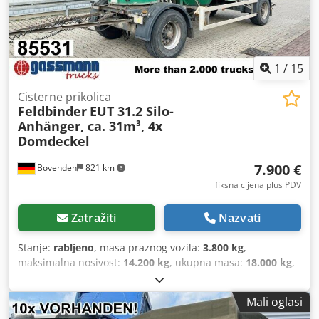
1
/
15
Cisterne prikolica
Feldbinder
EUT 31.2 Silo-
Anhänger, ca. 31m³, 4x
Domdeckel
7.900 €
Bovenden
821 km
fiksna cijena plus PDV
Zatražiti
Nazvati
Stanje:
rabljeno
, masa praznog vozila:
3.800 kg
,
maksimalna nosivost:
14.200 kg
, ukupna masa:
18.000 kg
,
konfiguracija osovina:
2 osovine
, prva registracija:
10/1999
,
volumen tovarnog prostora:
31 m³
, ovjes:
zrak
, dimenzija
Mali oglasi
gume:
385/65R22.5
, boja:
žuta
, prijeđeni kilometri:
1.001