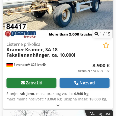
1
/
15
Cisterne prikolica
Kramer
Kramer, SA 18
Fäkalienanhänger, ca. 10.000l
8.900 €
Bovenden
821 km
fiksna cijena plus PDV
Zatražiti
Nazvati
Stanje:
rabljeno
, masa praznog vozila:
4.940 kg
,
maksimalna nosivost:
13.060 kg
, ukupna masa:
18.000 kg
,
konfiguracija osovina:
2 osovine
, prva registracija:
02/1994
,
volumen tovarnog prostora:
10 m³
, ovjes:
čelik
, dimenzija
Mali oglasi
gume:
385/65R22.5
, boja:
bijela
, prijeđeni kilometri:
1.001