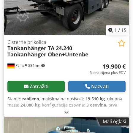
1
/
15
Cisterne prikolica
Tankanhänger TA 24.240
Tankanhänger Oben+Untenbe
19.900 €
Peine
884 km
fiksna cijena plus PDV
Zatražiti
Nazvati
Stanje:
rabljeno
, maksimalna nosivost:
19.510 kg
, ukupna
masa:
24.000 kg
, konfiguracija osovina:
3 osovine
, prva
registracija:
11/2007
, sljedeći pregled (TÜV):
07/2026
,
Oprema:
ABS
,
Mali oglasi