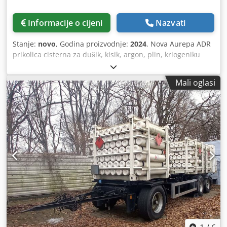
Informacije o cijeni
Nazvati
Stanje:
novo
, Godina proizvodnje:
2024
, Nova Aurepa ADR
prikolica cisterna za dušik, kisik, argon, plin, kriogeniku
CRYOBASE tanker Nova prikolica: Godina proizvodnje
prikolice: 2024., proizvedeno u Njemačkoj Svi potrebni
Mali oglasi
dokumenti su dostupni Rabljeni spremnik: Radni tlak: 3,85
bara Kapacitet: 2000 L Dostava je moguća. Također imamo i
druge cisterne za LIN, LOX, LAR, LNG i CO2, argon, kisik,
dušik, ugljikov dioksid, vodik, metan Cjdpfx Agjt R R
Uqskjha Rado ćemo vam dostaviti ponudu ili više
informacija.