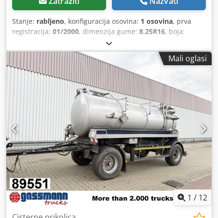
Zatražiti
Nazvati
Stanje:
rabljeno
, konfiguracija osovina:
1 osovina
, prva
registracija:
01/2000
, dimenzija gume:
8.25R16
, boja:
zelen
, Godina proizvodnje:
2000
, prijeđeni kilometri:
1.001
km
, vrsta prijenosa:
drugo
, vozačeva kabina:
drugo
,
Mali oglasi
1
/
12
Cisterne prikolica