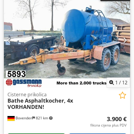
km
, vrsta prijenosa:
drugo
, vozačeva kabina:
drugo
,
Oprema:
ABS
,
1
/
12
Cisterne prikolica
Bathe
Asphaltkocher, 4x
VORHANDEN!
3.900 €
Bovenden
821 km
fiksna cijena plus PDV