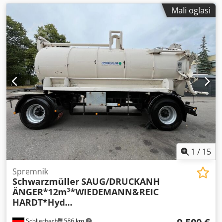
Mali oglasi
1
/
15
Spremnik
Schwarzmüller
SAUG/DRUCKANH
ÄNGER*12m³*WIEDEMANN&REIC
HARDT*Hyd...
Schlierbach
586 km