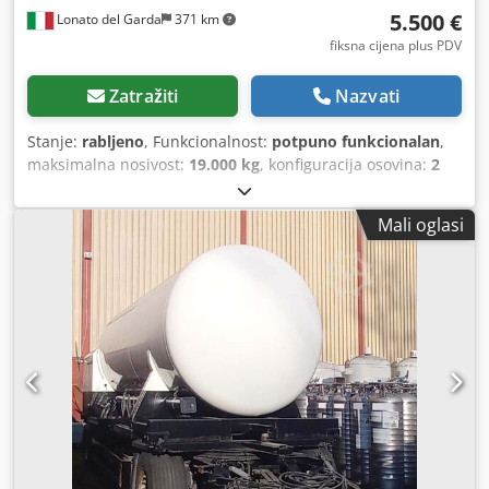
5.500 €
Lonato del Garda
371 km
fiksna cijena plus PDV
Zatražiti
Nazvati
Stanje:
rabljeno
, Funkcionalnost:
potpuno funkcionalan
,
maksimalna nosivost:
19.000 kg
, konfiguracija osovina:
2
osovine
, prva registracija:
10/2024
, ovjes:
zrak
, boja:
bijela
, Godina proizvodnje:
2004
, radna masa:
16.040 kg
,
Mali oglasi
Oprema:
ABS
,