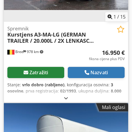
1
/
15
Spremnik
Kurstjens
A3-MA-LG (GERMAN
TRAILER / 20.000L / 2X LENKASC...
16.950 €
Bree
978 km
fiksna cijena plus PDV
Zatražiti
Nazvati
Stanje:
vrlo dobro (rabljeno)
, konfiguracija osovina:
3
osovine
, prva registracija:
02/1993
, ukupna duljina:
8.000
mm
, ukupna širina:
2.500 mm
, ukupna visina:
3.900 mm
,
ovjes:
zrak
, stanje guma:
50 postotak
, boja:
drugo
, Godina
Mali oglasi
proizvodnje:
1993
,