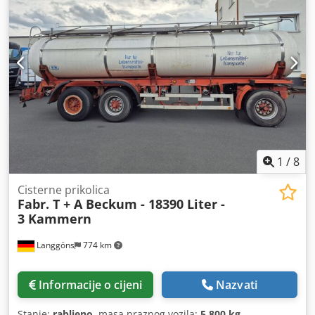
1
/
8
Cisterne prikolica
Fabr. T + A Beckum - 18390 Liter -
3 Kammern
Langgöns
774 km
Informacije o cijeni
Nazvati
Stanje:
rabljeno
, masa praznog vozila:
5.800 kg
,