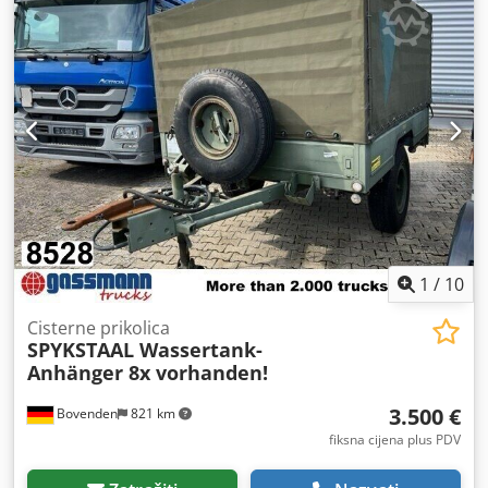
km
, vrsta prijenosa:
drugo
, vozačeva kabina:
drugo
,
Oprema:
ABS
,
1
/
10
Cisterne prikolica
SPYKSTAAL Wassertank-
Anhänger 8x vorhanden!
3.500 €
Bovenden
821 km
fiksna cijena plus PDV