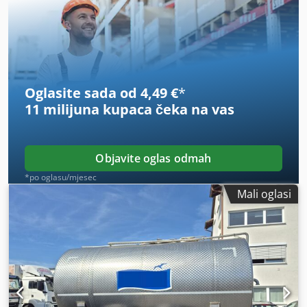
veličina prednje gume:
295 / 80 R 22.5 / 8mm
, radna
masa:
12.000 kg
,
Oglasite sada od 4,49 €
*
11 milijuna kupaca
čeka na vas
Objavite oglas odmah
*po oglasu/mjesec
Mali oglasi