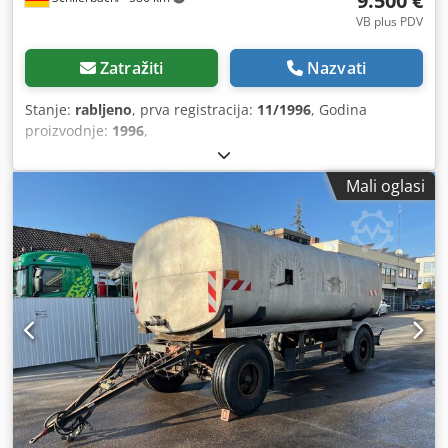
9.500 €
VB plus PDV
Zatražiti
Nazvati
Stanje:
rabljeno
, prva registracija:
11/1996
, Godina
proizvodnje:
1996
,
Mali oglasi