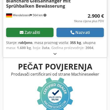
Blanchard
Gießanhänger mit
Sprühbalken Bewässerung
2.900 €
Wendelstein
564 km
fiksna cijena plus PDV
Zatražiti
Nazvati
Stanje:
rabljeno
, masa praznog vozila:
355 kg
, ukupna
masa:
1.600 kg
, boja:
žuta
, Godina proizvodnje:
2004
,
PEČAT POVJERENJA
Prodavači certificirani od strane Machineseeker