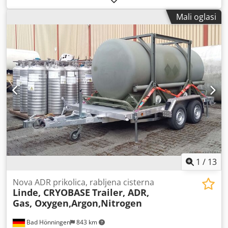
volumen tovarnog prostora:
30 m³
, vrsta prijenosa:
drugo
,
Mali oglasi
vozačeva kabina:
drugo
, Oprema:
ABS
,
1
/
13
Nova ADR prikolica, rabljena cisterna
Linde, CRYOBASE
Trailer, ADR,
Gas, Oxygen,Argon,Nitrogen
Bad Hönningen
843 km