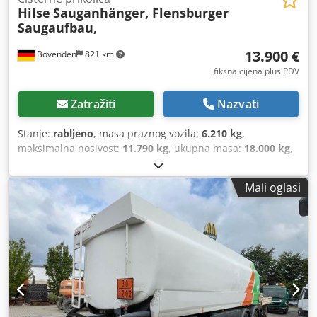
Hilse
Sauganhänger, Flensburger
Saugaufbau,
13.900 €
Bovenden
821 km
fiksna cijena plus PDV
Zatražiti
Nazvati
Stanje:
rabljeno
, masa praznog vozila:
6.210 kg
,
maksimalna nosivost:
11.790 kg
, ukupna masa:
18.000 kg
,
konfiguracija osovina:
2 osovine
, prva registracija:
07/1992
,
volumen tovarnog prostora:
10 m³
, ovjes:
čelik
, dimenzija
Mali oglasi
gume:
385/65R22.5
, boja:
siva
, prijeđeni kilometri:
1.001
km
, vrsta prijenosa:
drugo
, vozačeva kabina:
drugo
,