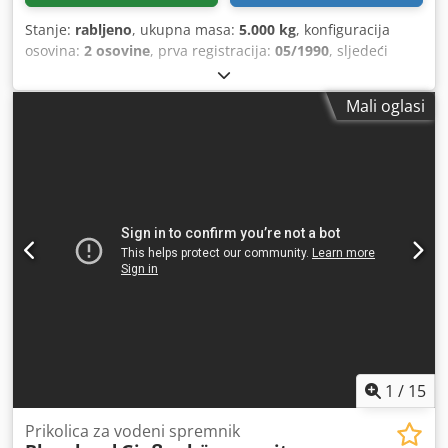
Stanje:
rabljeno
, ukupna masa:
5.000 kg
, konfiguracija
osovina:
2 osovine
, prva registracija:
05/1990
, sljedeći
pregled (TÜV):
06/2025
,
Mali oglasi
1
/
15
Prikolica za vodeni spremnik