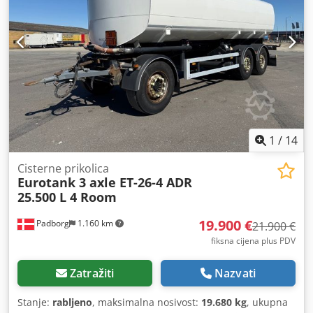
1
/
14
Cisterne prikolica
Eurotank 3 axle ET-26-4 ADR
25.500 L 4 Room
19.900 €
Padborg
1.160 km
21.900 €
fiksna cijena plus PDV
Zatražiti
Nazvati
Stanje:
rabljeno
, maksimalna nosivost:
19.680 kg
, ukupna