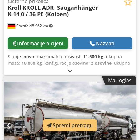
Cisterne prikolica
Kroll
KROLL ADR- Sauganhänger
K 14,0 / 36 PE (Kolben)
Coesfeld
962 km
Informacije o cijeni
Nazvati
Stanje:
novo
, maksimalna nosivost:
11.500 kg
, ukupna
masa:
18.000 kg
, konfiguracija osovina:
2 osovine
, ukupna
širina:
2.500 mm
, ukupna visina:
3.330 mm
, Godina
proizvodnje:
2025
, Oprema:
ABS
,
Mali oglasi
Spremi pretragu