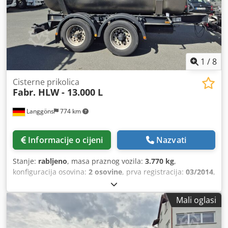
1
/
8
Cisterne prikolica
Fabr. HLW - 13.000 L
Langgöns
774 km
Informacije o cijeni
Nazvati
Stanje:
rabljeno
, masa praznog vozila:
3.770 kg
,
konfiguracija osovina:
2 osovine
, prva registracija:
03/2014
,
ovjes:
zrak
, boja:
drugo
, vrsta prijenosa:
drugo
, vozačeva
kabina:
drugo
, emisijska klasa:
nijedan
, Oprema:
ABS
,
Mali oglasi