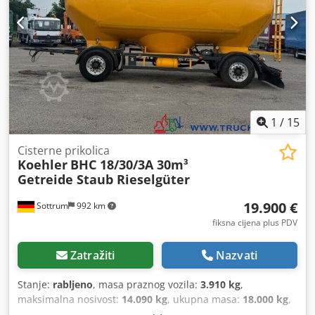
1
/
15
Cisterne prikolica
Koehler
BHC 18/30/3A 30m³
Getreide Staub Rieselgüter
19.900 €
Sottrum
992 km
fiksna cijena plus PDV
Zatražiti
Nazvati
Stanje:
rabljeno
, masa praznog vozila:
3.910 kg
,
maksimalna nosivost:
14.090 kg
, ukupna masa:
18.000 kg
,
konfiguracija osovina:
2 osovine
, prva registracija:
08/2013
,