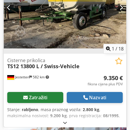
1
/
18
Cisterne prikolica
TS12 13800 L / Swiss-Vehicle
9.350 €
Jestetten
582 km
fiksna cijena plus PDV
Zatražiti
Nazvati
Stanje:
rabljeno
, masa praznog vozila:
2.800 kg
,
maksimalna nosivost:
9.200 kg
, prva registracija:
08/1995
,
sljedeći pregled (TÜV):
05/2016
, ukupna širina:
25.500 mm
,
ovjes:
čelik
, dimenzija gume:
295 / 80 R 22.5 / 8mm
,