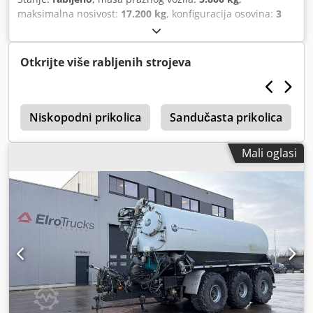
maksimalna nosivost:
17.200 kg
, konfiguracija osovina:
3
osovine
, prva registracija:
04/1984
, ovjes:
čelik
, boja:
drugo
, vrsta prijenosa:
drugo
, vozačeva kabina:
drugo
,
emisijska klasa:
nijedan
,
Otkrijte više rabljenih strojeva
e
Niskopodni prikolica
Sandučasta prikolica
Mali oglasi