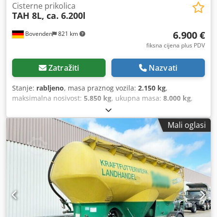
Cisterne prikolica
TAH 8L, ca. 6.200l
6.900 €
Bovenden
821 km
fiksna cijena plus PDV
Zatražiti
Nazvati
Stanje:
rabljeno
, masa praznog vozila:
2.150 kg
,
maksimalna nosivost:
5.850 kg
, ukupna masa:
8.000 kg
,
konfiguracija osovina:
2 osovine
, prva registracija:
01/1980
,
ovjes:
čelik
, dimenzija gume:
8.25R20
, prijeđeni kilometri:
Mali oglasi
1.001 km
, vrsta prijenosa:
drugo
, vozačeva kabina:
drugo
,