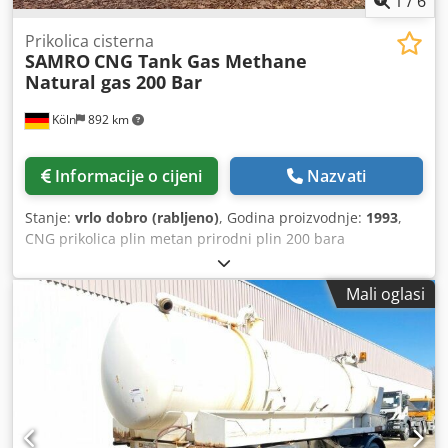
1
/
6
Prikolica cisterna
SAMRO
CNG Tank Gas Methane
Natural gas 200 Bar
Köln
892 km
Informacije o cijeni
Nazvati
Stanje:
vrlo dobro (rabljeno)
, Godina proizvodnje:
1993
,
CNG prikolica plin metan prirodni plin 200 bara
Proizvođač: SAMRO Godina: 1993 Chedot D Aptspfx Agksa
Težina: 6900 kg Imamo i druge spremnike za LIN, LOX, LAR,
Mali oglasi
LNG i CO2, Argon, Kisik, Dušik i Ugljični dioksid, Vodik,
Metan Rado ćemo vam ponuditi ili dati dodatne
informacije o drugim posudama pod pritiskom.
Kontaktirajte nas telefonom ili e-poštom.