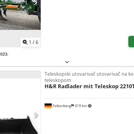
1
/
6
2023
,
Teleskopski utovarivač utovarivač na k
teleskopom
H&R
Radlader mit Teleskop 2210
Falkenberg
419 km