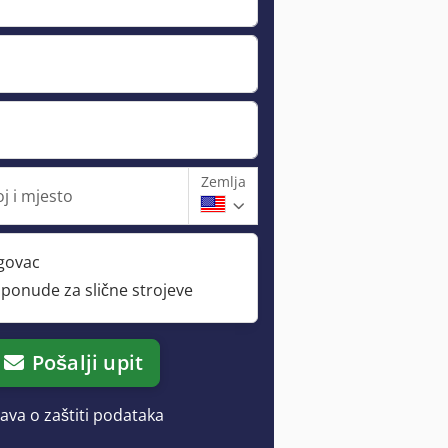
Zemlja
j i mjesto
rgovac
 ponude za slične strojeve
Pošalji upit
java o zaštiti podataka