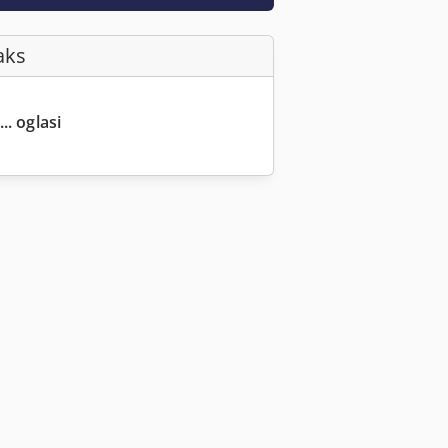
aks
.. oglasi