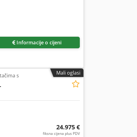
Informacije o cijeni
Mali oglasi
otačima s
T
24.975 €
fiksna cijena plus PDV