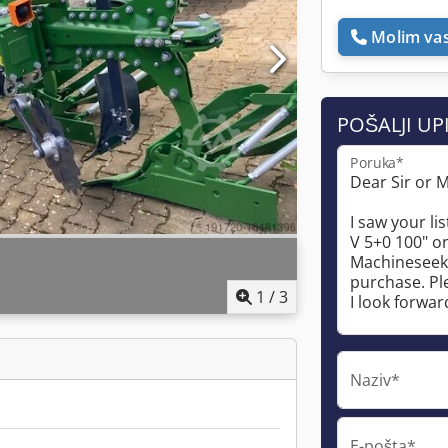
Molim vas
POŠALJI UP
Poruka*
1
/
3
Naziv*
E-pošta*