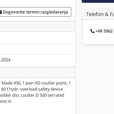
Dogovorite termin razgledavanja
Telefon & F
+49 5062 .
7.2024
 blade 430, 1 pair HD coulter point, 1
 80 f hydr. overload safety device
holder disc coulter D 500 serrated
ment m