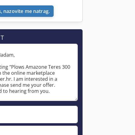
, nazovite me natrag.
IT