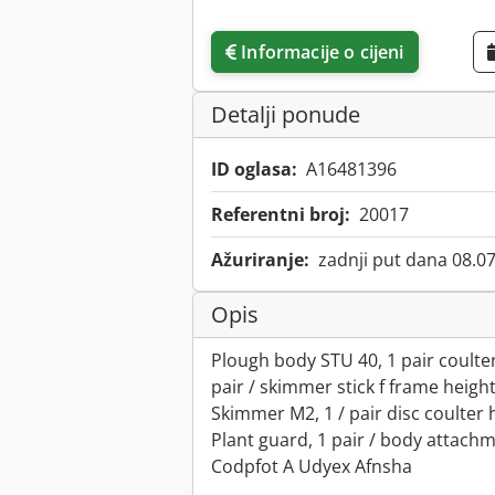
Informacije o cijeni
Detalji ponude
ID oglasa:
A16481396
Referentni broj:
20017
Ažuriranje:
zadnji put dana 08.0
Opis
Plough body STU 40, 1 pair coulter
pair / skimmer stick f frame height
Skimmer M2, 1 / pair disc coulter 
Plant guard, 1 pair / body attach
Codpfot A Udyex Afnsha