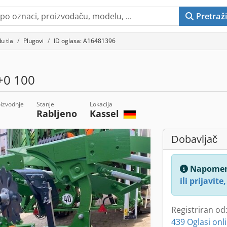
Pretraži
u tla
Plugovi
ID oglasa: A16481396
+0 100
izvodnje
Stanje
Lokacija
Rabljeno
Kassel
Dobavljač
Napome
ili prijavite,
Registriran od
439 Oglasi onl