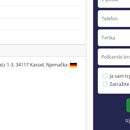
Telefon
Tvrtka
Poštanski bro
atz 1-3, 34117 Kassel, Njemačka
Ja sam t
Zatražite
Iz