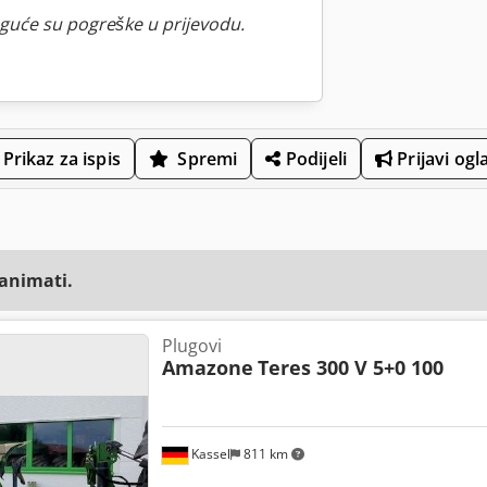
guće su pogreške u prijevodu.
Prikaz za ispis
Spremi
Podijeli
Prijavi ogl
zanimati.
Plugovi
Amazone
Teres 300 V 5+0 100
Kassel
811 km