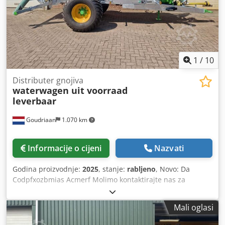
1
/
10
Distributer gnojiva
waterwagen uit voorraad
leverbaar
Goudriaan
1.070 km
Informacije o cijeni
Nazvati
Godina proizvodnje:
2025
, stanje:
rabljeno
, Novo: Da
Codpfxozbmias Acmerf Molimo kontaktirajte nas za
dodatne informacije.
Mali oglasi