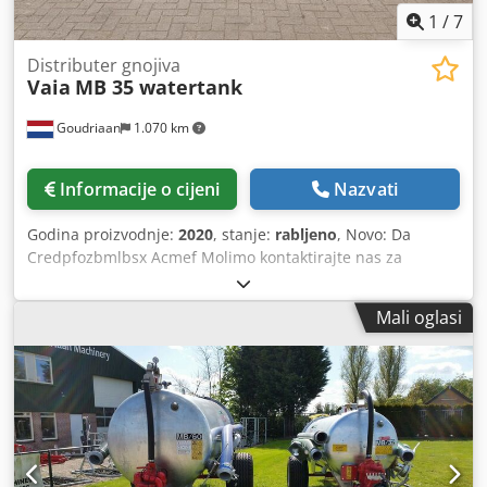
1
/
7
Distributer gnojiva
Vaia
MB 35 watertank
Goudriaan
1.070 km
Informacije o cijeni
Nazvati
Godina proizvodnje:
2020
, stanje:
rabljeno
, Novo: Da
Credpfozbmlbsx Acmef Molimo kontaktirajte nas za
dodatne informacije.
Mali oglasi