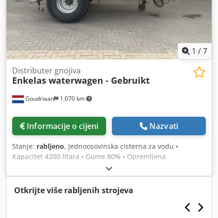
1
/
7
Distributer gnojiva
Enkelas waterwagen - Gebruikt
Goudriaan
1.070 km
Informacije o cijeni
Nazvati
Stanje:
rabljeno
, Jednoosovinska cisterna za vodu •
Kapacitet 4200 litara • Gume 80% • Opremljena
vakuumskom pumpom Csdpfxezbmlno Acmerf • Direktno iz
rada Stanje: Rabljeno
Otkrijte više rabljenih strojeva