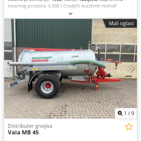
tovarnog prostora: 5.000 l Crodpfx Acezbmh Nomof
Mali oglasi
1
/
9
Distributer gnojiva
Vaia
MB 45