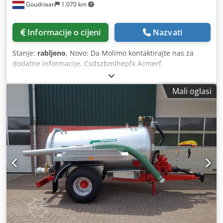
Goudriaan
1.070 km
Informacije o cijeni
Nazvati
Stanje:
rabljeno
, Novo: Da Molimo kontaktirajte nas za
dodatne informacije. Csdszbmlhepfx Acmerf
Mali oglasi