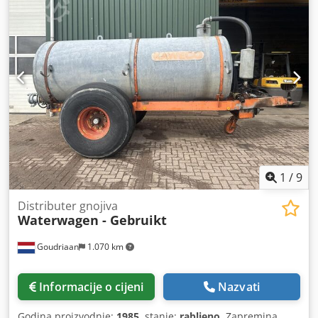
1
/
9
Distributer gnojiva
Waterwagen - Gebruikt
Goudriaan
1.070 km
Informacije o cijeni
Nazvati
Godina proizvodnje:
1985
, stanje:
rabljeno
, Zapremina