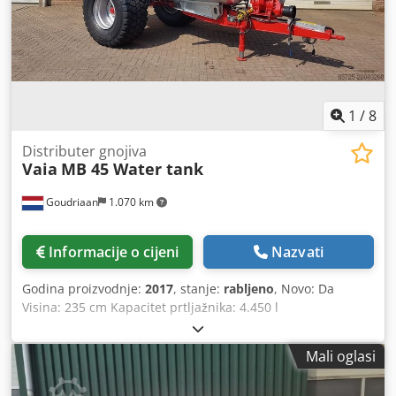
1
/
8
Distributer gnojiva
Vaia
MB 45 Water tank
Goudriaan
1.070 km
Informacije o cijeni
Nazvati
Godina proizvodnje:
2017
, stanje:
rabljeno
, Novo: Da
Visina: 235 cm Kapacitet prtljažnika: 4.450 l
Crodpfszbmhcjx Acmsf
Mali oglasi