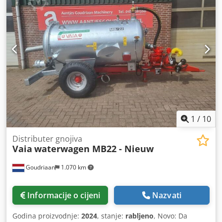
1
/
10
Distributer gnojiva
Vaia
waterwagen MB22 - Nieuw
Goudriaan
1.070 km
Informacije o cijeni
Nazvati
Godina proizvodnje:
2024
, stanje:
rabljeno
, Novo: Da