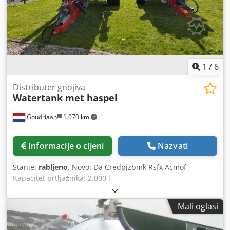
1
/
6
Distributer gnojiva
Watertank met haspel
Goudriaan
1.070 km
Informacije o cijeni
Nazvati
Stanje:
rabljeno
, Novo: Da Credpjzbmk Rsfx Acmof
Kapacitet prtljažnika: 2.000 l
Mali oglasi