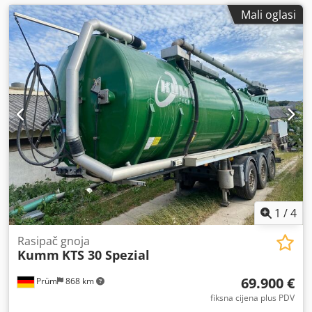
Mali oglasi
1
/
4
Rasipač gnoja
Kumm
KTS 30 Spezial
69.900 €
Prüm
868 km
fiksna cijena plus PDV