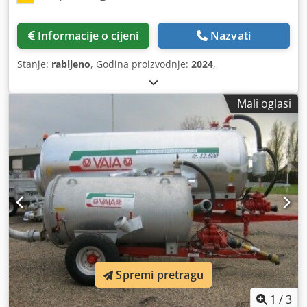
Informacije o cijeni
Nazvati
Stanje:
rabljeno
, Godina proizvodnje:
2024
,
Mali oglasi
Spremi pretragu
1
/
3