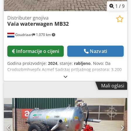
1
/
9
Distributer gnojiva
Vaia
waterwagen MB32
Goudriaan
1.070 km
Informacije o cijeni
Nazvati
Godina proizvodnje:
2024
, stanje:
rabljeno
, Novo: Da
Crodozbmhvepfx Acmef Sadržaj prtljažnog prostora: 3.200
l
Mali oglasi