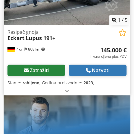
1
/
5
Rasipač gnoja
Eckart
Lupus 191+
145.000 €
Prüm
868 km
fiksna cijena plus PDV
Zatražiti
Nazvati
Stanje:
rabljeno
, Godina proizvodnje:
2023
,