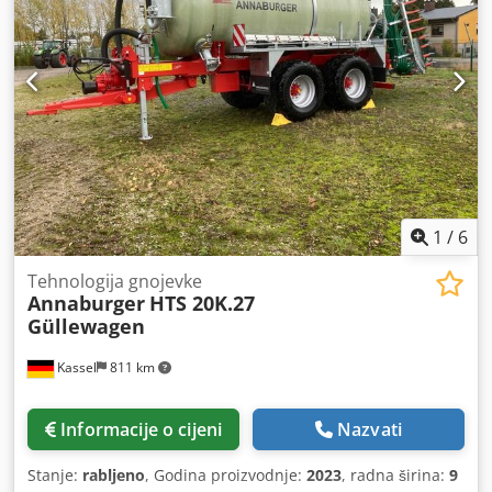
1
/
6
Tehnologija gnojevke
Annaburger
HTS 20K.27
Güllewagen
Kassel
811 km
Informacije o cijeni
Nazvati
Stanje:
rabljeno
, Godina proizvodnje:
2023
, radna širina:
9