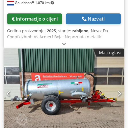
Goudriaan
1.070 km
Informacije o cijeni
Nazvati
Godina proizvodnje:
2025
, stanje:
rabljeno
, Novo: Da
Codpfxjzbmh As Acmerf Boja: Nepoznata metalik
Zapremnina tereta: 4.500 l
Mali oglasi