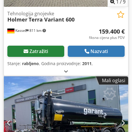
1
/
9
Tehnologija gnojevke
Holmer
Terra Variant 600
159.400 €
Kassel
811 km
fiksna cijena plus PDV
Zatražiti
Nazvati
Stanje:
rabljeno
, Godina proizvodnje:
2011
,
Mali oglasi