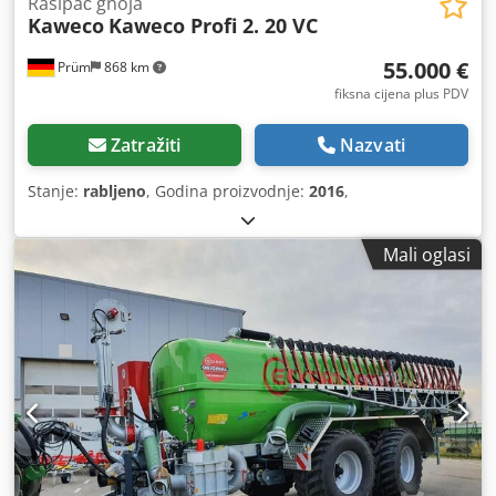
Rasipač gnoja
Kaweco
Kaweco Profi 2. 20 VC
55.000 €
Prüm
868 km
fiksna cijena plus PDV
Zatražiti
Nazvati
Stanje:
rabljeno
, Godina proizvodnje:
2016
,
Mali oglasi