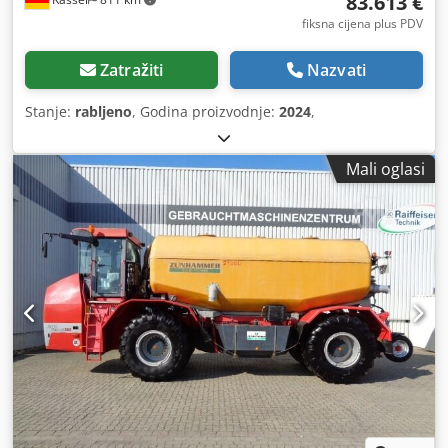
83.613 €
fiksna cijena plus PDV
Zatražiti
Nazvati
Stanje:
rabljeno
, Godina proizvodnje:
2024
,
Mali oglasi