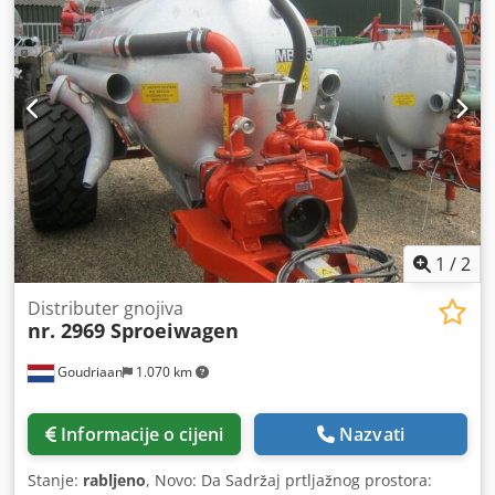
1
/
2
Distributer gnojiva
nr. 2969 Sproeiwagen
Goudriaan
1.070 km
Informacije o cijeni
Nazvati
Stanje:
rabljeno
, Novo: Da Sadržaj prtljažnog prostora: