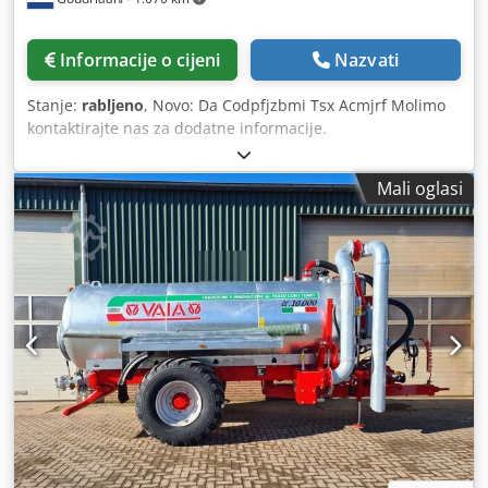
Informacije o cijeni
Nazvati
Stanje:
rabljeno
, Novo: Da Codpfjzbmi Tsx Acmjrf Molimo
kontaktirajte nas za dodatne informacije.
Mali oglasi