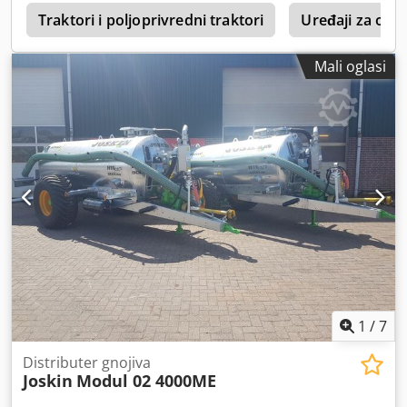
0
Traktori i poljoprivredni traktori
Uređaji za obra
Mali oglasi
1
/
7
Distributer gnojiva
Joskin
Modul 02 4000ME