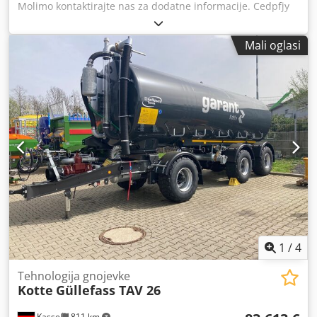
Molimo kontaktirajte nas za dodatne informacije. Cedpfjy
Um Ttex Acmorf
Mali oglasi
1
/
4
Tehnologija gnojevke
Kotte
Güllefass TAV 26
Kassel
811 km