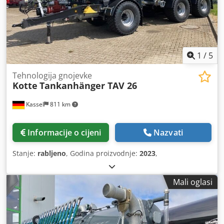
1
/
5
Tehnologija gnojevke
Kotte
Tankanhänger TAV 26
Kassel
811 km
Informacije o cijeni
Nazvati
Stanje:
rabljeno
, Godina proizvodnje:
2023
,
Mali oglasi