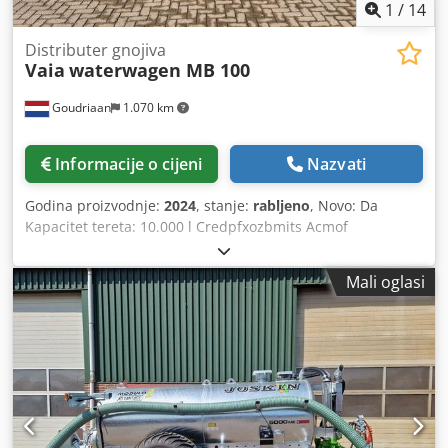
1
/
14
Distributer gnojiva
Vaia
waterwagen MB 100
Goudriaan
1.070 km
Informacije o cijeni
Nazvati
Godina proizvodnje:
2024
, stanje:
rabljeno
, Novo: Da
Kapacitet tereta: 10.000 l Credpfxozbmits Acmof
Mali oglasi