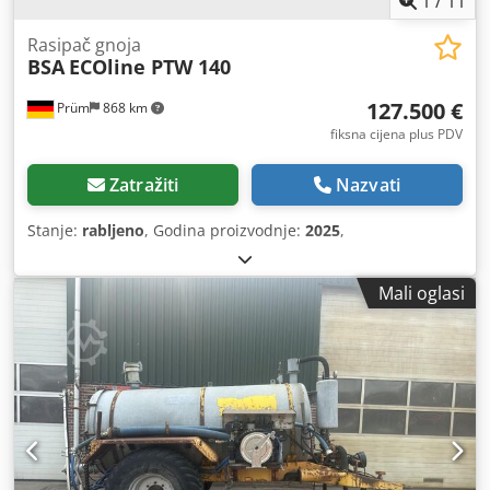
1
/
11
Rasipač gnoja
BSA
ECOline PTW 140
127.500 €
Prüm
868 km
fiksna cijena plus PDV
Zatražiti
Nazvati
Stanje:
rabljeno
, Godina proizvodnje:
2025
,
Mali oglasi