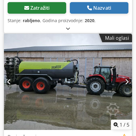
Zatražiti
Nazvati
Stanje:
rabljeno
, Godina proizvodnje:
2020
,
Mali oglasi
1
/
5