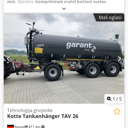
mm
, Oprema:
komprimirani zračni kočioni sustav
,
Mali oglasi
1
/
5
Tehnologija gnojevke
Kotte
Tankanhänger TAV 26
Kassel
811 km