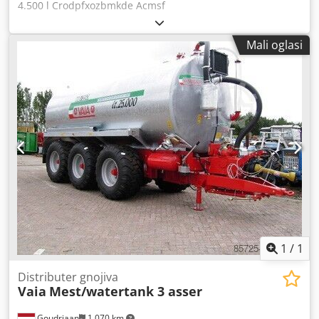
4.500 l Crodpfxozbmkde Acmsf
Mali oglasi
1
/
1
Distributer gnojiva
Vaia
Mest/watertank 3 asser
Goudriaan
1.070 km