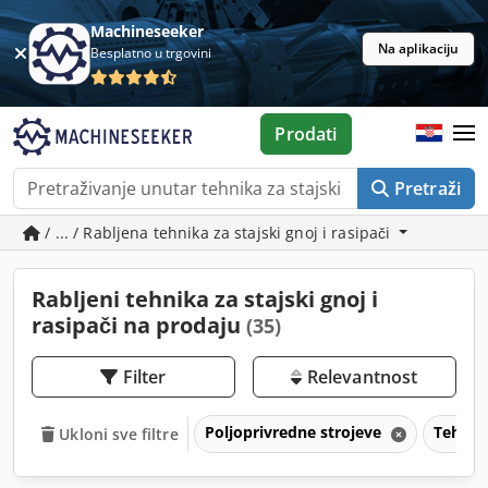
Machineseeker
Na aplikaciju
Besplatno u trgovini
Prodati
Pretraži
/ ... / Rabljena tehnika za stajski gnoj i rasipači
Rabljeni tehnika za stajski gnoj i
rasipači na prodaju
(35)
Filter
Relevantnost
Poljoprivredne strojeve
Tehnika
Ukloni sve filtre