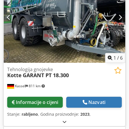
1
/
6
Tehnologija gnojevke
Kotte
GARANT PT 18.300
Kassel
811 km
Informacije o cijeni
Nazvati
Stanje:
rabljeno
, Godina proizvodnje:
2023
,