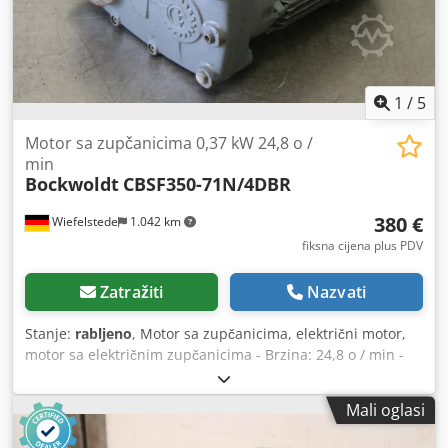
kontrolom brzine 40 °C Klasa izolacije F Oznaka zaštite od
eksplozije II 2 G Ex eb h IIB+H₂ T3 Gb Certifikat Presafe
17ATEX9970X Temperatura okoline i voda -20 do 40 °C
Dimenzije i težine Ulaz (visina x širina) 350 x 600 mm Izljev
(visina x širina) 350 x 600 mm Težina 42kg
1
/
5
Motor sa zupčanicima 0,37 kW 24,8 o /
min
Bockwoldt
CBSF350-71N/4DBR
380 €
Wiefelstede
1.042 km
fiksna cijena plus PDV
Zatražiti
Nazvati
Stanje:
rabljeno
, Motor sa zupčanicima, električni motor,
motor sa električnim zupčanicima - Brzina: 24,8 o / min -
Snaga: 0,37 kW - Promjer šupljeg vratila: Ø 30 mm -
Konstrukcija: šuplje vratilo - Klasa zaštite: IP 55 - Kočnica -
Mali oglasi
Dimenzije: 340/290 / H210 mm - Težina: 21 kg Dcodpfocxup
Isx Aivsk