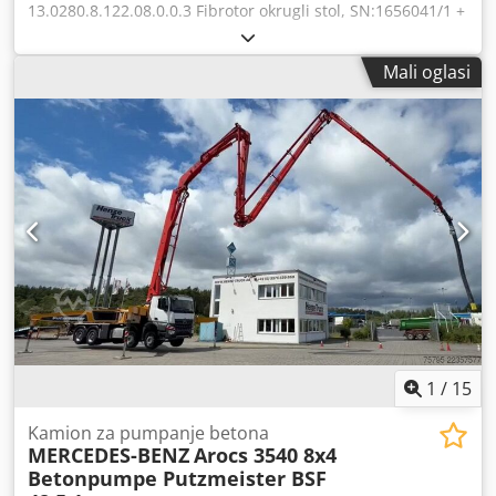
13.0280.8.122.08.0.0.3 Fibrotor okrugli stol, SN:1656041/1 +
Rehfuss FG691 ravni zupčanik, SN:519035, rabljen,
normalni znakovi korištenja, 100% ispravan, opseg
Mali oglasi
isporuke prema slikama Djdpfx Aei D U Nysivsck
1
/
15
Kamion za pumpanje betona
MERCEDES-BENZ
Arocs 3540 8x4
Betonpumpe Putzmeister BSF