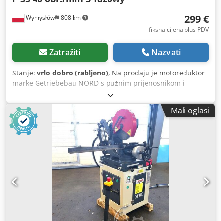
299 €
Wymysłów
808 km
fiksna cijena plus PDV
Zatražiti
Nazvati
Stanje:
vrlo dobro (rabljeno)
, Na prodaju je motoreduktor
marke Getriebebau NORD s pužnim prijenosnikom i
trofaznim motorom. Uređaj je u potpunosti ispravan,
testiran i spreman za rad. Tehničko stanje vrlo je dobro,
Mali oglasi
vizualno pokazuje normalne tragove korištenja.
Motoreduktor je idealan za pogon transportnih traka,
dozera, industrijskih strojeva, miješalica i drugih uređaja
koji zahtijevaju veliki moment pri niskim brzinama.
Tehnički podaci: Dedpfxeznk U Es Aivsck Proizvođač
prijenosnika: Getriebebau NORD Tip prijenosnika:
1S50VZ.71 L/4 Prijenosni omjer: i = 35,00 Izlazna brzina: 40
o/min Proizvođač motora: NORD Tip motora: SK 71L/4
Snaga: 0,37 kW Napajanje: 230/400 V Δ/Y (50 Hz) 265/460 V
Δ/Y (60 Hz) Brzina motora: 1360 o/min (50 Hz) 1630 o/min
(60 Hz) Stupanj zaštite: IP55 Klasa izolacije: F Način rada: