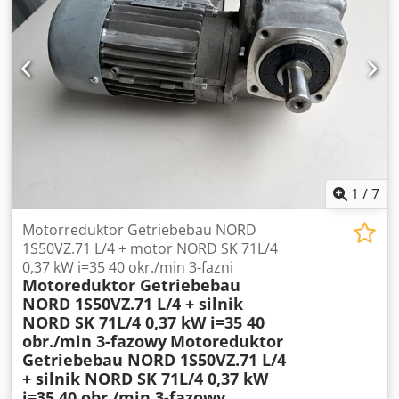
(cos φ): 0,82–0,75 Stupanj zaštite: IP54 Klasa izolacije: F
1
/
7
Motorreduktor Getriebebau NORD
1S50VZ.71 L/4 + motor NORD SK 71L/4
0,37 kW i=35 40 okr./min 3-fazni
Motoreduktor Getriebebau
NORD 1S50VZ.71 L/4 + silnik
NORD SK 71L/4 0,37 kW i=35 40
obr./min 3-fazowy
Motoreduktor
Getriebebau NORD 1S50VZ.71 L/4
+ silnik NORD SK 71L/4 0,37 kW
i=35 40 obr./min 3-fazowy