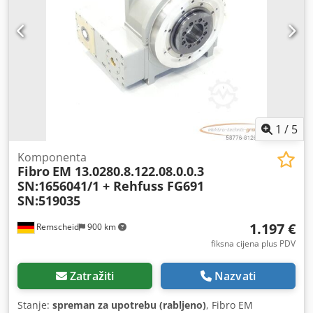
Težina: 300 kg Poluautomatska kružna pila Visoka
proizvodna učinkovitost, idealna za pojedinačne komade i
male serije Visokoučinkovit prijenos Kućište od lijevanog
željeza Nožni prekidač Hidropneumatski pomak glave pile
za ravnomjerno spuštanje i optimalno vođenje reza
Pneumatska stezna glava 2 brzine rezanja Podesivi hod
glave prema dimenzijama materijala za rezanje
Dcsdpfowmf Uajx Aivek Brojač komada Kut nagiba 45°
desno do 45° lijevo List pile nije uključen OPCIJA: List pile
1
/
5
promjer 350 mm 180,00 €
Komponenta
Fibro
EM 13.0280.8.122.08.0.0.3
SN:1656041/1 + Rehfuss FG691
SN:519035
1.197 €
Remscheid
900 km
fiksna cijena plus PDV
Zatražiti
Nazvati
Stanje:
spreman za upotrebu (rabljeno)
, Fibro EM