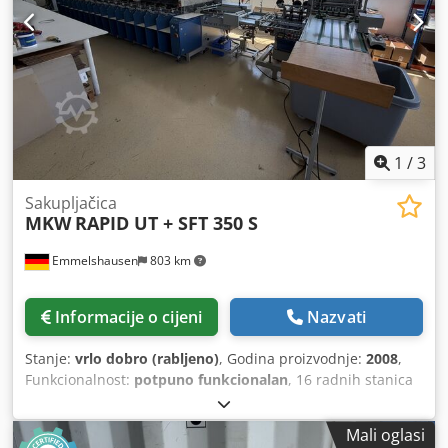
1
/
3
Sakupljačica
MKW
RAPID UT + SFT 350 S
Emmelshausen
803 km
Informacije o cijeni
Nazvati
Stanje:
vrlo dobro (rabljeno)
, Godina proizvodnje:
2008
,
Funkcionalnost:
potpuno funkcionalan
, 16 radnih stanica
+ ručni uređaj Uređaj za slaganje u visoke hrpe Dedpfx
Aiozrxfgeveck SFT 350 S (spajanje, savijanje, rezanje) 4
Mali oglasi
glave za spajanje Otprilike 11,9 milijuna spojenih