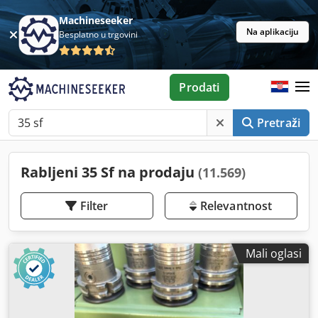
Machineseeker
Na aplikaciju
Besplatno u trgovini
Prodati
Pretraži
Rabljeni 35 Sf na prodaju
(11.569)
Filter
Relevantnost
Mali oglasi