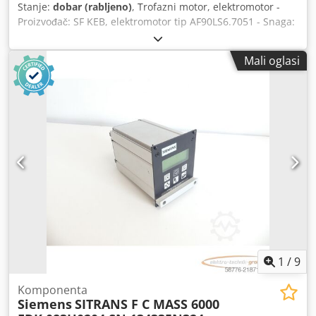
Stanje:
dobar (rabljeno)
, Trofazni motor, elektromotor -
Proizvođač: SF KEB, elektromotor tip AF90LS6.7051 - Snaga:
1,1 kW - Broj okretaja: 900 o/min - Osovina: Ø 24 x 50 mm -
Razina zaštite: IP55 Dsdpoxl Sdijfx Aivock - Izvedba: B14 -
Mali oglasi
Dimenzije: 380/210/V176 mm - Težina: 20 kg.
1
/
9
Komponenta
Siemens
SITRANS F C MASS 6000