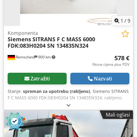
1
/
9
Komponenta
Siemens
SITRANS F C MASS 6000
FDK:083H0204 SN 134835N324
578 €
Remscheid
900 km
fiksna cijena plus PDV
Zatražiti
Nazvati
Stanje:
spreman za upotrebu (rabljeno)
, Siemens SITRANS
F C MASS 6000 FDK:083H0204 SN 134835N324, rabljeno,
dobro očuvano, 100% ispravno, isporuka prema
fotografijama Dcjdoy Ntbgopfx Aivok
Mali oglasi