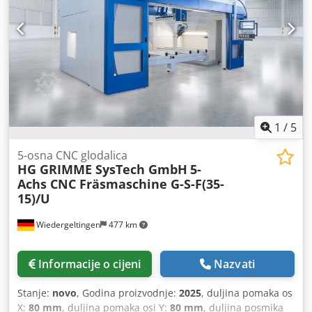
1
/
5
5-osna CNC glodalica
HG GRIMME SysTech GmbH
5-
Achs CNC Fräsmaschine G-S-F(35-
15)/U
Wiedergeltingen
477 km
Informacije o cijeni
Nazvati
Stanje:
novo
, Godina proizvodnje:
2025
, duljina pomaka os
X:
80 mm
, duljina pomaka osi Y:
80 mm
, duljina posmika