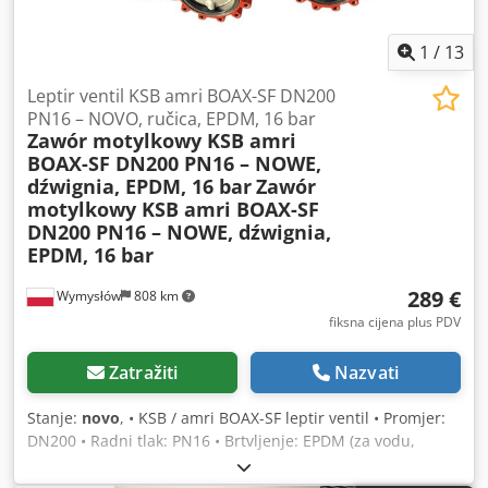
1
/
13
Leptir ventil KSB amri BOAX-SF DN200
PN16 – NOVO, ručica, EPDM, 16 bar
Zawór motylkowy KSB amri
BOAX-SF DN200 PN16 – NOWE,
dźwignia, EPDM, 16 bar
Zawór
motylkowy KSB amri BOAX-SF
DN200 PN16 – NOWE, dźwignia,
EPDM, 16 bar
289 €
Wymysłów
808 km
fiksna cijena plus PDV
Zatražiti
Nazvati
Stanje:
novo
, • KSB / amri BOAX-SF leptir ventil • Promjer:
DN200 • Radni tlak: PN16 • Brtvljenje: EPDM (za vodu,
HVAC, industriju, protupožarnu zaštitu) • Raspon
temperature: do 130°C • Materijal: nodularno lijevano