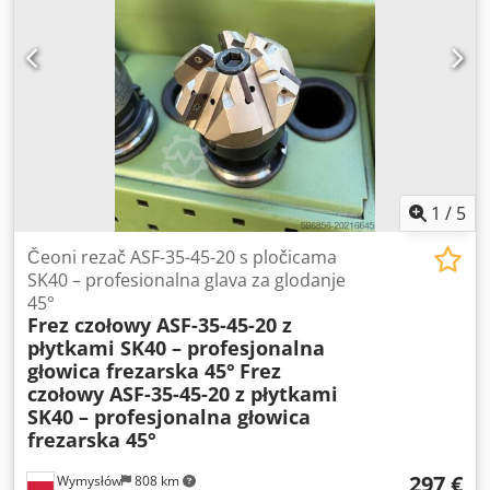
1
/
5
Čeoni rezač ASF-35-45-20 s pločicama
SK40 – profesionalna glava za glodanje
45°
Frez czołowy ASF-35-45-20 z
płytkami SK40 – profesjonalna
głowica frezarska 45°
Frez
czołowy ASF-35-45-20 z płytkami
SK40 – profesjonalna głowica
frezarska 45°
297 €
Wymysłów
808 km