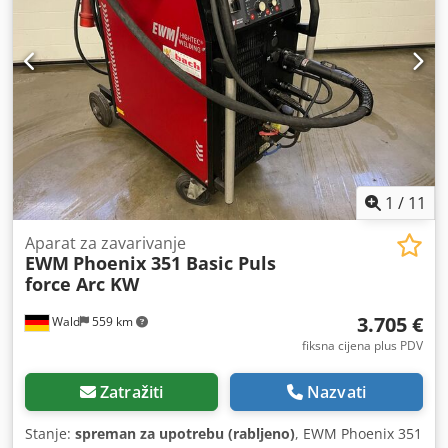
3.900 mm
, duljina prostora za utovar:
7.600 mm
, širina
utovarnog prostora:
2.400 mm
, visina utovarnog prostora:
1.600 mm
, Godina proizvodnje:
2015
, Oprema:
ABS, grijač
za parkiranje, klima uređaj, tempomat
,
1
/
11
Aparat za zavarivanje
EWM
Phoenix 351 Basic Puls
force Arc KW
3.705 €
Wald
559 km
fiksna cijena plus PDV
Zatražiti
Nazvati
Stanje:
spreman za upotrebu (rabljeno)
, EWM Phoenix 351