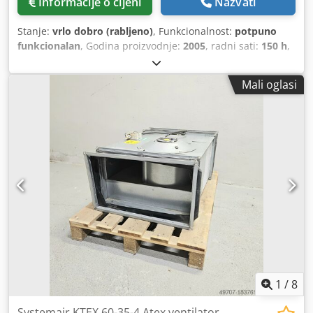
Informacije o cijeni
Nazvati
Stanje:
vrlo dobro (rabljeno)
, Funkcionalnost:
potpuno
funkcionalan
, Godina proizvodnje:
2005
, radni sati:
150 h
,
BIRLIK PBM 35 stroj za savijanje profila, stroj za savijanje
cijevi na prodaju u vrlo dobrom stanju Proizvođač: BIRLIK
Mali oglasi
Makina, Tip: PBM 35 Godina proizvodnje: 2007 Promjer
vratila: 50 mm Promjer valjka: 155 mm Promjer gornjeg
valjka: 148 mm Radna brzina: 4,5 m/min Snaga motora: 1,5
kW Napon: trofazni 380 V, 50 Hz, 3,8 A Širina stroja: 700
mm Duljina stroja: 900 mm Visina stroja: 1400 mm Dsdpfx
Ajxc N Rhoiveck Težina stroja: 375 kg Kapacitet savijanja: I-
profil - u ležećem položaju 120 x 15 (d 750) mm I-profil - u
uspravnom položaju 60 x 10 (d 800) mm Kutni profil 50 x 5
(d 1200) mm Okrugli materijal 35,0 (d 800) mm Maksimalni
promjer cijevi 70 x 2 (d 1200) mm Kvadratni materijal 50 x
40 x 3 mm
1
/
8
Systemair KTEX 60-35-4 Atex ventilator