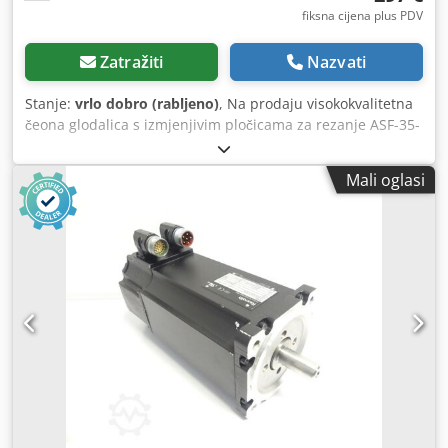
fiksna cijena plus PDV
Zatražiti
Nazvati
Stanje:
vrlo dobro (rabljeno)
, Na prodaju visokokvalitetna
čeona glodalica s izmjenjivim pločicama za rezanje ASF-35-
45-20 montirana na prihvatu SK40. Profesionalni alat za
grubu i završnu obradu, idealan za upotrebu u CNC
Mali oglasi
obradnim centrima i konvencionalnim glodalicama.
Konstrukcija glave s napadnim kutom od 45° osigurava
izvrsne performanse rezanja, dulji vijek pločica i glatku
završnu obradu obrađivanog materijala. • Tip: čeona
glodalica s izmjenjivim pločicama • Model: ASF-35-45-20 •
Prihvat: SK40 / DIN 69871 • Napadni kut: 45° • Broj ležišta
za pločice: cca 6–8 • Primjena: glodanje čelika, lijeva,
nehrđajućeg čelika i ostalih konstrukcijskih materijala •
Stanje: rabljeno – vrlo dobro, spremno za rad Djdpfx Ajxk T
Igsiveck