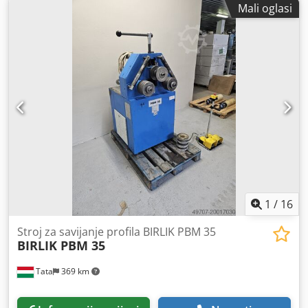
Mali oglasi
željezo s epoksidnim premazom • Pogon: ručna poluga s
mogućnošću blokade položaja • Ventili nekorišteni,
skladištenje, godina proizvodnje 2021 • Spremni za rad,
100% ispravni • Idealno za vodoinstalacije, industrijske,
hidrantske i protupožarne sustave. - CIJENA SE ODNOSI NA
1 VENTIL. Dcodpfxjxyq Ics Aivsk
1
/
16
Stroj za savijanje profila BIRLIK PBM 35
BIRLIK PBM 35
Tata
369 km