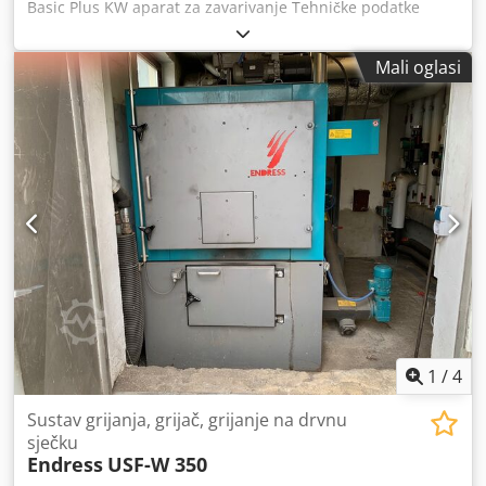
Basic Plus KW aparat za zavarivanje Tehničke podatke
pogledajte na slici br. 2. Slobodno nas posjetite za
razgledavanje uređaja. Rado ćemo organizirati povoljnu
Mali oglasi
špediciju za vas! Dobit ćete uredan račun. Za strane kupce
može se izdati i neto račun. Preduvjet je valjani PDV
identifikacijski broj. Prodaja uz mogućnost prethodne
prodaje. Dcsdpfxjyh Az As Aivjk Posjetite našu trgovinu i
pogledajte i ostale naše ponude. Navedena imena tvrtki i
zaštitni znakovi vlasništvo su njihovih vlasnika i služe samo
za identifikaciju i opis proizvoda. Moguća su odstupanja u
tehničkim podacima te zadržavamo pravo na pogreške u
opisu artikla.
1
/
4
Sustav grijanja, grijač, grijanje na drvnu
sječku
Endress
USF-W 350