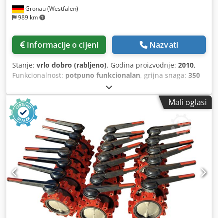
Gronau (Westfalen)
989 km
Informacije o cijeni
Nazvati
Stanje:
vrlo dobro (rabljeno)
, Godina proizvodnje:
2010
,
Funkcionalnost:
potpuno funkcionalan
, grijna snaga:
350
kW (475,87 KS)
, sustav grijanja, grijanje, grijanje na čip
Fabr. Endress tip. USF-W 350 snaga 350 kW godina
Mali oglasi
proizvodnje 2010 s utovarom s uklanjanjem pepela Dsdpfx
Aeznca Hsivsck s kontrolom