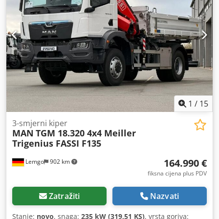
1
/
15
3-smjerni kiper
MAN
TGM 18.320 4x4 Meiller
Trigenius FASSI F135
164.990 €
Lemgo
902 km
fiksna cijena plus PDV
Zatražiti
Nazvati
Stanje:
novo
, snaga:
235 kW (319,51 KS)
, vrsta goriva: