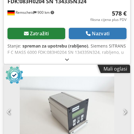
FDK:083H0204 SN 134335N324
578 €
Remscheid
900 km
fiksna cijena plus PDV
Zatražiti
Nazvati
Stanje:
spreman za upotrebu (rabljeno)
, Siemens SITRANS
F C MASS 6000 FDK:083H0204 SN 134335N324, rabljeno, u
dobrom stanju, 100% ispravno, isporuka prema
fotografijama. Dcjdpfx Aioy Ntbasvek
Mali oglasi