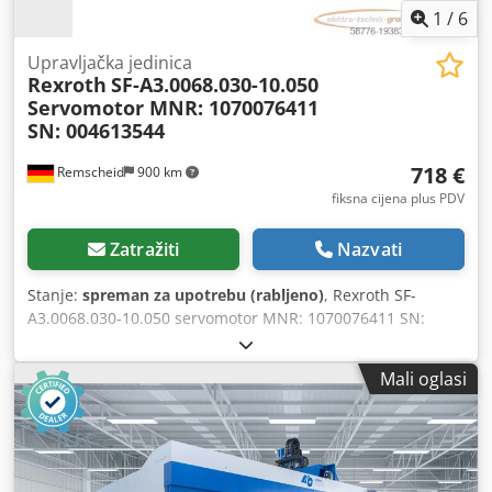
1
/
6
Upravljačka jedinica
Rexroth
SF-A3.0068.030-10.050
Servomotor MNR: 1070076411
SN: 004613544
718 €
Remscheid
900 km
fiksna cijena plus PDV
Zatražiti
Nazvati
Stanje:
spreman za upotrebu (rabljeno)
, Rexroth SF-
A3.0068.030-10.050 servomotor MNR: 1070076411 SN:
004613544, korišten, dobro očuvan, 100% ispravan,
isporuka prema fotografijama Dcedpfxewtvcze Aivek
Mali oglasi