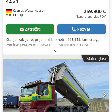
42.5 1
259.900 €
Koenigs-Wusterhausen
811 km
fiksna cijena plus PDV
Zatražiti
Nazvati
Stanje:
rabljeno
, prijeđeni kilometri:
118.636 km
, snaga:
290 kW (394,29 KS)
, prva registracija:
07/2017
, vrsta
goriva:
dizel
, ukupna masa:
33.000 kg
, konfiguracija
osovina:
3 osovine
, sljedeći pregled (TÜV):
01/2027
, boja:
Mali oglasi
bijela
, vrsta prijenosa:
automatski
, emisijska klasa:
Euro 6
,
Oprema:
ABS, klima uređaj
,