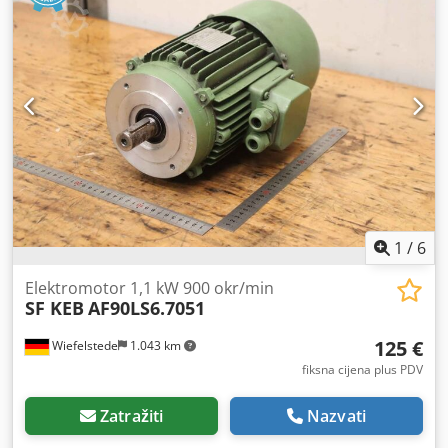
1
/
6
Elektromotor 1,1 kW 900 okr/min
SF KEB
AF90LS6.7051
125 €
Wiefelstede
1.043 km
fiksna cijena plus PDV
Zatražiti
Nazvati