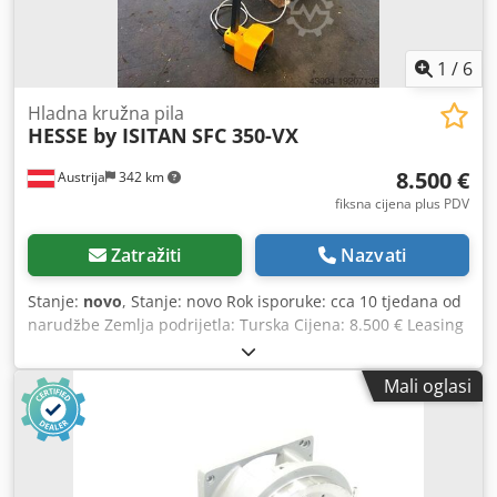
S1
1
/
6
Hladna kružna pila
HESSE by ISITAN
SFC 350-VX
8.500 €
Austrija
342 km
fiksna cijena plus PDV
Zatražiti
Nazvati
Stanje:
novo
, Stanje: novo Rok isporuke: cca 10 tjedana od
narudžbe Zemlja podrijetla: Turska Cijena: 8.500 € Leasing
rata: 164,05 € Promjer lista pile: 350 mm Dimenzije lista
pile: 350x32x63 mm Brzina lista pile: 45 / 80 o/min Kut
Mali oglasi
nagiba lijevo: 45° Kut nagiba desno: 45° Kapacitet rezanja
pri 0° okruglo: 115 mm / kvadratno Kapacitet rezanja pri
45° desno okruglo: 110 mm / kvadratno Kapacitet rezanja
pri 45° lijevo okruglo: 110 mm / kvadratno Motor: 5,85 kW
Širina: 1.100 mm Duljina: 1.000 mm Visina: 1.400 mm