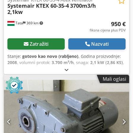
Systemair KTEX 60-35-4
3700m3/h
2,1kw
950 €
Tata
369 km
fiksna cijena plus PDV
Zatražiti
Nazvati
Stanje:
gotovo kao novo (rabljeno)
, Godina proizvodnje:
2008
, volumni protok:
3.700 m³/h
, snaga:
2,1 kW (2,86 KS)
,
ulazna frekvencija:
50 Hz
, Systemair KTEX 60-35-4 Atex
ventilator 2,1 kW 3700 m3 može se ugraditi u zračne
Mali oglasi
kanale Dcodpfx Aievu Hrksvek KTEX ventilatori imaju
kompaktan, aerodinamični dizajn i snažan, prema naprijed
zakrivljeni centrifugalni rotor te su spojeni s pouzdanim AC
motorima s ATEX certifikatom. Snaga 2,1 kW Napon
230/400V 50Hz 5.8/3.8A IP44 Snaga 2,1 KW Protok zraka
maks. 3,704 m³/h Tlak: 580 Pa Broj okretaja impelera: 1.392
o/min Protok zraka maks. 3,704 m³/h Minimalni statički
protutlak 225 Pa Temperatura transportiranog zraka max
40 °C Maksimalna temperatura transportiranog zraka s