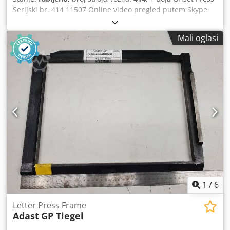
Serijski br. 414 11507 Online video pregled putem Skype
videa Bili bismo jako zadovoljni vašim posjetom - više
strojeva na zalihi Odmah dostupno - može se pogledati
Mali oglasi
Dedpstzc Evsfx Ankekr Na zalihama Emskirchen /
Nürnberg - Može se testirati
1
/
6
Letter Press Frame
Adast
GP Tiegel