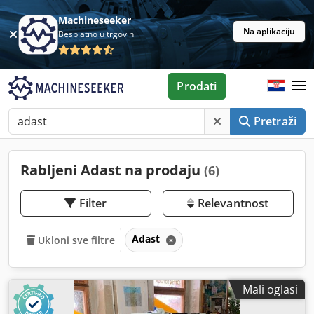
Machineseeker
Na aplikaciju
Besplatno u trgovini
Prodati
Pretraži
Rabljeni Adast na prodaju
(6)
Filter
Relevantnost
Adast
Ukloni sve filtre
Mali oglasi