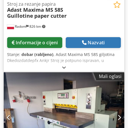
Stroj za rezanje papira
Adast Maxima MS 58S
Guillotine
paper cutter
Radom
826 km
Informacije o cijeni
Nazvati
Stanje:
dobar (rabljeno)
, Adast Maxima MS 58S giljotina
Dkedozdatdepfx Ankjr Stroj je potpuno ispravan, u
izvrsnom tehničkom i vizualnom stanju. Upravo servisiran.
Set sadrži rezervni nož, letvicu za rezanje, stog papir i
Mali oglasi
alate. Tehničke specifikacije: Radna širina: 580 mm Visina
stoga: 85 mm Napajanje: 380 V Težina: 450 kg Svi ključni
dijelovi izrađeni su od lijevanog željeza, uključujući
zamašnjak i podesivu silu pritiska – ovo je profesionalna
proizvodna giljotina u kompaktnoj izvedbi. Elektronički
kontroler prilaza, linija reza i sigurnosne zaštite.