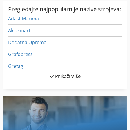
Pregledajte najpopularnije nazive strojeva:
Adast Maxima
Alcosmart
Dodatna Oprema
Grafopress
Gretag
Prikaži više
Heidelberg
Heidelberg Cilindar
Heidelberg Dymatrix
Heidelberg Kor
Heidelberg Kors