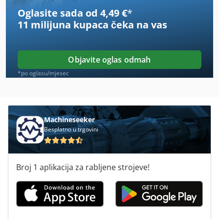
Oglasite sada od 4,49 €
*
Heidelberg Ksba
11 milijuna kupaca
čeka na vas
Heidelberg Ksd
Heidelberg Oht
Objavite oglas odmah
Heidelberg Sbd
*po oglasu/mjesec
Heidelberg Sbg
Heidelberg Stahlfolder
Machineseeker
Besplatno u trgovini
Heidelberger
Letterpress
Broj 1 aplikacija za rabljene strojeve!
Mozp
Numeriranje
Prinect Printready