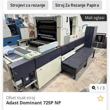
n
800 mm, sva dokumentacija uključena, rezervni nož
Strojevi za rezanje
Stroj Za Rezanje Papira
uključen. Dedpfx Ansxfu Svskjkr
Mali oglasi
1
/
3
Ofset tisak stroj
Adast
Dominant 725P NP