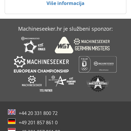
Više informacija
Printmaster
Prst Tisak
Machineseeker.hr je službeni sponzor:
Stubište Oplate
Veliki Tiska
+44 20 331 800 72
+49 201 857 861 0