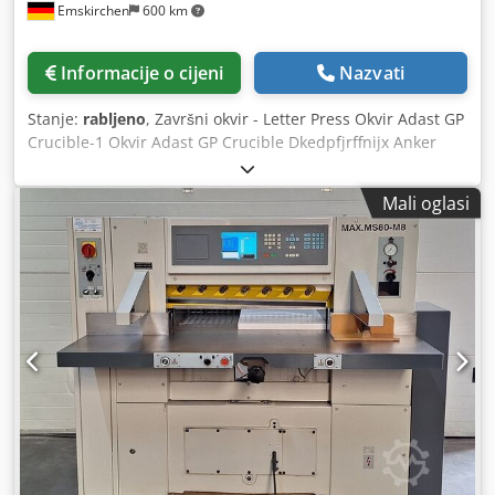
Emskirchen
600 km
Informacije o cijeni
Nazvati
Stanje:
rabljeno
, Završni okvir - Letter Press Okvir Adast GP
Crucible-1 Okvir Adast GP Crucible Dkedpfjrffnijx Anker
Online video pregled putem Skype videa Bili bismo jako
zadovoljni vašim posjetom - više strojeva na zalihi Odmah
Mali oglasi
dostupno - može se pogledati Na zalihama Emskirchen /
Nürnberg - Može se testirati