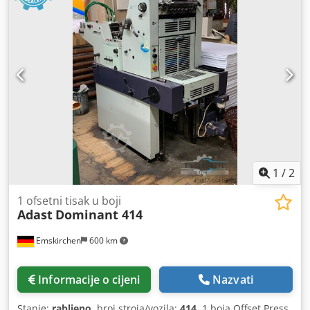
1
/
2
1 ofsetni tisak u boji
Adast
Dominant 414
Emskirchen
600 km
Informacije o cijeni
Nazvati
Stanje:
rabljeno
, broj stroja/vozila:
414
, 1 boja Offset Press