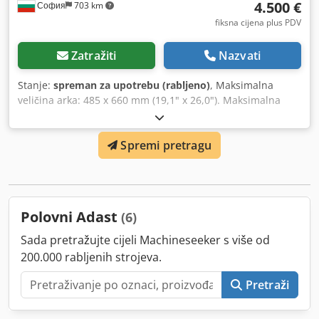
4.500 €
София
703 km
fiksna cijena plus PDV
Zatražiti
Nazvati
Stanje:
spreman za upotrebu (rabljeno)
, Maksimalna
veličina arka: 485 x 660 mm (19,1" x 26,0"). Maksimalna
površina tiskanja: 475 x 650 mm. Maksimalna brzina do
10.000. Dvobojna. NP uređaj s puno numeratorskih
Spremi pretragu
uređaja. Kompletna dokumentacija. Dedpsyx Itpjfx Ankjkr
Polovni Adast
(6)
Sada pretražujte cijeli Machineseeker s više od
200.000 rabljenih strojeva.
Pretraži