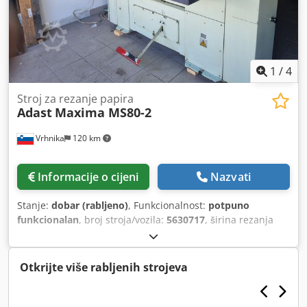
1
/
4
Stroj za rezanje papira
Adast
Maxima MS80-2
Vrhnika
120 km
Informacije o cijeni
Nazvati
Stanje:
dobar (rabljeno)
, Funkcionalnost:
potpuno
funkcionalan
, broj stroja/vozila:
5630717
, širina rezanja
(maks.):
800 mm
, dubina umetanja:
800 mm
, ukupna
masa:
1.350 kg
, vrsta ulazne struje:
trofazni
, ulazna struja:
6 A
, ulazni napon:
380 V
, visina rezanja (maks.):
110 mm
,
Otkrijte više rabljenih strojeva
ulazna frekvencija:
50 Hz
, Oprema:
dokumentacija /
priručnik
, Stroj za rezanje Adast Maxima MS80, dobro
očuvano stanje, duljina rezanja 800 mm, dubina rezanja