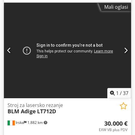
1x Kaltenbach. Moguća je inspekcija na licu mjesta. Codpfx
Mali oglasi
Aiowt Tkve Njha
1
/
37
Stroj za lasersko rezanje
BLM Adige
LT712D
30.000 €
Irska
1.882 km
EXW VB plus PDV