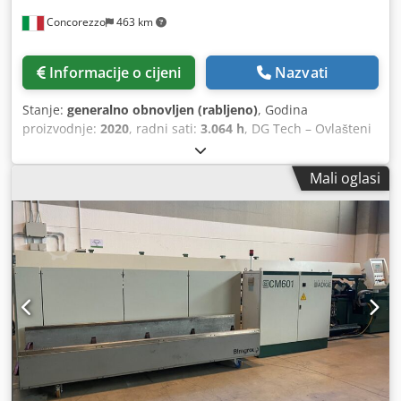
Konfiguracija: Automatsko stražnje utovarivanje cijevi 6500
Concorezzo
463 km
mm – maksimalno istovarivanje 4500 mm
Informacije o cijeni
Nazvati
Stanje:
generalno obnovljen (rabljeno)
, Godina
proizvodnje:
2020
, radni sati:
3.064 h
, DG Tech – Ovlašteni
centar za tehnički pregled BLM Group strojeva DG Tech je
nastao kao spin-off DGServicea kako bi ciljano odgovorio na
Mali oglasi
tržište rabljenih BLM Group strojeva. Zahvaljujući iskustvu
stečenom u postprodajnim uslugama i stalnoj tehničkoj
edukaciji, nudimo cjelovitu i pouzdanu uslugu. Upravljamo
procjenom, otkupom i obnovom strojeva, uključujući
održavanje laserskog izvora, jamčeći visoke standarde
kvalitete. Izravno se bavimo logistikom, demontažom i
transportom, uklanjajući rizike povezane s privatnom
prodajom. U partnerstvu s BLM Group isporučujemo
specijalizirani softver, tehničku obuku i postprodajnu
podršku. Također nudimo fleksibilna operativna leasing
rješenja radi optimizacije ulaganja i produktivnosti. Stroj
za lasersko rezanje LC5, kombinirani model za cijevi i