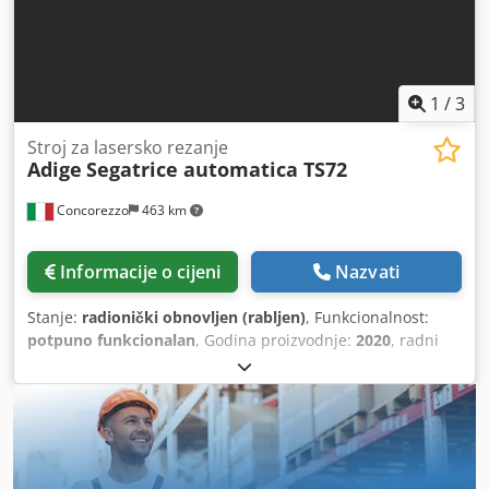
mm
, raspon rezanja ravno na 90° (Y-os):
1.510 mm
,
Oprema:
CE oznaka, dokumentacija / priručnik,
odsisavanje dima, rashladna jedinica, sigurnosna
svjetlosna zavjesa, usisavanje prašine, zaustavljanje u
nuždi
, AMARON nema nikakve veze sa strojem. Codjyx
1
/
3
Iqzopfx Ai Noha
Stroj za lasersko rezanje
Adige
Segatrice automatica TS72
Concorezzo
463 km
Informacije o cijeni
Nazvati
Stanje:
radionički obnovljen (rabljen)
, Funkcionalnost:
potpuno funkcionalan
, Godina proizvodnje:
2020
, radni
sati:
2.400 h
, DG Tech – Ovlašteni centar za tehnički
pregled BLM Group U partnerstvu s BLM Groupom
pružamo procjenu, otkup i obnovu strojeva, uključujući
održavanje laserskog izvora, jamčeći visoke standarde
kvalitete. Izravno upravljamo logistikom, demontažom i
transportom, čime eliminiramo rizike privatne prodaje.