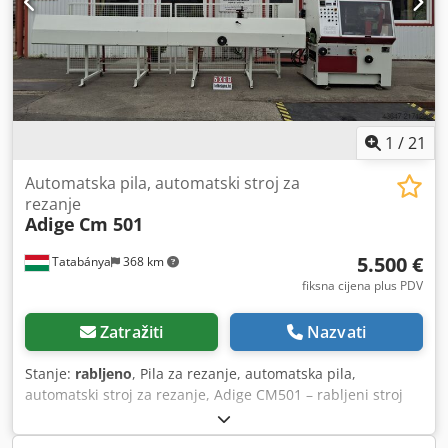
rezanja: cijevi Ø 10–80 mm Maks. duljina dijela: 600 mm
Idealno za serijsku proizvodnju kratkih dijelova Oprema:
automatski sustav za dodavanje materijala potpuna
zaštitna oplata stroja više pozicija za alate set steznih
čeljusti (vidi slike) Brza i snažna pila pogodna za serijsku
proizvodnju, pruža visoku produktivnost i preciznost reza.
Mogućnost testiranja po dogovoru.
1
/
21
Automatska pila, automatski stroj za
rezanje
Adige
Cm 501
5.500 €
Tatabánya
368 km
fiksna cijena plus PDV
Zatražiti
Nazvati
Stanje:
rabljeno
, Pila za rezanje, automatska pila,
automatski stroj za rezanje, Adige CM501 – rabljeni stroj
Proizvođač: Adige Model: CM 501 Godina: 1996. Promjer
lista pile: 250–360 mm Duljina rezanja: 2100 mm Maks.