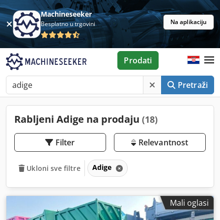
Machineseeker
Na aplikaciju
Besplatno u trgovini
Prodati
Pretraži
Rabljeni Adige na prodaju
(18)
Filter
Relevantnost
Adige
Ukloni sve filtre
Mali oglasi