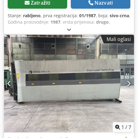
Zatražiti
Nazvati
Stanje:
rabljeno
, prva registracija:
01/1987
, boja:
sivo-crna
,
Godina proizvodnje:
1987
, vrsta prijenosa:
drugo
,
Mali oglasi
1
/
7