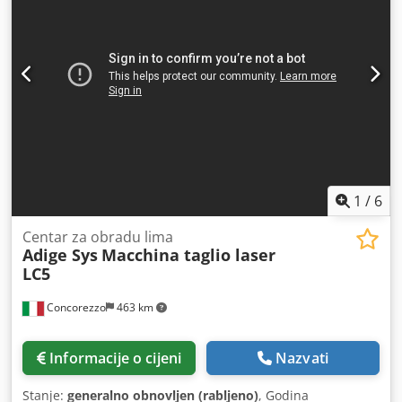
Upravljamo procjenom, otkupom i obnovom strojeva,
uključujući održavanje laserskog izvora, uz garantiranu
visoku kvalitetu. Izravno se bavimo logistikom,
demontažom i transportom, čime eliminiramo rizike
privatne prodaje. U suradnji s BLM Group isporučujemo
specijalizirane softvere, tehničku obuku i postprodajnu
podršku. Nudimo i fleksibilna operativna leasing rješenja
za optimizaciju ulaganja i produktivnosti. Chedpfx Aiezhw
H Ie Nsa Konfiguracija ULAGAČ SNOPA L=6500 mm,
ISTOVAR 4500 mm, LASERSKI IZVOR ROFIN DC 020,
HLAĐAČ, EKSTRAKTOR LT120, OPTIČKI SUSTAV ZA
1
/
6
PRONALAŽENJE ZAVARA LT120, INTEGRIRANI MIKRODOZER.
Centar za obradu lima
Adige Sys
Macchina taglio laser
LC5
Concorezzo
463 km
Informacije o cijeni
Nazvati
Stanje:
generalno obnovljen (rabljeno)
, Godina