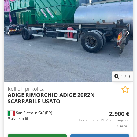
1
/
3
Roll off prikolica
ADIGE
RIMORCHIO ADIGE 20R2N
SCARRABILE USATO
2.900 €
San Pietro in Gu' (PD)
281 km
fiksna cijena PDV nije moguće
iskazati