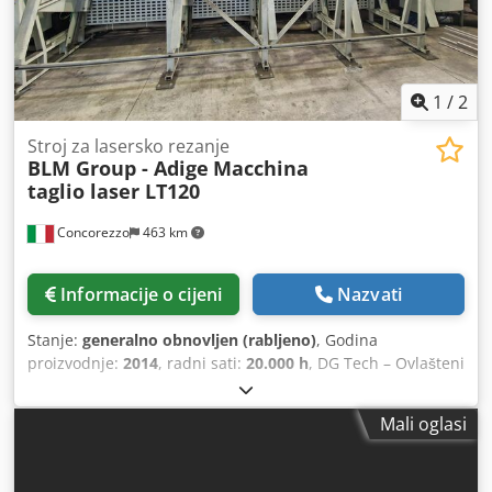
1
/
2
Stroj za lasersko rezanje
BLM Group - Adige
Macchina
taglio laser LT120
Concorezzo
463 km
Informacije o cijeni
Nazvati
Stanje:
generalno obnovljen (rabljeno)
, Godina
proizvodnje:
2014
, radni sati:
20.000 h
, DG Tech – Ovlašteni
centar za reviziju BLM Group DG Tech je nastao kao
izdvajanje iz DGService kako bi ciljano odgovorio na tržište
Mali oglasi
rabljenih strojeva BLM Group. Zahvaljujući iskustvu
stečenom u postprodajnim uslugama i kontinuiranoj
tehničkoj obuci, nudimo potpunu i pouzdanu uslugu.