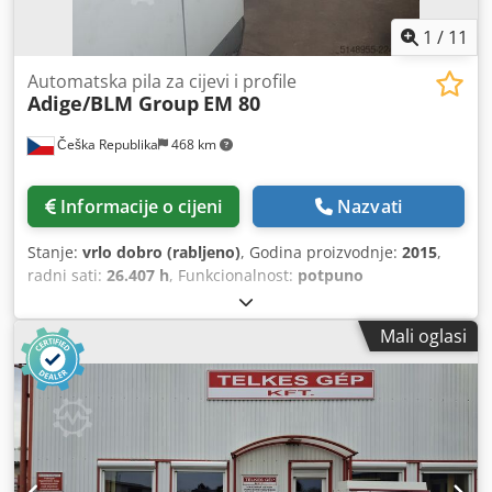
1
/
11
Automatska pila za cijevi i profile
Adige/BLM Group
EM 80
Češka Republika
468 km
Informacije o cijeni
Nazvati
Stanje:
vrlo dobro (rabljeno)
, Godina proizvodnje:
2015
,
radni sati:
26.407 h
, Funkcionalnost:
potpuno
funkcionalan
, Nudimo na prodaju potpuno automatsku
kružnu pilu BLM Group ADIGE EM80, pogodnu za precizno
Mali oglasi
rezanje cijevi i profila u serijskoj proizvodnji. Stroj je
opremljen CNC upravljanjem Siemens Sinumerik i
automatskim dovodnikom materijala, što omogućuje
učinkovitu i ponovljivu proizvodnju. Tehnički podaci:
godina proizvodnje: 2015 upravljanje: Siemens Sinumerik
snaga: 38 kW napon: 380 V / 50 Hz težina: cca 8.500 kg
radnih sati: cca 26.400 h Cjdpfjznz T Ssx Ai Noha Raspon