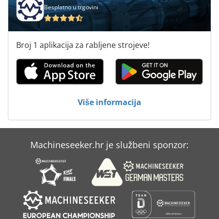
Besplatno u trgovini
Doli Osovina Proizvođača
Ekm Motornih
Broj 1 aplikacija za rabljene strojeve!
Okretni Glodalice
Okrugli Uglova
Oradea
Više informacija
Prodaja
Prodaja Automobila
Machineseeker.hr je službeni sponzor:
Slavine
U Hladnjaku Brojač