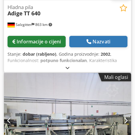
Hladna pila
Adige
TT 640
Salzgitter
863 km
Informacije o cijeni
Nazvati
Stanje:
dobar (rabljeno)
, Godina proizvodnje:
2002
,
Funkcionalnost:
potpuno funkcionalan
, Karakteristika
Tehnički podaci Vrsta stroja Potpuno automatska CNC
kružna pila za rezanje cijevi Vrsta reza Ravni rez (90°)
Mali oglasi
Promjer cijevi Ø 8–80 mm (ponekad navedeno 10–80 mm)
Kvadratni profili 10 × 10 do 70 × 70 mm Codpfx Aozqdlcoi
Njha Pravokutni profili do 80 × 70 mm Maksimalna duljina
šipke 6.500 mm Minimalna duljina šipke 2.000 mm
Maksimalna duljina reza 4.500 mm Minimalna duljina reza
50 m