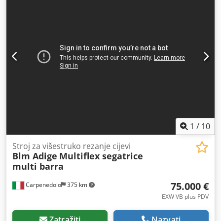
LT652 MACH-ID 9637 Proizvođač: ADIGE Tip: LT652
Upravljanje: Siemens Sinumerik 840D Godina proizvodnje:
2000 Ulazna duljina: 6500 mm Maksimalni profil: 140 × 140
mm Rofin rezonator 2200 W Moguć pregled pod naponom!
Radno područje X-os: 6500 mm Izvor: 2,2 kW / Amp Duljina:
14000 mm Širina: 3000 mm Visina: 2000 mm Težina: 7500
kg Napomena: Podaci na ovoj stranici prikupljeni su prema
našim saznanjima i, koliko je moguće, od proizvođača.
Informacije su pružene u dobroj namjeri, ali točnost ne
može biti zajamčena. Prema tome, ne predstavljaju
jamstvo ili ugovorne uvjete. Preporučujemo provjeru svih
važnih detalja. Chedpfxey U If Re Ai Noa
1
/
10
Stroj za višestruko rezanje cijevi
Blm Adige
Multiflex segatrice
multi barra
75.000 €
Carpenedolo
375 km
EXW VB plus PDV
Zatražiti
Nazvati