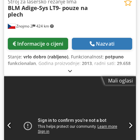
Stroj za lasersko rezanje lima
BLM Adige-Sys
LT9- pouze na
plech
Znojmo 2
424 km
Informacije o cijeni
Nazvati
Stanje:
vrlo dobro (rabljeno)
, Funkcionalnost:
potpuno
funkcionalan
, Godina proizvodnje:
2013
, radni sati:
29.658
h
, vrsta upravljanja:
CNC upravljanje
, stupanj
automatizacije:
automatski
, tip pogona:
električni
,
Mali oglasi
proizvođač kontrolera:
Siemens
, model upravljača:
Sinumeric
, vrsta lasera:
vlaknasti laser
, proizvođač
laserskih izvora:
IPG
, model laserskog izvora:
YLS 3000
,
snaga lasera:
3.000 W
, maks. debljina čeličnog lima:
25
mm
, maksimalna debljina aluminijskog lima:
8 mm
, maks.
debljina mesingane ploče:
8 mm
, maks. debljina bakrenog
lima:
8 mm
, ulazna frekvencija:
50 Hz
, vrsta ulazne struje:
trofazni
, vrsta hlađenja:
voda
, priključak za komprimirani
zrak:
7 letva
, raspon rezanja ravno na 90° (os X):
3.010