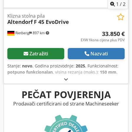
CNC paralelni graničnik
1
/
2
Klizna stolna pila
Altendorf
F 45 EvoDrive
33.850 €
Rietberg
897 km
EXW fiksna cijena plus PDV
Zatražiti
Nazvati
Stanje:
novo
, Godina proizvodnje:
2025
, Funkcionalnost:
potpuno funkcionalan
, visina rezanja (maks.):
150 mm
,
širina rezanja (maks.):
1.000 mm
, duljina rezanja (maks.):
3.200 mm
, duljina stola:
3.200 mm
, Osnovna oprema -
Elektromotorno podešavanje visine i nagiba 0-46° za
PEČAT POVJERENJA
glavnu pilu s automatskom korekcijom visine rezanja pri
zakretanju pilnog agregata - Upravljanje u razini očiju,
Prodavači certificirani od strane Machineseeker
zakretno - Dvostruki voz, duljina voza 3.000 mm - Paralelni
graničnik, ručno podešavanje, podešavanje putem mjerne
skale, uključujući ručno fino podešavanje, širina reza 1.000
mm - Kutni graničnik s fiksnim položajem od 90°, ručno