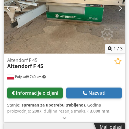
1
/
3
Altendorf F 45
Altendorf
F 45
Poljska
740 km
Informacije o cijeni
Nazvati
Stanje:
spreman za upotrebu (rabljeno)
, Godina
proizvodnje:
2007
, duljina rezanja (maks.):
3.000 mm
,
Panelna pila proizvedena 2007. godine. Ova Altendorf F 45
ima duljinu rezanja od 3000 mm, glavnu pilu snage 5,5 KW
Mali oglasi