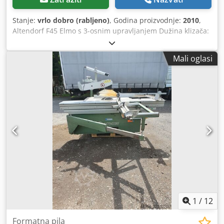
Stanje:
vrlo dobro (rabljeno)
, Godina proizvodnje:
2010
,
Altendorf F45 Elmo s 3-osnim upravljanjem Dužina klizača:
3200 mm Širina reza na uzdužnom graničniku: 1300 mm
Predrezač: pripremljen Podešavanje visine lista pile:
Mali oglasi
električno / upravljanje pozicijom Nagibno podešavanje
lista pile: električno / upravljanje pozicijom Uzdužni
graničnik: električan / upravljanje pozicijom Podešavanje
poprečnog graničnika: ručno Dcjdpfx Ajy Sbvked Sok Prikaz
kuta lista pile: digitalni prikaz Prikaz visine reza: digitalni
prikaz Poprečno ravnalo s funkcijom za kutove: da Promjer
lista pile: 450 mm Broj okretaja: 4 Snaga motora: 5,5 kW
Priključak za odsisavanje: 80 i 120 mm Duplex kutni
graničnik Godina proizvodnje: 2010. Cijena: 15.500.-
1
/
12
Formatna pila