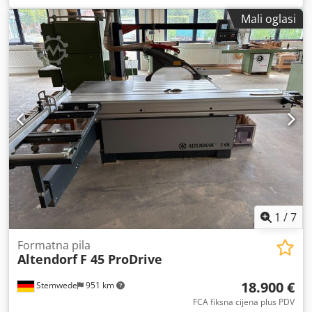
unos mjera putem tipkovnice - digitalni prikaz kuta nagiba
Mali oglasi
i visine reza - CE izvedba - duljina reza 3000 mm - s
centralnom i krajnjom blokadom - širina reza 1000 mm - s
digitalnim prikazom i finim podešavanjem - visina reza do
175 mm pri promjeru pile 500 mm (u tom slučaju se mora
ukloniti predrezač) - motor 5,5 kW s 4 brzine: 3/45/6000
o/min, ručno podesivo - s automatskom kočnicom i
digitalnim prikazom brzine - 2-osni predrezač s
elektromotornim podešavanjem visine i bočnim
podešavanjem Dostupnost: u kratkom roku Dodszk N
Ngjpfx Ad Seck Lokacija skladišta: 63934 Röllbach
1
/
7
Formatna pila
Altendorf
F 45 ProDrive
18.900 €
Stemwede
951 km
FCA fiksna cijena plus PDV