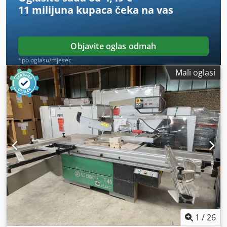
11 milijuna kupaca
čeka na vas
Objavite oglas odmah
*po oglasu/mjesec
Mali oglasi
1
/
26