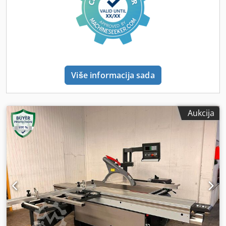
podesiv putem mjerne skale do 3.200 mm - Ispuštanje lista
pile maks. 154 mm, maks. promjer lista pile 450 mm -
Pogonska snaga 5,5 kW (7,5 KS) s tri brzine vrtnje (3/4/5.000
o/min) - Sustav za stezanje alata AKE za glavnu pilu -
Radna visina 91 cm Upravljanje - Elektromotorno
podešavanje visine i nagiba, također obostrano (+/- 46°)*,
za glavnu pilu s automatskom korekcijom visine i
Više informacija sada
digitalnim pokazivačima - Elektromotorno podešavanje
paralelnog graničnika* - Elektromotorno podešavanje CNC
kutnog graničnika UNO 90* - Automatska korekcija mjere
na paralelnom i kutnom graničniku pri zakretanju pilnog
Aukcija
agregata - Digitalni prikaz broja okretaja i/ili beskonačno
podesiva regulacija broja okretaja (VARIO)* -
Elektromotorno podešavanje predrezača, dvije ili tri osi* -
Beskonačno fino podešavanje osi putem +/- tipki -
Upravljanje vakuumskom stegom u dvostrukom vozu*
Dsdpfjxuqulex Ad Sock - Jednostavno umjeravanje osi -
Dijagnostika stroja - Brojač radnih sati - USB sučelje -
Povrat posljednje unesene mjere (Back-funkcija) - 99
memorijskih programa rezanja - Utori: s automatskim
postepenim pozicioniranjem paralelnog graničnika do
dovršetka utora - Automatska konverzija kosih mjera u