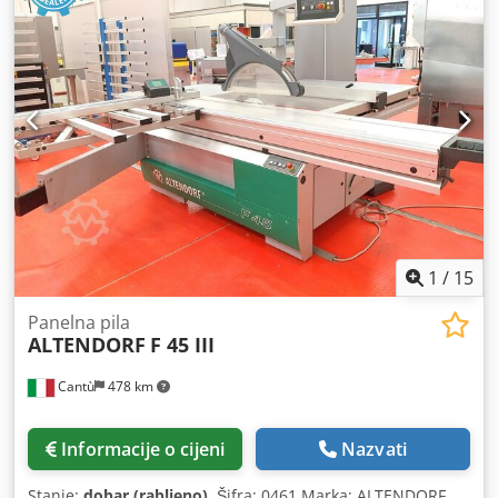
1
/
15
Panelna pila
ALTENDORF
F 45 III
Cantù
478 km
Informacije o cijeni
Nazvati
Stanje:
dobar (rabljeno)
, Šifra: 0461 Marka: ALTENDORF