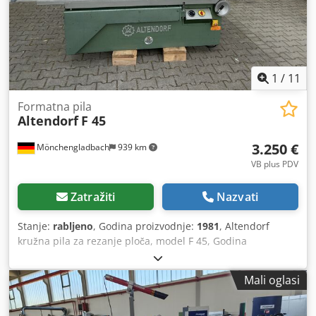
1
/
11
Formatna pila
Altendorf
F 45
3.250 €
Mönchengladbach
939 km
VB plus PDV
Zatražiti
Nazvati
Stanje:
rabljeno
, Godina proizvodnje:
1981
, Altendorf
kružna pila za rezanje ploča, model F 45, Godina
proizvodnje: 1981. Broj stroja: 81-5-37 Motor: 5,5 kW / 400
V Agregat za predrezivanje: 0,75 kW Duljina reza: 2800 mm
Mali oglasi
Širina reza: 1000 mm Dodpfx Adjzm S S Nj Sock
Podizanje/spuštanje i naginjanje do 45° pomoću ručnog
kotača Broj okretaja: 3, 4, 5 i 6000 o/min. Maksimalni