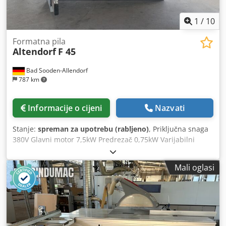
1
/
10
Formatna pila
Altendorf
F 45
Bad Sooden-Allendorf
787 km
Informacije o cijeni
Nazvati
Stanje:
spreman za upotrebu (rabljeno)
, Priključna snaga
380V Glavni motor 7,5kW Predrezač 0,75kW Varijabilni
pogon Dvostruka valjkasta kolica 3000mm električno
podešavanje visine i nagiba Širina reza 1000mm CNC
Mali oglasi
upravljano Sustav stezanja AKE Maksimalni promjer lista
pile 500 mm Dcedpfx Ajy Hq N Aed Sek Upravljačka ploča u
visini očiju Prednji stol zakretan Držač predložaka
Predrezač s 2 osi Produžetak stola 840mm Kutni graničnik
PQS Standard PSV s uskom i širokom kapom