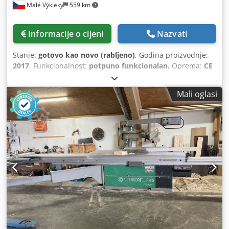
Malé Výkleky
559 km
strojne opreme 3400 x 3600 x 1800 mm (visina) Sveukupne
dimenzije za transport 3400 x 2100 x 1800 mm (visina)
Težina 1050 kg
Informacije o cijeni
Nazvati
Stanje:
gotovo kao novo (rabljeno)
, Godina proizvodnje:
2017
, Funkcionalnost:
potpuno funkcionalan
, Oprema:
CE
oznaka
, Prodajem kružnu pilu za rezanje ploča
ALTENDORF, tip F45 ProDrive. Stroj je u savršenom stanju,
Mali oglasi
potrebno ga je vidjeti. Moguća je probna upotreba do kraja
kolovoza 2026. Molim ponude za cijenu. Opis stroja: F45
ProDrive, osnovni CNC stroj s podizanjem i nagibom glavne
pile, - gornja upravljačka ploča - motor 5,5 kW - 3400, 5000
o/min - dvosmjerna predreza – CNC podešavanje s
upravljačke ploče - držač za bilješke - pomak 3200 mm,
upravljački gumbi na pomaku Dodpfxezrtb Ns Ad Seck -
Digital L – očitavanje 2 graničnika na poprečnom
graničniku - CNC paralelni graničnik 1300 mm -
pneumatski cilindar, uključujući daljinski upravljač