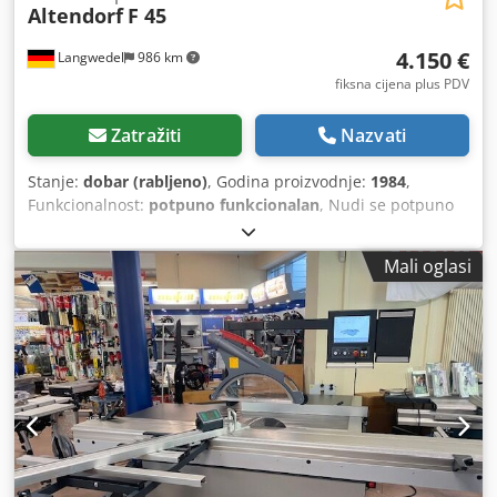
Altendorf
F 45
4.150 €
Langwedel
986 km
fiksna cijena plus PDV
Zatražiti
Nazvati
Stanje:
dobar (rabljeno)
, Godina proizvodnje:
1984
,
Funkcionalnost:
potpuno funkcionalan
, Nudi se potpuno
funkcionalna formatna pila Altendorf F45 iz radionice za
osobe s invaliditetom. Nagib do 45° pomoću ručnog kotača
Mali oglasi
Godina proizvodnje: 1984 S predrezom (bez pile) Maks.
promjer lista pile 400 mm Ugrađen list 350 mm Maks.
visina reza s listom 350 mm: 98 mm na 90° — 75 mm na
45° Dedpfxjzdqxvo Ad Sock S motornom kočnicom (oko 2,5
s do zaustavljanja) Dužina kolica 2500 mm Širina reza
desno od lista pile 850 mm Brzine 3/4/5/6000 okr/min S
laserskom linijom reza Gresser HEnE 632,8nm 380 V Težina
990 kg Tipka za hitno zaustavljanje +rabljeni i novi listovi
pile kao na slici