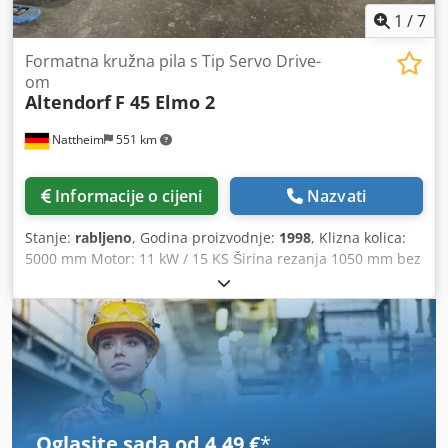
1
/
7
Formatna kružna pila s Tip Servo Drive-
om
Altendorf
F 45 Elmo 2
Nattheim
551 km
Informacije o cijeni
Nazvati
Stanje:
rabljeno
, Godina proizvodnje:
1998
, Klizna kolica:
5000 mm Motor: 11 kW / 15 KS Širina rezanja 1050 mm bez
predrezača, priprema za predrezač Tip Servo Drive
Laserski indikator rezne linije Elektromotorno podešavanje
visine i nagiba 5000 x 1400 x 1900 mm Težina cca 1100 kg
Mjesto skladištenja: Nattheim Dsdoy Tl Exspfx Ad Ssck
Oglasite sada od 4,49 €
*