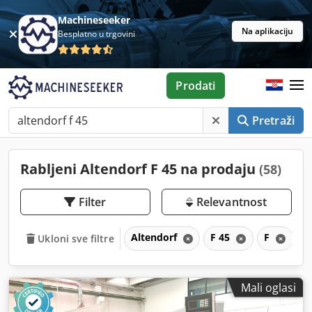
Machineseeker
Na aplikaciju
Besplatno u trgovini
Prodati
Pretraži
Rabljeni Altendorf F 45 na prodaju
(58)
Filter
Relevantnost
Altendorf
F 45
F
Ukloni sve filtre
Mali oglasi