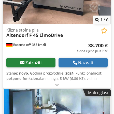
1
/
6
Klizna stolna pila
Altendorf
F 45 ElmoDrive
38.700 €
Rosenheim
385 km
fiksna cijena plus PDV
Zatražiti
Nazvati
Stanje:
novo
, Godina proizvodnje:
2024
, Funkcionalnost:
potpuno funkcionalan
, snaga:
5 kW (6,80 KS)
, visina
rezanja (maks.):
200 mm
, širina rezanja (maks.):
1.300 mm
,
promjer lista pile:
550 mm
, duljina rezanja (maks.):
3.200
Mali oglasi
mm
, širina reza na paralelnom vodilu:
1.300 mm
, duljina
kliznog stola:
3.200 mm
, Izložbeni stroj F 45 Elmo Drive -
Pomicanje +/- 45° - Visina rezanja 200 mm - Priprema
zapisničara br. M24038 Dedpfx Adeuh R R Es Seck -