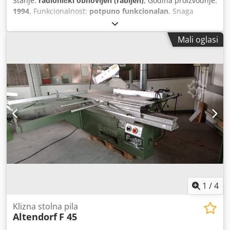
Stanje:
radionički obnovljen (rabljen)
, Godina proizvodnje:
1994
, Funkcionalnost:
potpuno funkcionalan
, Snaga
motora 50Hz 3~ 400V 5,5kW klizni stol 2800 mm bez
predrezača Dedpfx Aey Icbged Seck digitalni prikaz
Mali oglasi
podešavanja kuta digitalni prikaz broja okretaja hidrauličko
podizanje / spuštanje / zakretanje širina reza 1005 mm
paralelni graničnik ručno LAP laserski sustav miter
graničnik (mali) promjer lista pile 250 - 450 mm
1
/
4
Klizna stolna pila
Altendorf
F 45