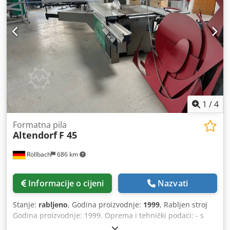
piljenog lista max 450 mm - Visina reza max. 150 mm -
Visina reza pri 45° max. cca 106 mm - Motor 5,5 kW s 4
brzine 3000/4000/5000/6000 o/min, ručno podesive - S
automatskom kočnicom i digitalnim prikazom broja
okretaja - 2-osni predrezač s elektromotornim
podešavanjem visine i bočne pozicije - RAPIDO sustav
predrezanja - DUPLEX dvostrani graničnik za kutove
Dostupnost: brzo Lokacija skladišta: 63934 Röllbach
1
/
4
Formatna pila
Altendorf
F 45
Röllbach
686 km
Informacije o cijeni
Nazvati
Stanje:
rabljeno
, Godina proizvodnje:
1999
, Rabljen stroj
Godina proizvodnje: 1999. Oprema i tehnički podaci: - s
elektromotornim podešavanjem visine i nagiba glavne pile,