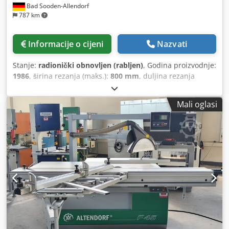
Bad Sooden-Allendorf
787 km
Informacije o cijeni
Nazvati
Stanje:
radionički obnovljen (rabljen)
, Godina proizvodnje:
1986
, širina rezanja (maks.):
800 mm
, duljina rezanja
(maks.):
2.800 mm
, širina reza na paralelnom vodilu:
800
mm
, glavni promjer pile:
450 mm
, Broj artikla 86-1-224,
Mali oglasi
godina proizvodnje 1986., priključna snaga 380 V 5,5 kW,
duljina kolica rubnika 2800 mm, širina rezanja 800 mm,
hidrauličko podešavanje visine i nagiba, jedinica za
rezanje, prekidač zvijezda-trokut, paralelogramski štitnik s
uskim i širokim poklopcem, kutni graničnik, graničnik za
rezanje pod kutom, paralelni graničnik, produžetak stola
800 x 400 mm Dedowrb U Tepfx Ad Seck