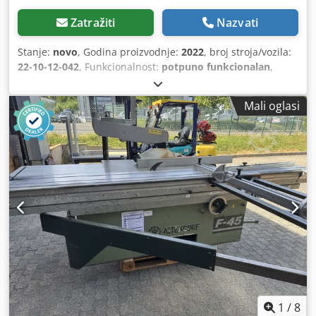
Zatražiti
Nazvati
Stanje:
novo
, Godina proizvodnje:
2022
, broj stroja/vozila:
22-10-12-042
, Funkcionalnost:
potpuno funkcionalan
,
snaga:
5,5 kW (7,48 KS)
, promjer lista pile:
450 mm
, vrsta
podešavanja visine:
električni
, tip pogona:
električni
,
Mali oglasi
visina stola:
910 mm
, Oprema:
dokumentacija / priručnik,
dozator, zaštita pile
, Altendorf F45 - Pro-Drive Godina
proizvodnje 2022. Oprema: Rapido predrezač s 2 osi
(uključujući nagib), sigurnosna oprema s LED
osvjetljenjem, produžetak stola 840 mm, dvostruka kolica
duljine 3000 mm, kutni graničnik 3200 mm PAK, paralelni
graničnik DIGIT x 1000 mm, DUPLEX 1350 mm, pojedinačni
graničnik sa nagibom Stroj nije pušten u rad zbog
promjene proizvodnog programa te je nov. Isti model
stroja je još uvijek u upotrebi. Stroj nikada nije korišten u
proizvodnji, već je samo skladišten. Stroj se prodaje u
sklopu zatvaranja naše stolarske radionice. Cijena prilikom
preuzimanja – dostava moguća na upit. Prodaja se vrši uz
isključenje odgovornosti za materijalne nedostatke.
1
/
8