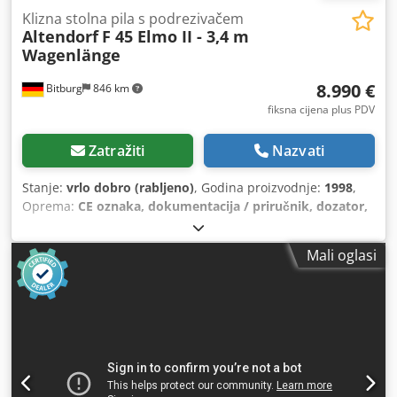
Klizna stolna pila s podrezivačem
Altendorf
F 45 Elmo II - 3,4 m
Wagenlänge
8.990 €
Bitburg
846 km
fiksna cijena plus PDV
Zatražiti
Nazvati
Stanje:
vrlo dobro (rabljeno)
, Godina proizvodnje:
1998
,
Oprema:
CE oznaka, dokumentacija / priručnik, dozator,
zaštita pile
, Duljina sanjki: 3400 mm Širina reza uz bočnu
vodilicu: 1350 mm Širina reza uz vodilicu za rezanje
Mali oglasi
dužine: 3200 mm Dubina reza: 145 mm Predrezač: da S
elektromotornim podešavanjem visine i strane Sustav
predrezivanja Rapido za kontinuirano podešavanje širine
reza Raspon podešavanja 2,8 - 3,8 mm, uključujući oštricu
predrezača Podešavanje visine oštrice: električno
Podešavanje nagiba oštrice: električno Dedpfx Aezq Srked
Sjck Podešavanje bočne vodilice: ručno Podešavanje
vodilice za rezanje dužine: ručno Prikaz kuta oštrice: