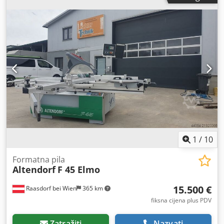
i maksimalni promjer glavnog lista pile od 500 mm. Ako
tražite visokokvalitetne mogućnosti rezanja, razmislite o
panelnoj pili Altendorf F 45 koju imamo na prodaju.
Kontaktirajte nas za više informacija. • Snaga glavnog
motora pile: 5,5 kW • Promjer glavnog lista pile: maks. 500
mm Dcjdpfx Adezc I Sfs Sok • Snaga motora za rezanje:
0,75 kW • duljina rezanja 3000 mm
1
/
10
Formatna pila
Altendorf
F 45 Elmo
15.500 €
Raasdorf bei Wien
365 km
fiksna cijena plus PDV
Zatražiti
Nazvati