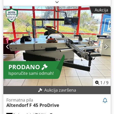
(7,48 KS)
, širina rezanja (maks.):
1.000 mm
, promjer lista
pile:
550 mm
, podešavanje nagiba lista pile:
45 °
, Oprema:
Aukcija
CE oznaka, dokumentacija / priručnik, zaštita pile
,
Upravljanje putem zaslona; paralelni graničnik; mogućnost
pohrane 20 programa; dvostruka klizna kolica duljine 3000
mm; širina reza 1000 mm; visina reza 200 mm; produžetak
stola 840 mm; moguće tri brzine vrtnje: 3, 4, 5 okr/min.
Dsdpfx Aey Nyuasd Sjck
PRODANO
Isporučite sami odmah!
1
/
9
Aukcija završena
Formatna pila
Altendorf
F 45 ProDrive