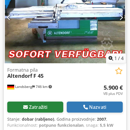
Dvostruka kolica s 3200 mm - Kutna kutna ograda 3200 mm
Digit L - CNC paralelni graničnik 1300 mm - Duplex mitra
1350 mm ručno - Držač šablona - On-off prekidač na
dvostrukim kolicima - Prednji potporni valjak
1
/
4
Formatna pila
Altendorf
F 45
5.900 €
Landsberg
746 km
VB plus PDV
Zatražiti
Nazvati
Stanje:
dobar (rabljeno)
, Godina proizvodnje:
2007
,
Funkcionalnost:
potpuno funkcionalan
, snaga:
5,5 kW