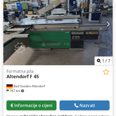
promjer pile: 400 mm Maksimalna visina reza: 130 mm
Paralelni zaštitni uređaj Graničnik za kutno rezanje
1
/
7
Formatna pila
Altendorf
F 45
Bad Sooden-Allendorf
787 km
Informacije o cijeni
Nazvati