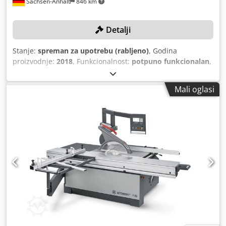
Sachsen-Anhalt
846 km
Detalji
Stanje:
spreman za upotrebu (rabljeno)
, Godina
proizvodnje:
2018
, Funkcionalnost:
potpuno funkcionalan
,
snaga:
7,5 kW (10,20 KS)
, promjer lista pile:
450 mm
,
podešavanje nagiba lista pile:
46 °
, maksimalna brzina
Mali oglasi
okretanja:
5.000 okr/min
, širina reza na paralelnom vodilu:
1.300 mm
, TEHNIČKI DETALJI Maks. promjer lista pile: 450
mm Širina rezanja na CNC paralelnoj ogradi: 1.300 mm
Maks. broj okretaja: 5.000 o/min Bezstupanjsko
podešavanje Duljina dvostrukog kliznog stola: 3.000 mm
Duljina kutnog uzdužnog graničnika: 3.200 mm Digitalno
podesivo Produžetak radne plohe: 840 mm Područje
pneumatskog brzog stezača: 0-90 mm 2 brza stezača
DETALJI STROJA Snaga: 7,5 kW OPREMA CE označavanje
Zaštita lista pile Dedpfx Adoy H Erro Ssck Dvostruki klizni
stol s TIP-SERVO-DRIVE Stol s jastukom zraka Raspršivač s
daljinskim upravljanjem Prednji potporni valjak 2
pneumatska brza stezača Kutni uzdužni graničnik Digit L