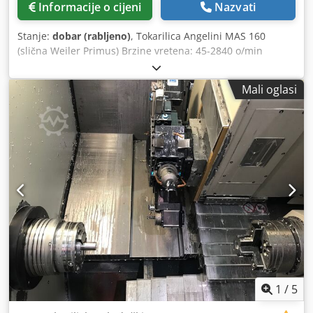
Informacije o cijeni
Nazvati
Stanje:
dobar (rabljeno)
, Tokarilica Angelini MAS 160
(slična Weiler Primus) Brzine vretena: 45-2840 o/min
Trostanično stezno tijelo: 140 mm Prolaz vretena: cca 35
mm Konjić MK3 Razmak između vrhova: 500 mm Visina
Mali oglasi
vrha: cca 140 mm Uređaj za hlađenje 2 držača alata i razni
pribor (plava kutija) Stroj je ispitan i radi besprijekorno.
Crjdpfxjy Ryrho Adtjf
1
/
5