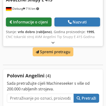
Dieburg
716 km
Informacije o cijeni
Nazvati
Stanje:
vrlo dobro (rabljeno)
, Godina proizvodnje:
1995
,
CNC tokarski stroj AVM Angelini Tip Snupy E 415 Godina
izgradnje 1995 CNC upravljanje Fanuc 21 i-T Promjer
ljuljačke 415 mm Cedpevt U H Hofx Adtjrf Duljina tokarenja
Spremi pretragu
600 mm Brzine do 4500 okretaja u minuti Snaga vretena 15
kw Revolver 11x Uređaj za sakupljanje ejektora Alati
Motorizirana automatska konja Alati Težina 4 tone
Polovni Angelini
(4)
Sada pretražujte cijeli Machineseeker s više od
200.000 rabljenih strojeva.
Pretraži