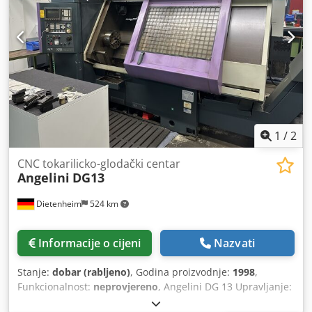
1
/
2
CNC tokarilicko-glodački centar
Angelini
DG13
Dietenheim
524 km
Informacije o cijeni
Nazvati
Stanje:
dobar (rabljeno)
, Godina proizvodnje:
1998
,
Funkcionalnost:
neprovjereno
, Angelini DG 13 Upravljanje:
Fanuc OT/C Godina proizvodnje: 1998. Brzina vrtnje: 3.000