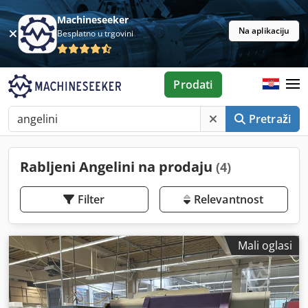
Machineseeker
Na aplikaciju
Besplatno u trgovini
Prodati
Pretraži
Rabljeni Angelini na prodaju
(4)
Filter
Relevantnost
Mali oglasi