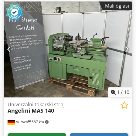
o/min Sustav za odvođenje strugotine Revolver za alate: 12
Mali oglasi
pozicija i pogonski alati VDI40 Dokumentacija i izvoz
mogući uz nadoplatu. Crsdpfx Adozhikretef Moguća je
inspekcija stroja pod naponom. Rado ćemo vam poslati
dodatne informacije ili dogovoriti inspekciju na licu mjesta.
1
/
10
Univerzalni tokarski stroj
Angelini
MAS 140
Aurach
587 km