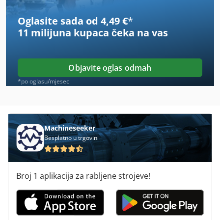
Oglasite sada od 4,49 €
*
Angel Antoni
11 milijuna kupaca
čeka na vas
Avermann
Avia Vmc 650
Objavite oglas odmah
Avk
*po oglasu/mjesec
Avm Mas 165 S
Avola
Machineseeker
Besplatno u trgovini
Awea Af-1460
Benzinger
Broj 1 aplikacija za rabljene strojeve!
Ilmetech
Kellenberger