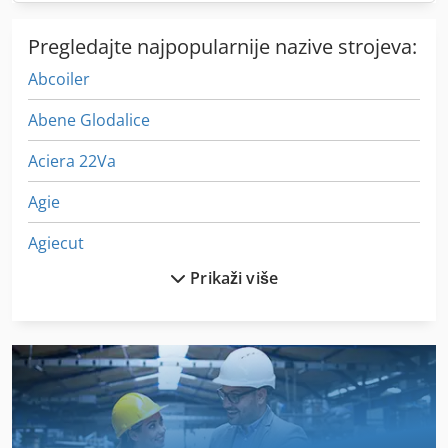
Pregledajte najpopularnije nazive strojeva:
Abcoiler
Abene Glodalice
Aciera 22Va
Agie
Agiecut
Prikaži više
Agietron
Alberti
Alzmetall
Alzstar
Anayak