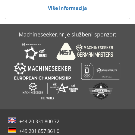
Mandelli
Više informacija
Manzoni
Nardini
Machineseeker.hr je službeni sponzor:
Ozaki
Variamp
+44 20 331 800 72
+49 201 857 861 0