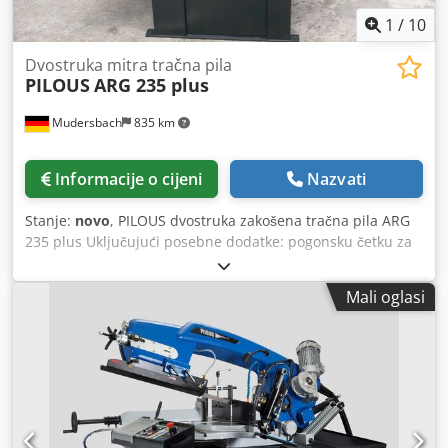
1
/
10
Dvostruka mitra tračna pila
PILOUS
ARG 235 plus
Mudersbach
835 km
Informacije o cijeni
Nazvati
Stanje:
novo
, PILOUS dvostruka zakošena tračna pila ARG
235 plus Uključujući posebne dodatke: pogonsku četku za
strugotine, indikator napetosti remena područje rezanja:
Okrugli:90°-45°+45°+60° u mm.235-165-185-115
Mali oglasi
Kvadrat:90°-45°+45°+60° u mm.230-145-160-80
Pravokutnik:90°-45°+45°+60° u mm.280x180-185x80-
185x100-115x80 Glavni motor 400V, 50Hz, 1.4kW Motor
pumpe 400 V, 50 Hz, 0,05 kW Brzina lista pile 40/80 m/min.
Dužina trake za pilu 2710 x 27 x 0,9 mm Radna visina od
škripca 900 mm Spremnik rashladne tekućine cca 15 l
Dimenzije stroja (min.) 1640 x 750 x 1400 mm Dimenzije