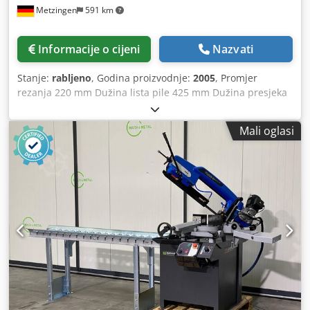
Metzingen
591 km
Informacije o cijeni
Nazvati
Stanje:
rabljeno
, Godina proizvodnje:
2005
, Promjer
rezanja 220 mm Dužina lista pile 425 mm Dužina presjeka
max Ukupna potrebna snaga 0,95 kW Težina stroja cca 219
kg Potreban prostor cca KLAEGER automatska pila za metal
Mali oglasi
tip PLUS 220, proizvedena 2005. godine Površina rezanja
cca 300 mm s graničnikom duljine složenog materijala od
2500 mm i Valjkasti transporteri sprijeda i straga Dužina
lista pile 425 mm, hidr. posmak 16-32 m/min, Stega
podesiva na kut Cjdet Hxayjpfx Apvsrf Uređaj za rashladno
sredstvo, viši