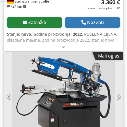
3.360 €
Steinau an der Straße
724 km
fiksna cijena plus PDV
Zatražiti
Nazvati
Stanje:
novo
, Godina proizvodnje:
2022
, POSEBNA CIJENA,
skladišna mašina, godina proizvodnje 2022, stanje: novo
Kataloška cijena: 4.200 € SKLADIŠNA MAŠINA -- ARG 235
plus je ručna tračna pila za metal s visokom preciznošću
Mali oglasi
rezanja. Ova mašina omogućuje beskonačno podešavanje
kuta rezanja od -45° do +30° (rotacijski hod ulijevo 45°,
udesno 60°). Tehnički podaci: ● Područje rezanja: - 90°
okruglo: 235 mm / kvadratno: 230 mm / pravokutno: 280 x
180 mm - 45° desno okruglo: 165 mm / kvadratno: 145 mm
/ pravokutno: 185 x 180 mm - 30° desno okruglo: 115 mm /
kvadratno: 80 mm / pravokutno: 115 x 80 mm - 45° lijevo
okruglo: 185 mm / kvadratno: 160 mm / pravokutno: 185 x
100 mm Crodpemftv Rjfx Apvjf ● Snaga pogona lista pile:
0,9/1,4 kW / 400 V / 50 Hz ● Brzina tračne pile: 40 i 80
m/min ● Dimenzije tračne pile: 2710 x 27 x 0,9 mm
Osnovna oprema: ● Snažan pogon tračne pile ●