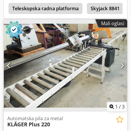
5
Teleskopska radna platforma
Skyjack 8841
Mali oglasi
1
/
3
Automatska pila za metal
KLÄGER
Plus 220