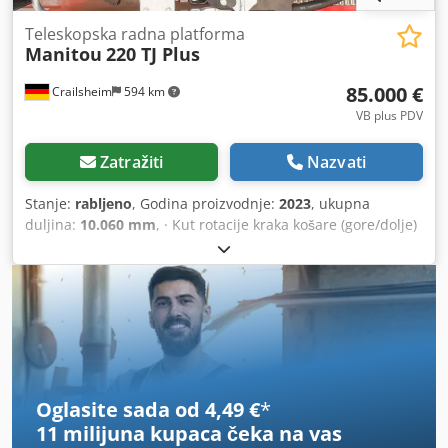
Teleskopska radna platforma
Manitou
220 TJ Plus
85.000 €
Crailsheim
594 km
VB plus PDV
Zatražiti
Nazvati
Stanje:
rabljeno
, Godina proizvodnje:
2023
, ukupna
duljina:
10.060 mm
, · Kut rotacije kraka košare (gore/dolje)
+70°/-63° · Rotacija nadgrađa 360 ° · Rotacija radne košare
(desno/lijevo) 90°/90° · Unutarnji radijus okretanja 2 m ·
vanjski radijus okretanja 4,40 m · Brzina vožnje – način
prijevoza: 4,90 km/h · Brzina kretanja - način rada: 1 km/h ·
Sposobnost penjanja: 40% · Dopušteni nagib u načinu
rada: 4 ° · Gume od vulkanizirane čvrste gume · Pogonski
kotači (prednji/stražnji): 2/2 · Upravljači (prednji/stražnji):
2/2 · Kočni kotači/kotači: 2/2 · Proizvođač / Model motora:
Oglasite sada od 4,49 €
*
Yanmar - 3TNV88C-DMU · Standard motora: Stage V ·
11 milijuna kupaca
čeka na vas
Nazivna snaga / snaga motora s unutarnjim izgaranjem: