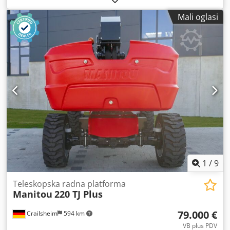
(desno/lijevo) 90°/90° · Unutarnji radijus okretanja 2 m ·
Mali oglasi
vanjski radijus okretanja 4,40 m · Brzina vožnje – način
prijevoza: 4,90 km/h · Brzina kretanja - način rada: 1 km/h ·
Sposobnost penjanja: 40% · Dopušteni nagib u načinu
rada: 4 ° · Gume od vulkanizirane čvrste gume · Pogonski
kotači (prednji/stražnji): 2/2 · Upravljači (prednji/stražnji):
2/2 · Kočni kotači/kotači: 2/2 Crsdozrp I Sopfx Apvjf ·
Proizvođač / Model motora: Yanmar - 3TNV88C-DMU ·
Standard motora: Stage V · Nazivna snaga / snaga motora s
unutarnjim izgaranjem: 36,20 KS / 27,50 kW · Tlak na tlo:
18,20 dan/cm2 · Hidraulički tlak: 400 bara · Kapacitet
hidrauličkog spremnika: 94 l · Kapacitet spremnika goriva:
72L · Ambijentalna buka (LwA): < 106 dB
1
/
9
Teleskopska radna platforma
Manitou
220 TJ Plus
79.000 €
Crailsheim
594 km
VB plus PDV