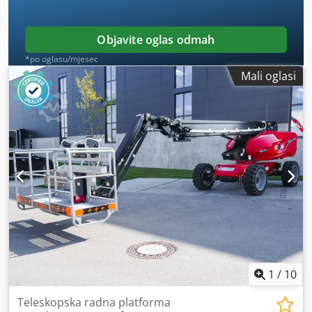
36,20 KS / 27,50 kW · Tlak na tlo: 18,20 dan/cm2 ·
Hidraulički tlak: 400 bara · Kapacitet hidrauličkog
spremnika: 94 l Cjdpfx Aszrp Ifjpvjrf · Kapacitet spremnika
Objavite oglas odmah
goriva: 72L · Ambijentalna buka (LwA): < 106 dB
*po oglasu/mjesec
Mali oglasi
1
/
10
Teleskopska radna platforma