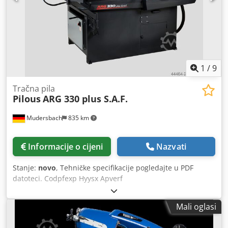
stroja (maks.) 1930 x 1610 x 2000 mm Csdpfx Apjilqh Eovorf
Težina stroja 295 kg
1
/
9
Tračna pila
Pilous
ARG 330 plus S.A.F.
Mudersbach
835 km
Informacije o cijeni
Nazvati
Stanje:
novo
, Tehničke specifikacije pogledajte u PDF
datoteci. Codpfexp Hyysx Apverf
Mali oglasi