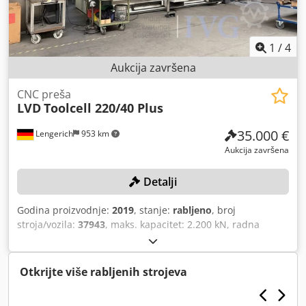
hidrauličkog spremnika: 94 l · Kapacitet spremnika goriva:
72L · Ambijentalna buka (LwA): < 106 dB
1
/
4
Aukcija završena
CNC preša
LVD
Toolcell 220/40 Plus
35.000 €
Lengerich
953 km
Aukcija završena
Detalji
Godina proizvodnje:
2019
, stanje:
rabljeno
, broj
stroja/vozila:
37943
, maks. kapacitet: 2.200 kN, radna
širina: cca 400 cm, automatski pomični graničnici,
automatski sustav za izmjenu alata, 1 pokretni stol s
priborom. Credjzqzakjpfx Apvef
Otkrijte više rabljenih strojeva