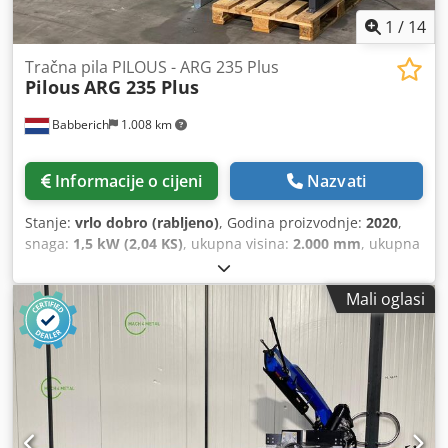
1
/
14
Tračna pila PILOUS - ARG 235 Plus
Pilous
ARG 235 Plus
Babberich
1.008 km
Informacije o cijeni
Nazvati
Stanje:
vrlo dobro (rabljeno)
, Godina proizvodnje:
2020
,
snaga:
1,5 kW (2,04 KS)
, ukupna visina:
2.000 mm
, ukupna
duljina:
1.930 mm
, ukupna širina:
1.610 mm
, Tračna pila
PILOUS - ARG 235 Plus Tračna pila s nagibom ulijevo i
Mali oglasi
udesno Ø 235 MACH-ID 6222 Csdpfszc Imiex Apvorf
Proizvođač: PILOUS Tip: ARG 235 Plus Godina proizvodnje:
2020 Opcijski valjkasti transporter D-300 x 2000 mm = 550
EUR (6 valjaka / 60 mm promjer / 300 kg nosivost po metru)
Opcijski valjkasti transporter D-300 x 3000 mm = 650 EUR
(10 valjaka / 60 mm promjer / 300 kg nosivost po metru)
Kapacitet 90°: 235 mm Kapacitet rezanja ravno 90°: 280 x