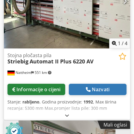
1
/
4
Stojna pločasta pila
Striebig
Automat II Plus 6220 AV
Nattheim
551 km
Informacije o cijeni
Nazvati
Stanje:
rabljeno
, Godina proizvodnje:
1992
, Max širina
rezanja: 5300 mm Max.promjer lista pile: 300 mm
Max.provrt lista pile: 30 mm Donji oslonac: zakretanje
glave pile: automatsko izvlačenje: vanjsko. izvlačenje
Mali oglasi
Težina cca: 1500 kg Snaga motora: 5,5 kW Cjdjvvkq Tepfx
Apvsrf Mjesto skladištenja: Nattheim