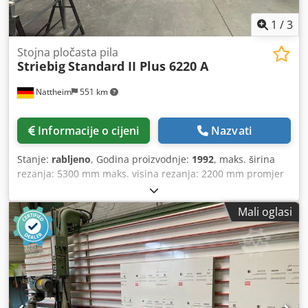
1
/
3
Stojna pločasta pila
Striebig
Standard II Plus 6220 A
Nattheim
551 km
Informacije o cijeni
Nazvati
Stanje:
rabljeno
, Godina proizvodnje:
1992
, maks. širina
rezanja: 5300 mm maks. visina rezanja: 2200 mm promjer
lista pile: 300 mm maks. debljina obrade: 80 mm prorez
lista pile: 30 mm donja podloga: fiksni valjci oslonac
Mali oglasi
materijala: plastične letvice, pomične mjerni sustav: skala
Cedpey H E Utefx Apvjrf nagib glave pile: ručno ubacivanje
pile: ručno montaža: samostojeća ekstrakcija: vanjska
ekstrakcija blokada pilarske grede: ručno težina cca.: 1500
kg dimenzije: 6300 x 1300 x 2900 mm snaga motora: 5,5 kW
Lokacija skladišta: Nattheim