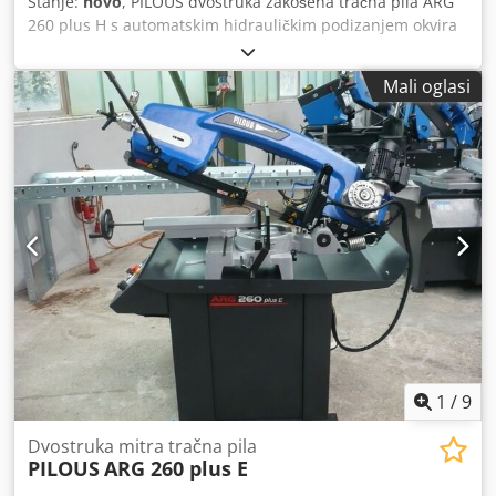
Stanje:
novo
, PILOUS dvostruka zakošena tračna pila ARG
260 plus H s automatskim hidrauličkim podizanjem okvira
pile Uključuje posebne dodatke: četku za strugotinu,
indikator napetosti trake Valjkasti transporter D 300 / 3m
Mali oglasi
uključujući ručni mjerni sustav Valjkasti transporter D 300 /
3m područje rezanja: Okrugli:90°-45°+45°+60° u mm:260-
175-200-125 Kvadrat:90°-45°+45°+60° u mm.255-145-185-
120 Pravokutnik:90°-45°+45°+60° u mm.300x200-190x100-
185x200-125x120 Glavni motor 400V, 50Hz, 1.4kW Motor
pumpe 400 V, 50 Hz, 0,05 kW Motor hidrauličke jedinice
400 V, 50 Hz, 0,18 kW Brzina lista pile 35/70 m/min. Dužina
trake za pilu 2880 x 27 x 0,9 mm Radna visina od škripca
910 mm Ulje u hidrauličnom sustavu cca 6 l (ISO 6743/4-
HM, DIN 51 524 dio 2-HLP) Spremnik rashladne tekućine
cca 15 l Dimenzije stroja (min.) 950 x 1650 x 1450 mm
Dimenzije stroja (maks.) 1550 x 1850 x 2050 mm
Crodpfxsilqbus Apvsf Težina stroja 490 kg
1
/
9
Dvostruka mitra tračna pila
PILOUS
ARG 260 plus E