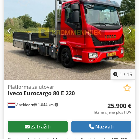
1
/
15
Platforma za utovar
Iveco
Eurocargo 80 E 220
25.900 €
Apeldoorn
1.044 km
fiksna cijena plus PDV
Zatražiti
Nazvati