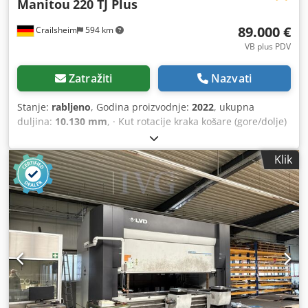
Manitou
220 TJ Plus
89.000 €
Crailsheim
594 km
VB plus PDV
Zatražiti
Nazvati
Stanje:
rabljeno
, Godina proizvodnje:
2022
, ukupna
duljina:
10.130 mm
, · Kut rotacije kraka košare (gore/dolje)
+70°/-63° · Rotacija nadgrađa 360 ° · Rotacija radne košare
(desno/lijevo) 90°/90° · Unutarnji radijus okretanja 2 m ·
Klik
vanjski radijus okretanja 4,40 m · Brzina vožnje – način
prijevoza: 4,90 km/h · Brzina kretanja - način rada: 1 km/h ·
Sposobnost penjanja: 40% · Dopušteni nagib u načinu
rada: 4 ° · Gume od vulkanizirane čvrste gume · Pogonski
kotači (prednji/stražnji): 2/2 · Upravljači (prednji/stražnji):
2/2 Crjdpfszrp H Uex Apvef · Kočni kotači/kotači: 2/2 ·
Proizvođač / Model motora: Yanmar - 3TNV88C-DMU ·
Standard motora: Stage V · Nazivna snaga / snaga motora s
unutarnjim izgaranjem: 36,20 KS / 27,50 kW · Tlak na tlo:
18,20 dan/cm2 · Hidraulički tlak: 400 bara · Kapacitet