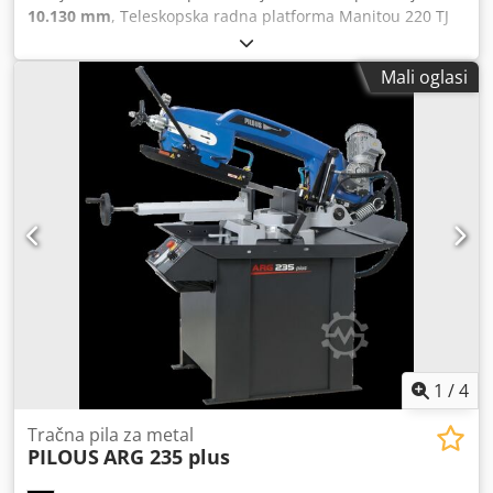
10.130 mm
, Teleskopska radna platforma Manitou 220 TJ
Plus Pogon: dizel Godina proizvodnje: 2025 Radna visina
(mm): 21.740 Credpfoy Abgqox Apvsf
Mali oglasi
1
/
4
Tračna pila za metal
PILOUS
ARG 235 plus