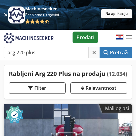
Machineseeker
Na aplikaciju
Besplatno u trgovini
Prodati
Pretraži
Rabljeni Arg 220 Plus na prodaju
(12.034)
Filter
Relevantnost
Mali oglasi