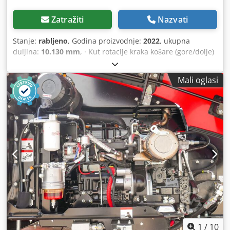
Zatražiti
Nazvati
Stanje:
rabljeno
, Godina proizvodnje:
2022
, ukupna
duljina:
10.130 mm
, · Kut rotacije kraka košare (gore/dolje)
+70°/-63° · Rotacija nadgrađa 360 ° · Rotacija radne košare
(desno/lijevo) 90°/90° · Unutarnji radijus okretanja 2 m ·
Mali oglasi
vanjski radijus okretanja 4,40 m · Brzina vožnje – način
prijevoza: 4,90 km/h · Brzina kretanja - način rada: 1 km/h ·
Sposobnost penjanja: 40% · Dopušteni nagib u načinu
rada: 4 ° · Gume od vulkanizirane čvrste gume · Pogonski
kotači (prednji/stražnji): 2/2 · Upravljači (prednji/stražnji):
2/2 · Kočni kotači/kotači: 2/2 · Proizvođač / Model motora:
Yanmar - 3TNV88C-DMU · Standard motora: Stage V ·
Nazivna snaga / snaga motora s unutarnjim izgaranjem:
36,20 KS / 27,50 kW · Tlak na tlo: 18,20 dan/cm2 Csdpozrp
Irsfx Apvjrf · Hidraulički tlak: 400 bara · Kapacitet
hidrauličkog spremnika: 94 l · Kapacitet spremnika goriva:
72L · Ambijentalna buka (LwA): < 106 dB
1
/
10