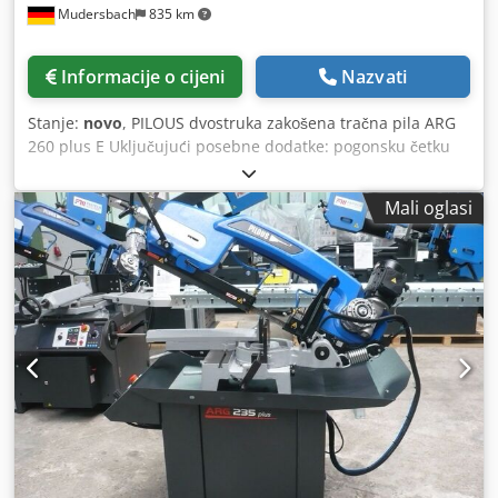
Mudersbach
835 km
Informacije o cijeni
Nazvati
Stanje:
novo
, PILOUS dvostruka zakošena tračna pila ARG
260 plus E Uključujući posebne dodatke: pogonsku četku
za strugotine, indikator napetosti remena područje
rezanja: Okrugli:90°-45°+45°+60° u mm.260-180-200-125
Mali oglasi
Kvadrat:90°-45°+45°+60° u mm. 240-160-185-105
Pravokutnik:90°-45°+45°+60° u mm.300x185-190x105-
185x295-125x105 Glavni motor 400V, 50Hz, 1.4kW Motor
pumpe 400 V, 50 Hz, 0,05 kW Brzina lista pile 35/70 m/min.
Dužina trake za pilu 2880 x 27 x 0,9 mm Radna visina od
škripca 900 mm Spremnik rashladne tekućine cca 15 l
Dimenzije stroja (min.) 1690 x 750 x 1430 mm Dimenzije
stroja (maks.) 1980 x 1510 x 2040 mm Cedpfoilqd Njx
Apvorf Težina stroja 310 kg