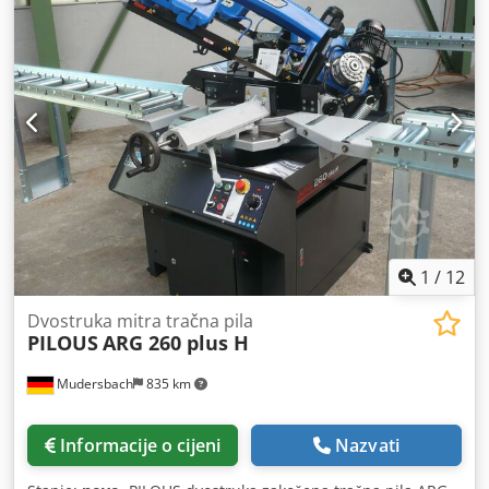
-45°220mm,+45°240mm,+60°155mm Kvadratni: 90°290mm,
-45°195mm,+45°225mm,+60°150mm Pravokutnik:
90°375x190mm, -45°240x100mm, +45°240x160mm,
+60°150x150mm Glavni motor: 400V 50Hz 2.2KW Motor
pumpe: 400V 50Hz 0,05KW Motor hidrauličke jedinice: 400
V, 50 Hz, 0,18 kW Brzina lista pile: 15-90 m/min. bez koraka
Crsdeh S Ikkjpfx Apvsf Dužina trake za pilu: 3150 x 27 x 0,9
mm Radna visina od škripca: 910 mm Spremnik rashladne
tekućine: cca 15 l Dimenzije stroja (min.) 950 x 1750 x 1600
mm Dimenzije stroja (maks.) 1700 x 2000 x 2150 mm Težina
stroja: 645 kg
1
/
12
Dvostruka mitra tračna pila
PILOUS
ARG 260 plus H
Mudersbach
835 km
Informacije o cijeni
Nazvati