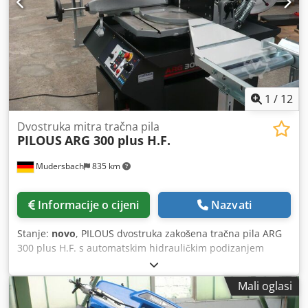
1
/
12
Dvostruka mitra tračna pila
PILOUS
ARG 300 plus H.F.
Mudersbach
835 km
Informacije o cijeni
Nazvati
Stanje:
novo
, PILOUS dvostruka zakošena tračna pila ARG
300 plus H.F. s automatskim hidrauličkim podizanjem
okvira pile Uključujući posebne dodatke: pogonsku četku
za strugotine, indikator napetosti remena Valjkasti
Mali oglasi
transporter D 400 / 3m uključujući digitalni mjerni sustav
Valjkasti transporter D 400 / 3m Okrugli: 90°300mm,