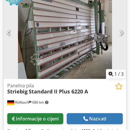
1
/
3
Panelna pila
Striebig
Standard II Plus 6220 A
Röllbach
686 km
Informacije o cijeni
Nazvati