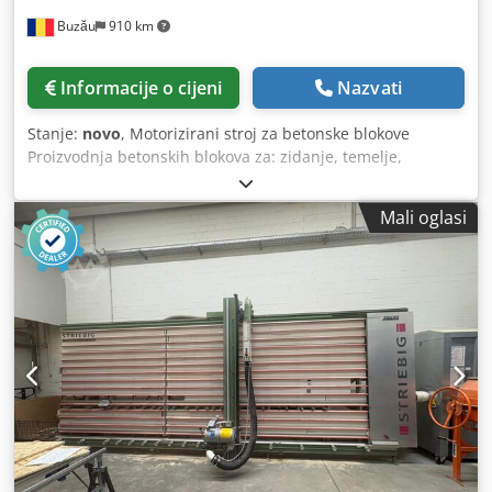
Buzău
910 km
Informacije o cijeni
Nazvati
Stanje:
novo
, Motorizirani stroj za betonske blokove
Proizvodnja betonskih blokova za: zidanje, temelje,
stupove, podove i dimnjake. Snažno hidraulično prešanje
Sjedalo za operatera Betonski rezervoar - 500 litara
Mali oglasi
Automatsko podizanje kontra kalupa Crodpfxehx N Nmj
Apvof Maksimalne dimenzije kalupa 1200x400mm
Maksimalna visina betonskog proizvoda: 200 mm Trajanje
ciklusa: 45 sekundi Instalirana snaga: 5,5kW Napon
napajanja: 380V Ukupne dimenzije: 2,2 x 2,0 x 1,85m Masa
(uključujući kalup): 2000 kg Frekvencija vrtnje motora
vibracija: 3000rpm Potrošnja betona: 4 kubna metra/sat