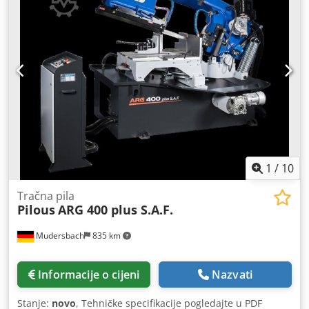
1
/
10
Tračna pila
Pilous
ARG 400 plus S.A.F.
Mudersbach
835 km
Informacije o cijeni
Nazvati
Stanje:
novo
, Tehničke specifikacije pogledajte u PDF