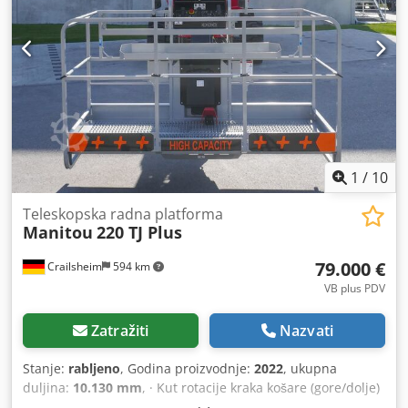
1
/
10
Teleskopska radna platforma
Manitou
220 TJ Plus
79.000 €
Crailsheim
594 km
VB plus PDV
Zatražiti
Nazvati
Stanje:
rabljeno
, Godina proizvodnje:
2022
, ukupna
duljina:
10.130 mm
, · Kut rotacije kraka košare (gore/dolje)
+70°/-63° · Rotacija nadgrađa 360 ° · Rotacija radne košare