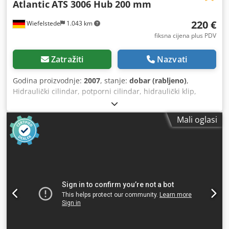
Atlantic
ATS 3006 Hub 200 mm
220 €
Wiefelstede
1.043 km
fiksna cijena plus PDV
Zatražiti
Nazvati
Godina proizvodnje:
2007
, stanje:
dobar (rabljeno)
,
Hidraulički cilindar, potporni cilindar, hidraulički klip,
tlačni klip, hidraulički amortizer, cilindar za povećanje
tlaka, hidraulički cilindar za škaru za lim -Hidraulički
Mali oglasi
cilindar: iz škare za lim Atlantic ATS 3006 Dkjdpfsyghb Ijx
Aaior -Klipnjača: Ø 40 mm -Hod: 200 mm -Postolje: Ø50
mm -Razmak rupa: u uvučenom položaju 725 mm -
Dimenzije: 850/130/187 mm -Težina: 32,7 kg