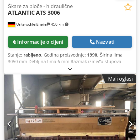
Škare za ploče - hidraulične
ATLANTIC
ATS 3006
Unterschleißheim
450 km
Informacije o cijeni
Nazvati
Stanje:
rabljeno
, Godina proizvodnje:
1990
, Širina lima
3050 mm Debljina lima 6 mm Razmak između stupova
3460 mm Visina stola 800 mm Tlak 220 bar Podešavanje
kuta rezanja 0,5x3 ° Prihvatnici 18 Dodpfx Aasynbc Usijkr
Mali oglasi
Stražnji graničnik - podesiv 750 mm Prednji graničnik -
podesiv 1000 mm Glavni motor 7,5 kW Kapacitet ulja 300 l
Ukupna potrebna snaga 7,5 kW Težina stroja cca 4,5 t
Prostorna potreba cca 3,7x2,0x1,8 m Ručna regulacija kuta
rezanja Ručna regulacija razmaka rezanja Kutni graničnik