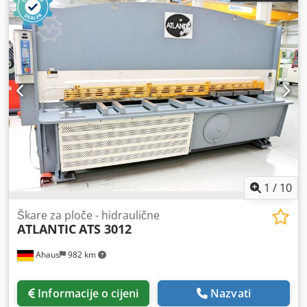
1
/
10
Škare za ploče - hidraulične
ATLANTIC
ATS 3012
Ahaus
982 km
Informacije o cijeni
Nazvati