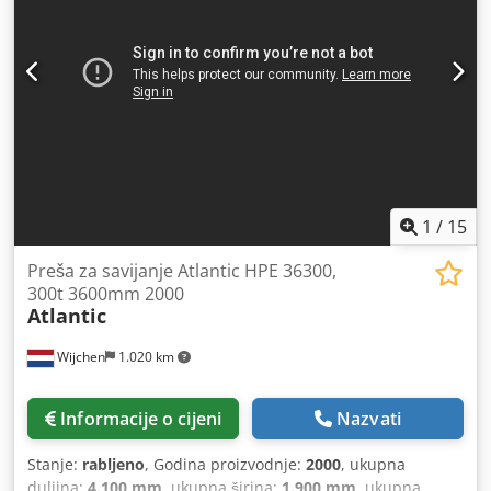
1
/
15
Preša za savijanje Atlantic HPE 36300,
300t 3600mm 2000
Atlantic
Wijchen
1.020 km
Informacije o cijeni
Nazvati
Stanje:
rabljeno
, Godina proizvodnje:
2000
, ukupna
duljina:
4.100 mm
, ukupna širina:
1.900 mm
, ukupna