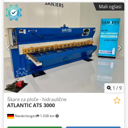
40: 0,5 - 6 mm - Kut rezanja podesiv motorizirano: 0,5 - 3° -
Mali oglasi
Ručno podešavanje razmaka za rezanje - Broj hidrauličnih
pritisnih uređaja: 18 kom - Motorni stražnji graničnik s
pozicionirajućom kontrolom SP8: 10 - 750 mm - Broj
hodova ovisno o kutu i dužini rezanja: 9 - 17/min -
Hidraulični pogon: 400 V / 7,5 kW - Visina stola: 770 mm -
Potreban prostor uključujući stražnji graničnik, bez
prednje oslonca: cca Š 3750 x V 1600 x D 2450 mm - Težina:
cca 4500 kg - U opremi: E-nožni prekidač, osvjetljenje linije
rezanja, kutni graničnik, 2 nosača, zaštita zadnjeg prostora
sa bočnim rešetkama i svjetlosnom barijerom Djdjx I I
Uxjpfx Aaiokr
1
/
9
Škare za ploče - hidraulične
ATLANTIC
ATS 3000
Niederlangen
1.038 km