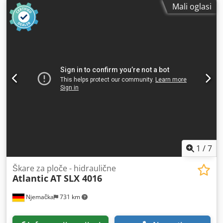
Mali oglasi
Podešavanje razmaka rezanja Podešavanje kuta rezanja
Nožni prekidač Tehnički podaci / tehnički detalji: Duljina
rezanja / maks. duljina rezanja 3050 mm Kapacitet rezanja
13 mm Zadnji graničnik / graničnik 1000 mm Pogonski
kapacitet motora 22 kW Težina stroja cca. / težina 8000 kg
Tehnički podaci, pribor i opis stroja nisu obvezujući -
Tehnički podaci, pribor i opis stroja nisu obvezujući.
Djdpfsv Tk Efjx Aaiokr
1
/
7
Škare za ploče - hidraulične
Atlantic
AT SLX 4016
Njemačka
731 km