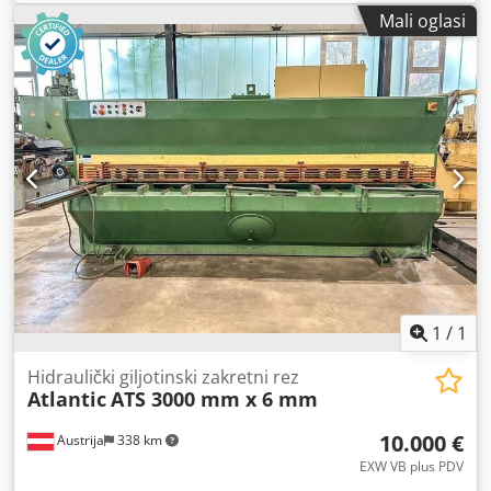
dokumentacije: Tehnički podaci, korisnički priručnik - CE
Mali oglasi
certifikat: Ne - Upravljanje: Konvencionalno - Pogon:
Hidraulički - Snaga [kW]: 7,5 - Maks. debljina lima [mm]: 6 -
Maks. radna širina [mm]: 3050 - Tip graničnika: Električni -
Dubina graničnika [mm]: 750 - Uređaj za podršku lima:
Nema - Zaštita za prste: Fiksna - Podešavanje kuta:
Motorizirano - Podešavanje razmaka rezanja: Ručno - Tip
stola: Standardni stol Dedjymbhzjpfx Aaijkr - Transportne
dimenzije: 3700mm x 1600mm x 1700mm (d x š x v) -
Transportna težina [kg]: 4500kg - Br. transportnih paketa: 1
Financijske informacije PDV: Prikazana cijena bez PDV-a
PDV/Oporezivanje razlike: PDV je odbitljiv za poduzetnike
Isporuka i zamjena moguće u bilo kojem trenutku za sve iz
industrijskog sektora. Lukas van Rossum
1
/
1
Hidraulički giljotinski zakretni rez
Atlantic
ATS 3000 mm x 6 mm
10.000 €
Austrija
338 km
EXW VB plus PDV