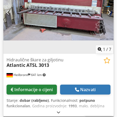
upotrebu - s elektro-hidrauličnim podešavanjem kuta
rezanja - s ručnim podešavanjem reznog razmaka, sa
stražnje strane - električno-motorni stražnji graničnik 10-
750 mm - s analognim prikazom pozicije + ručni kotačić za
precizno podešavanje - 1x robusni bočni graničnik - 1x
slobodno pomični nožni prekidač - prednja zaštita za prste
/ sprječavanje prodiranja - 2x tipka za hitno zaustavljanje
naprijed - upute za uporabu (PDF)
1
/
7
Hidraulične škare za giljotinu
Atlantic
ATSL 3013
Heilbronn
641 km
Informacije o cijeni
Nazvati
Stanje:
dobar (rabljeno)
, Funkcionalnost:
potpuno
funkcionalan
, Godina proizvodnje:
1993
, maks. debljina
čeličnog lima:
13 mm
, stražnji graničnik:
1.000 mm
,
duljina rezanja (maks.):
3.050 mm
, motorizirani backstop