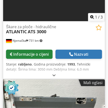
1
/
3
Škare za ploče - hidraulične
ATLANTIC
ATS 3000
Njemačka
731 km
Informacije o cijeni
Nazvati
Stanje:
rabljeno
, Godina proizvodnje:
1993
, Tehnički
detalji: Širina lima: 3050 mm Debljina lima: 6,0 mm
Razmak između stupova: 3460 mm Broj hodova min./maks.:
9 / 17 hodova/min Stražnji graničnik: 750 mm (motoriziran)
Mali oglasi
Kut rezanja: 0,5° - 3,0° Podešavanje razmaka rezanja:
ručno Dedpfxju Rni Hs Aaiekr Pritisni držači: 18 komada
(hidraulični) Veličina stola: 380 x 3100 mm Ukupna
priključna snaga: 7,5 kW Težina stroja cca: 4,56 t Dimenzije
stroja: D: 3,64 x Š: 2,55 x V: 1,58 m Oprema: -sa bočnim