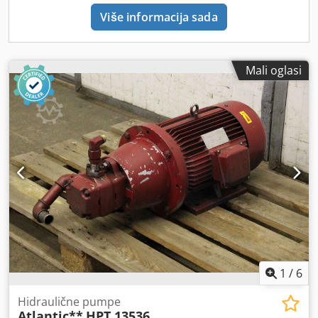
Više informacija sada
Mali oglasi
1
/
6
Hidraulične pumpe
Atlantic**
HPT 13536