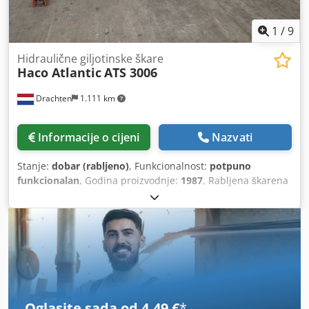
1
/
9
Hidraulične giljotinske škare
Haco Atlantic
ATS 3006
Drachten
1.111 km
Informacije o cijeni
Nazvati
Stanje:
dobar (rabljeno)
, Funkcionalnost:
potpuno
funkcionalan
, Godina proizvodnje:
1987
, Rabljena škarena
stroj za rezanje lima, dužine 3 metra, proizvođača Haco
Atlantic. Tip: ATS 3006 Kapacitet: 3100 x 6 mm Električni
zadnji graničnik Dsdjzi Rl Tepfx Aaijkr Električno
podešavanje kuta rezanja Godina proizvodnje: 1987
Oglasite sada od 4,49 €
*