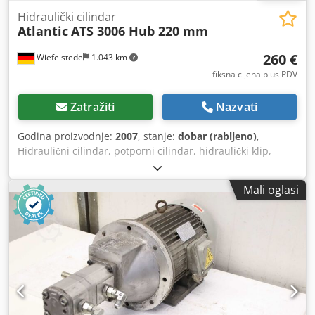
Hidraulički cilindar
Atlantic
ATS 3006 Hub 220 mm
260 €
Wiefelstede
1.043 km
fiksna cijena plus PDV
Zatražiti
Nazvati
Godina proizvodnje:
2007
, stanje:
dobar (rabljeno)
,
Hidraulični cilindar, potporni cilindar, hidraulički klip,
tlačni klip, hidraulički odbojnik, cilindar za povećanje
pritiska, hidraulični cilindar za škaru za lim - Hidraulični
Mali oglasi
cilindar: iz škare za lim Atlantic ATS 3006 - Klipnjača: Ø 50
mm Dkjdpfx Aajyghdvsijr - Hod: 220 mm - Prihvat: Ø50 mm
- Razmak rupa: uvučen 555 mm - Dimenzije: 675/140/196
mm - Težina: 37,3 kg