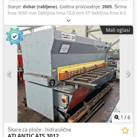
Stanje:
dobar (rabljeno)
, Godina proizvodnje:
2005
, Širina
lima 3050 mm Debljina lima 12,0 mm ST Debljina lima 8,0
mm VA Broj hodova 7 – 14 hodova/min Držači 18 komada
Kut rezanja 0,5 – 3,0 ° Radna visina 930 mm Stražnji
Mali oglasi
graničnik – podesiv 1000 mm Upravljački sustav SP 8
Ukupna potrebna snaga 22,5 kW Težina 8500 kg Dimenzije
(D-Š-V) 4180 x 2030 x 2210 mm iz radionice za popravke
dobro / održavano stanje (!!) Oprema: - elektro-hidraulična
i vođena škarena makaza - uključujući HACO NC upravljački
sustav "SP 9" * u novom stanju * prethodna pozicioniranje
stražnjim graničnikom * digitalni prikaz stvarne vrijednosti
* elektro-hidraulično podešavanje kuta rezanja s
digitalnim prikazom Djdpfxszr Rqne Aaiskr * gumb za
hitno isključivanje - NC elektro-motorni stražnji graničnik,
na kugličnim vijcima - ručno podešavanje razmaka rezanja,
podešavanje s stražnje strane - zaštita prstiju s prednje
strane - 1 x bočni graničnik ... 1000 mm - stražnji nosač
lima - 1 x pokretni nožni prekidač - upute za korištenje
1
/
6
Škare za ploče - hidraulične
ATLANTIC
ATS 3012