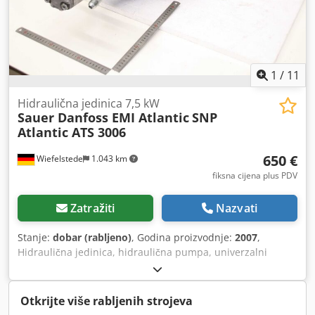
1
/
11
Hidraulična jedinica 7,5 kW
Sauer Danfoss EMI Atlantic
SNP
Atlantic ATS 3006
650 €
Wiefelstede
1.043 km
fiksna cijena plus PDV
Zatražiti
Nazvati
Stanje:
dobar (rabljeno)
, Godina proizvodnje:
2007
,
Hidraulična jedinica, hidraulična pumpa, univerzalni
agregat, hidraulična stanica, - Proizvođač: Sauer
Sundstrand, hidraulična jedinica iz škare za lim Atlantic
ATS 3006 - Hidraulična pumpa: dvostruka izvedba - Motor:
Otkrijte više rabljenih strojeva
EMI 7,5 kW / 1440 o/min Dodpfxsyghuns Aaiskr - Dimenzije: