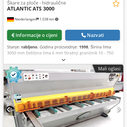
Škare za ploče - hidraulične
ATLANTIC
ATS 3000
Niederlangen
1.038 km
Informacije o cijeni
Nazvati
Stanje:
rabljeno
, Godina proizvodnje:
1998
, Širina lima
3050 mm Debljina lima 6 mm Stražnji graničnik 10 - 750
mm Kut rezanja 0,5 - 3 ° Djdpew S Nknofx Aaiekr Pritiskači
lima 18 kom Broj hodova 9 / 14 hodova/min Ukupna
Mali oglasi
potrebna snaga 7,5 kW Prostorni zahtjev cca. 3750 x 1600 x
2450 mm Težina 4800 kg Oprema: - elektrohidraulične
škare za lim s vođenjem preko klizne letve - prednja
upravljačka ploča, lijevo naprijed - elektrohidrauličko
podešavanje kuta rezanja - ručno podešavanje razmaka
reza, sprijeda (ekscentar) - elektromotorni stražnji
graničnik 10-750 mm (kuglični vreteno) - analogni
pokazivač položaja + ručni kotač za fino podešavanje - 1x
bočni graničnik - 3x potporna kraka - 1x slobodno pomični
nožni prekidač - prednja zaštita za prste - Upute za