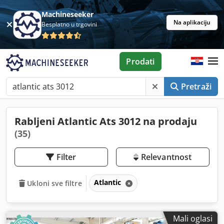
Machineseeker
Na aplikaciju
Besplatno u trgovini
Prodati
Pretraži
Rabljeni Atlantic Ats 3012 na prodaju
(35)
Filter
Relevantnost
Atlantic
Ukloni sve filtre
Mali oglasi