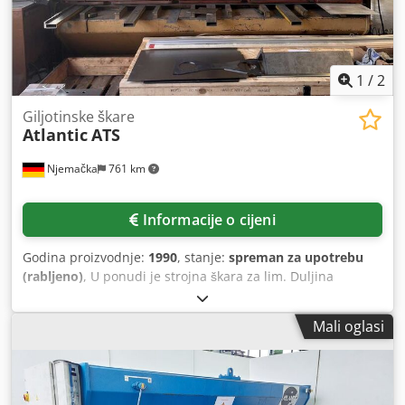
1
/
2
Giljotinske škare
Atlantic
ATS
Njemačka
761 km
Informacije o cijeni
Godina proizvodnje:
1990
, stanje:
spreman za upotrebu
(rabljeno)
, U ponudi je strojna škara za lim. Duljina
rezanja: 3000 mm, kapacitet rezanja čelika: 2 mm - 6 mm,
kapacitet rezanja nehrđajućeg čelika: 3 mm. Opremljena
Mali oglasi
stražnjim graničnikom, prednjim potpornim stolovima,
zaštitnom mrežom za prste. Razgledavanje moguće po
dogovoru. Dedpfx Aasy Tat Djiekr