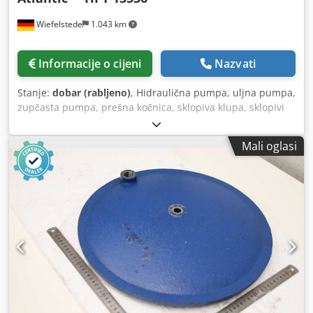
Wiefelstede
1.043 km
Informacije o cijeni
Nazvati
Stanje:
dobar (rabljeno)
, Hidraulična pumpa, uljna pumpa,
zupčasta pumpa, prešna kočnica, sklopiva klupa, sklopivi
stroj, hidraulični probojnik, hidraulični probojnik -
Rezervni dio: Hidraulična pumpa od Atlantic press kočnice
Mali oglasi
tip: HPT 13536 - Proizvođač: Eckerle - Tip pumpe: 1PF2GH3-
12 / 013RE07MU2 -Pogon: Loher tip 132M-4-Snaga: 7,5 kW
1440 o / min -Dimenzije: 800/370 / H300 mm -Težina 98 kg
Dkedpfx Ajfpidioaijr