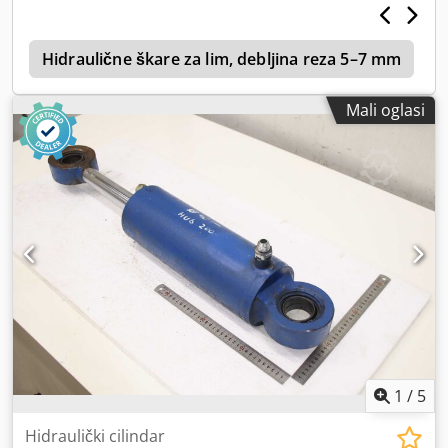
790/330/V295 mm - Težina: 83,6 kg
u
Hidraulične škare za lim, debljina reza 5–7 mm
Mali oglasi
1
/
5
Hidraulički cilindar