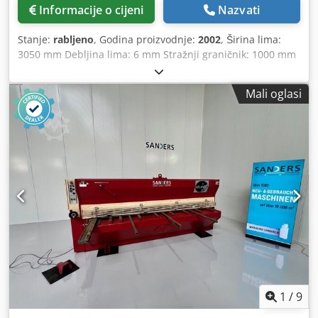
Informacije o cijeni
Nazvati
Stanje:
rabljeno
, Godina proizvodnje:
2002
, Širina lima:
3050 mm Debljina lima: 6 mm Stražnji graničnik: 1000 mm
Kut rezanja: 0,5 - 3 ° Stezaljke: 18 kom. Broj hodova: 9-17
hoda/min Ukupna snaga: 7,5 kW Dimenzije cca: 3800 x
Mali oglasi
2000 x 1600 mm Težina: 4500 kg Oprema: - električni
stražnji graničnik - električno podešavanje kuta rezanja -
ručno podešavanje razmaka za rezanje - upravljanje SP 9 -
zaštitni uređaj iza stroja uključujući svjetlosnu barijeru
Dodpfeyrhvvjx Aaiskr - prednja zaštita za prste - 1x bočni
graničnik - upute za uporabu
1
/
9