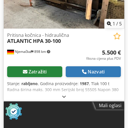
1
/
5
Pritisna kočnica - hidraulična
ATLANTIC
HPA 30-100
5.500 €
Njemačka
898 km
fiksna cijena plus PDV
Zatražiti
Nazvati
Stanje:
rabljeno
, Godina proizvodnje:
1987
, Tlak 100 t
Radna širina maks. 300 mm Serijski broj 55505 Napon 380
V Težina 5000 kg Dkedpfx Aaezr Rq Usisr Gornji i donji nož
kompletni, pojedinačni segmenti pokreću se hidraulički.
Mali oglasi