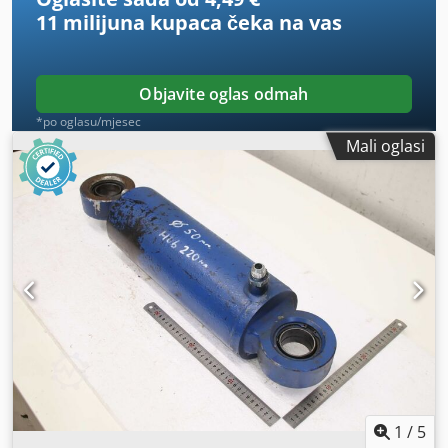
11 milijuna kupaca
čeka na vas
Objavite oglas odmah
*po oglasu/mjesec
Mali oglasi
1
/
5