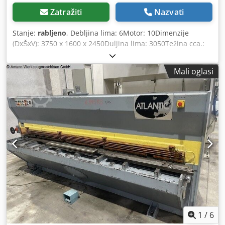
Zatražiti
Nazvati
Stanje:
rabljeno
, Debljina lima: 6Motor: 10Dimenzije
(DxŠxV): 3750 x 1600 x 2450Duljina lima: 3050Težina cca.:
4800Opis:Škare za daske - hidraulične ATLANTIC ATS 3000
Polovan stroj Širina lima: 3050 mm Debljina lima: 6,0 mm
Mali oglasi
Debljina lima za nehrđajući čelik: 4,0 mm Kut rezanja: 0,5 -
3,0 ° Držač: 18 komada Broj udaraca: 9 / 14 udaraca/min
Djdpfxsu Uwyye Aaiekr Stražnja širina - podesiva: max 750
mm Kontrola: konv. Snaga motora: 10,0 kW Težina: 4800 kg
Dimenzije D-Š-V: 3750 x 1600 x 2450 mm dobro održavano
stanje () Oprema: - elektrohidraulične / klizno vođene škare
za lim - prednja upravljačka ploča, lijevo - jednostavna za
korištenje - s elektrohidrauličkim podešavanjem kuta
rezanja - s ručnim podešavanjem razmaka rezanja, sa
stražnje strane - elektromotorni stražnji kolosijek 10-750
mm - s analognim prikazom položaja + ručnim kotačićem
za fino podešavanje - 1x robusni bočni graničnik - 1x
slobodno pomični nožni prekidač - prednji prst/zaštita od
zadiranja - 2x tipke za zaustavljanje u nuždi sprijeda
1
/
6