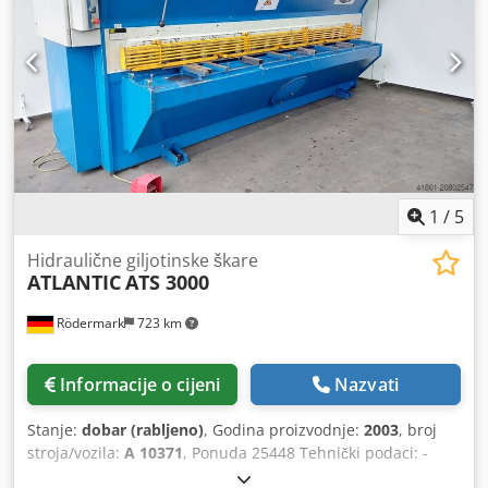
1
/
5
Hidraulične giljotinske škare
ATLANTIC
ATS 3000
Rödermark
723 km
Informacije o cijeni
Nazvati
Stanje:
dobar (rabljeno)
, Godina proizvodnje:
2003
, broj
stroja/vozila:
A 10371
, Ponuda 25448 Tehnički podaci: -
Maks. radna širina: 3050 mm - Maks. kapacitet rezanja St