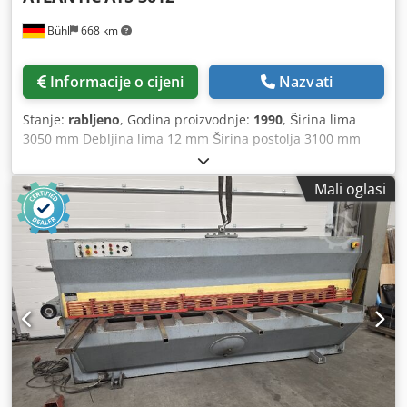
Bühl
668 km
Informacije o cijeni
Nazvati
Stanje:
rabljeno
, Godina proizvodnje:
1990
, Širina lima
3050 mm Debljina lima 12 mm Širina postolja 3100 mm
Visina stola od poda 900 mm Podešavanje kuta rezanja 0,5
- 3 ° Broj udaraca 6 - 13 udaraca/min Dkedpfju Uu Smex
Mali oglasi
Aaior Stražnji razmak - podesiv 1000 mm Stezni uređaj 18
komada Sadržaj ulja 350 l Ukupna potrebna snaga 22,5 kW
Težina stroja cca 8 t Dimenzije stroja D x Š x V 3,96 x 2,10 x
2,22 m - s podešavanjem zazora rezanja - Pribor: električni.
Backgauge, zamjenski nož