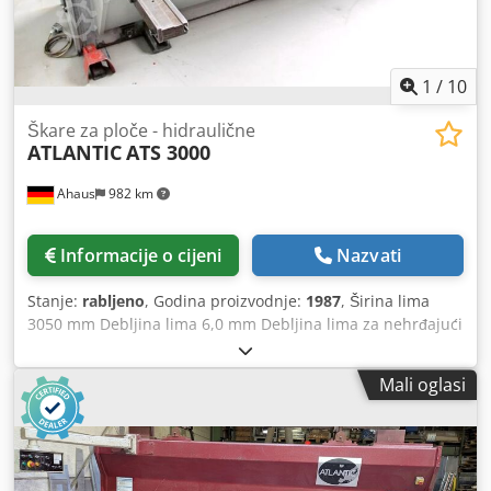
uporabu (PDF)
1
/
10
Škare za ploče - hidraulične
ATLANTIC
ATS 3000
Ahaus
982 km
Informacije o cijeni
Nazvati
Stanje:
rabljeno
, Godina proizvodnje:
1987
, Širina lima
3050 mm Debljina lima 6,0 mm Debljina lima za nehrđajući
čelik 4,0 mm Kut rezanja 0,5 - 3,0 ° Broj držača 18 kom Broj
hodova 9 / 14 hodova/min. Dsdpfsxab Aqex Aaiekr Stražnji
Mali oglasi
graničnik - podesiv max. 750 mm Upravljanje konv. Snaga
motora 10,0 kW Težina 4800 kg Dimenzije D-Š-V 3750 x
1600 x 2450 mm njegovano stanje (!!) Oprema: - elektro-
hidraulične / s koljenastim vodilicama vođene škare za lim
- prednja upravljačka ploča s lijeve strane - jednostavna za