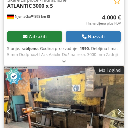
ATLANTIC
3000 x 5
4.000 €
Njemačka
898 km
fiksna cijena plus PDV
Zatražiti
Nazvati
Stanje:
rabljeno
, Godina proizvodnje:
1990
, Debljina lima:
5 mm Dodpfxoztf Azs Aaiokr Dužina reza: 3000 mm Zadnji
graničnik: 750 mm Ukupna potrebna snaga: 7,5–10 kW
Masa stroja: cca 4 t
Mali oglasi