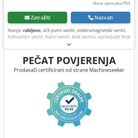
fiksna cijena plus PDV
Zatražiti
Nazvati
Stanje:
rabljeno
, 4/3 putni ventil, elektromagnetski ventil,
hidraulični ventil, tlačni ventil, blok ventila, upravljački blok
-Rezervni dio: hidraulični upravljački blok dolazi iz tipa
Atlantic press kočnice: HPT 13536 -Proizvođač: Rexroth -
Ventil: S-4WE 10 F32 CG24 / 9Z4 C - Proizvođač: Sauer
PEČAT POVJERENJA
Sundstrand - Tip ventila: D24 SWH-G02-B2- -20 - Napon: V -
Maks. Pritisak: bar - Cijena: za svih 5 komada ventila -
Prodavači certificirani od strane Machineseeker
Dimenzije: 600/700 / H600 mm - Težina: 67 kg Dkodpfx
Aajfpifceior