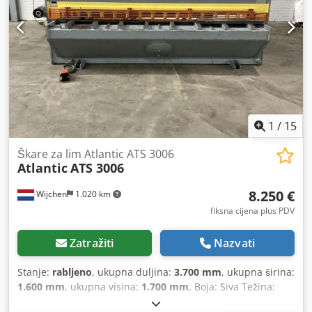
graničnikom D: 1000 x Š: 100 x V: 60 mm i graničnom
letvom 990 mm, s 8 oslonaca -upravljanje preko
upravljačke ploče i nožne komande -rasvjeta zone rezanja -
brojač hodova -nožice stroja Uključuje dodatnu opremu.
1
/
15
Škare za lim Atlantic ATS 3006
Atlantic
ATS 3006
8.250 €
Wijchen
1.020 km
fiksna cijena plus PDV
Zatražiti
Nazvati
Stanje:
rabljeno
, ukupna duljina:
3.700 mm
, ukupna širina:
1.600 mm
, ukupna visina:
1.700 mm
, Boja: Siva Težina:
4.500 kg - Dostupna dokumentacija: Da - Vrsta