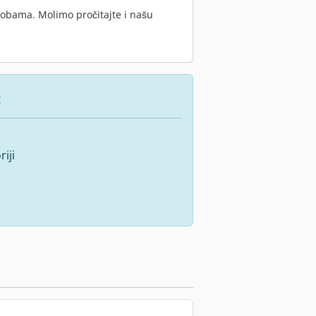
sobama. Molimo pročitajte i našu
:
iji