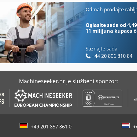
Autor
Okviru Kiper
Odmah prodajte rablj
Bbs 550
Omme 1830 Ebzx
Oglasite sada od 4,49
11 milijuna kupaca
č
Saznajte sada
+44 20 806 810 84
Machineseeker.hr je službeni sponzor:
+49 201 857 861 0
+