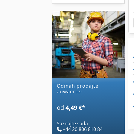
Odmah prodajte
auwaerter
od
4,49 €
*
Saznajte sada
+44 20 806 810 84