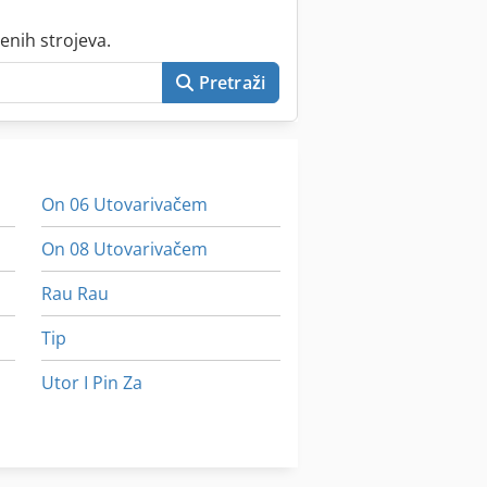
enih strojeva.
Pretraži
On 06 Utovarivačem
On 08 Utovarivačem
Rau Rau
Tip
Utor I Pin Za
Wohlhaupter Upa 1
Švapski Alatnih Gmbh