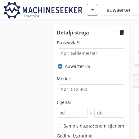
Hrvatska
Detalji stroja
Proizvođač:
Auwärter
(0)
Model:
Cijena:
-
Samo s naznačenom cijenom
Godina izgradnje: