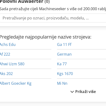
Polovni Auwaerter
(0)
Sada pretražujte cijeli Machineseeker s više od 200.000 rablj
Pregledajte najpopularnije nazive strojeva:
Achs Edu
Ga 11 Ff
Af 222
German
Ahwi Uzm 580
Ka 77
Aks 202
Kgs 1670
Albert Goecker Kg
Mi Nn
Prikaži više
Aries 245
Neophot 2
Aumann Sustav Za
Okvir Za