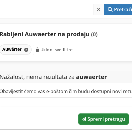
Pretraži
Rabljeni Auwaerter na prodaju
(0)
Auwärter
Ukloni sve filtre
Nažalost, nema rezultata za
auwaerter
Obavijestit ćemo vas e-poštom čim budu dostupni novi rezul
Spremi pretragu