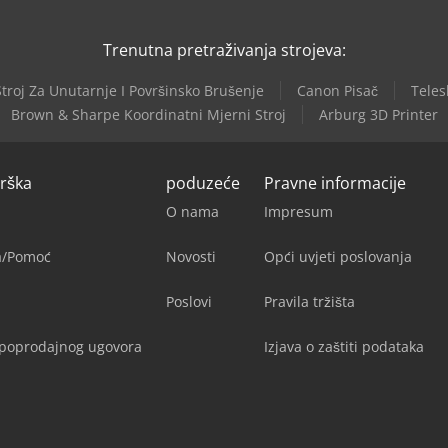
Trenutna pretraživanja strojeva:
roj Za Unutarnje I Površinsko Brušenje
Canon Pisač
Teles
Brown & Sharpe Koordinatni Mjerni Stroj
Arburg 3D Printer
drška
poduzeće
Pravne informacije
O nama
Impresum
ja/Pomoć
Novosti
Opći uvjeti poslovanja
Poslovi
Pravila tržišta
upoprodajnog ugovora
Izjava o zaštiti podataka