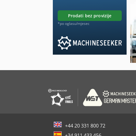
prodati bez provizije
*po oglasu/mjesec
+44 20 331 800 72
+34 911 433 456