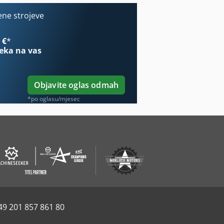
ene strojeve
 €
*
eka na vas
Objavite oglas odmah
*po oglasu/mjesec
49 201 857 861 80