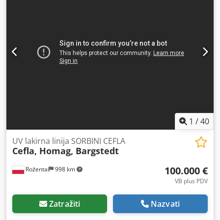
1
/
40
UV lakirna linija SORBINI CEFLA
Cefla, Homag, Bargstedt
100.000 €
Rożental
998 km
VB plus PDV
Zatražiti
Nazvati