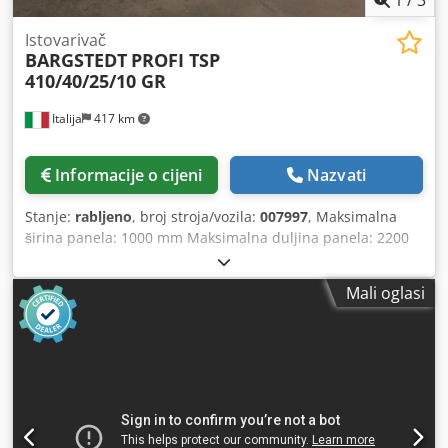
Istovarivač
BARGSTEDT
PROFI TSP
410/40/25/10 GR
Italija
417 km
Informacije o cijeni
Nazvati
Stanje:
rabljeno
, broj stroja/vozila:
007997
, Maksimalna
širina panela: 1000 mm Maksimalna duljina panela: 2200
mm Maksimalna visina stoga panela iznad tla: 1600 mm
Kapacitet dizanja: 20 kg Radni kapacitet: 12 ciklusa/min
Mali oglasi
Credey Nkwxjpfx Akvef Sustav kretanja: s usisnim
elementima