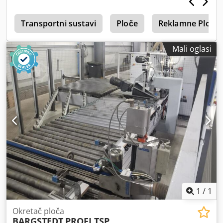
a
Transportni sustavi
Ploče
Reklamne Ploče
Mali oglasi
1
/
1
Okretač ploča
BARGSTEDT
PROFI TSP