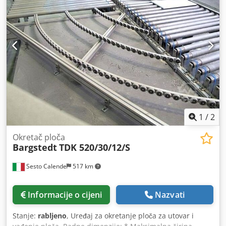
X04004C) Pila za rezanje (cjepač) "HOMAG" Mod.
FPR620/04/15/PS/LQ (za završni rez) X04004D) Stanica za
razdvajanje "BARGSTEDT" X04004E) Stroj za dvostrano
formatiranje i rubnu traku "HOMAG" Mod. KFR
620/19/QA/25 X04004F) 1° svrdla "WEEKE" Mod BST 500 D
X04004G) 2° svrdla "WEEKE" Mod BST 500 D X04004H)
Rotirajući uređaj (90° TRANS.-DUG) "HOMAG" Mod. TDR
51/25/12 Credpfxslikvho Akvsf X04004I) Motorizirani
remenski prijenos "HOMAG" TR 10/70/12 X04004L) Pila za
rezanje (cjepač) "HOMAG" Mod. FPR620/04/15/PS/LQ (za
završni rez) X04004M) Portal za slaganje (sa 2 stanice za
1
/
2
istovar) "BARGSTEDT" Mod.TSP 420/40/30/12 BA
Okretač ploča
Bargstedt
TDK 520/30/12/S
Sesto Calende
517 km
Informacije o cijeni
Nazvati
Stanje:
rabljeno
, Uređaj za okretanje ploča za utovar i