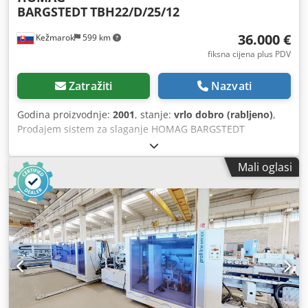
BARGSTEDT
TBH22/D/25/12
36.000 €
Kežmarok
599 km
fiksna cijena plus PDV
Zatražiti
Nazvati
Godina proizvodnje:
2001
, stanje:
vrlo dobro (rabljeno)
,
Prodajem sistem za slaganje HOMAG BARGSTEDT
TBH22/D/25/12 2001 god. Sustav slaganja Jednostrano
vođenje Izlaz pogodan i za palete. Crodem Dqmaspfx Akvsf
Mali oglasi
Sustav vakumskih papučica držača. vakuumski sustav (s
pumpom) Automatsko učitavanje. Ulazni stol s
motoriziranim valjkom Izlazni stol na podu s podiznim
mehanizmom motorizirani valjkasti sustav Sustav prednjih
valjaka izlaznog stola Izlazna stanica za utovar valjka za
utisnuti materijal. Sigurnosna ograda u potpunosti
završena! Sposobnost rada oko 8 ciklusa / min Dostupno
odmah. Spremno za korištenje, moguća provjera. Sa CE
certifikatom i kompletnom dokumentacijom.