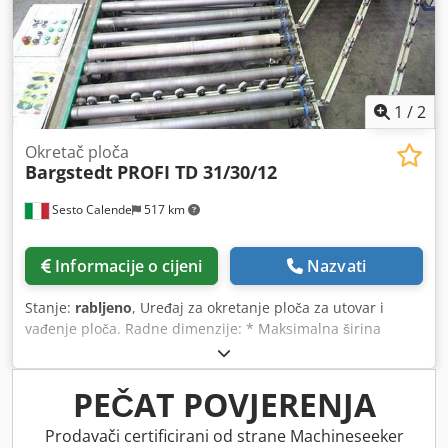
1
/
2
Okretač ploča
Bargstedt
PROFI TD 31/30/12
Sesto Calende
517 km
Informacije o cijeni
Nazvati
Stanje:
rabljeno
, Uređaj za okretanje ploča za utovar i
vađenje ploča. Radne dimenzije: * Maksimalna širina
panela: 1300 mm. * Maksimalna duljina panela: 3200 mm.
* Sustav rotacije: dvostruki konus. * Smjer rotacije: od
uzdužnog prema poprečnom Cedorzhfljpfx Akvorf Ovaj se
PEČAT POVJERENJA
uređaj često koristi u industriji obrade drva i namještaja
kako bi se olakšalo kretanje Ploče tijekom obrade. Ako
Prodavači certificirani od strane Machineseeker