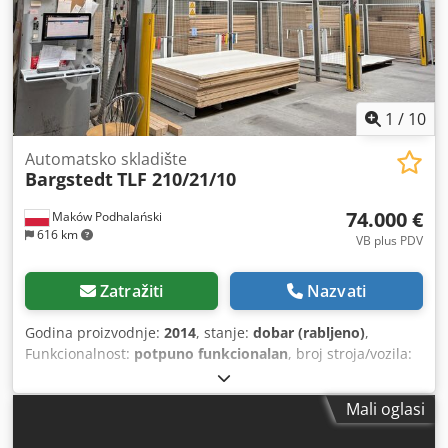
stvarnom i pravnom stanju („viđeno-kupljeno“) na temelju
fotografske dokumentacije i tehničkih/komercijalnih opisa
informativnog karaktera. Kupac ima pravo pregledati robu
prije preuzimanja i preuzima odgovornost za instalaciju,
osiguranje i korištenje stroja na odredištu. Vanjska
referenca: 8523
1
/
10
Automatsko skladište
Bargstedt
TLF 210/21/10
74.000 €
Maków Podhalański
616 km
VB plus PDV
Zatražiti
Nazvati
Godina proizvodnje:
2014
, stanje:
dobar (rabljeno)
,
Funkcionalnost:
potpuno funkcionalan
, broj stroja/vozila:
0-286-09-4837
, Oprema:
Dostupna tipska pločica
,
Automatsko skladište je potpuno ispravno, postoji
Mali oglasi
mogućnost posjete podružnici i procjene rada nakon
prethodnog dogovora. Cjdpfexrlbzox Akvorf