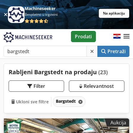
Machineseeker
Na aplikaciju
Besplatno u trgovini
Prodati
Pretraži
Rabljeni Bargstedt na prodaju
(23)
Filter
Relevantnost
Bargstedt
Ukloni sve filtre
Aukcija