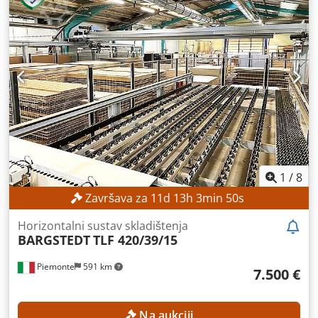
1
/
8
Završava za
11
d
13
h
3
min
48
s
Horizontalni sustav skladištenja
BARGSTEDT
TLF 420/39/15
Piemonte
591 km
7.500 €
Na aukciji