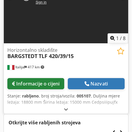
1
/
8
Horizontalno skladište
BARGSTEDT
TLF 420/39/15
Italija
417 km
Informacije o cijeni
Nazvati
Stanje:
rabljeno
, broj stroja/vozila:
005107
, Duljina mjere
ležaja: 18800 mm Širina ležaja: 15000 mm Cedpsiiipujfx
Akverf
Otkrijte više rabljenih strojeva