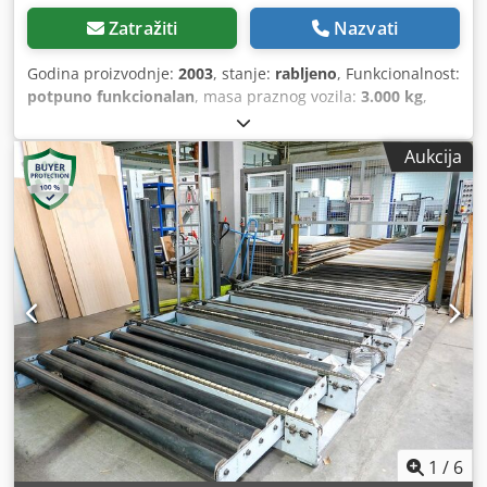
Zatražiti
Nazvati
Godina proizvodnje:
2003
, stanje:
rabljeno
, Funkcionalnost:
potpuno funkcionalan
, masa praznog vozila:
3.000 kg
,
ukupna duljina:
12.500 mm
, ukupna širina:
5.600 mm
, broj
stroja/vozila:
0-280-15-2017
, Nudimo rabljenu, automatsku
Aukcija
dvokomornu utovarnu stanicu renomirane marke
BARGSTEDT, model RTBH22/D/30/12. Ovaj uređaj je
savršen za suvremene drvoprerađivačke pogone gdje su
učinkovitost i automatizacija procesa ključni. Zahvaljujući
dvjema komorama omogućuje neprekidan rad i značajno
pojednostavljuje rukovanje materijalom, minimalizirajući
vrijeme zastoja. Robustna konstrukcija i pouzdanost marke
BARGSTEDT jamče dugotrajan i bezprobleman rad.
Automatsko punjenje iz dviju komora. Kapacitet: 8
ciklusa/min Cedpfx Aozgcd Aokvorf Utovar vakuumskim
usisnim sisačima Maksimalna veličina ploča: 1300*2500
mm Moguća je kupnja cijele linije, uključujući valjkasti
transporter opremljen stožastom okretaljkom i
dvosmjernom kantnom linijom IMA COMBIMA I
1
/
6
K/II/R75/760/V/R3.