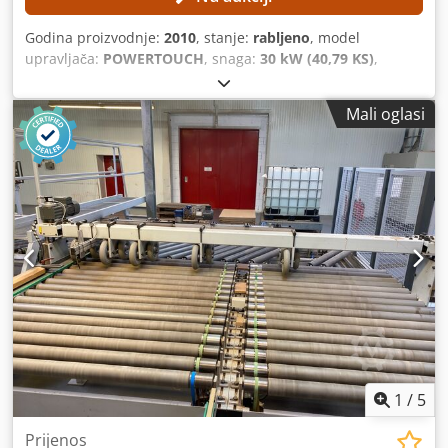
Godina proizvodnje:
2010
, stanje:
rabljeno
, model
upravljača:
POWERTOUCH
, snaga:
30 kW (40,79 KS)
,
duljina obratka (maks.):
18.800 mm
, širina obratka (maks.):
15.000 mm
, brzina pomaka osi X:
80 m/min
, TEHNIČKE
Mali oglasi
KARAKTERISTIKE Cjdpfezmtmnox Akvsrf Duljina obratka:
18.800 mm Širina obratka: 15.000 mm Minimalna duljina
ploče: 2.000 mm Maksimalna duljina ploče: 4.300 mm
Minimalna širina ploče: 800 mm Maksimalna širina ploče:
2.200 mm Maksimalna brzina pomaka: 80 m/min TEHNIČKI
PODACI O STROJU Upravljački sustav: POWERTOUCH
Ukupna priključna snaga: 30 kW OPREMA CE oznaka Stroj
se prodaje i isporučuje u njegovom stvarnom i pravnom
stanju („onakav kakav jest“) na temelju fotografske
dokumentacije i tehničkih/komercijalnih dokumenata s
opisnim karakteristikama. Kupac ima pravo pregledati
robu prije preuzimanja i preuzima odgovornost za
ugradnju, osiguranje i korištenje stroja na mjestu krajnje
primjene. Vanjska referenca: 5107
1
/
5
Prijenos