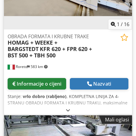
1
/
16
OBRADA FORMATA I KRUBNE TRAKE
HOMAG + WEEKE +
BARGSTEDT
KFR 620 + FPR 620 +
BST 500 + TBH 500
Roreto
583 km
Informacije o cijeni
Nazvati
Stanje:
vrlo dobro (rabljeno)
, KOMPLETNA LINIJA ZA 4-
STRANU OBRADU FORMATA I KRUBNU TRAKU, maksimalne
radne širine mm 2500, opremljena automatskim sustavom
za utovar i slaganje, sastoji se od sljedećih strojeva:
Mali oglasi
X04004A) Portal za utovar (sa 2 stanice za utovar)
"BARGSTEDT" TBH 500/D/30/14 X04004B) Rotirajući uređaj
(90° UZDUŽNO-TRANS.) "HOMAG" Mod. TDR31/25/12