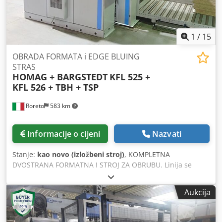
1
/
15
OBRADA FORMATA i EDGE BLUING
STRAS
HOMAG + BARGSTEDT
KFL 525 +
KFL 526 + TBH + TSP
Roreto
583 km
Informacije o cijeni
Nazvati
Stanje:
kao novo (izložbeni stroj)
, KOMPLETNA
DVOSTRANA FORMATNA I STROJ ZA OBRUBU. Linija se
sastoji od sljedećih strojeva: O06027A) Ulazna stanica s
dvostrukom prihvatnom stanicom "BARGSTEDT" model TBH
Aukcija
250/D/25/12 O06027B) 1. dvostrani formatni i rubni lepilni
stroj "HOMAG" model KFL 525/6/A3/15 O06027C) L-
oblikovani povezni valjkasti transporter "HOMAG" model