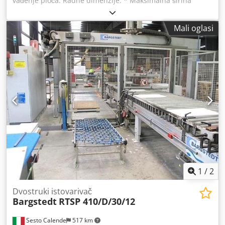
vađenje ploča. Radne dimenzije: * Maksimalna širina
panela: 1300 mm. * Maksimalna duljina panela: 3200 mm.
* Sustav rotacije: dvostruki konus. Crjdpfx Aerzhfpokvsf *
Mali oglasi
Smjer rotacije: od poprečnog do uzdužnog Ovaj se uređaj
često koristi u industriji obrade drva i namještaja kako bi
se olakšalo kretanje Ploče tijekom obrade. Ako imate
dodatnih pitanja ili trebate više informacija, slobodno nas
kontaktirajte!
1
/
2
Dvostruki istovarivač
Bargstedt
RTSP 410/D/30/12
Sesto Calende
517 km