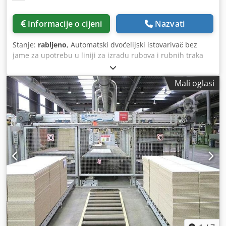
Informacije o cijeni
Nazvati
Stanje:
rabljeno
, Automatski dvoćelijski istovarivač bez
jame za upotrebu u liniji za izradu rubova i rubnih traka
Motorizirani prijenos umetanja ploča Dvostruka
automatska stanica za istovar ploča Sustav usisnih čašica
Mali oglasi
za pomicanje ploča Kupci panela Codperzhftofx Akverf
Ploče se također mogu obrađivati u duplim redovima
Korisna širina ploče 1300 mm Korisna duljina ploče 3200
mm vakuumska pumpa Motorizirani prijenosi za umetanje
hrpe ploča Motorizirano podešavanje pomoću automatske
numeričke kontrole vodoravnih potpornih šipki vakuumske
čašice Sustav upravljanja panelom Martyr Sustav
programiranja i upravljanja