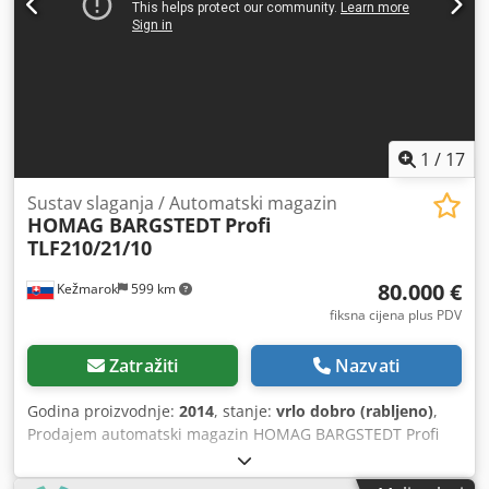
1
/
17
Sustav slaganja / Automatski magazin
HOMAG BARGSTEDT
Profi
TLF210/21/10
80.000 €
Kežmarok
599 km
fiksna cijena plus PDV
Zatražiti
Nazvati
Godina proizvodnje:
2014
, stanje:
vrlo dobro (rabljeno)
,
Prodajem automatski magazin HOMAG BARGSTEDT Profi
TLF210/21/10, godina proizvodnje 2014. Skladištenje: 22
pozicije, materijal 2,80 x 2,10 m Ukupna veličina: 20 x 10 m