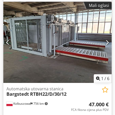
Vakuumski portal za opskrbu sirovim pločama (fiksni rub
Mali oglasi
desno) Cedjzh Uzispfx Akvjrf • Težina obratka do 100 kg •
Učinak do 5 taktova/min • Povrat paleta + zaštita
svjetlosnom barijerom 2. BARGSTEDT TPP20/28/21/S
magazin za palete Priprema praznih paleta za opskrbu •
Kapacitet cca 12 paleta • Maksimalna visina stoga 1.800
mm
1
/
6
Automatska utovarna stanica
Bargstedt
RTBH22/D/30/12
47.000 €
Kolbuszowa
756 km
FCA fiksna cijena plus PDV