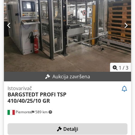
TWL 310 / 25 / 12 O06027D) 2. dvostrani formatni i rubni
lepilni stroj "HOMAG" model KFL 526/9/A3/25 O06027E)
Povezni valjkasti transporter "HOMAG" model TBL 100 / 25
/ 25 O06027F) Povezni transfer (na tračnici) "HOMAG"
model TWL 120 / 30 / 02 SS O06027G) Povezni transfer (na
tračnici) "HOMAG" model TWL 120 / 34 / 02 S
Cjdpewxvdcsfx Akvorf O06027H) Izlazna stanica s
dvostrukom skladišnom stanicom "BARGSTEDT" model TSP
410/D/25/12
1
/
3
Aukcija završena
Istovarivač
BARGSTEDT PROFI
TSP
410/40/25/10 GR
Piemonte
589 km
Detalji