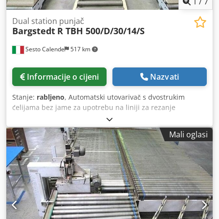
1
/
7
Dual station punjač
Bargstedt
R TBH 500/D/30/14/S
Sesto Calende
517 km
Informacije o cijeni
Nazvati
Stanje:
rabljeno
, Automatski utovarivač s dvostrukim
ćelijama bez jame za upotrebu na liniji za rezanje
Motorizirani prijenos umetanja ploča Dvostruka
automatska stanica za punjenje ploča Sustav usisnih
Mali oglasi
čašica za pomicanje ploča Kupci panela Ploče se također
mogu obrađivati u duplim redovima Korisna širina ploče
1300 mm Korisna duljina ploče 3200 mm Crsdpfxerzhfhs
Akvsf vakuumska pumpa Motorizirani prijenosi za
umetanje hrpe ploča Motorizirano podešavanje pomoću
automatske numeričke kontrole vodoravnih potpornih šipki
vakuumske čašice Sustav programiranja i upravljanja