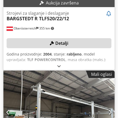
Aukcija završena
Strojevi za slaganje i deslaganje
BARGSTEDT
R TLF520/22/12
Oberösterreich
355 km
Detalji
Godina proizvodnje:
2004
, stanje:
rabljeno
, model
upravljača:
TLF POWERCONTROL
, masa obratka (maks.):
250 kg
, duljina ploče:
2.200 mm
, širina ploče:
4.300 mm
,
broj stroja/vozila:
0-286-05-6067
, Nema minimalne cijene –
Mali oglasi
zajamčena prodaja najboljem ponuđaču! Preuzimanje
stroja mora se obaviti između 10.06.26. i 30.06.26.!
TEHNIČKI PODACI Maks. širina ploče: 4.300 mm Maks.
duljina ploče: 2.200 mm Maks. kapacitet dizanja: 250 kg
Dimenzije skladišta – duljina: 22.000 mm Dimenzije
skladišta – širina: 12.000 mm DETALJI STROJA Codpfxsy
Uvgis Akvorf Softver za programsko upravljanje strojem:
TLF POWERCONTROL Stroj se prodaje i isporučuje u svom