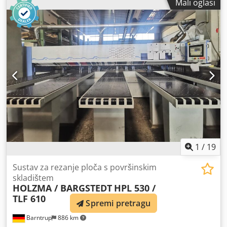
Mali oglasi
x visina 3,5 m. Sistem za slaganje/odlaganje – 2 pozicije.
Crodpfoyzcc Rjx Akvjf Glava za rukovanje s vakuum
čašama. Vakuum sistem (s pumpom) Automatsko punjenje.
Potpuno sigurnosno ograđen. Dostupno odmah. Spreman
za rad, mogućnost provjere. S CE certifikatom i
kompletnom dokumentacijom.
1
/
19
Sustav za rezanje ploča s površinskim
skladištem
HOLZMA / BARGSTEDT
HPL 530 /
TLF 610
Spremi pretragu
Barntrup
886 km