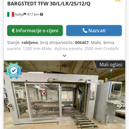
BARGSTEDT
TFW 30/L/LR/25/12/Q
Italija
417 km
Informacije o cijeni
Nazvati
Stanje:
rabljeno
, broj stroja/vozila:
006467
, Maks. širina
panela: 1200 mm Maks. duljina panela: 2500 mm Crodpfx
Akeyhbk Esvef Prijenos na 90 stupnjeva: da
Mali oglasi