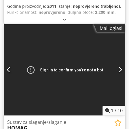
Godina proizvodnje:
2011
, stanje:
neprovjereno (rabljeno)
,
Funkcionalnost:
neprovjereno
, duljina ploče:
2.200 mm
,
širina ploče:
1.000 mm
, visina slaganja:
1.600 mm
,
Oprema:
CE oznaka
, TEHNIČKI DETALJI Maks. duljina ploče:
Mali oglasi
2.200 mm Maks. širina ploče: 1.000 mm Cedpfoyxnn Tex
Akvorf Maks. visina sloga ploča: 1.600 mm Broj stanica: 2
DETALJI O STROJU Upravljački sustav: WINDOWS OPREMA
CE-označavanje Stanica za slaganje ploča Izlazna stanica
Sustav vakuumskih usisnih čaša Vakuumska pumpa Stroj
se prodaje i isporučuje u svom stvarnom i pravnom stanju
("viđeno-kupljeno") na temelju foto-dokumentacije i
tehničke/komercijalne dokumentacije opisnog karaktera.
Kupac ima pravo pregledati robu prije preuzimanja i
preuzima odgovornost za instalaciju, osiguranje i
korištenje stroja na odredištu. Vanjska referenca: 7997
1
/
10
Sustav za slaganje/slaganje
HOMAG