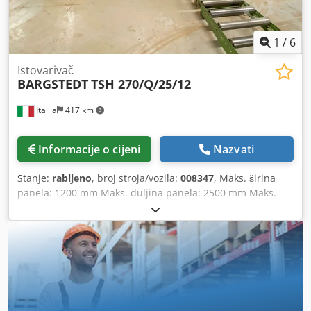
1
/
6
Istovarivač
BARGSTEDT
TSH 270/Q/25/12
Italija
417 km
Informacije o cijeni
Nazvati
Stanje:
rabljeno
, broj stroja/vozila:
008347
, Maks. širina
panela: 1200 mm Maks. duljina panela: 2500 mm Maks.
visina stoga panela iznad poda: 1600 mm Podizna nosivost:
50 kg Radni kapacitet: 16 ciklusa/min Sustav kretanja: s
vakuumskim elementima Cedpfeyngzpox Akvsrf