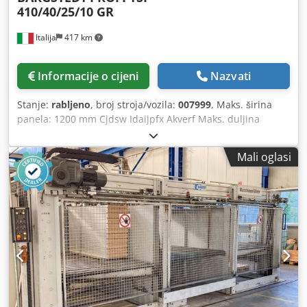
410/40/25/10 GR
Italija
417 km
Informacije o cijeni
Nazvati
Stanje:
rabljeno
, broj stroja/vozila:
007999
, Maks. širina
panela: 1200 mm Cjdsw Idaijpfx Akverf Maks. duljina
panela: 2600 mm Sustav rotacije: s dvostrukim konusom
Smjer rotacije: iz poprečnog u uzdužni smjer
Mali oglasi