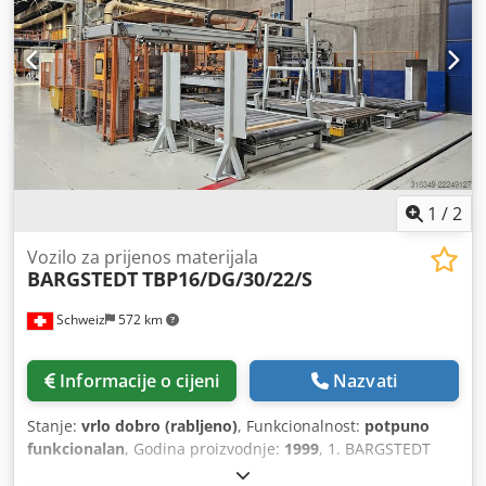
Pozicija 5: Istovarač IMA+BARGSTEDT+SAG-
COMBIMA/CONCEPT/II/500/B/R3
1
/
2
Vozilo za prijenos materijala
BARGSTEDT
TBP16/DG/30/22/S
Schweiz
572 km
Informacije o cijeni
Nazvati
Stanje:
vrlo dobro (rabljeno)
, Funkcionalnost:
potpuno
funkcionalan
, Godina proizvodnje:
1999
, 1. BARGSTEDT
TBP16/DG/30/22/S portalni sustav za opskrbu materijala