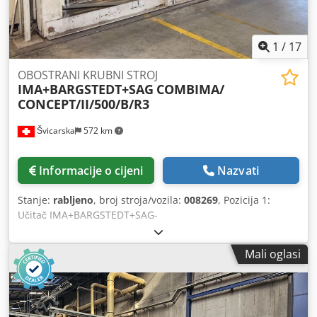
1
/
17
OBOSTRANI KRUBNI STROJ
IMA+BARGSTEDT+SAG
COMBIMA/
CONCEPT/II/500/B/R3
Švicarska
572 km
Informacije o cijeni
Nazvati
Stanje:
rabljeno
, broj stroja/vozila:
008269
, Pozicija 1:
Učitač IMA+BARGSTEDT+SAG-
COMBIMA/CONCEPT/II/500/B/R3 Pozicija 2: Okretač ploča
IMA+BARGSTEDT+SAG-COMBIMA/CONCEPT/II/500/B/R3
Mali oglasi
Codpfx Aox A Hggjkvjrf Pozicija 3: Dvostrana kantnal
mašina IMA+BARGSTEDT+SAG-
COMBIMA/CONCEPT/II/500/B/R3 Pozicija 4: Okretač ploča
IMA+BARGSTEDT+SAG-COMBIMA/CONCEPT/II/500/B/R3