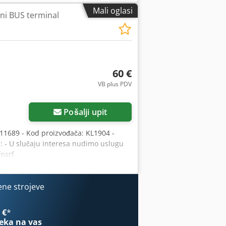
Mali oglasi
ni BUS terminal
60 €
VB plus PDV
Pošalji upit
11689 - Kod proizvođača: KL1904 -
oj: - U slučaju interesa nudimo uslugu
fnsrf
ene strojeve
 €
*
eka na vas