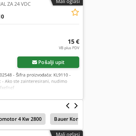
Mali oglasi
AL ZA 24 VDC
10
15 €
VB plus PDV
Pošalji upit
02548 - Šifra proizvođača: KL9110 -
: - Ako ste zainteresirani, nudimo
fxefnef
romotor 4 Kw 2800
Bauer Kompresor
Mali oglasi