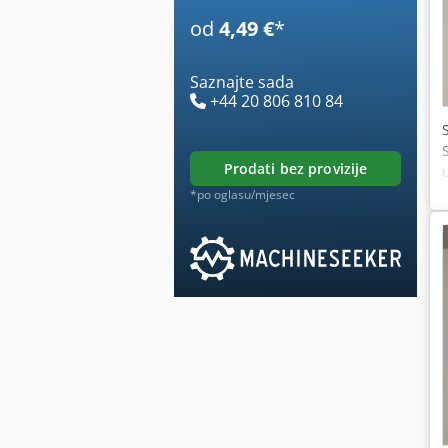
od
4,49 €
*
Saznajte sada
+44 20 806 810 84
prodati bez provizije
*po oglasu/mjesec