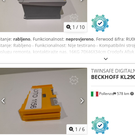
1
/
10
Stanje:
rabljeno
, Funkcionalnost:
neprovjereno
, Ferwood šifra: RU0
Stanje: Rabljeno - Funkcionalnost: Nije testirano - Kompatibilni stro
uslugu remonta, kontaktirajte nas. 16KG 70X46X34cm Crodpfx Afjyk
TWINSAFE DIGITALN
BECKHOFF
KL29
Pollenzo
578 km
1
/
6