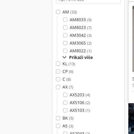
AM
(33)
AM8033
(9)
AM8023
(7)
AM3042
(3)
AM3065
(2)
AM8022
(1)
Prikaži više
KL
(13)
CP
(9)
C
(8)
AX
(7)
AX5203
(4)
AX5106
(2)
AX5103
(1)
BK
(5)
AS
(3)
AS2043
(2)