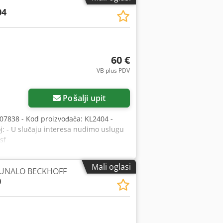
04
60 €
VB plus PDV
Pošalji upit
07838 - Kod proizvođača: KL2404 -
oj: - U slučaju interesa nudimo uslugu
sf
Mali oglasi
ČUNALO BECKHOFF
0