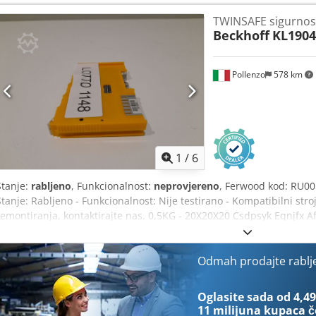
TWINSAFE sigurnos
Beckhoff
KL1904
Pollenzo
578 km
1
/
6
Stanje:
rabljeno
, Funkcionalnost:
neprovjereno
, Ferwood kod: RU00
Stanje: Rabljeno - Funkcionalnost: Nije testirano - Kompatibilni str
remontiranja, kontaktirajte nas. 0,5KG - 20X20X20 Csdpsyk Eqnjfx A
Odmah prodajte rablj
Oglasite sada od 4,49
11 milijuna kupaca
č