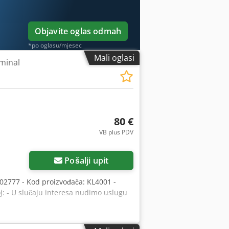
Objavite oglas odmah
*po oglasu/mjesec
Mali oglasi
rminal
80 €
VB plus PDV
Pošalji upit
02777 - Kod proizvođača: KL4001 -
oj: - U slučaju interesa nudimo uslugu