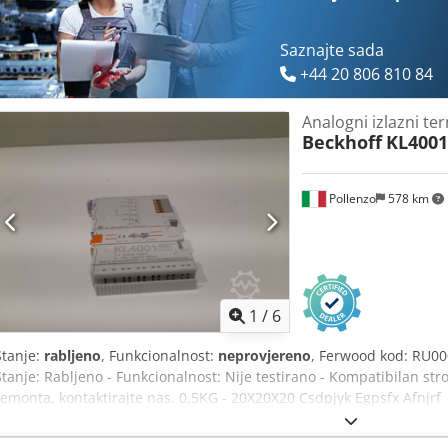
Saznajte sada
+44 20 806 810 84
Analogni izlazni te
Beckhoff
KL4001
Pollenzo
578 km
1
/
6
Stanje:
rabljeno
, Funkcionalnost:
neprovjereno
, Ferwood kod: RU00
Stanje: Rabljeno - Funkcionalnost: Nije testirano - Kompatibilan str
remonta, kontaktirajte nas. 0,5KG - 20X20X20 Csdpjyk Egpsfx Afnjrf