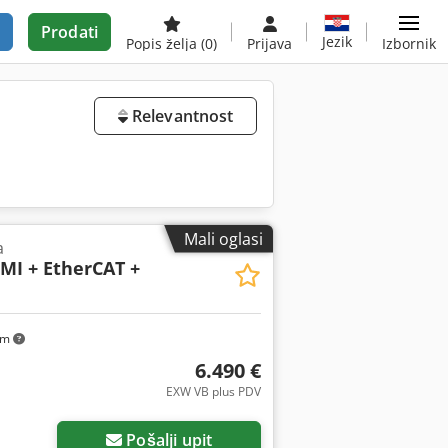
Prodati
Jezik
Popis želja
(0)
Prijava
Izbornik
Relevantnost
Mali oglasi
a
HMI + EtherCAT +
km
6.490 €
EXW VB plus PDV
Pošalji upit