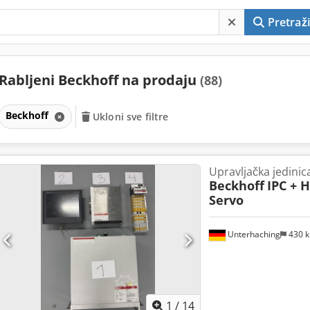
Pretraži
Rabljeni Beckhoff na prodaju
(88)
Beckhoff
Ukloni sve filtre
Upravljačka jedinic
Beckhoff
IPC + 
Servo
Unterhaching
430 
1
/
14