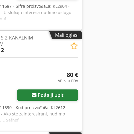
11687 - Šifra proizvođača: KL2904 -
j: - U slučaju interesa nudimo uslugu
fnof
Mali oglasi
 S 2-KANALNIM
OM
12
80 €
VB plus PDV
Pošalji upit
11690 - Kod proizvođača: KL2612 -
: - Ako ste zainteresirani, nudimo
E E Sefnsf