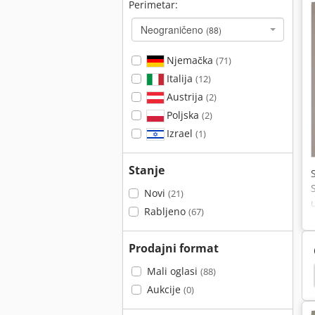
Perimetar:
Neograničeno
(88)
Njemačka
(71)
Italija
(12)
Austrija
(2)
Poljska
(2)
Izrael
(1)
Stanje
Novi
(21)
Rabljeno
(67)
Prodajni format
Mali oglasi
(88)
inica
Komponenta
Indramat
Heidenhain
Aukcije
(0)