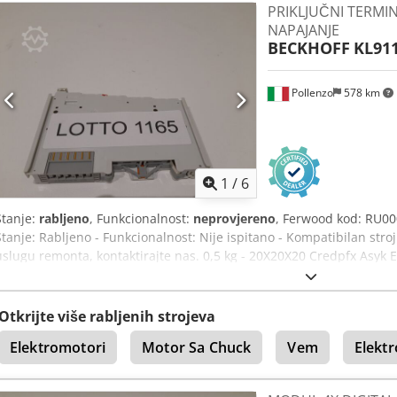
PRIKLJUČNI TERMIN
NAPAJANJE
BECKHOFF
KL91
Pollenzo
578 km
1
/
6
Stanje:
rabljeno
, Funkcionalnost:
neprovjereno
, Ferwood kod: RU00
Stanje: Rabljeno - Funkcionalnost: Nije ispitano - Kompatibilan stroj
uslugu remonta, kontaktirajte nas. 0,5 kg - 20X20X20 Credpfx Asyk E
Otkrijte više rabljenih strojeva
Elektromotori
Motor Sa Chuck
Vem
Elekt