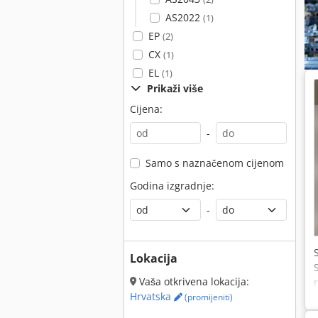
AS2022
(1)
EP
(2)
CX
(1)
EL
(1)
Prikaži više
Cijena:
-
Samo s naznačenom cijenom
Godina izgradnje:
-
Lokacija
Vaša otkrivena lokacija:
Hrvatska
(promijeniti)