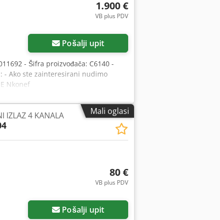
1.900 €
VB plus PDV
Pošalji upit
011692 - Šifra proizvođača: C6140 -
j: - Ako ste zainteresirani nudimo
 E Nkonef
Mali oglasi
I IZLAZ 4 KANALA
04
80 €
VB plus PDV
Pošalji upit