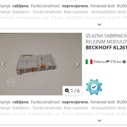
Stanje:
rabljeno
, Funkcionalnost:
neprovjereno
, Ferwood kod: RU00
Stanje: Rabljeno - Funkcionalnost: Nije ispitano - Kompatibilni stro
remonta, kontaktirajte nas. 0,5 kg - 20x20x20 cm Crodpfx Asyk Ek Is
IZLAZNA SABIRNICA
RELEJNIM MODUL
BECKHOFF
KL26
Pollenzo
578 km
1
/
6
Stanje:
rabljeno
, Funkcionalnost:
neprovjereno
, Ferwood kod: RU00
Stanje: Rabljeno - Funkcionalnost: Nije ispitano - Kompatibilni stroj
uslugu revizije, kontaktirajte nas. 0,5 kg 20x20x20 cm Crodpfx Asyk 