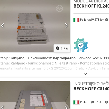
MODUL 4X DIGITAL
BECKHOFF
KL24
Pollenzo
578 km
1
/
6
Stanje:
rabljeno
, Funkcionalnost:
neprovjereno
, Ferwood kod: RU00
Stanje: Rabljeno - Funkcionalnost: Nije testirano - Kompatibilan str
remonta, kontaktirajte nas. 0,5KG 20X20X20cm Crjdpfx Asyk Eh Tefn
INDUSTRIJSKO RA
BECKHOFF
C614
Pollenzo
578 km