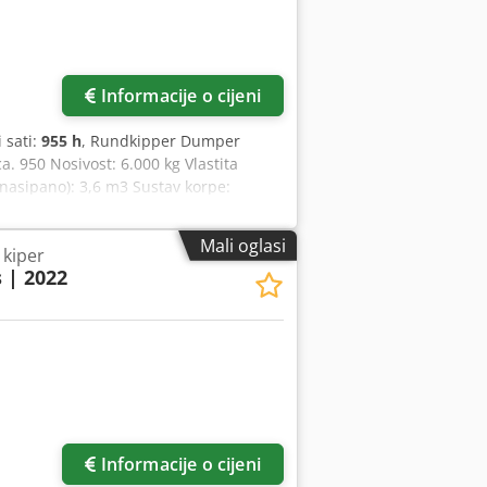
Informacije o cijeni
i sati:
955 h
, Rundkipper Dumper
 950 Nosivost: 6.000 kg Vlastita
nasipano): 3,6 m3 Sustav korpe:
rina: 2.018 mm Duljina: 4.489 mm
Ukupna težina (za cestu): 7.490 kg
Mali oglasi
 kiper
vnim osobama u smislu §14 BGB.
 | 2022
Informacije o cijeni