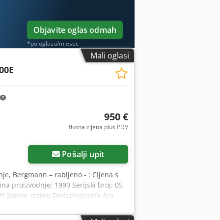
Objavite oglas odmah
*po oglasu/mjesec
Mali oglasi
00E
950 €
fiksna cijena plus PDV
Pošalji upit
anje, Bergmann – rabljeno - : Cijena s
na proizvodnje: 1990 Serijski broj: 05
5 kW Stanje: dobro Dsdszbygrspfx Am
 otpada: Poseban čelični bubanj
manjujući njegovu zapreminu do devet