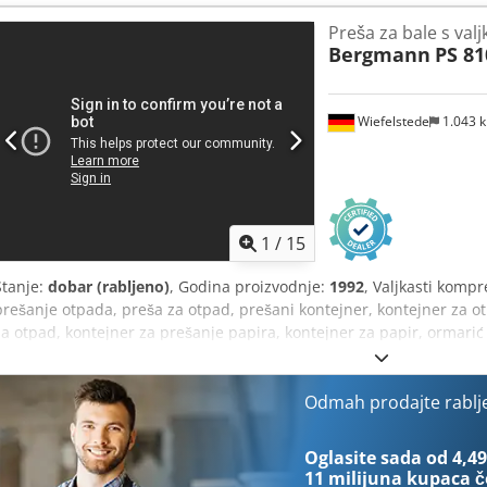
recikliranje i ima robusnu industrijsku konstrukciju, što ga čini pri
Preša za bale s val
otpadom, pogone za recikliranje, skladišta, logističke centre i indus
Bergmann
PS 81
Proizvođač: Bergmann Dcsdpozntxaefx Am Hek Model: SB 600-58 God
Robusna čelična konstrukcija Prikladna za karton, plastičnu foliju, p
za recikliranje Stanje Rabljeni industrijski stroj. Prodaje se u sta
Wiefelstede
1.043 
je inspekcija uz prethodni dogovor.
1
/
15
Stanje:
dobar (rabljeno)
, Godina proizvodnje:
1992
, Valjkasti kompr
prešanje otpada, preša za otpad, prešani kontejner, kontejner za o
za otpad, kontejner za prešanje papira, kontejner za papir, ormarić 
smanjivač kartona, preša za papir u balama, rotirajući kompresor 
za papir u balama - Tip: PS 8100-38 - Kompresor za otpad: s rotiraj
Mogućnost kontinuiranog punjenja - Pogonska snaga: 2,02 kW Dcedp
Odmah prodajte rablj
1190/990/H670 mm - Volumen bale: 1 m³ - Transportne dimenzije: 
Oglasite sada od 4,49
11 milijuna kupaca
č