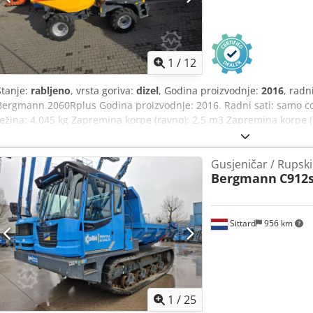
1
/
12
Stanje:
rabljeno
, vrsta goriva:
dizel
, Godina proizvodnje:
2016
, radn
Bergmann 2060Rplus Godina proizvodnje: 2016. Radni sati: samo cca.
težina: 4.045 kg Zapremina korpe (ravno): 2,5 m3 Zapremina korpe (
Hidraulički rotirajuća i kipajuća korpa za 180° Visina: 3.107 mm Ši
Dcodpfx Amoyaa S Es Hsk Svetla visina: 2.373 mm Brzina: 0-28 km/h 
Gusjeničar / Rupski
Nosivost (za cestu): 3.190 kg Ponuda je namijenjena isključivo pra
Bergmann
C912s
Sittard
956 km
1
/
25