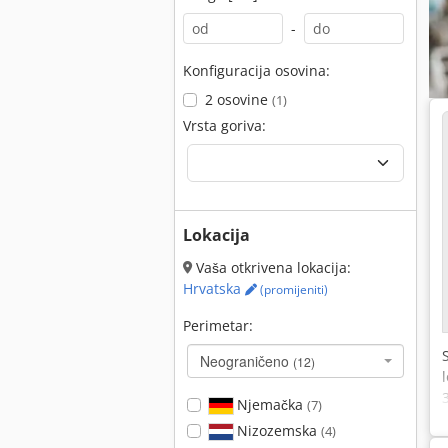
-
Konfiguracija osovina:
2 osovine
(1)
Vrsta goriva:
Lokacija
Vaša otkrivena lokacija:
Hrvatska
(promijeniti)
Perimetar:
Neograničeno
(12)
Njemačka
(7)
Nizozemska
(4)