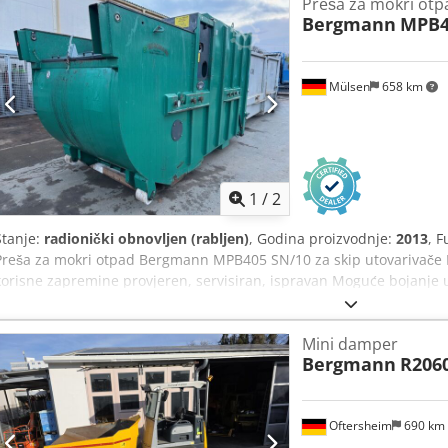
Preša za mokri otp
Bergmann
MPB4
Mülsen
658 km
1
/
2
Stanje:
radionički obnovljen (rabljen)
, Godina proizvodnje:
2013
, 
Preša za mokri otpad Bergmann MPB405 SN/10 za skip utovarivač
korisne zapremine provjeren, servisiran, ispravan Moguće bojanje 
ponudu uključujući dostavu.
Mini damper
Bergmann
R2060
Oftersheim
690 km