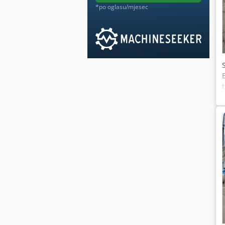
*po oglasu/mjesec