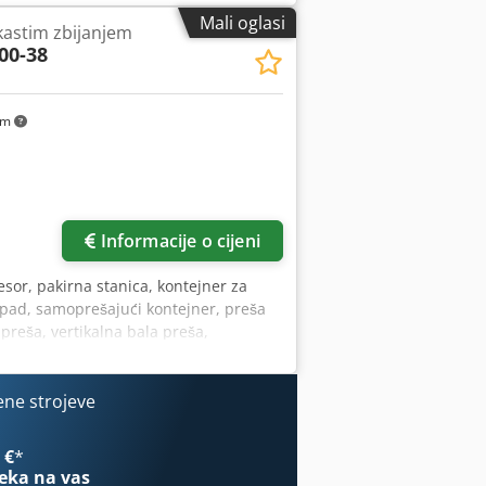
kladnim za tvrtke za upravljanje
Mali oglasi
jkastim zbijanjem
trijske pogone. Tehničke specifikacije
00-38
ina: 1991 Masa stroja: 810 kg
apir, PET i druge materijale prikladne
nju prikazanom na fotografijama. Moguća
km
Informacije o cijeni
esor, pakirna stanica, kontejner za
tpad, samoprešajući kontejner, preša
preša, vertikalna bala preša,
otpada - Proizvođač: Bergmann, preša
ućom jedinicom za zbijanje - Prednost:
fexrpi Ajx Am Hok - Ulazni otvor:
ene strojeve
1600/1200/H2200 mm - Težina: 898 kg
 €
*
eka na vas