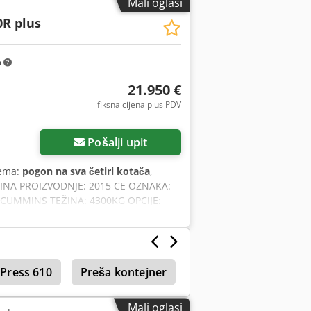
Mali oglasi
od strane svih korisnika. Ulazni žlijeb
0R plus
otpada.
m
21.950 €
fiksna cijena plus PDV
Pošalji upit
rema:
pogon na sva četiri kotača
,
INA PROIZVODNJE: 2015 CE OZNAKA:
CUMMINS TEŽINA: 4300KG OPCIJE:
 UPORABU CENTRALNO PODMAZIVANJE
Press 610
Preša kontejner
Mali oglasi