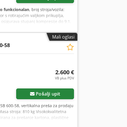
o funkcionalan
, broj stroja/vozila:
r s rotirajućim valjkom prikuplja,
 osigurava stupanj kompresije do 9:1.
esno i ulijevo, što neprestano drži
enje – komprimirani otpad ostaje u
Mali oglasi
na mjestu nastanka otpada u
0-58
mica ili transportnih traka i
Agsfx Am Hek Posebno je jednostavna
2.600 €
VB plus PDV
Pošalji upit
SB 600-58, vertikalna preša za prodaju
sa stroja: 810 kg Visokokvalitetna
rana za prešanje kartona, plastične
liranje. Stroj dolazi iz postrojenja za