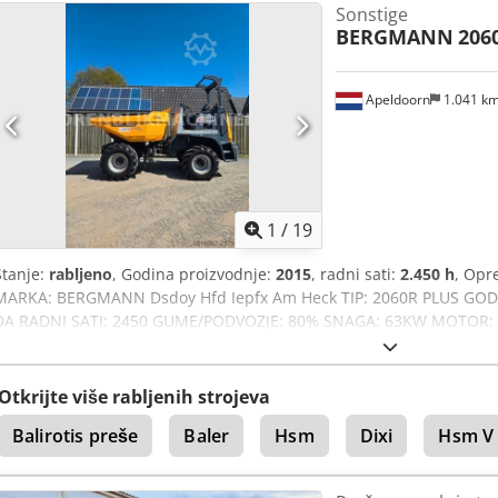
Sonstige
puta. Kontinuirano punjenje: Stroj omogućuje kontinuirano punjenje 
BERGMANN
206
može ostati otvoren tijekom rada, što olakšava i ubrzava sabijanje 
Apeldoorn
1.041 k
1
/
19
Stanje:
rabljeno
, Godina proizvodnje:
2015
, radni sati:
2.450 h
, Op
MARKA: BERGMANN Dsdoy Hfd Iepfx Am Heck TIP: 2060R PLUS GOD
DA RADNI SATI: 2450 GUME/PODVOZJE: 80% SNAGA: 63KW MOTOR: 
NOSIVOST 6.000 KG GUME 80% ROTIRAJUĆI ODMAH SPREMAN ZA
Otkrijte više rabljenih strojeva
Balirotis preše
Baler
Hsm
Dixi
Hsm V 