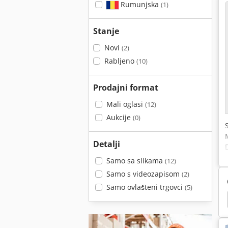
Rumunjska
(1)
Stanje
Novi
(2)
Rabljeno
(10)
Prodajni format
Mali oglasi
(12)
Aukcije
(0)
Detalji
Samo sa slikama
(12)
Samo s videozapisom
(2)
Samo ovlašteni trgovci
(5)
ess Kontejner
Husmann
Usm
Avermann