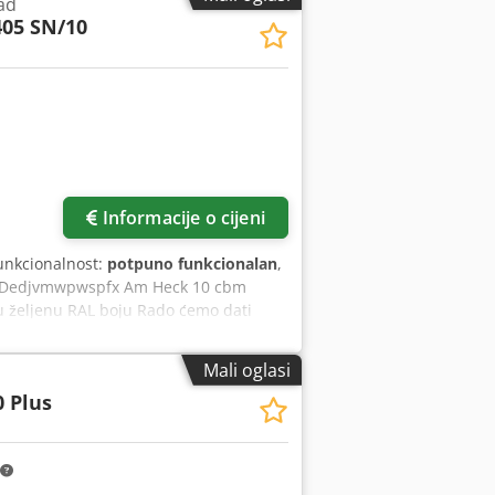
ad
05 SN/10
Zatražite više slika
Informacije o cijeni
Funkcionalnost:
potpuno funkcionalan
,
e Dedjvmwpwspfx Am Heck 10 cbm
u željenu RAL boju Rado ćemo dati
Mali oglasi
 Plus