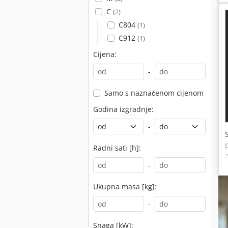
C
(2)
C804
(1)
C912
(1)
Cijena:
-
Samo s naznačenom cijenom
Godina izgradnje:
-
Radni sati [h]:
-
Ukupna masa [kg]:
-
Snaga [kW]: