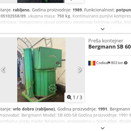
Stanje:
rabljeno
, Godina proizvodnje:
1989
, Funkcionalnost:
potpun
105102558/89
, ukupna masa:
750 kg
, Kontinuirano punjivi kompreso
usitnjava i komprimira otpad pomoću posebnog čeličnog valjka, koji
Kompresija se postiže izmjenjujućom rotacijom specijalnog valjka ud
materijal za punjenje pod pritiskom. Omogućuje kontinuirano punj
Preša kontejner
prozirnoj PE vreći. Postaja za pakiranje može se postaviti izravno 
Bergmann
SB 60
prostorijama. Također je idealna za kontinuirano punjenje putem oko
jednostavna je za korištenje. Ispunjava CE standarde. Dcodpozr H 
za održavanje.
Codlea
803 km
1
/
3
Stanje:
vrlo dobro (rabljeno)
, Godina proizvodnje:
1991
, Bergmann 
Proizvođač: Bergmann Model: SB 600-58 Godina proizvodnje: 1991 Ma
vertikalna preša marke Bergmann, proizvedena u Njemačkoj, dizajni
folije (LDPE), PET boca, papira i drugih materijala prikladnih za recik