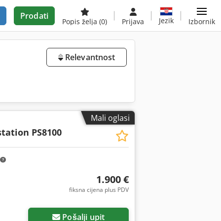
Prodati
Jezik
Popis želja
(0)
Prijava
Izbornik
Relevantnost
Mali oglasi
tation PS8100
1.900 €
fiksna cijena plus PDV
Pošalji upit