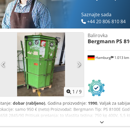
Saznajte sada
+44 20 806 810 84
Balirovka
Bergmann
PS 81
Hamburg
1.013 km
1
/
9
Stanje:
dobar (rabljeno)
, Godina proizvodnje:
1990
, Valjak za sabij
lokacije: samo 950 € (neto) Proizvođač: Bergmann Tip: PS 8100E Godi
3658 2845/90 Pritisak prešanja: to Vlastita težina: 750 kg 400V, 5,
Hsck Dostupno: od Q4/2026 Lokacija: Hamburg Učinkovito sabijanje
omogućuje učinkovito skupljanje, drobljenje i sabijanje otpada, s