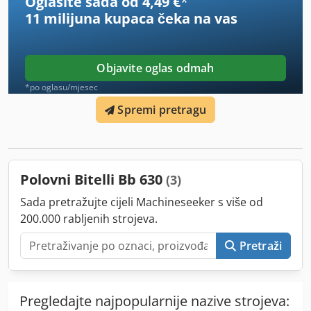
Oglasite sada od 4,49 €
*
11 milijuna kupaca
čeka na vas
Objavite oglas odmah
*po oglasu/mjesec
Spremi pretragu
Polovni Bitelli Bb 630
(3)
Sada pretražujte cijeli Machineseeker s više od
200.000 rabljenih strojeva.
Pretraži
Pregledajte najpopularnije nazive strojeva: