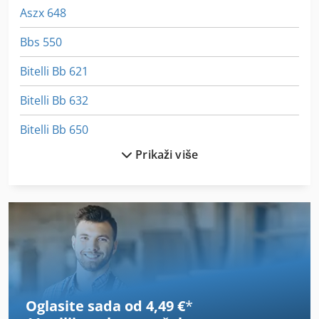
Aszx 648
Bbs 550
Bitelli Bb 621
Bitelli Bb 632
Bitelli Bb 650
Prikaži više
Bitelli Bb 730
Bitelli Sf 102
Bitelli Sf 60
Bobcat S 630
Boehringer Dus 560 Ti
Oglasite sada od 4,49 €
*
Hitachi Seiki Hg 630