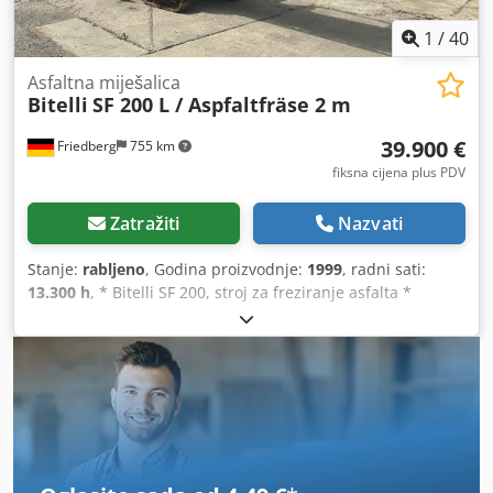
1
/
40
Asfaltna miješalica
Bitelli
SF 200 L / Aspfaltfräse 2 m
39.900 €
Friedberg
755 km
fiksna cijena plus PDV
Zatražiti
Nazvati
Stanje:
rabljeno
, Godina proizvodnje:
1999
, radni sati:
13.300 h
, * Bitelli SF 200, stroj za freziranje asfalta *
Godina proizvodnje: 1999. * Radni sati: 13.000 sati * MB
motor * Širina freziranja: 2 m Chodpfx Aszm Epbecnsa *
Hidraulični sklopivi transporter * Težina: 29.000 kg * Više
fotografija i videozapisa dostupno putem WhatsAppa *
Podaci su bez jamstva i podložni promjenama.