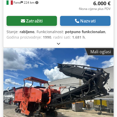
6.000 €
Fano
224 km
fiksna cijena plus PDV
Zatražiti
Nazvati
Stanje:
rabljeno
, Funkcionalnost:
potpuno funkcionalan
,
Godina proizvodnje:
1990
, radni sati:
1.681 h
,
Mali oglasi