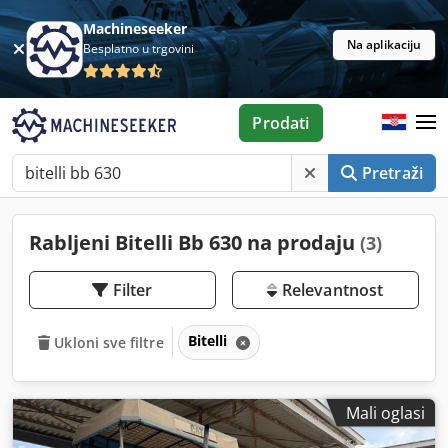
Machineseeker
Na aplikaciju
Besplatno u trgovini
Prodati
Pretraži
Rabljeni Bitelli Bb 630 na prodaju
(3)
Filter
Relevantnost
Bitelli
Ukloni sve filtre
Mali oglasi