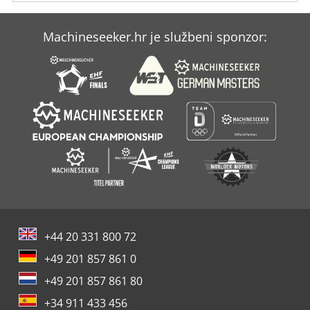
Volvo 6300
Machineseeker.hr je službeni sponzor:
Volvo Bm 6300
Zettelmeyer 4002
+44 20 331 800 72
+49 201 857 861 0
+49 201 857 861 80
+34 911 433 456