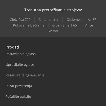
Trenutna pretraživanja strojeva:
Gietz Fsa 720
Gildemeister
Gildemeister As 67
Rukovanje bačvama
Giben Smart 65
Vilice
Gietart
Prodati
Postavljanje oglasa
Upravljajte oglase
Rezervirajte oglašavanje
Pečat povjerenja
Pošaljite aukciju