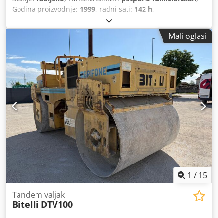
Godina proizvodnje:
1999
, radni sati:
142 h
,
Mali oglasi
1
/
15
Tandem valjak
Bitelli
DTV100