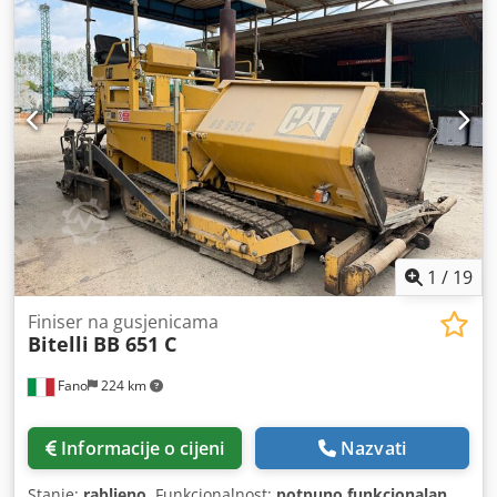
1
/
19
Finiser na gusjenicama
Bitelli
BB 651 C
Fano
224 km
Informacije o cijeni
Nazvati
Stanje:
rabljeno
, Funkcionalnost:
potpuno funkcionalan
,