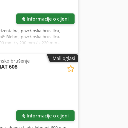
Informacije o cijeni
rizontalna, površinska brusilica,
ač: Blohm, površinska brusilica-
 490 mm / y 200 mm / z 220 mm -
Mali oglasi
insko brušenje
AT 608
Informacije o cijeni
brom radnom stanju. Magnet 600 mm