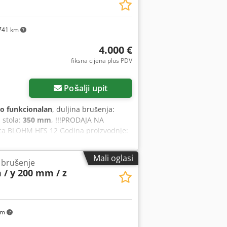
o prethodnoj prodaji i greškama u
ofila model PLANOMAT 616 / SIEMENS
741 km
4.000 €
fiksna cijena plus PDV
Pošalji upit
o funkcionalan
, duljina brušenja:
a stola:
350 mm
, !!!PRODAJA NA
ca BLOHM HFS 12 Godina proizvodnje:
a magnetskog steznika: 1.350x350 mm
vi Stroj je u funkciji i može se u
Mali oglasi
 brušenje
 / y 200 mm / z
km