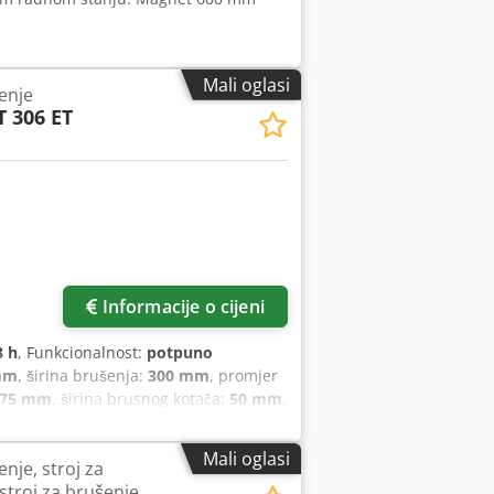
Mali oglasi
enje
 306 ET
Informacije o cijeni
8 h
, Funkcionalnost:
potpuno
mm
, širina brušenja:
300 mm
, promjer
575 mm
, širina brusnog kotača:
50 mm
,
or duljina:
2.960 mm
, potrebna širina:
obro očuvano stanje
Mali oglasi
nje, stroj za
stroj za brušenje