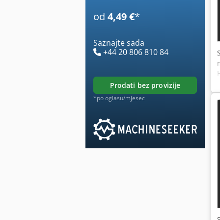
od
4,49 €
*
Saznajte sada
+44 20 806 810 84
prodati bez provizije
*po oglasu/mjesec