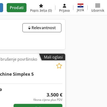
Prodati
Jezik
Popis želja
(0)
Prijava
Izbornik
Relevantnost
Mali oglasi
o brušenje površinsko
schine
Simplex 5
3.500 €
fiksna cijena plus PDV