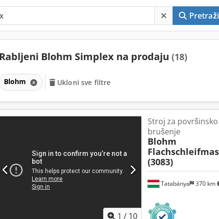
Pretraži
Rabljeni Blohm Simplex na prodaju
(18)
Blohm
Ukloni sve filtre
Stroj za površinsk
brušenje
Blohm
Flachschleifma
(3083)
Tatabánya
370 km
1
/
10