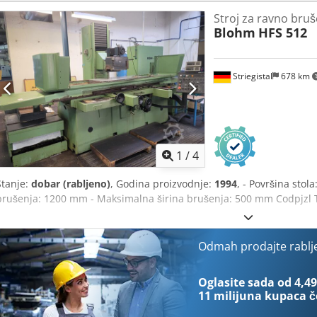
Stroj za ravno bruš
Blohm
HFS 512
Striegistal
678 km
1
/
4
Stanje:
dobar (rabljeno)
, Godina proizvodnje:
1994
, - Površina sto
brušenja: 1200 mm - Maksimalna širina brušenja: 500 mm Codpjzl 
Odmah prodajte rablj
Oglasite sada od 4,49
11 milijuna kupaca
č