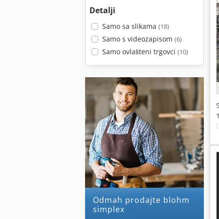
Detalji
Samo sa slikama
(18)
Samo s videozapisom
(6)
Samo ovlašteni trgovci
(10)
Odmah prodajte blohm
simplex