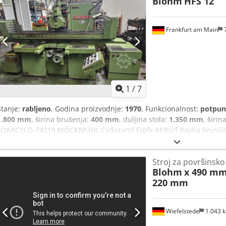
Blohm
HFS 12
se. CITAT Zadovoljstvo nam je ponuditi vam ex naše zalihe, podložn
tehnički: BLOHM CNC stroj za horizontalno brušenje površina i pr
840 D godina 2000 Serijski br. 14 617x _____ Mljevenje...
Frankfurt am Main
1
/
7
Stanje:
rabljeno
, Godina proizvodnje:
1970
, Funkcionalnost:
potpun
1.800 mm
, širina brušenja:
400 mm
, duljina stola:
1.350 mm
, širin
LOKACIJI D-74219 MÖCKMÜHL Csdozamf Ejpfx Ahhsrf Ravna brusili
1970. Duljina brušenja: 1800 mm Širina brušenja: 400 mm Veličin
Dodatna oprema: Sustav za hlađenje (KSS-ANLAGE) Razni brusni disko
Stroj za površinsko
svakom trenutku pregledati pod naponom.
Blohm
x 490 mm
220 mm
Wiefelstede
1.043 