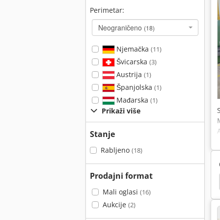
Perimetar:
Neograničeno
(18)
Njemačka
(11)
Švicarska
(3)
Austrija
(1)
Španjolska
(1)
Mađarska
(1)
Prikaži više
Stanje
Rabljeno
(18)
Prodajni format
 Površina
Ravno Noževi
Površina Tehnologija
Mali oglasi
(16)
Aukcije
(2)