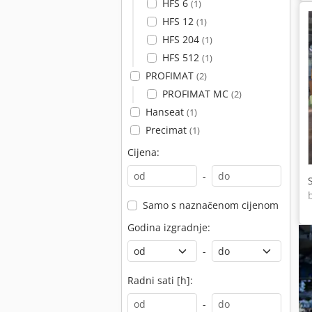
HFS 6
(1)
HFS 12
(1)
HFS 204
(1)
HFS 512
(1)
PROFIMAT
(2)
PROFIMAT MC
(2)
Hanseat
(1)
Precimat
(1)
Cijena:
-
Samo s naznačenom cijenom
Godina izgradnje:
-
Radni sati [h]:
-