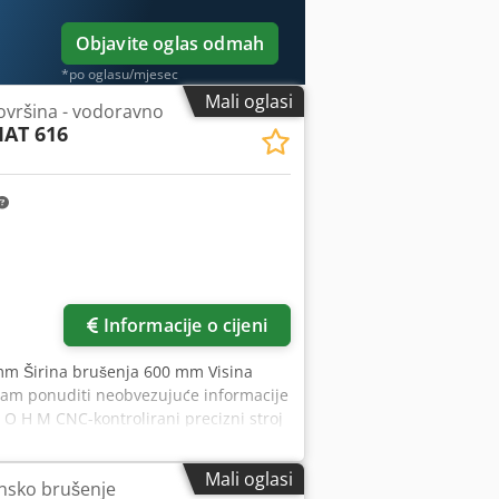
Objavite oglas odmah
*po oglasu/mjesec
Mali oglasi
površina - vodoravno
AT 616
Informacije o cijeni
mm Širina brušenja 600 mm Visina
m ponuditi neobvezujuće informacije
 O H M CNC-kontrolirani precizni stroj
40 D Godina proizvodnje 2000
) Veličina stola 2.000 x 600 Radna
Mali oglasi
insko brušenje
je stola X 1.700 mm Maks. okomito