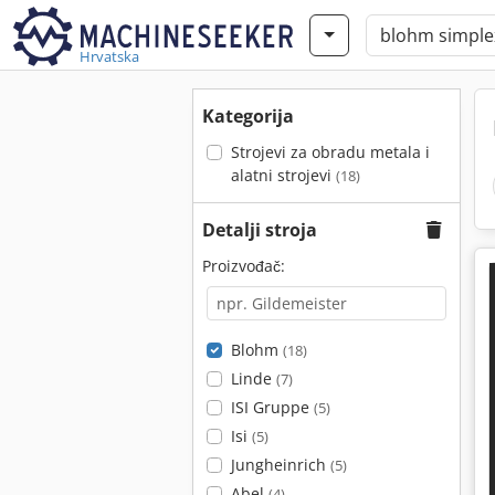
Hrvatska
Kategorija
Strojevi za obradu metala i
alatni strojevi
(18)
Detalji stroja
Proizvođač:
Blohm
(18)
Linde
(7)
ISI Gruppe
(5)
Isi
(5)
Jungheinrich
(5)
Abel
(4)