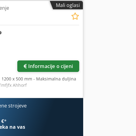
Mali oglasi
enje
Informacije o cijeni
la: 1200 x 500 mm - Maksimalna duljina
Tmfjfx Ahhorf
ene strojeve
 €
*
eka na vas