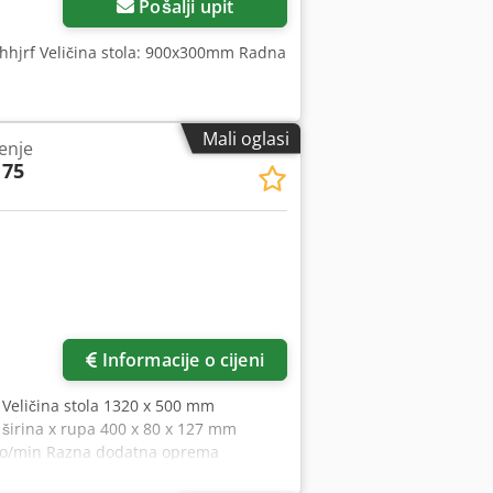
Pošalji upit
jhhjrf Veličina stola: 900x300mm Radna
Mali oglasi
enje
 75
Informacije o cijeni
Veličina stola 1320 x 500 mm
širina x rupa 400 x 80 x 127 mm
00 o/min Razna dodatna oprema