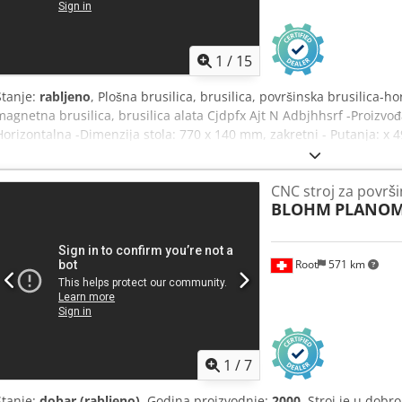
1
/
15
Stanje:
rabljeno
, Plošna brusilica, brusilica, površinska brusilica-ho
magnetna brusilica, brusilica alata Cjdpfx Ajt N Adbjhhsrf -Proizvođ
Horizontalna -Dimenzija stola: 770 x 140 mm, zakretni - Putanja: x
Dimenzije: 1030/870/H1510 mm -Ukupna težina: 403 kg
CNC stroj za površ
BLOHM
PLANOM
Root
571 km
1
/
7
Stanje:
dobar (rabljeno)
, Godina proizvodnje:
2000
, Stroj je u do