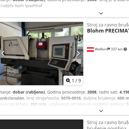
Crodpfx Aorh Ipaehhof
Stroj za ravno bruš
Blohm
PRECIMAT
Wolfern
337 km
1
/
9
Stanje:
dobar (rabljeno)
, Godina proizvodnje:
2008
, radni sati:
4.19
funkcionalan
, broj stroja/vozila:
5070-0016
, duljina brušenja:
600 
brusnog kotača:
300 mm
, udaljenost od stola do središta vretena:
ukupna masa:
3.000 kg
, potrebna visina:
2.300 mm
, potreban prost
3.200 mm
, rabljena ravna brusilica Credpfx Aoy Ry Dqjhhef Vrlo d
Stroj za ravno bruše
brušenje površina, 