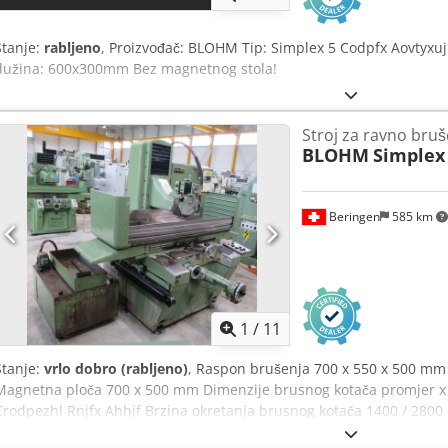
Stanje:
rabljeno
, Proizvođač: BLOHM Tip: Simplex 5 Codpfx Aovtyxu
dužina: 600x300mm Bez magnetnog stola!
Stroj za ravno bruš
BLOHM
Simplex
Beringen
585 km
1
/
11
Stanje:
vrlo dobro (rabljeno)
, Raspon brušenja 700 x 550 x 500 mm 
Magnetna ploča 700 x 500 mm Dimenzije brusnog kotača promjer x 
Crodpezhl Rnjfx Ahhjf Brzina okretanja brusnog kotača 1400 / 28
MARCELS MASCHINEN AG