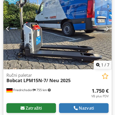
konstrukcije:
800 mm
, Visokopodizni viličar Težište tereta:
600 mm Širina vilica: 180 mm Debljina vilica: 60 mm Tip
jarbola: Duplex Stanje: Novo Tehničko stanje: Novo Prednji
kotači tip: Poliuretan Stanje prednjih kotača: 80 - 100%
Stražnji kotači tip: Poliuretan Stanje stražnjih kotača: 80 -
100% Baterija volt: 24V Baterija Ah: 60Ah Tip baterije: Litij-
ionska Godina proizvodnje baterije: 2026 Stanje baterije:
80 - 100% Cjdpfjy Uz Sqex Ahzerf CE certifikat, Litij-ionska
baterija bez održavanja 24 V
1
/
7
Ručni paletar
Bobcat
LPM15N-7/ Neu 2025
1.750 €
Friedrichsdorf
755 km
VB plus PDV
Zatražiti
Nazvati