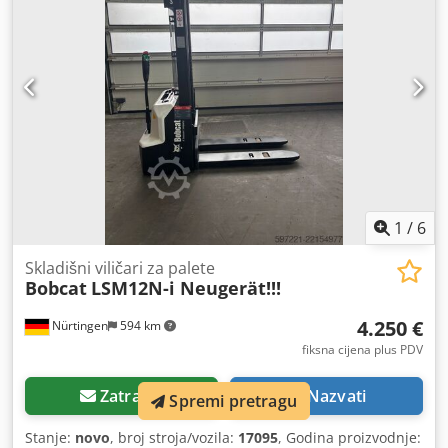
kg
, 5174830 Serijski broj: OBA05-000013 Cjdpfx Aezfd
Dzehzjrf Podaci o bateriji: 51,2 V, 277 Ah
1
/
6
Skladišni viličari za palete
Bobcat
LSM12N-i Neugerät!!!
4.250 €
Nürtingen
594 km
fiksna cijena plus PDV
Zatražiti
Nazvati
Spremi pretragu
Stanje:
novo
, broj stroja/vozila:
17095
, Godina proizvodnje: