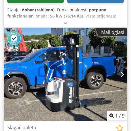
Stanje:
dobar (rabljeno)
, Funkcionalnost:
potpuno
funkcionalan
, snaga:
56 kW (76,14 KS)
, vrsta prijenosa:
hidrostat
, vrsta goriva:
dizel
, dizalna snaga:
2.200 kg/m
,
Godina proizvodnje:
2008
, radni sati:
4.871 h
, Oprema:
Mali oglasi
kabina, vilice za palete
, Teleskopski utovarivač BOBCAT
T2250 Godina proizvodnje: 2008. Prema brojaču: 4.871
radni sat Nosivost: 2,2 tone Visina podizanja: 5 metara
Snaga: 56 kW 2 stupnja hidrostatike Visina: samo 198 cm
Cjdpozr En Iofx Ahzerf Širina: samo 190 cm - uključujući
vilicu - mehanički brzi sustav za izmjenu priključaka -
dodatni krug do nosača vilice - pogon na sva četiri kotača -
3 načina upravljanja - upravljanje pomoću džojstika -
kamera za vožnju unatrag - kabina s grijanjem - sustav
osvjetljenja sa žmigavcima - odmah spreman za upotrebu -
dobra guma - uključujući odobrenje za cestovnu upotrebu
(Nizozemska) Prodajna cijena: 21.900,00 € (neto) Moguća je
i povoljna dostava! Uz doplatu, moguće i s novom lopatom
ili novom radnom košarom!
1
/
9
Slagač paleta