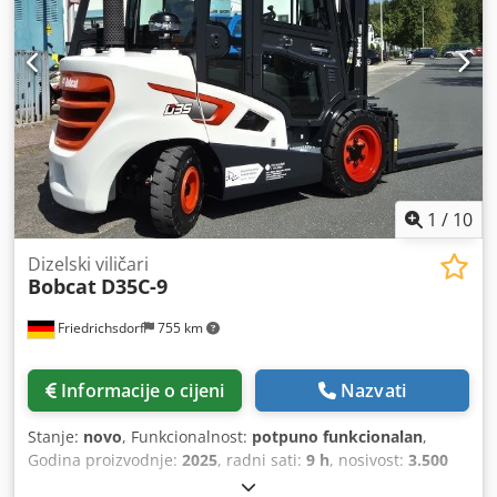
1
/
10
Dizelski viličari
Bobcat
D35C-9
Friedrichsdorf
755 km
Informacije o cijeni
Nazvati
Stanje:
novo
, Funkcionalnost:
potpuno funkcionalan
,
Godina proizvodnje:
2025
, radni sati:
9 h
, nosivost:
3.500
kg
, visina podizanja:
4.380 mm
, slobodno dizanje:
1.300