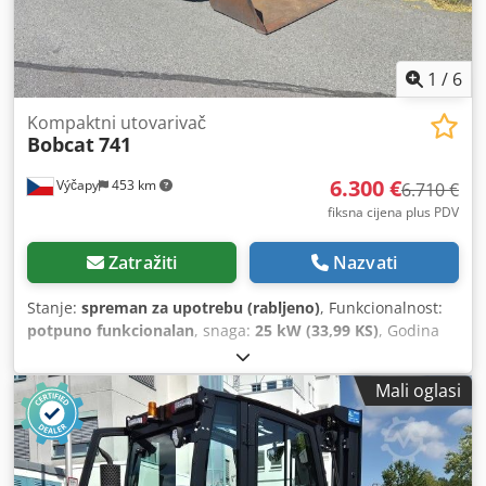
1
/
6
Kompaktni utovarivač
Bobcat
741
6.300 €
Výčapy
453 km
6.710 €
fiksna cijena plus PDV
Zatražiti
Nazvati
Stanje:
spreman za upotrebu (rabljeno)
, Funkcionalnost:
potpuno funkcionalan
, snaga:
25 kW (33,99 KS)
, Godina
proizvodnje:
1990
, radni sati:
5.700 h
, Bobcat 741 s Deutz
motorom 29,5 KS Credpfey Skqwsx Ahzof 5700 radnih sati,
Mali oglasi
godina proizvodnje oko 1990. Kanta