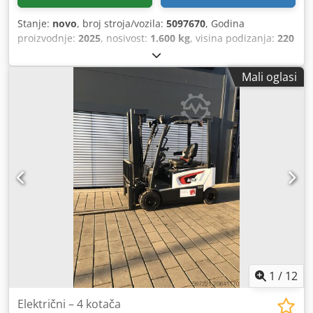
Stanje:
novo
, broj stroja/vozila:
5097670
, Godina
proizvodnje:
2025
, nosivost:
1.600 kg
, visina podizanja:
220
mm
, težište tereta:
600 mm
, vrsta goriva:
električni
, vrsta
jarbola:
drugo
, građevinska visina:
1.300 mm
, napon
Mali oglasi
baterije:
25,6 V
, duljina vilica:
1.150 mm
, ukupna masa:
400 kg
, 5097670 Serijski broj: OBWN3-0000 Crjdpfx
Ahjytldgjzof Podaci o bateriji: 25,6 V, 150 Ah
1
/
12
Električni – 4 kotača