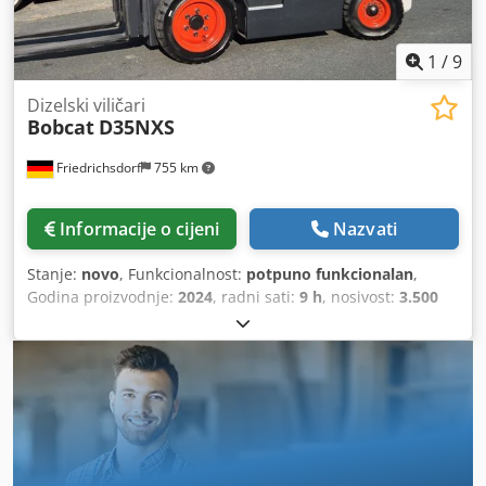
ionska baterija bez održavanja,
1
/
9
Dizelski viličari
Bobcat
D35NXS
Friedrichsdorf
755 km
Informacije o cijeni
Nazvati
Stanje:
novo
, Funkcionalnost:
potpuno funkcionalan
,
Godina proizvodnje:
2024
, radni sati:
9 h
, nosivost:
3.500
kg
, visina podizanja:
4.820 mm
, slobodno dizanje:
1.400
mm
, vrsta goriva:
dizel
, vrsta jarbola:
triplex
, građevinska
visina:
2.350 mm
, snaga:
45 kW (61,18 KS)
, širina nosača
vilica:
1.190 mm
, duljina vilica:
1.200 mm
, masa praznog
vozila:
4.850 kg
, ukupna duljina:
2.750 mm
, vrsta pogona:
Diesel
, širina konstrukcije:
1.290 mm
, Dizelski viličar
Težišna točka tereta: 500 ISO klasa: ISO klasa 3 = 2.500 -
4.999 kg Tip jarbola: Triplex Mjenjač: pretvarač momenta