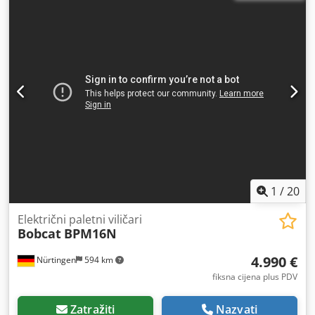
duljina vilica:
1.150 mm
, ukupna masa:
1.412 kg
, 5097695
Serijski broj: OBWNQ-00000 Podaci o bateriji: 25,6 V, 150
Ah Crodpfxeytld To Ahzsf
1
/
20
Električni paletni viličari
Bobcat
BPM16N
4.990 €
Nürtingen
594 km
fiksna cijena plus PDV
Zatražiti
Nazvati