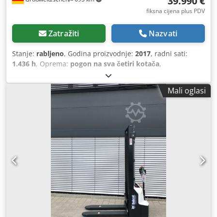
39.990 €
fiksna cijena plus PDV
Zatražiti
Nazvati
Stanje:
rabljeno
, Godina proizvodnje:
2017
, radni sati:
1.436 h
, Oprema:
pogon na sva četiri kotača
,
Mali oglasi