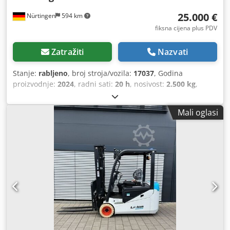
25.000 €
Nürtingen
594 km
fiksna cijena plus PDV
Zatražiti
Nazvati
Stanje:
rabljeno
, broj stroja/vozila:
17037
, Godina
proizvodnje:
2024
, radni sati:
20 h
, nosivost:
2.500 kg
,
visina podizanja:
4.710 mm
, slobodno dizanje:
1.700 mm
,
težište tereta:
500 mm
, vrsta goriva:
električni
, vrsta
Mali oglasi
jarbola:
triplex
, građevinska visina:
2.180 mm
, napon
baterije:
48 V
, duljina vilica:
1.200 mm
, veličina prednje
gume:
23X9-10
, veličina stražnje gume:
18X7-8
, ukupna
masa:
3.552 kg
, 5141046 Crjdpsy Hau Iefx Ahzef Serijski
broj: FBA47-4880-01823 Podaci o bateriji: 48 V, 600 Ah,
litijska