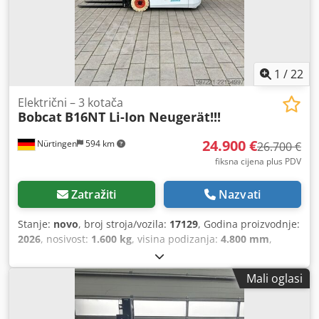
1
/
22
Električni – 3 kotača
Bobcat
B16NT Li-Ion Neugerät!!!
24.900 €
Nürtingen
594 km
26.700 €
fiksna cijena plus PDV
Zatražiti
Nazvati
Stanje:
novo
, broj stroja/vozila:
17129
, Godina proizvodnje:
2026
, nosivost:
1.600 kg
, visina podizanja:
4.800 mm
,
slobodno dizanje:
1.484 mm
, težište tereta:
500 mm
, vrsta
goriva:
električni
, vrsta jarbola:
triplex
, građevinska visina:
Mali oglasi
2.215 mm
, napon baterije:
51,2 V
, duljina vilica:
1.200 mm
,
veličina prednje gume:
18x7-8 non marking
, veličina
stražnje gume:
16x6-8 non marking
, ukupna masa:
3.290