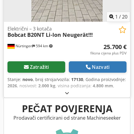
1
/
20
Električni – 3 kotača
Bobcat
B20NT Li-Ion Neugerät!!!
25.700 €
Nürtingen
594 km
fiksna cijena plus PDV
Zatražiti
Nazvati
Stanje:
novo
, broj stroja/vozila:
17130
, Godina proizvodnje:
2026
, nosivost:
2.000 kg
, visina podizanja:
4.800 mm
,
slobodno dizanje:
1.484 mm
, težište tereta:
500 mm
, vrsta
goriva:
električni
, vrsta jarbola:
triplex
, građevinska visina:
2.215 mm
, napon baterije:
51,2 V
, duljina vilica:
1.200 mm
,
PEČAT POVJERENJA
veličina prednje gume:
200/50-10 non-marking
, veličina
stražnje gume:
16x6-8 non marking
, ukupna masa:
3.790
Prodavači certificirani od strane Machineseeker
kg
, 5174822 Serijski broj: OBA07-000027 Podaci o bateriji:
51,2 V, 277 Ah Cedpfx Ajzfd D Ishzerf