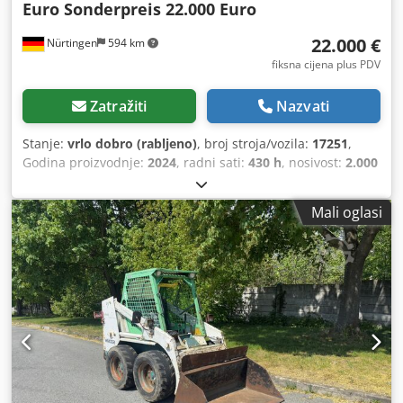
Euro Sonderpreis 22.000 Euro
22.000 €
Nürtingen
594 km
fiksna cijena plus PDV
Zatražiti
Nazvati
Stanje:
vrlo dobro (rabljeno)
, broj stroja/vozila:
17251
,
Godina proizvodnje:
2024
, radni sati:
430 h
, nosivost:
2.000
kg
, visina podizanja:
4.730 mm
, slobodno dizanje:
1.470
mm
, težište tereta:
500 mm
, vrsta goriva:
dizel
, vrsta
Mali oglasi
jarbola:
triplex
, građevinska visina:
2.190 mm
, duljina
vilica:
1.050 mm
, veličina prednje gume:
7.00-15 5.50
,
veličina stražnje gume:
6.50-10
, ukupna masa:
4.053 kg
,
5215420 Credpjzr Db Hefx Ahzjf Serijski broj: FDA2A-5052-
00236