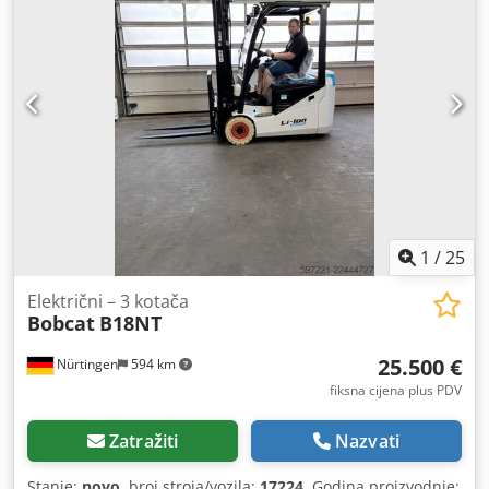
100%
, ukupna masa:
19.300 kg
, Oprema:
kabina
, 5218640
Cedpfxozp T Auj Ahzjrf Serijski broj: FDC0H-5107-00494
1
/
25
Električni – 3 kotača
Bobcat
B18NT
25.500 €
Nürtingen
594 km
fiksna cijena plus PDV
Zatražiti
Nazvati
Stanje:
novo
, broj stroja/vozila:
17224
, Godina proizvodnje: