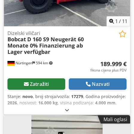
1
/
11
Dizelski viličari
Bobcat
D 160 S9 Neugerät 60
Monate 0% Finanzierung ab
Lager verfügbar
189.999 €
Nürtingen
594 km
fiksna cijena plus PDV
Zatražiti
Nazvati
Stanje:
novo
, broj stroja/vozila:
17279
, Godina proizvodnje:
2026
, nosivost:
16.000 kg
, visina podizanja:
4.000 mm
,
slobodno dizanje:
1.480 mm
, težište tereta:
600 mm
, vrsta
goriva:
dizel
, vrsta jarbola:
triplex
, građevinska visina:
Mali oglasi
3.030 mm
, duljina vilica:
2.400 mm
, veličina prednje
gume:
12.00-20 100%
, veličina stražnje gume:
12.00-20