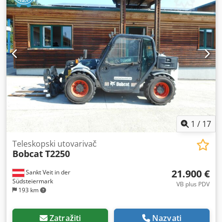
1
/
17
Teleskopski utovarivač
Bobcat
T2250
21.900 €
Sankt Veit in der
Südsteiermark
VB plus PDV
193 km
Zatražiti
Nazvati