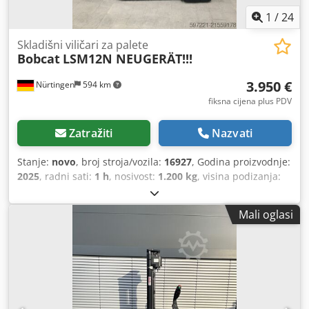
1
/
24
Skladišni viličari za palete
Bobcat
LSM12N NEUGERÄT!!!
3.950 €
Nürtingen
594 km
fiksna cijena plus PDV
Zatražiti
Nazvati
Stanje:
novo
, broj stroja/vozila:
16927
, Godina proizvodnje:
2025
, radni sati:
1 h
, nosivost:
1.200 kg
, visina podizanja:
3.620 mm
, težište tereta:
600 mm
, vrsta goriva:
električni
,
vrsta jarbola:
simpleks
, građevinska visina:
2.280 mm
,
Mali oglasi
napon baterije:
24 V
, duljina vilica:
1.150 mm
, ukupna
masa:
576 kg
, 5108763 Serijski broj: OBWNL-003130
Codeyv S Rmjpfx Ahzerf Podaci o bateriji: 24 V, 60 Ah