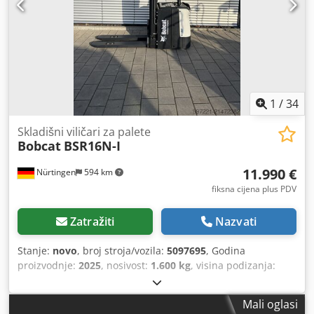
1
/
34
Skladišni viličari za palete
Bobcat
BSR16N-I
11.990 €
Nürtingen
594 km
fiksna cijena plus PDV
Zatražiti
Nazvati
Stanje:
novo
, broj stroja/vozila:
5097695
, Godina
proizvodnje:
2025
, nosivost:
1.600 kg
, visina podizanja:
4.620 mm
, slobodno dizanje:
1.400 mm
, težište tereta:
600
mm
, vrsta goriva:
električni
, vrsta jarbola:
triplex
,
Mali oglasi
građevinska visina:
2.120 mm
, napon baterije:
25,6 V
,