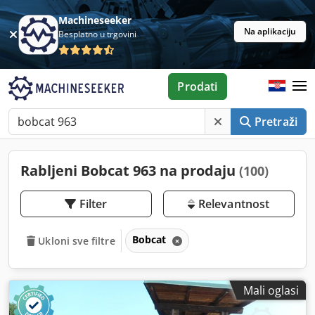
Machineseeker
Na aplikaciju
Besplatno u trgovini
Prodati
Pretraži
Rabljeni Bobcat 963 na prodaju
(100)
Filter
Relevantnost
Bobcat
Ukloni sve filtre
Mali oglasi