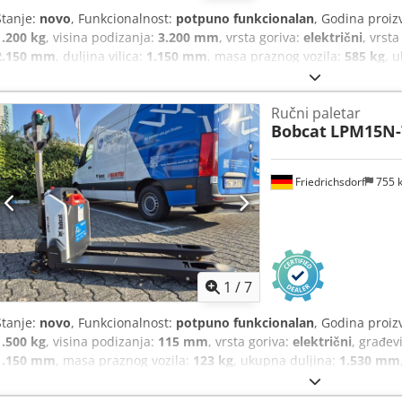
Stanje:
novo
, Funkcionalnost:
potpuno funkcionalan
, Godina proiz
1.200 kg
, visina podizanja:
3.200 mm
, vrsta goriva:
električni
, vrsta
2.150 mm
, duljina vilica:
1.150 mm
, masa praznog vozila:
585 kg
, 
pogona:
Elektro
, širina konstrukcije:
800 mm
, Visokopodizni viličar
180 mm Debljina vilica: 60 mm Tip jarbola: Duplex Stanje: Novo Teh
Ručni paletar
Eorf Prednji kotači tip: Poliuretan Stanje prednjih kotača: 80 - 100% 
Bobcat
LPM15N-
stražnjih kotača: 80 - 100% Baterija volt: 24V Baterija Ah: 60Ah Tip b
baterije: 2026 Stanje baterije: 80 - 100% CE certifikat, Litij-ionska b
Friedrichsdorf
755 
1
/
7
Stanje:
novo
, Funkcionalnost:
potpuno funkcionalan
, Godina proiz
1.500 kg
, visina podizanja:
115 mm
, vrsta goriva:
električni
, građev
1.150 mm
, masa praznog vozila:
123 kg
, ukupna duljina:
1.530 mm
konstrukcije:
540 mm
, Viličar s niskim podizanjem Težina tereta: 60
vilice: 47 mm Stanje: Novo Csdpfxozrildj Ak Eerf Tehničko stanje: N