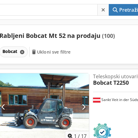
Pretraži
Rabljeni Bobcat Mt 52 na prodaju
(100)
Bobcat
Ukloni sve filtre
Teleskopski utovar
Bobcat
T2250
Sankt Veit in der Süd
1
/
17