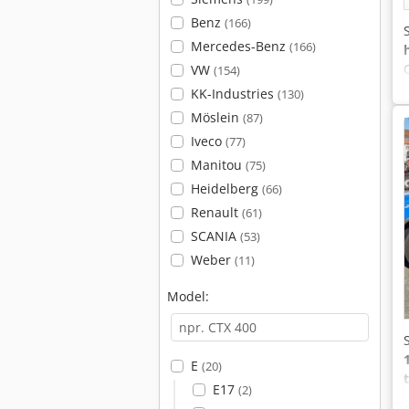
Benz
(166)
Mercedes-Benz
(166)
VW
(154)
KK-Industries
(130)
Möslein
(87)
Iveco
(77)
Manitou
(75)
Heidelberg
(66)
Renault
(61)
SCANIA
(53)
Weber
(11)
Model:
E
(20)
E17
(2)