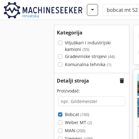
Hrvatska
Kategorija
Viljuškari i industrijski
kamioni
(55)
Građevinske strojevi
(44)
Komunalna tehnika
(1)
Detalji stroja
Proizvođač:
Bobcat
(100)
Weber MT
(2)
MAN
(200)
Siemens
(199)