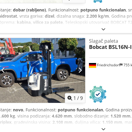
Stanje:
dobar (rabljeno)
, Funkcionalnost:
potpuno funkcionalan
, s
hidrostat
, vrsta goriva:
dizel
, dizalna snaga:
2.200 kg/m
, Godina pr
Oprema:
kabina, vilice za palete
, Teleskopski utovarivač BOBCAT T
brojaču: 4.871 radni sat Nosivost: 2,2 tone Visina podizanja: 5 met
Visina: samo 198 cm Širina: samo 190 cm - uključujući vilicu - mehan
Slagač paleta
- dodatni krug do nosača vilice - pogon na sva četiri kotača - 3 nač
Bobcat
BSL16N-I
džojstika - kamera za vožnju unatrag - kabina s grijanjem - sustav 
spreman za upotrebu - dobra guma - uključujući odobrenje za ces
cijena: 21.900,00 € (neto) Moguća je i povoljna dostava! Crodpfx Akjz
Friedrichsdorf
755 
novom lopatom ili novom radnom košarom!
1
/
9
Stanje:
novo
, Funkcionalnost:
potpuno funkcionalan
, Godina proiz
1.600 kg
, visina podizanja:
4.620 mm
, slobodno dizanje:
1.520 mm
triplex
, građevinska visina:
2.108 mm
, duljina vilica:
1.150 mm
, ma
duljina:
1.964 mm
, vrsta pogona:
Elektro
, širina konstrukcije:
820 