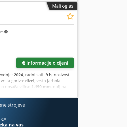
o stanje: Novo Vrsta prednjih guma:
Mali oglasi
oliuretan Stanje stražnjih guma: 80 -
litij-ionska Godina proizvodnje
četni hod, puni slobodni hod, CE
km
Informacije o cijeni
vodnje:
2024
, radni sati:
9 h
, nosivost:
, vrsta goriva:
dizel
, vrsta jarbola:
ina nosača vilica:
1.190 mm
, duljina
.750 mm
, vrsta pogona:
Diesel
, širina
O klasa: ISO klasa 3 = 2.500 - 4.999 kg
anje: novo vozilo Tehničko stanje: novo
ene strojeve
rednje gume stanje: 80 - 100% Stražnje
ličina: 6.50x10 Stražnje gume stanje:
 €
*
adna svjetla prednja, rešetka za zaštitu
eka na vas