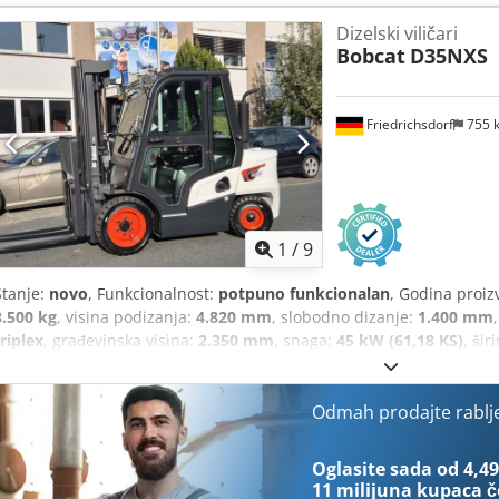
Širina vilice: 560 mm Vrsta jarbola: Trostruki Stanje: Novo Tehničk
Dizelski viličari
poliuretan Stanje prednjih guma: 80 - 100% Vrsta stražnjih guma: p
Bobcat
D35NXS
100% Napon baterije: 24V Kapacitet baterije: 150 Ah Vrsta baterije: 
baterije: 2025 Status baterije: 80 - 100% Csdpfx Akswi Acge Esrf Po
certifikat, Litij-ionska baterija bez održavanja,
Friedrichsdorf
755 
1
/
9
Stanje:
novo
, Funkcionalnost:
potpuno funkcionalan
, Godina proiz
3.500 kg
, visina podizanja:
4.820 mm
, slobodno dizanje:
1.400 mm
triplex
, građevinska visina:
2.350 mm
, snaga:
45 kW (61,18 KS)
, šir
ilica:
1.200 mm
, masa praznog vozila:
4.850 kg
, ukupna duljina:
2
konstrukcije:
1.290 mm
, Dizelski viličar Težišna točka tereta: 500 IS
Tip jarbola: Triplex Mjenjač: pretvarač momenta Klasa brzine: 20 St
Odmah prodajte rablj
Prednje gume tip: superelastične Prednje gume veličina: 28-9 x15 P
gume tip: superelastične Credpfx Aksy U R Dcj Eef Stražnje gume ve
Oglasite sada od 4,49
80 - 100% Bočni pomak, 3. ventil, 4. ventil, radna svjetla stražnja, r
11 milijuna kupaca
č