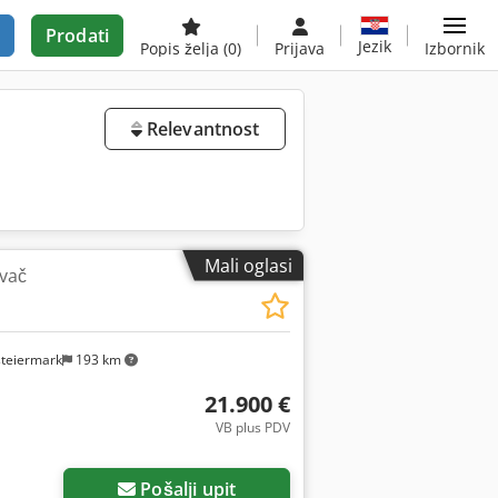
Prodati
Jezik
Popis želja
(0)
Prijava
Izbornik
Relevantnost
Mali oglasi
ivač
steiermark
193 km
21.900 €
VB plus PDV
Pošalji upit