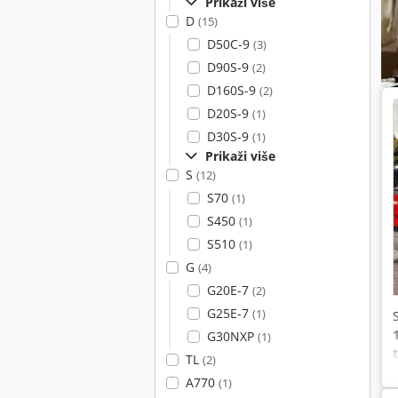
Prikaži više
D
(15)
D50C-9
(3)
D90S-9
(2)
D160S-9
(2)
D20S-9
(1)
D30S-9
(1)
Prikaži više
S
(12)
S70
(1)
S450
(1)
S510
(1)
G
(4)
G20E-7
(2)
G25E-7
(1)
G30NXP
(1)
TL
(2)
A770
(1)