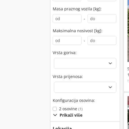
Masa praznog vozila [kg]:
-
Maksimalna nosivost [kg]:
-
Vrsta goriva:
Vrsta prijenosa:
Konfiguracija osovina:
2 osovine
(1)
Prikaži više
Lokacija