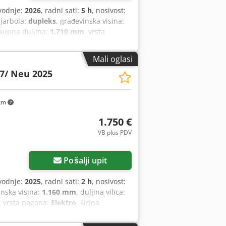
vodnje:
2026
, radni sati:
5 h
, nosivost:
 jarbola:
dupleks
, građevinska visina:
ukupna duljina:
1.710 mm
, vrsta
 Težište tereta: 600 mm Širina vilica:
ničko stanje: Novo Codpfxoy Uz Sqj Ak
Mali oglasi
Stražnji kotači tip: Poliuretan Stanje
7/ Neu 2025
aterije: Litij-ionska Godina proizvodnje
aterija bez održavanja 24 V
km
1.750 €
VB plus PDV
Pošalji upit
vodnje:
2025
, radni sati:
2 h
, nosivost:
inska visina:
1.160 mm
, duljina vilica:
, vrsta pogona:
Elektro
, širina
0 kg Širina vilice: 160 mm Debljina
ovo Prednje gume, tip: Vulkollan Stanje