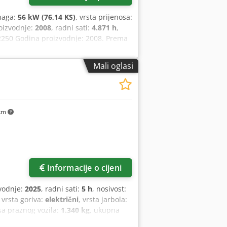
naga:
56 kW (76,14 KS)
, vrsta prijenosa:
oizvodnje:
2008
, radni sati:
4.871 h
,
2250 Godina proizvodnje: 2008. Prema
ara Snaga: 56 kW 2 stupnja hidrostatike
ički brzi sustav za izmjenu priključaka
Mali oglasi
ina upravljanja - upravljanje pomoću
osvjetljenja sa žmigavcima - odmah
tovnu upotrebu (Nizozemska) Prodajna
r En Ie Ejf Uz doplatu, moguće i s
km
Informacije o cijeni
vodnje:
2025
, radni sati:
5 h
, nosivost:
, vrsta goriva:
električni
, vrsta jarbola:
sa praznog vozila:
1.340 kg
, ukupna
mm
, Paletni viličar Težište tereta: 600