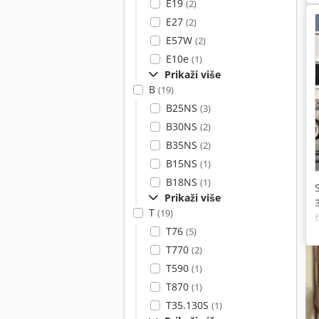
E19
(2)
E27
(2)
E57W
(2)
E10e
(1)
Prikaži više
B
(19)
B25NS
(3)
B30NS
(2)
B35NS
(2)
B15NS
(1)
B18NS
(1)
Prikaži više
T
(19)
T76
(5)
v
T770
(2)
T590
(1)
T870
(1)
T35.130S
(1)