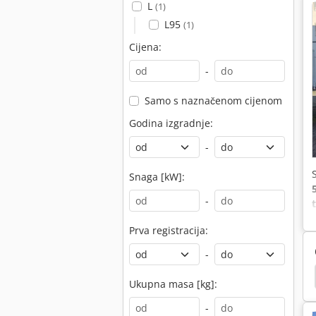
L
(1)
L95
(1)
Cijena:
-
Samo s naznačenom cijenom
Godina izgradnje:
-
Snaga [kW]:
-
v
Prva registracija:
-
čari Dizel
Viličari Lopatu
Linde H50D
Heli
Ukupna masa [kg]:
-