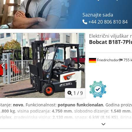
tereta, potpuno zatvorena kabina, puni slobodni hod, CE certifikat, 
rotirajuće svjetlo, brisač,
Saznajte sada
+44 20 806 810 84
Električni viljuškar
Bobcat
B18T-7Pl
Friedrichsdorf
755 
1
/
9
Stanje:
novo
, Funkcionalnost:
potpuno funkcionalan
, Godina proiz
1.800 kg
, visina podizanja:
4.750 mm
, slobodno dizanje:
1.540 mm
triplex
, građevinska visina:
2.130 mm
, snaga:
6 kW (8,16 KS)
, širin
1.200 mm
, masa praznog vozila:
3.250 kg
, ukupna duljina:
1.991 
konstrukcije:
1.090 mm
, Električni viličar na 3 kotača Centar optere