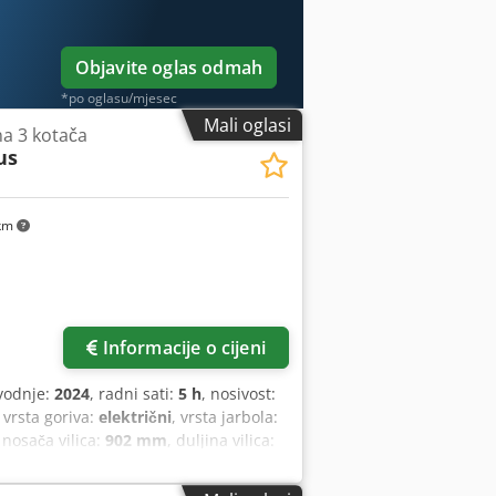
unutarnje ogledalo, vanjsko ogledalo,
Objavite oglas odmah
*po oglasu/mjesec
Mali oglasi
 na 3 kotača
us
km
Informacije o cijeni
vodnje:
2024
, radni sati:
5 h
, nosivost:
, vrsta goriva:
električni
, vrsta jarbola:
a nosača vilica:
902 mm
, duljina vilica:
mm
, vrsta pogona:
Elektro
, širina
ćenja: 500 Širina vilice: 100 mm