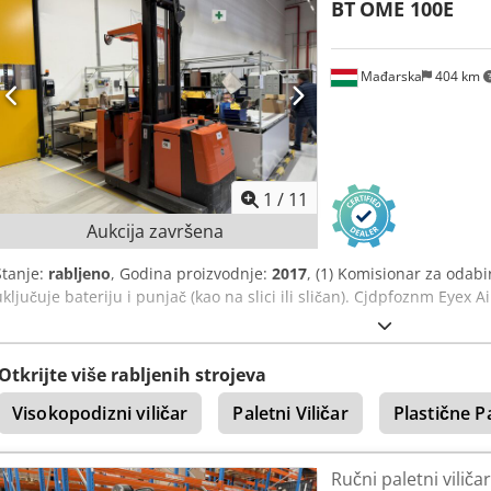
BT
OME 100E
Mađarska
404 km
1
/
11
Aukcija završena
Stanje:
rabljeno
, Godina proizvodnje:
2017
, (1) Komisionar za odabir
uključuje bateriju i punjač (kao na slici ili sličan). Cjdpfoznm Eyex Ail
Otkrijte više rabljenih strojeva
Visokopodizni viličar
Paletni Viličar
Plastične P
Ručni paletni viličar