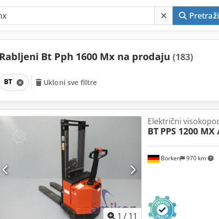
Pretraži
Rabljeni Bt Pph 1600 Mx na prodaju
(183)
BT
Ukloni sve filtre
Električni visokopod
BT
PPS 1200 MX /
Borken
970 km
1
/
11