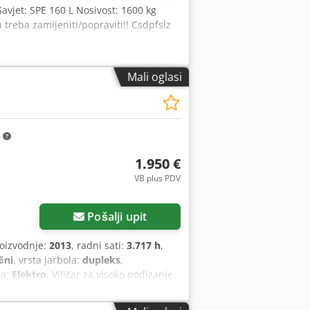
Savjet: SPE 160 L Nosivost: 1600 kg
treba zamijeniti/popraviti!! Csdpfslz
Mali oglasi
m
1.950 €
VB plus PDV
Pošalji upit
roizvodnje:
2013
, radni sati:
3.717 h
,
čni
, vrsta jarbola:
dupleks
,
na:
Elektro
, Viličar za visoko podizanje
i u potpunosti funkcionalan Tehničko
iuretan Napon baterije: 24V Cjdozpz