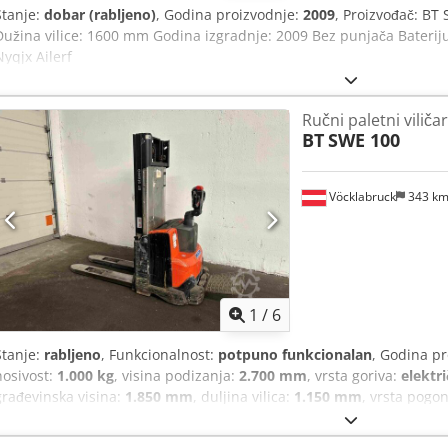
Stanje:
dobar (rabljeno)
, Godina proizvodnje:
2009
, Proizvođač: BT 
Dužina vilice: 1600 mm Godina izgradnje: 2009 Bez punjača Bateriju 
Nyqjx Ailerf
Ručni paletni viličar
BT
SWE 100
Vöcklabruck
343 k
1
/
6
Stanje:
rabljeno
, Funkcionalnost:
potpuno funkcionalan
, Godina p
nosivost:
1.000 kg
, visina podizanja:
2.700 mm
, vrsta goriva:
elektri
građevinska visina:
1.850 mm
, duljina vilica:
1.150 mm
, vrsta pogo
Težište tereta: 600 Tip stupa: Duplex Stanje: Spreman za upotrebu 
stanje: dobro Prednje gume, tip: Poliuretan Stražnje gume, tip: Pol