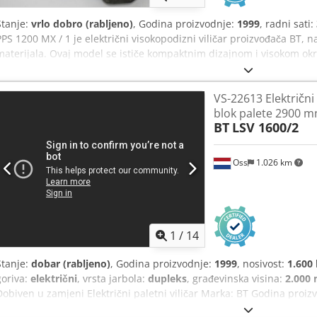
Stanje:
vrlo dobro (rabljeno)
, Godina proizvodnje:
1999
, radni sati:
PPS 1200 MX / 1 je električni visokopodizni viličar proizvođača BT, 
materijala. Ovaj model se ističe kompaktnim dizajnom i visokom okr
pogodnim za upotrebu u uskim skladištima, trgovinama i manjim p
značajke: Nosivost: 1.200 kg Visina podizanja: cca. 2.700 mm Dužina
VS-22613 Električni 
električni pogon Baterija: 24V Model iz 1999. godine Radni sati: cca. 
blok palete 2900 
stoga stvarni broj radnih sati može pri kupnji neznatno odstupati. 
BT
LSV 1600/2
Credpfxjziivds Ailsf Stanje: rabljeno Obim isporuke: (vidi sliku) (P
i opisima su moguće!) Dodatna pitanja rado odgovaramo telefonski.
Oss
1.026 km
1
/
14
Stanje:
dobar (rabljeno)
, Godina proizvodnje:
1999
, nosivost:
1.600
goriva:
električni
, vrsta jarbola:
dupleks
, građevinska visina:
2.000
Dobiven u zamjeni Električni paletni viličar Marka: BT Godina proi
rastojanje vilica 68 cm Nosivost: 1.600 kg Visina dizanja: 2.900 mm 