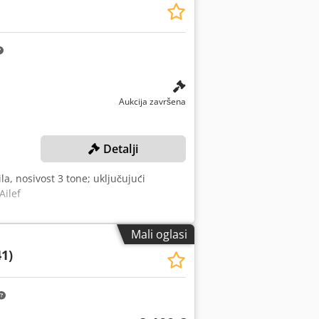
Aukcija završena
Detalji
ila, nosivost 3 tone; uključujući
Ailef
Mali oglasi
41)