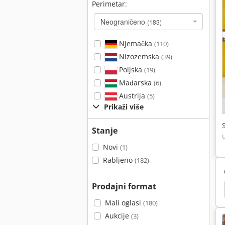
Perimetar:
Neograničeno
(183)
Njemačka
(110)
Nizozemska
(39)
Poljska
(19)
Mađarska
(6)
Austrija
(5)
Prikaži više
Stanje
Novi
(1)
Rabljeno
(182)
Prodajni format
inde T20Ap
Električni Paletni Viličar
Linde T16
Mali oglasi
(180)
Aukcije
(3)