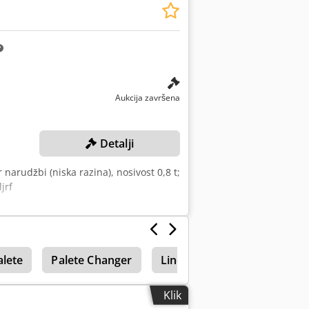
Aukcija završena
Detalji
 narudžbi (niska razina), nosivost 0,8 t;
jrf
alete
Palete Changer
Linde L14
Niskopodni p
Klik