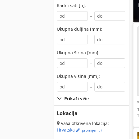
Radni sati [h]:
-
Ukupna duljina [mm]:
-
Ukupna širina [mm]:
-
Ukupna visina [mm]:
-
Prikaži više
Lokacija
Vaša otkrivena lokacija:
Hrvatska
(promijeniti)