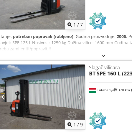
1
/
7
Stanje:
potreban popravak (rabljeno)
, Godina proizvodnje:
2006
, 
Savjet: SPE 125 L Nosivost: 1250 kg Dužina vilice: 1600 mm Godina 
treba zamijeniti/popraviti!!
Slagač viličara
BT
SPE 160 L (22
Tatabánya
370 km
1
/
9