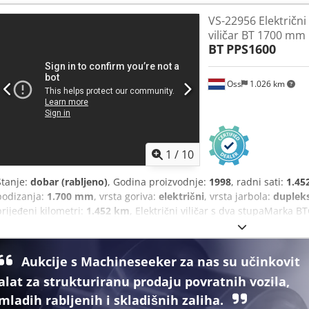
održavanja, GEL Cedpjyc Eygsfx Ailorf s punjačem Pogledajte video
VS-22956 Električni
viličar BT 1700 mm
BT
PPS1600
Oss
1.026 km
1
/
10
Stanje:
dobar (rabljeno)
, Godina proizvodnje:
1998
, radni sati:
1.45
podizanja:
1.700 mm
, vrsta goriva:
električni
, vrsta jarbola:
duplek
prijeđeni kilometri:
1.452 km
, Električni viličar s dva stupaMarka 
1.600 kgPodizanje do visine od 1.700 mmModel s dva paletna stu
idealan za neravne podoveOpremljen baterijomS punjačemPogledaj
iljf
Aukcije s Machineseeker za nas su učinkovit
alat za strukturiranu prodaju povratnih vozila,
mladih rabljenih i skladišnih zaliha.