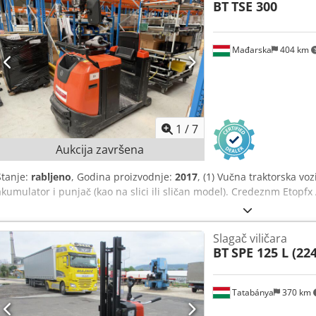
BT
TSE 300
Mađarska
404 km
1
/
7
Aukcija završena
Stanje:
rabljeno
, Godina proizvodnje:
2017
, (1) Vučna traktorska voz
akumulator i punjač (kao na slici ili sličan model). Credeznm Etopfx 
Slagač viličara
BT
SPE 125 L (22
Tatabánya
370 km