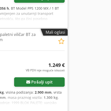
356 h
, BT Model PPS 1200 MX / 1 BT
namijenjen za unutarnji transport
etnošću, što ga čini posebno
roizvodnim pogonima. Glavne tehničke
 vilica: cca. 1.150 mm Pogon: 24V
Mali oglasi
paletni viličar BT za
356 h Viličar je još uvijek u upotrebi,
mm
Baterija zamijenjena u listopadu 2022.
romjene i pogreške u tehničkim podacima
1.249 €
VB PDV nije moguće iskazati
Pošalji upit
 kg
, visina podizanja:
2.900 mm
, vrsta
 mm
, masa praznog vozila:
1.300 kg
,
zvodnje: 1999 BLOK PALETE: vanjsko
Prolazna visina: 2.000 mm Baterija: bez