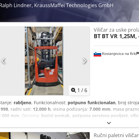
Ralph Lindner, KraussMaffei Technologies GmbH
Viličar za uske prol
BT
BT VR 1,25M,
Kostanjevica na Krki
1
/
6
Stanje:
rabljeno
, Funkcionalnost:
potpuno funkcionalan
, broj stroj
1998
, radni sati:
12.000 h
, visina podizanja:
7.000 mm
, masa prazno
7.000 mm
, Oprema:
bočni pomak, potpuna servisna povijest, vilic
1,25 M, 48V Godina proizvodnje 1998. Radni sati: 12.000 sati Nova b
jamstvo za bateriju 24 mjeseca Crsdpfozl R Erex Ailof Visina podiza
Ručni paletni viličar
Redovito servisiran Prodajna cijena 5.500 €.