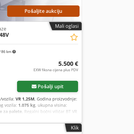
Pošaljite aukciju
Mali oglasi
aze
 48V
86 km
5.500 €
EXW fiksna cijena plus PDV
Pošalji upit
a/vozila:
VR 1,25M
, Godina proizvodnje:
g vozila:
1.075 kg
, ukupna visina:
e za palete
, Regalni bočni viličar BT VR
aterija, travanj 2026.; TAB 560Ah –
nja 7 metara, nosivost 1.075 kg
Klik