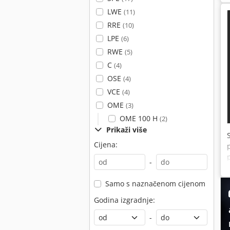
LWE
(11)
RRE
(10)
LPE
(6)
RWE
(5)
C
(4)
OSE
(4)
VCE
(4)
OME
(3)
OME 100 H
(2)
Prikaži više
Cijena:
-
Samo s naznačenom cijenom
A
Godina izgradnje:
-