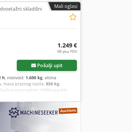
 na YouTube
Mali oglasi
 dvoetažni skladišni
1.249 €
VB plus PDV
Pošalji upit
2 h
, nosivost:
1.600 kg
, visina
s
, masa praznog vozila:
850 kg
,
BTGodina proizvodnje 1998Kapacitet
paOpremljen s INCIJALNIM PODIZAČEM,
te video na YouTubeu Crsdpozpflhjfx