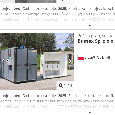
Stanje:
novo
, Godina proizvodnje:
2025
, Kabina za bojanje, zid za
čelika. Radne dimenzije (mm): 1000 (Š) x 1000 (V) x 600 (D) Ukupne d
Tehnički podaci: 1,1 kW snaga ventilatora, Kapacitet 4500 m³/h, komp
zraka, 96% razina filtracije, Ex ventilator otporan na eksploziju, Inv
IP 66 upravljačka ploča, Hermetička rasvjeta IP 65. ODABERITE BUMEX
Peć za prah, set za
strojeva ponuđenih na tržištu. Crodpod S N Swsfx Afpjf Profesionalni 
Bumex Sp. z o.o.
postjamstveni servis. Kompletna tehnička dokumentacija. 100% zado
marke BUMEX SP. Z O.O. Posjeduju WE certifikat. Nudimo vlastiti pri
za konkretnu ponudu. Izdajemo PDV račune. Kratka vremena isporu
različitim, personaliziranim konfiguracijama i dimenzijama! Molimo 
Bliżyn
785 km
1
/
3
Stanje:
novo
, Godina proizvodnje:
2025
, Set za elektrostatsko praš
premazivanje: 1200 x 3000 x 1800 mm Kabina za praškasto premazi
Tehnički podaci: Radne dimenzije: 1200 x 3000 x 1800 mm Priključ
temperatura: 230°C Oprema: Unutarnja kolica Vanjska kolica Cirkul