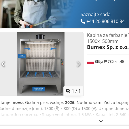
servis Potpuna tehnička dokumentacija 100% zadovoljstvo naših ku
WE-certificirani Nudimo vlastiti prijevoz – cijene se određuju za sv
iskazanim PDV-om. Kratki rokovi isporuke! Mogućnost narudžbe stro
Saznajte sada
konfiguracijama i dimenzijama! Molimo kontaktirajte nas.
+44 20 806 810 84
Kabina za farbanj
1500x1500mm
Bumex Sp. z o.o.
Bliżyn
785 km
Zatražite 
1
/
1
Stanje:
novo
, Godina proizvodnje:
2026
, Nudimo vam: Zid za bojanj
Radne dimenzije (mm): 1500 (Š) x 800 (D) x 1500 (V). Ukupne dimenzij
Standardna oprema: • Snaga ventilatora: 1,5 kW, • Kapacitet: 8.640 m
x 36 W, • Ex ventilator otporan na eksploziju, • 3-stupanjska filtracija 
filter flis, • IP 66 upravljačka ploča, • Hermetička rasvjeta IP 65. Naš