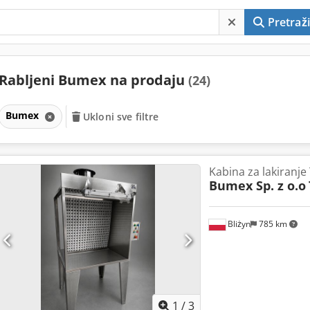
Pretraži
Rabljeni Bumex na prodaju
(24)
Bumex
Ukloni sve filtre
Kabina za lakiranj
Bumex Sp. z o.o
Bliżyn
785 km
1
/
3