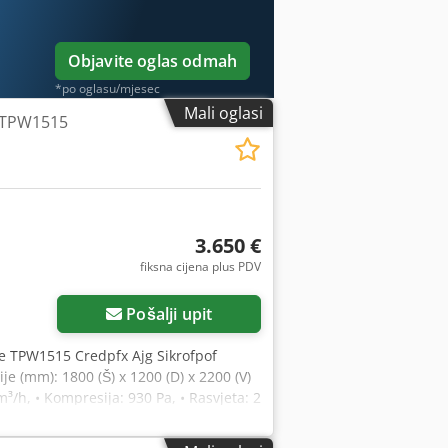
paca Svi proizvodi BUMEX SP. Z O.O. su
aki pojedinačni upit. Izdajemo račune s
jeva u raznim, individualnim
Objavite oglas odmah
*po oglasu/mjesec
Mali oglasi
e TPW1515
3.650 €
fiksna cijena plus PDV
više slika
Pošalji upit
e TPW1515 Credpfx Ajg Sikrofpof
e (mm): 1800 (Š) x 1200 (D) x 2200 (V)
³/h, • Kompresija: 930 Pa, • Rasvjeta: 2
zraka, • filter za zaustavljanje boja, •
e kabine karakterizira vrlo visoka