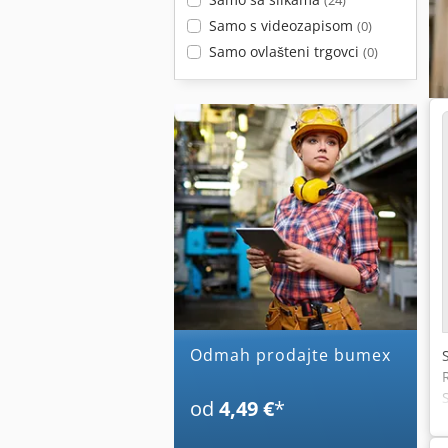
(24)
Samo s videozapisom
(0)
Samo ovlašteni trgovci
(0)
Odmah prodajte bumex
od
4,49 €
*