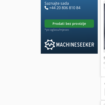
Saznajte sada
+44 20 806 810 84
prodati bez provizije
*po oglasu/mjesec
nje
Paker Valjkom
Iznuđen Zid
Lakiranje