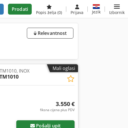
Prodati
Jezik
Popis želja
(0)
Prijava
Izbornik
Relevantnost
Mali oglasi
e TM1010, INOX
TM1010
3.550 €
fiksna cijena plus PDV
Pošalji upit