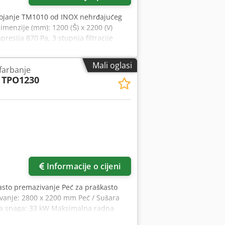
 bojanje TM1010 od INOX nehrđajućeg
imenzije (mm): 1200 (Š) x 2200 (V)
resija 870 Pa, 3 stupnja filtracije
erter za podešavanje brzine ventilatora,
 SP. Z O.O. Vrlo visoka kvaliteta
Mali oglasi
 farbanje
savjeti i usluge. Jamčiti. Jamstveni i
TPO1230
voljstvo naših kupaca. Svi proizvodi
jevoz - cijene se dogovaraju svaki put
ke! Mogućnost narudžbe strojeva u
ne ustručavajte se kontaktirati nas.
Informacije o cijeni
kasto premazivanje Peć za praškasto
vanje: 2800 x 2200 mm Peć / Sušara
na snaga: 33 kW Maksimalna radna
acija vrućeg zraka (ravnomjerna