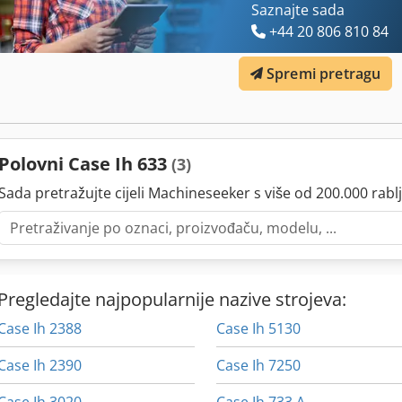
Saznajte sada
+44 20 806 810 84
Spremi pretragu
Polovni Case Ih 633
(3)
Sada pretražujte cijeli Machineseeker s više od 200.000 rablj
Pregledajte najpopularnije nazive strojeva:
Case Ih 2388
Case Ih 5130
Case Ih 2390
Case Ih 7250