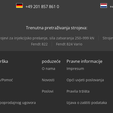
+49 201 857 861 0
+
Trenutna pretraživanja strojeva:
rojevi za injekcijsko prešanje, sila zatvaranja 250–999 kN
Stroje
Fendt 822
Fendt 824 Vario
drška
poduzeće
Pravne informacije
O nama
Impresum
ja/Pomoć
Novosti
Opći uvjeti poslovanja
Poslovi
Pravila tržišta
upoprodajnog ugovora
Izjava o zaštiti podataka