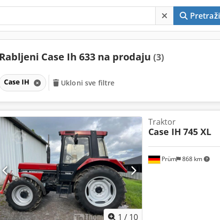
Pretraži
Rabljeni Case Ih 633 na prodaju
(3)
Case IH
Ukloni sve filtre
Traktor
Case IH
745 XL
Prüm
868 km
1
/
10