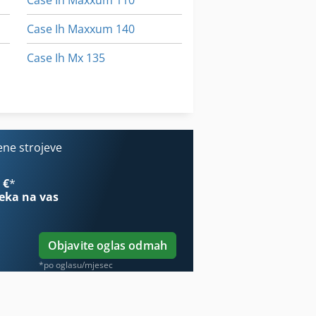
Case Ih Maxxum 110
Case Ih Maxxum 140
Case Ih Mx 135
Case Ih Mx 230
Case-Ih Maxxum
ene strojeve
 €
*
eka na vas
Objavite oglas odmah
*po oglasu/mjesec