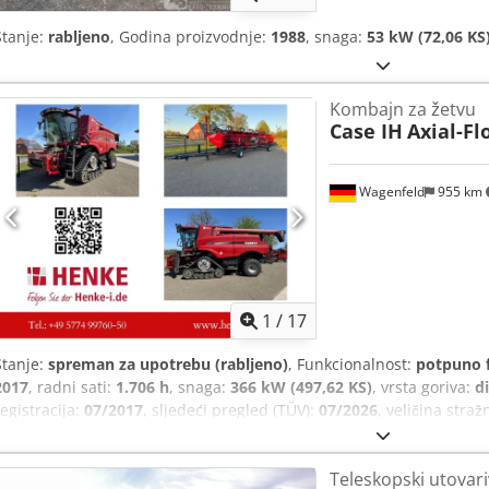
Stanje:
rabljeno
, Godina proizvodnje:
1988
, snaga:
53 kW (72,06 KS
Kombajn za žetvu
Case IH
Axial-Fl
Wagenfeld
955 km
1
/
17
Stanje:
spreman za upotrebu (rabljeno)
, Funkcionalnost:
potpuno 
2017
, radni sati:
1.706 h
, snaga:
366 kW (497,62 KS)
, vrsta goriva:
di
registracija:
07/2017
, sljedeći pregled (TÜV):
07/2026
, veličina stra
stroja/vozila:
YHG233775
, Oprema:
kabina, klima uređaj, rasvjeta, 
ovlaštene osobe nudimo sljedeći rabljeni artikl na prodaju: Case-I
Teleskopski utovar
šasije: YHG233775 Uzdužno postavljen ST-rotor Varijanta 30 km/h 6-