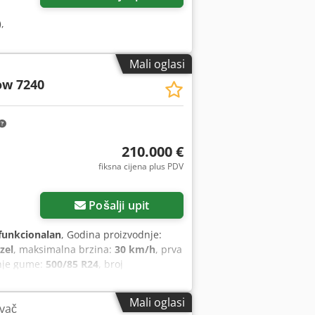
)
,
Mali oglasi
ow 7240
210.000 €
fiksna cijena plus PDV
Pošalji upit
funkcionalan
, Godina proizvodnje:
zel
, maksimalna brzina:
30 km/h
, prva
žnje gume:
500/85 R24
, broj
repcorez, spojka prikolice
, U ime
H kombajn AF 7240 sa ST-rotorom Broj
Mali oglasi
ivač
cilindrični motor Snaga: 366 kW (497