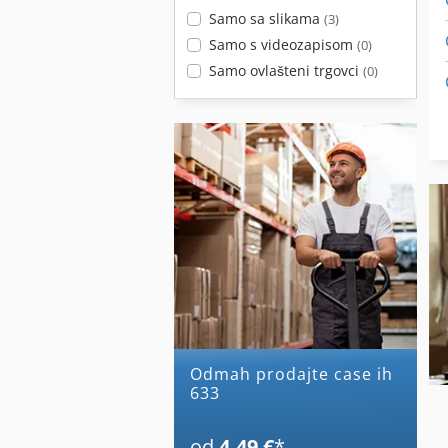
Samo sa slikama
(3)
Samo s videozapisom
(0)
Samo ovlašteni trgovci
(0)
Odmah prodajte case ih
633
od
4,49 €
*