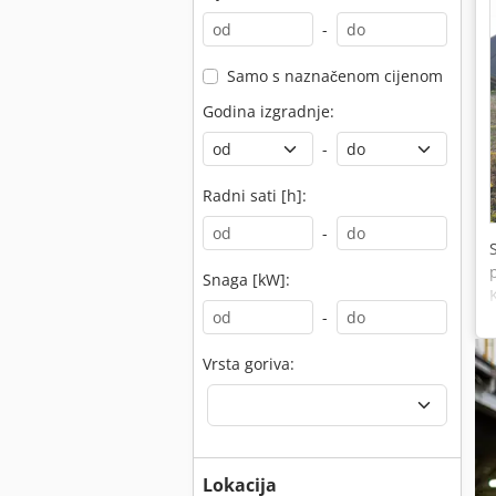
-
Samo s naznačenom cijenom
Godina izgradnje:
-
Radni sati [h]:
-
Snaga [kW]:
-
Vrsta goriva:
Lokacija