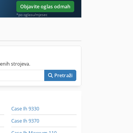
Objavite oglas odmah
*po oglasu/mjesec
enih strojeva.
Pretraži
Case Ih 9330
Case Ih 9370