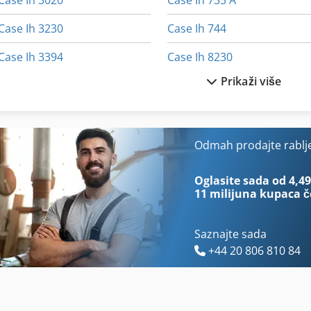
Case Ih 3020
Case Ih 733 A
Case Ih 3230
Case Ih 744
Case Ih 3394
Case Ih 8230
Prikaži više
Case Ih 340
Case Ih 833 A
Case Ih 3594
Case Ih 844 S
Case Ih 4230
Case Ih 8930
Odmah prodajte rablj
Case Ih 4420
Case Ih 9230
Oglasite sada od 4,49
11 milijuna kupaca
č
Saznajte sada
+44 20 806 810 84