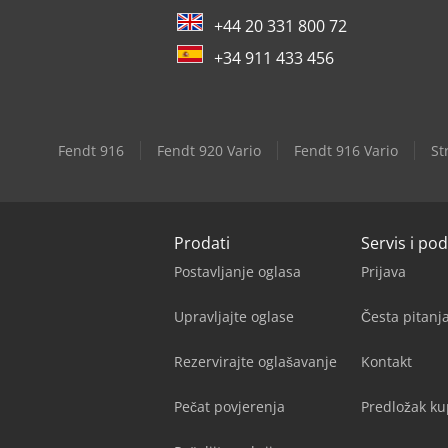
+44 20 331 800 72
+34 911 433 456
Fendt 916
Fendt 920 Vario
Fendt 916 Vario
St
Prodati
Servis i po
Postavljanje oglasa
Prijava
Upravljajte oglase
Česta pitan
Rezervirajte oglašavanje
Kontakt
Pečat povjerenja
Predložak k