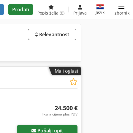
Prodati
Jezik
Popis želja
(0)
Prijava
Izbornik
Relevantnost
Mali oglasi
24.500 €
fiksna cijena plus PDV
Pošalji upit