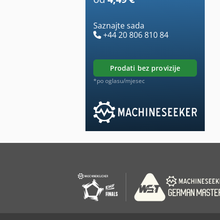
Saznajte sada
+44 20 806 810 84
prodati bez provizije
*po oglasu/mjesec