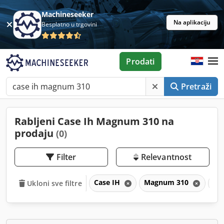
Machineseeker
Na aplikaciju
Besplatno u trgovini
Prodati
Pretraži
Rabljeni Case Ih Magnum 310 na
prodaju
(0)
Filter
Relevantnost
Case IH
Magnum 310
Ma
Ukloni sve filtre