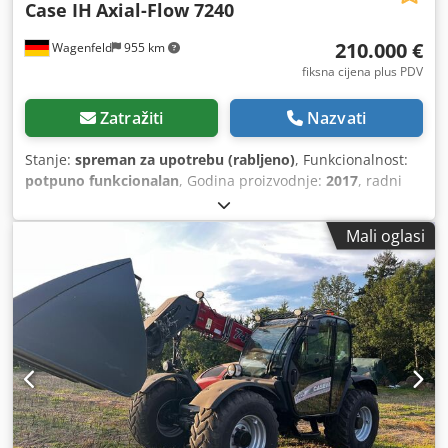
Case IH
Axial-Flow 7240
210.000 €
Wagenfeld
955 km
fiksna cijena plus PDV
Zatražiti
Nazvati
Stanje:
spreman za upotrebu (rabljeno)
, Funkcionalnost:
potpuno funkcionalan
, Godina proizvodnje:
2017
, radni
sati:
1.706 h
, snaga:
366 kW (497,62 KS)
, vrsta goriva:
dizel
,
maksimalna brzina:
30 km/h
, prva registracija:
07/2017
,
Mali oglasi
sljedeći pregled (TÜV):
07/2026
, veličina stražnje gume:
500/85 R24
, broj stroja/vozila:
YHG233775
, Oprema:
kabina, klima uređaj, rasvjeta, repcorez, spojka prikolice
,
U ime ovlaštene osobe nudimo sljedeći rabljeni artikl na
prodaju: Case-IH kombajn AF 7240 sa ST-rotorom Broj
šasije: YHG233775 Uzdužno postavljen ST-rotor Varijanta
30 km/h 6-cilindrični motor Snaga: 366 kW (497 KS) Prednji
kotači: ovjeseni gusjeničari, 610 mm Stražnji kotači: 500/85
R24 Paket HID radnih svjetala Automatsko podešavanje
broja okretaja AC ventilatora Podesivi izlaz zraka Cross-