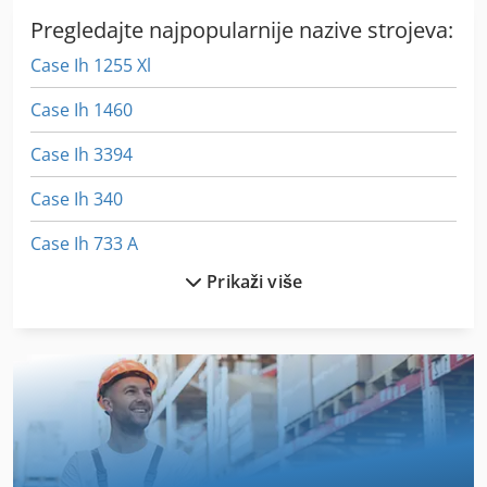
Pregledajte najpopularnije nazive strojeva:
Case Ih 1255 Xl
Case Ih 1460
Case Ih 3394
Case Ih 340
Case Ih 733 A
Prikaži više
Case Ih 9230
Case Ih 9370
Case Ih Cvx 1155
Case Ih Cvx 1190
Case Ih Cvx 1195