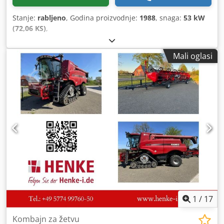
Stanje:
rabljeno
, Godina proizvodnje:
1988
, snaga:
53 kW
(72,06 KS)
,
Mali oglasi
1
/
17
Kombajn za žetvu