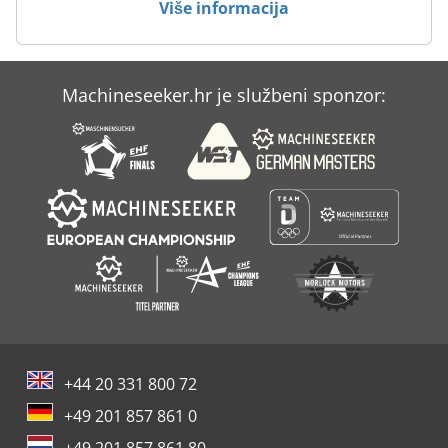
Više informacija
Case Ih Mx 230
Case Ih Mx 240
Machineseeker.hr je službeni sponzor:
Case Ih Mx 285
Case-Ih Maxxum
+44 20 331 800 72
+49 201 857 861 0
+49 201 857 861 80