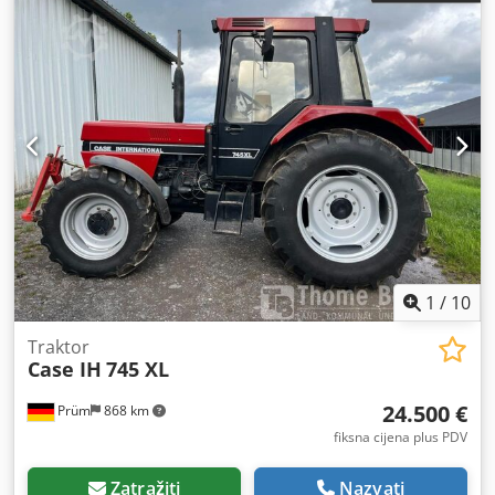
1
/
10
Traktor
Case IH
745 XL
24.500 €
Prüm
868 km
fiksna cijena plus PDV
Zatražiti
Nazvati