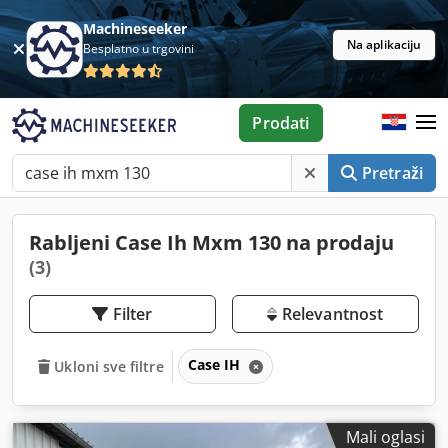
Machineseeker
Na aplikaciju
Besplatno u trgovini
Prodati
Pretraži
Rabljeni Case Ih Mxm 130 na prodaju
(3)
Filter
Relevantnost
Case IH
Ukloni sve filtre
Mali oglasi