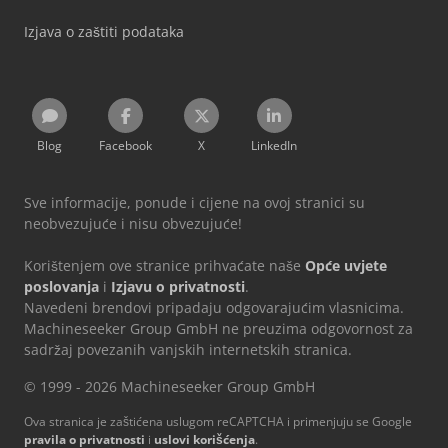
Izjava o zaštiti podataka
Blog
Facebook
X
LinkedIn
Sve informacije, ponude i cijene na ovoj stranici su
neobvezujuće i nisu obvezujuće!
Korištenjem ove stranice prihvaćate naše
Opće uvjete
poslovanja
i
Izjavu o privatnosti
.
Navedeni brendovi pripadaju odgovarajućim vlasnicima.
Machineseeker Group GmbH ne preuzima odgovornost za
sadržaj povezanih vanjskih internetskih stranica.
© 1999 - 2026 Machineseeker Group GmbH
Ova stranica je zaštićena uslugom reCAPTCHA i primenjuju se Google
pravila o privatnosti
i
uslovi korišćenja
.