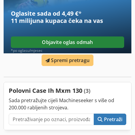
mogu pripadati nekoj drugoj ponudi. Zadržavamo pravo na
greške. Inventarni broj: 2926-26
Oglasite sada od 4,49 €
*
11 milijuna kupaca
čeka na vas
Objavite oglas odmah
*po oglasu/mjesec
Spremi pretragu
Polovni Case Ih Mxm 130
(3)
Sada pretražujte cijeli Machineseeker s više od
200.000 rabljenih strojeva.
Pretraži