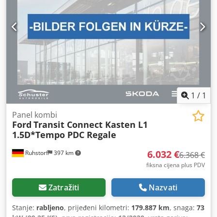
elektronički program stabilnosti (ESP), filtar čestica,
klima uređaj, navigacijski sustav, središnje zaključavanje
,
1
/
1
Panel kombi
Ford
Transit Connect Kasten L1
1.5D*Tempo PDC Regale
6.032 €
Ruhstorf
397 km
6.368 €
fiksna cijena plus PDV
Zatražiti
Nazvati
Stanje:
rabljeno
, prijeđeni kilometri:
179.887 km
, snaga:
73