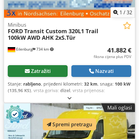
1
/
32
Minibus
FORD
Transit Custom 320L1 Trail
100kW AWD AHK 2xS.Tür
41.882 €
Eilenburg
734 km
fiksna cijena plus PDV
Zatražiti
Nazvati
Stanje:
rabljeno
, prijeđeni kilometri:
32 km
, snaga:
100 kW
(135,96 KS)
, vrsta goriva:
dizel
, vrsta prijenosa:
automatski
, ukupna masa:
3.250 kg
, prva registracija:
08/2026
, boja:
crna
, broj sjedala:
9
, ukupna duljina:
5.050
Mali oglasi
mm
, ukupna širina:
2.275 mm
, ukupna visina:
2.005 mm
,
Oprema:
ABS, elektronički program stabilnosti (ESP),
filtar čestica, klima uređaj, navigacijski sustav, pogon na
Spremi pretragu
sva četiri kotača, središnje zaključavanje
,