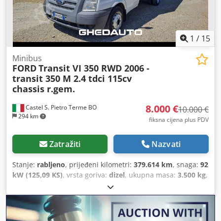
povijest, računalo na vozilu, registracija kamiona, servo
upravljač, spojler, središnje zaključavanje, start-stop
sustav, tempomat, zračni jastuk
,
1
/
15
Minibus
FORD
Transit VI 350 RWD 2006 -
transit 350 M 2.4 tdci 115cv
chassis r.gem.
8.000 €
Castel S. Pietro Terme BO
10.000 €
294 km
fiksna cijena plus PDV
Zatražiti
Nazvati
Stanje:
rabljeno
, prijeđeni kilometri:
379.614 km
, snaga:
92
kW (125,09 KS)
, vrsta goriva:
dizel
, ukupna masa:
3.500 kg
,
maksimalna nosivost:
800 kg
, prva registracija:
05/2012
,