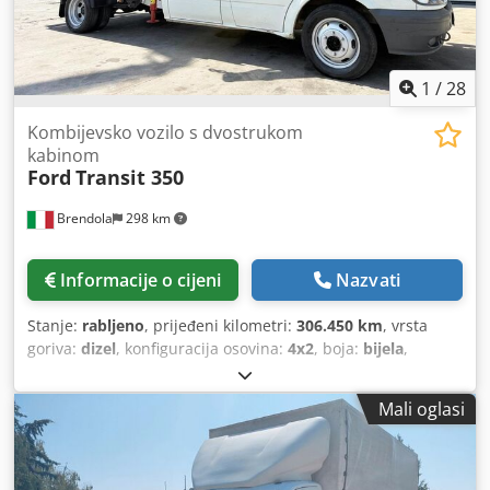
1
/
28
Kombijevsko vozilo s dvostrukom
kabinom
Ford
Transit 350
Brendola
298 km
Informacije o cijeni
Nazvati
Stanje:
rabljeno
, prijeđeni kilometri:
306.450 km
, vrsta
goriva:
dizel
, konfiguracija osovina:
4x2
, boja:
bijela
,
vozačeva kabina:
drugo
, broj sjedala:
6
, Godina
proizvodnje:
2005
, Oprema:
dizalica, klima uređaj
,
Mali oglasi