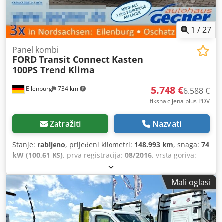
1
/
27
Panel kombi
FORD
Transit Connect Kasten
100PS Trend Klima
5.748 €
Eilenburg
734 km
6.588 €
fiksna cijena plus PDV
Zatražiti
Nazvati
Stanje:
rabljeno
, prijeđeni kilometri:
148.993 km
, snaga:
74
kW (100,61 KS)
, prva registracija:
08/2016
, vrsta goriva:
dizel
, ukupna masa:
2.030 kg
, boja:
crvena
, vrsta
prijenosa:
mehanički
, emisijska klasa:
Euro 6
, broj sjedala:
Mali oglasi
3
, Godina proizvodnje:
2016
, Oprema:
ABS, elektronički
program stabilnosti (ESP), filtar čestica, klima uređaj,
središnje zaključavanje
,