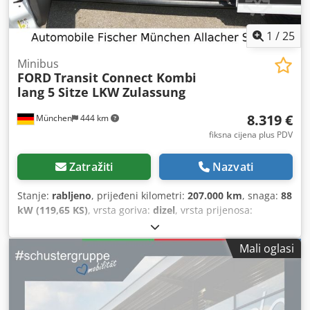
1
/
25
Minibus
FORD
Transit Connect Kombi
lang 5 Sitze LKW Zulassung
8.319 €
München
444 km
fiksna cijena plus PDV
Zatražiti
Nazvati
Stanje:
rabljeno
, prijeđeni kilometri:
207.000 km
, snaga:
88
kW (119,65 KS)
, vrsta goriva:
dizel
, vrsta prijenosa:
automatski
, ukupna masa:
2.430 kg
, prva registracija:
12/2019
, sljedeći pregled (TÜV):
05/2028
, duljina prostora
Mali oglasi
za utovar:
940 mm
, visina utovarnog prostora:
1.150 mm
,
emisijska klasa:
Euro 6
, boja:
bijela
, broj sjedala:
5
, Godina
proizvodnje:
2019
, ukupna duljina:
4.825 mm
, ukupna
širina:
1.839 mm
, ukupna visina:
1.847 mm
, Oprema:
ABS,