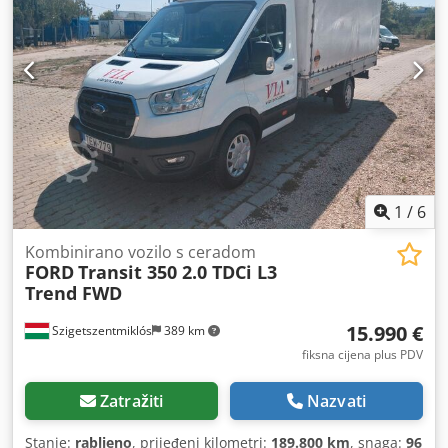
1
/
6
Kombinirano vozilo s ceradom
FORD
Transit 350 2.0 TDCi L3
Trend FWD
15.990 €
Szigetszentmiklós
389 km
fiksna cijena plus PDV
Zatražiti
Nazvati
Stanje:
rabljeno
, prijeđeni kilometri:
189.800 km
, snaga:
96