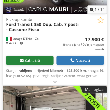
1
/
14
Pick-up kombi
Ford
Transit 350 Dop. Cab. 7 posti
- Cassone Fisso
17.900 €
Lurago D'Erba - Co
472 km
fiksna cijena PDV nije moguće
iskazati
Zatražiti
Nazvati
Stanje:
rabljeno
, prijeđeni kilometri:
125.500 km
, snaga:
96
kW (130,52 KS)
, prva registracija:
12/2018
, vrsta goriva:
dizel
, maksimalna nosivost:
900 kg
, ukupna masa:
3.500
kg
, vrsta prijenosa:
mehanički
, emisijska klasa:
Euro 6
,
Mali oglasi
broj sjedala:
7
, duljina prostora za utovar:
3.300 mm
,
širina utovarnog prostora:
2.100 mm
, Godina proizvodnje:
2018
,