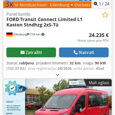
1
/
24
Panel kombi
FORD
Transit Connect Limited L1
Kasten Stndhzg 2xS-Tü
24.235 €
Eilenburg
734 km
fiksna cijena plus PDV
Zatražiti
Nazvati
Stanje:
rabljeno
, prijeđeni kilometri:
32 km
, snaga:
90 kW
(122,37 KS)
, prva registracija:
08/2026
, vrsta goriva:
dizel
,
ukupna masa:
2.350 kg
, boja:
bijela
, vrsta prijenosa:
mehanički
, broj sjedala:
2
, ukupna duljina:
4.500 mm
,
Mali oglasi
ukupna širina:
1.855 mm
, ukupna visina:
1.838 mm
,
duljina prostora za utovar:
1.648 mm
, Godina proizvodnje:
2026
, Oprema:
ABS, elektronički program stabilnosti
(ESP), filtar čestica, grijač za parkiranje, klima uređaj,
navigacijski sustav, pogon na sva četiri kotača, središnje
zaključavanje
,