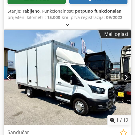
Stanje:
rabljeno
, Funkcionalnost:
potpuno funkcionalan
,
prijeđeni kilometri:
15.000 km
, prva registracija:
09/2022
,
vrsta goriva:
dizel
, maksimalna nosivost:
950 kg
, ukupna
masa:
3.500 kg
, konfiguracija osovina:
4x2
, gorivo:
dizel
,
Mali oglasi
energetska učinkovitost:
D
, boja:
bijela
, vrsta prijenosa:
mehanički
, broj stupnjeva prijenosa:
6
, emisijska klasa:
Euro 6
, ovjes:
čelik
, broj sjedala:
6
, ukupna duljina:
6.704
mm
, ukupna širina:
2.059 mm
, duljina prostora za utovar:
3.000 mm
, širina utovarnog prostora:
1.730 mm
, visina
utovarnog prostora:
1.970 mm
, Oprema:
ABS, AdBlue,
Bluetooth, električno podesivo ogledalo, električno
upravljanje prozorima, elektronički program stabilnosti
(ESP), filtar čestica, klima uređaj, klizna vrata, maglenke,
potpuna servisna povijest, računalo na vozilu, registracija
kamiona, servo upravljač, središnje zaključavanje, start-
stop sustav, tempomat, zračni jastuk
,
1
/
12
Sandučar