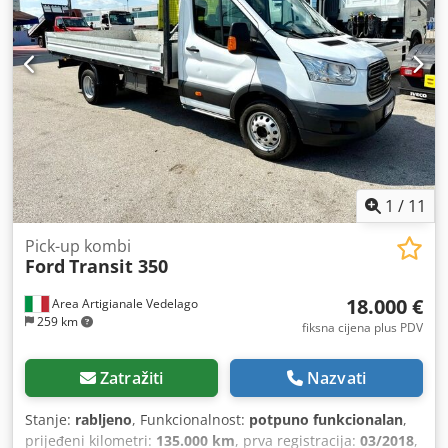
1
/
11
Pick-up kombi
Ford
Transit 350
18.000 €
Area Artigianale Vedelago
259 km
fiksna cijena plus PDV
Zatražiti
Nazvati
Stanje:
rabljeno
, Funkcionalnost:
potpuno funkcionalan
,
prijeđeni kilometri:
135.000 km
, prva registracija:
03/2018
,