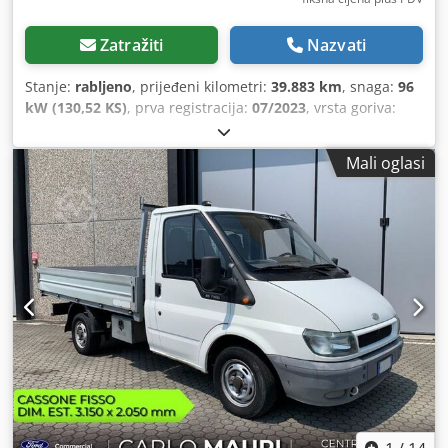
Zatražiti
Nazvati
Stanje:
rabljeno
, prijeđeni kilometri:
39.883 km
, snaga:
96
kW (130,52 KS)
, prva registracija:
07/2023
, vrsta goriva:
dizel
, ukupna masa:
3.300 kg
, boja:
crna
, vrsta prijenosa:
automatski
, emisijska klasa:
Euro 6
, broj sjedala:
3
,
Mali oglasi
Oprema:
ABS, elektronički program stabilnosti (ESP),
filtar čestica, klima uređaj, središnje zaključavanje
,