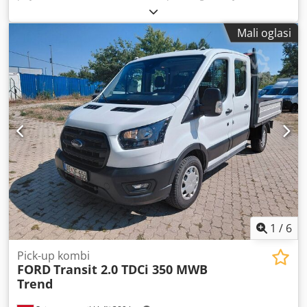
vrsta goriva:
dizel
, maksimalna nosivost:
1.175 kg
, ukupna
masa:
3.500 kg
, konfiguracija osovina:
4x2
, gorivo:
dizel
,
Mali oglasi
boja:
bijela
, vrsta prijenosa:
mehanički
, broj stupnjeva
prijenosa:
6
, emisijska klasa:
Euro 6
, ovjes:
čelik
, broj
sjedala:
3
, duljina prostora za utovar:
4.200 mm
, širina
utovarnog prostora:
2.140 mm
, visina utovarnog prostora:
400 mm
, Oprema:
ABS, Bluetooth, električno podesivo
ogledalo, električno upravljanje prozorima, klima uređaj,
maglenke, računalo na vozilu, registracija kamiona, servo
upravljač, središnje zaključavanje, start-stop sustav,
tempomat, zračni jastuk
,
1
/
6
Pick-up kombi
FORD
Transit 2.0 TDCi 350 MWB
Trend