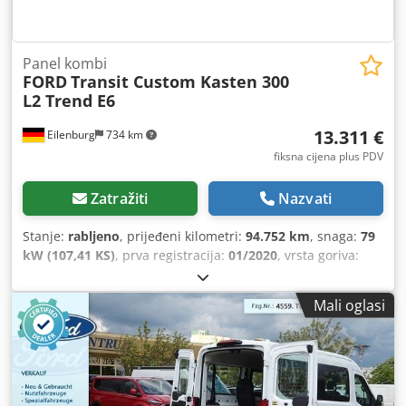
Panel kombi
FORD
Transit Custom Kasten 300
L2 Trend E6
13.311 €
Eilenburg
734 km
fiksna cijena plus PDV
Zatražiti
Nazvati
Stanje:
rabljeno
, prijeđeni kilometri:
94.752 km
, snaga:
79
kW (107,41 KS)
, prva registracija:
01/2020
, vrsta goriva:
dizel
, ukupna masa:
3.000 kg
, boja:
bijela
, vrsta prijenosa:
mehanički
, emisijska klasa:
Euro 6
, broj sjedala:
3
, ukupna
Mali oglasi
širina:
2.032 mm
, ukupna visina:
1.958 mm
, Godina
proizvodnje:
2019
, Oprema:
ABS, elektronički program
stabilnosti (ESP), filtar čestica, klima uređaj, središnje
zaključavanje
,