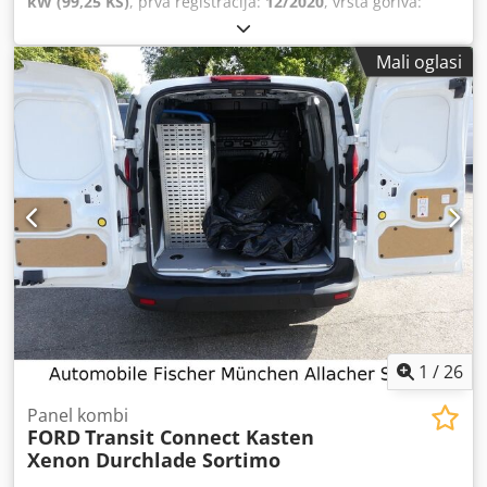
kW (99,25 KS)
, prva registracija:
12/2020
, vrsta goriva:
dizel
, sljedeći pregled (TÜV):
02/2027
, gorivo:
dizel
, boja:
plava
, emisijska klasa:
euro6d
, Godina proizvodnje:
2020
,
Mali oglasi
Oprema:
ABS, elektronički program stabilnosti (ESP),
klima uređaj, klizna vrata, kontrola proklizavanja,
maglenke, računalo na vozilu, registracija kamiona,
središnje zaključavanje, sustav imobilizatora, tempomat,
zračni jastuk
,
1
/
26
Panel kombi
FORD
Transit Connect Kasten
Xenon Durchlade Sortimo