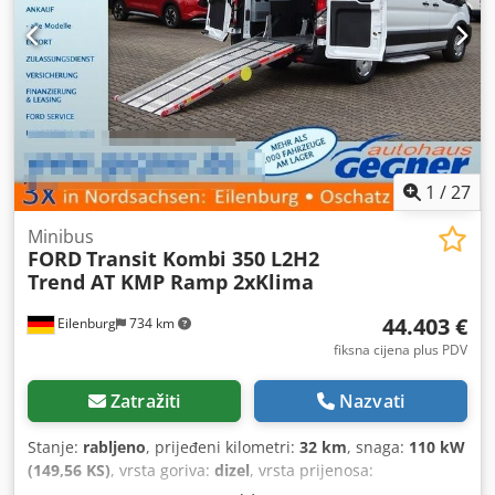
1
/
27
Minibus
FORD
Transit Kombi 350 L2H2
Trend AT KMP Ramp 2xKlima
44.403 €
Eilenburg
734 km
fiksna cijena plus PDV
Zatražiti
Nazvati
Stanje:
rabljeno
, prijeđeni kilometri:
32 km
, snaga:
110 kW
(149,56 KS)
, vrsta goriva:
dizel
, vrsta prijenosa:
automatski
, ukupna masa:
3.500 kg
, prva registracija: