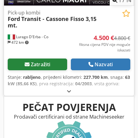
1
/
14
Pick-up kombi
Ford
Transit - Cassone Fisso 3,15
mt.
4.500 €
Lurago D'Erba - Co
4.800 €
472 km
fiksna cijena PDV nije moguće
iskazati
Zatražiti
Nazvati
Stanje:
rabljeno
, prijeđeni kilometri:
227.700 km
, snaga:
63
kW (85,66 KS)
, prva registracija:
04/2003
, vrsta goriva:
dizel
, maksimalna nosivost:
1.050 kg
, međuosovinski
razmak:
3.137 mm
, boja:
bijela
, vrsta prijenosa:
mehanički
, emisijska klasa:
Euro 3
, broj sjedala:
3
, duljina
PEČAT POVJERENJA
prostora za utovar:
3.150 mm
, širina utovarnog prostora:
2.050 mm
, Godina proizvodnje:
2003
,
Prodavači certificirani od strane Machineseeker