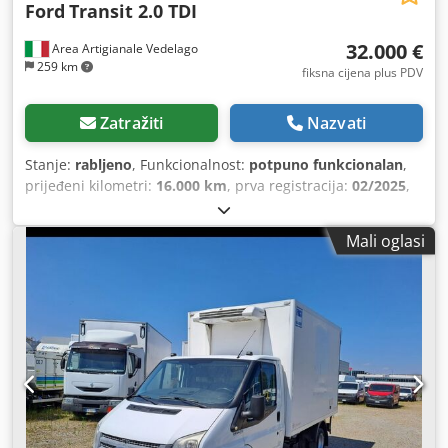
Ford
Transit 2.0 TDI
32.000 €
Area Artigianale Vedelago
259 km
fiksna cijena plus PDV
Zatražiti
Nazvati
Stanje:
rabljeno
, Funkcionalnost:
potpuno funkcionalan
,
prijeđeni kilometri:
16.000 km
, prva registracija:
02/2025
,
vrsta goriva:
dizel
, maksimalna nosivost:
650 kg
, ukupna
masa:
3.500 kg
, konfiguracija osovina:
4x2
, gorivo:
dizel
,
Mali oglasi
energetska učinkovitost:
E
, boja:
bijela
, vrsta prijenosa:
mehanički
, broj stupnjeva prijenosa:
6
, emisijska klasa:
Euro 6
, ovjes:
čelik
, broj sjedala:
3
, duljina prostora za
utovar:
4.300 mm
, širina utovarnog prostora:
2.110 mm
,
visina utovarnog prostora:
2.320 mm
, Oprema:
ABS,
AdBlue, Android Auto, Apple CarPlay, asistent
zadržavanja vozne trake, električno podesivo ogledalo,
električno upravljanje prozorima, elektronički program
stabilnosti (ESP), filtar čestica, hidraulična stražnja vrata,
klima uređaj, klizna vrata, maglenke, potpuna servisna