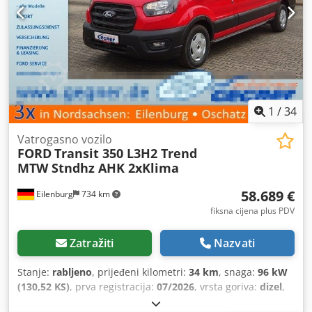
1
/
34
Vatrogasno vozilo
FORD
Transit 350 L3H2 Trend
MTW Stndhz AHK 2xKlima
58.689 €
Eilenburg
734 km
fiksna cijena plus PDV
Zatražiti
Nazvati
Stanje:
rabljeno
, prijeđeni kilometri:
34 km
, snaga:
96 kW
(130,52 KS)
, prva registracija:
07/2026
, vrsta goriva:
dizel
,
ukupna masa:
3.500 kg
, boja:
crvena
, vrsta prijenosa: