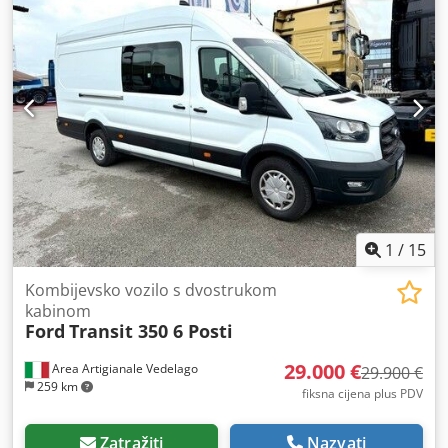
1
/
15
Kombijevsko vozilo s dvostrukom
kabinom
Ford
Transit 350 6 Posti
29.000 €
Area Artigianale Vedelago
29.900 €
259 km
fiksna cijena plus PDV
Zatražiti
Nazvati