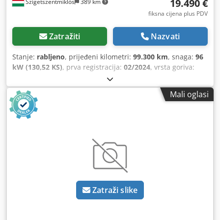
19.490 €
Szigetszentmiklós
389 km
fiksna cijena plus PDV
Zatražiti
Nazvati
Stanje:
rabljeno
, prijeđeni kilometri:
99.300 km
, snaga:
96
kW (130,52 KS)
, prva registracija:
02/2024
, vrsta goriva:
dizel
, ukupna masa:
3.500 kg
, sljedeći pregled (TÜV):
02/2028
, boja:
bijela
, vrsta prijenosa:
mehanički
, emisijska
Mali oglasi
klasa:
Euro 6
, broj sjedala:
7
, duljina prostora za utovar:
2.420 mm
, širina utovarnog prostora:
2.140 mm
, Godina
proizvodnje:
2023
, Oprema:
ABS, elektronički program
stabilnosti (ESP), filtar čestica, klima uređaj, središnje
zaključavanje
,
Zatraži slike