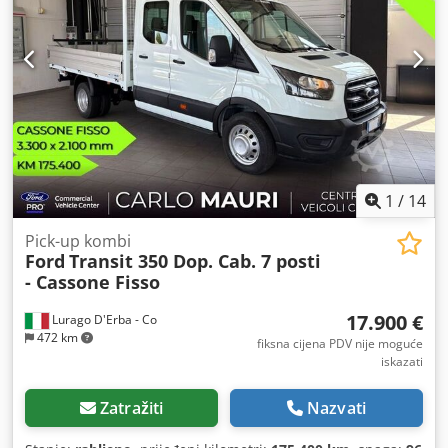
1
/
14
Pick-up kombi
Ford
Transit 350 Dop. Cab. 7 posti
- Cassone Fisso
17.900 €
Lurago D'Erba - Co
472 km
fiksna cijena PDV nije moguće
iskazati
Zatražiti
Nazvati