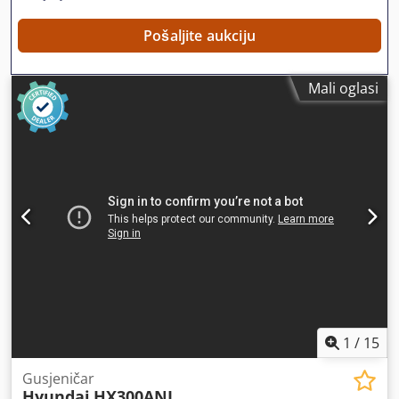
dodatne fotografije ili videozapis? Savjet: Referenca "41072
Equippo" obično se koristi prilikom pretraživanja dodatnih
Pošaljite aukciju
informacija online. 💡 Zašto se ova mašina i naša usluga
ističu: ✔ Temeljiti pregled od strane stručnjaka ✔ Moguća
Mali oglasi
dostava na gradilište ✔ Zajamčeno povrat novca ✔ Sigurne
i fleksibilne mogućnosti plaćanja 🔄 Razmatrate li druge
opcije opreme? Nudimo korisne alate i resurse za sve
vlasnike i operatere opreme – lako dostupne na našoj
platformi.
1
/
15
Gusjeničar
Hyundai
HX300ANL