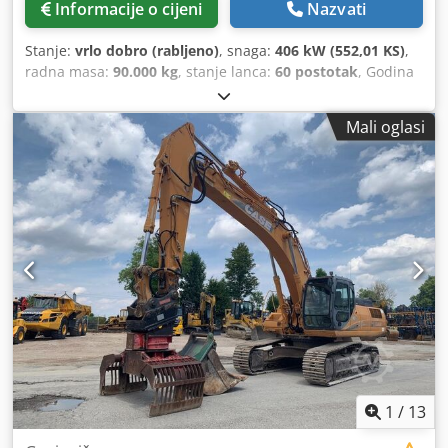
Informacije o cijeni
Nazvati
Stanje:
vrlo dobro (rabljeno)
, snaga:
406 kW (552,01 KS)
,
radna masa:
90.000 kg
, stanje lanca:
60 postotak
, Godina
proizvodnje:
2015
, radni sati:
12.866 h
, Oprema:
kabina,
klima uređaj
, CATERPILLAR 390FL ME Godina proizvodnje:
Mali oglasi
2015 Radnih sati: 12.866 sati Zatvorena zaštitna kabina
Klima uređaj Radio Kamera za vožnju unatrag Centralno
podmazivanje Standardni kran Dužina ruke: 2,90 m Kanta
za kamenje s nožem širine 2,20 m Podvozje cca 60%
očuvano Djdpfx Aoy U I Hbjqiskr Gusjenične ploče širine
650 mm CAT C18 motor snage 406 kW CE / EPA Radna
masa: 90 t.
1
/
13