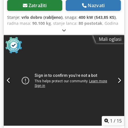
Zatražiti
Nazvati
Stanje:
vrlo dobro (rabljeno)
, snaga:
400 kW (543,85 KS)
,
radna masa:
90.100 kg
, stanje lanca:
80 postotak
, Godina
proizvodnje:
2018
, radni sati:
9.708 h
, LIEBHERR R 976 HD
Godina proizvodnje: 2018 Radni sati: 9.708 h Mono grana
Mali oglasi
7,20 metara Ruka žlice 2,90 metara V-rezna stijenska žlica
sa zubima (RESCH-KA-TEC), širina rezanja 2,15 m, kapacitet
5,2 m³, stanje 70% dobro Podvozje s dvoslojnim
gusjeničnim pločama 600 mm Stanje podvozja: 80% dobro
Liebherr 8-cilindrični V-dizelski motor, kW/KS 400/544
Središnji sustav podmazivanja za stroj i okretni vijenac
Stražnja i bočna kamera Zaštitna rešetka iznad kabine
Originalni lak Potpuni servis stroja preko Liebherra Dodpfx
Aqjxhclijiekr Nedavno popravljeno: Novi hladnjak
hidrauličkog ulja Nova visokotlačna pumpa Nova
upravljačka jedinica Radna težina: 90.100 kg CE/EPA
Tehnički i vizualno u vrlo dobrom stanju
1
/
15