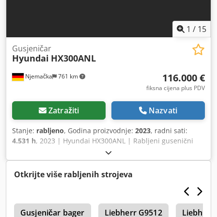
💡 Zašto se ova mašina i naša usluga ističu: ✔ Temeljiti
pregled od strane stručnjaka ✔ Dostava na gradilište ✔
Jamstvo povrata novca Dsdjzrnfvepfx Aqijkr ✔ Sigurne i
1
/
15
fleksibilne mogućnosti plaćanja 🔄 Razmatrate li druge
opcije opreme? Nudimo korisne alate i resurse za sve
Gusjeničar
Hyundai
HX300ANL
vlasnike i operatere opreme – lako dostupne na našoj
platformi.
116.000 €
Njemačka
761 km
fiksna cijena plus PDV
Zatražiti
Nazvati
Stanje:
rabljeno
, Godina proizvodnje:
2023
, radni sati:
4.531 h
, 2023 | Hyundai HX300ANL | Rabljeni gusenični
bager | 4531 radni sat Dedpjzrm R Defx Aqijkr 📍 Lokacija:
Njemačka 🚛 Dostava je moguća do vaše lokacije – koristite
naš kalkulator troškova prijevoza za procjenu troškova! 💰
Otkrijte više rabljenih strojeva
Kupite odmah za 116.000 EUR ili pošaljite svoju ponudu.
Moguće plaćanje prilikom dostave uz pristupačnu naknadu
(podložno odobrenju)* 👷‍♂️ Pregledao neovisni stručnjak 64
4
kontrolna boda, 55 odobreno ✅, 6 nedostataka ℹ️, 3
Gusjeničar bager
Liebherr G9512
Liebherr 