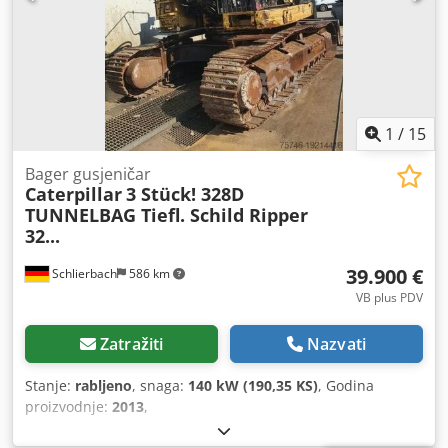
1
/
15
Bager gusjeničar
Caterpillar
3 Stück! 328D
TUNNELBAG Tiefl. Schild Ripper
32...
39.900 €
Schlierbach
586 km
VB plus PDV
Zatražiti
Nazvati
Stanje:
rabljeno
, snaga:
140 kW (190,35 KS)
, Godina
proizvodnje:
2013
,