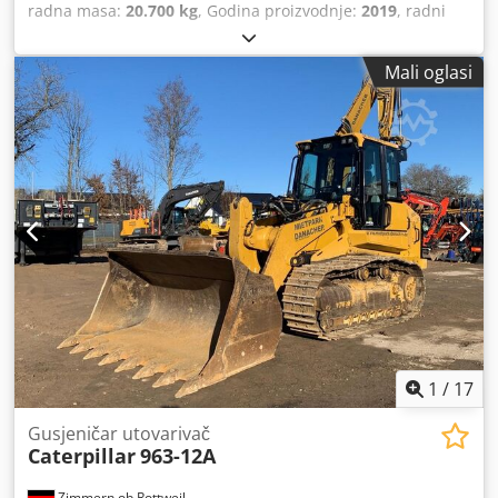
radna masa:
20.700 kg
, Godina proizvodnje:
2019
, radni
sati:
8.171 h
, Oprema:
klima uređaj
, CATERPILLAR 963K
Godina proizvodnje: 2019. Radni sati: 8.171 sati Zatvorena
Mali oglasi
kabina Klimatski uređaj Radio Kamera za vožnju unatrag
Grabilica sa zubima Dedeznirpjpfx Aqiekr Podvozje u
dobrom stanju, otprilike 70-80% Širina podnih ploča: 550
mm Motor sa 165 kW Ventil za rikavac CE/EPA Radna
težina: 20,7 t.
1
/
17
Gusjeničar utovarivač
Caterpillar
963-12A
Zimmern ob Rottweil