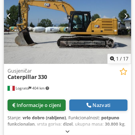
1
/
17
Gusjeničar
Caterpillar
330
Lograto
404 km
Informacije o cijeni
Nazvati
Stanje:
vrlo dobro (rabljeno)
, Funkcionalnost:
potpuno
funkcionalan
, vrsta goriva:
dizel
, ukupna masa:
30.800 kg
,
Godina proizvodnje:
2021
, Oprema:
kabina, čelične