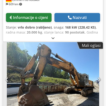
609 km
Informacije o cijeni
Nazvati
Stanje:
vrlo dobro (rabljeno)
, snaga:
168 kW (228,42 KS)
,
radna masa:
20.000 kg
, stanje lanca:
90 postotak
, Godina
proizvodnje:
2022
, radni sati:
2.110 h
, Oprema:
klima
uređaj
, CATERPILLAR 963-12A Godina proizvodnje: 2022
Mali oglasi
Radni sati: 2.110 h Zatvorena kabina Klima uređaj
Dodpjyidn Tsfx Aqiekr Radio Stražnja kamera Središnji
sustav podmazivanja Žlica sa zubima Donji postroj oko
90% očuvan Pločice podvozja: 550 mm širine CAT C7.1
motor snage 168,9 kW Ventil za ripper CE/EPA Radna
težina: 20 t.