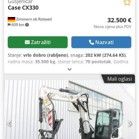
Gusjeničar
Case
CX330
32.500 €
Zimmern ob Rottweil
609 km
fiksna cijena plus PDV
Zatražiti
Nazvati
Stanje:
vrlo dobro (rabljeno)
, snaga:
202 kW (274,64 KS)
,
radna masa:
35.500 kg
, stanje lanca:
70 postotak
, Godina
proizvodnje:
2006
, radni sati:
9.139 h
, Oprema:
klima
uređaj
, CASE CX330 Godina proizvodnje: 2006. Radni sati:
Mali oglasi
9.139 sati. Zatvorena kabina Klimatizacija Radio Centralno
podmazivanje Standardna ruka Dužina ruke: 3,30 m
Kompletna hidraulička instalacija (za čekić, grablju, škare)
Brzi priključak OQ80 1 x lopata – širina 800 mm 1 x grablja
– ispravna, potrebno je popravljanje Dkjdszp Rm Repfx
Aqisr Podvozje u stanju od cca 70% Podne ploče, širina 600
mm Isuzu motor, snage 202 kW CE oznaka Dimenzije za
transport: 10,8 x 3 x 3,40 m Radna težina: 35,5 t.