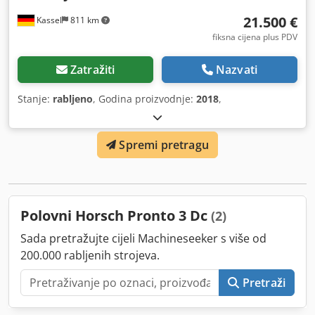
21.500 €
Kassel
811 km
fiksna cijena plus PDV
Zatražiti
Nazvati
Stanje:
rabljeno
, Godina proizvodnje:
2018
,
Spremi pretragu
Polovni Horsch Pronto 3 Dc
(2)
Sada pretražujte cijeli Machineseeker s više od
200.000 rabljenih strojeva.
Pretraži