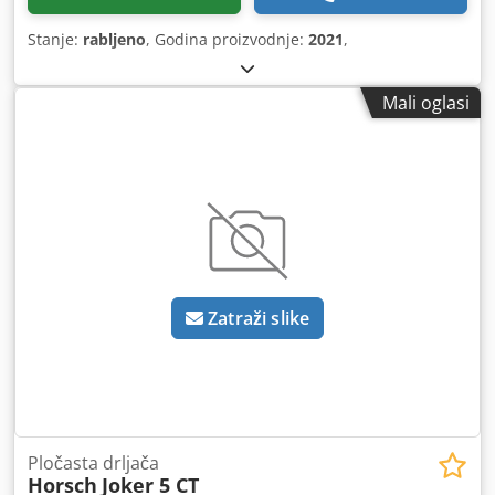
Stanje:
rabljeno
, Godina proizvodnje:
2021
,
Mali oglasi
Zatraži slike
Pločasta drljača
Horsch
Joker 5 CT