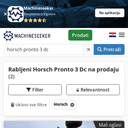
Machineseeker
Na aplikaciju
Besplatno u trgovini
Prodati
Pretraži
Rabljeni Horsch Pronto 3 Dc na prodaju
(2)
Filter
Relevantnost
Horsch
Ukloni sve filtre
Mali oglasi