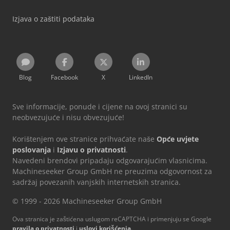
Izjava o zaštiti podataka
Blog
Facebook
X
LinkedIn
Sve informacije, ponude i cijene na ovoj stranici su
neobvezujuće i nisu obvezujuće!
Korištenjem ove stranice prihvaćate naše
Opće uvjete
poslovanja
i
Izjavu o privatnosti
.
Navedeni brendovi pripadaju odgovarajućim vlasnicima.
Machineseeker Group GmbH ne preuzima odgovornost za
sadržaj povezanih vanjskih internetskih stranica.
© 1999 - 2026 Machineseeker Group GmbH
Ova stranica je zaštićena uslugom reCAPTCHA i primenjuju se Google
pravila o privatnosti
i
uslovi korišćenja
.