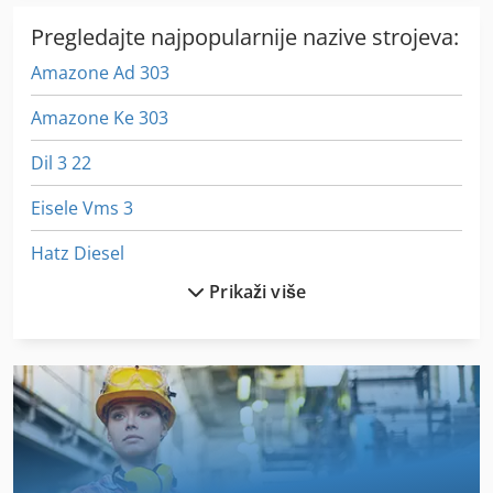
Pregledajte najpopularnije nazive strojeva:
Amazone Ad 303
Amazone Ke 303
Dil 3 22
Eisele Vms 3
Hatz Diesel
Prikaži više
Haulotte H 23 Tpx
Haulotte Ht 23 Rtj Pro
Holz Her 1401
Holz Her 1402
Holz Her 1410