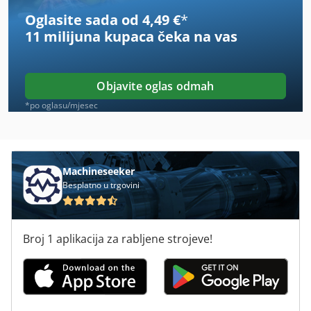
Oglasite sada od 4,49 €
*
Holz Her Sprint 1315
11 milijuna kupaca
čeka na vas
Holz Her Sprint 1417
Horsch Joker 12 Rt
Objavite oglas odmah
Horsch Joker 5 Ct
*po oglasu/mjesec
Horsch Sprinter 4 St
Horsch Terrano 5 Fm
Machineseeker
Besplatno u trgovini
Ht 8
Huvema Hu 550 Vario
Broj 1 aplikacija za rabljene strojeve!
Jcb 3 Dx
Knoll K-3
Kverneland 3 Schar