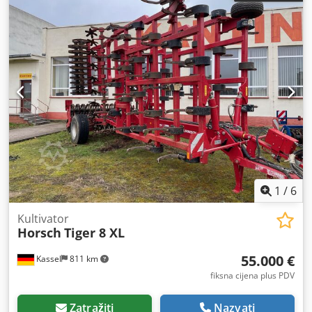
1
/
6
Kultivator
Horsch
Tiger 8 XL
55.000 €
Kassel
811 km
fiksna cijena plus PDV
Zatražiti
Nazvati