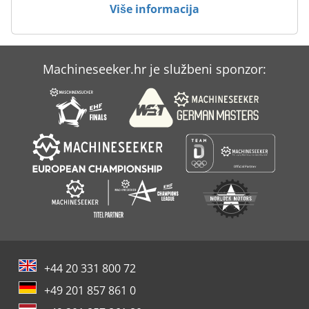
Više informacija
Maschio Dc 3000
Scheppach Hm 2
Machineseeker.hr je službeni sponzor:
Scheppach Prima Hm 1
Yanmar Ke 3
+44 20 331 800 72
+49 201 857 861 0