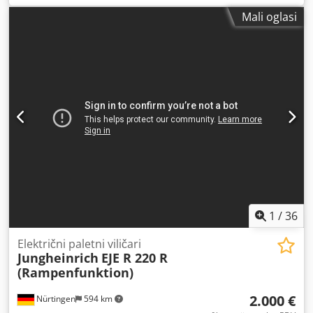
goriva:
električni
, vrsta jarbola:
drugo
, građevinska visina:
Mali oglasi
1.350 mm
, duljina vilica:
1.150 mm
, 4949986 Cjdpfx Aqjw R
Ay Tovjha Serijski broj: 91620640
1
/
36
Električni paletni viličari
Jungheinrich
EJE R 220 R
(Rampenfunktion)
2.000 €
Nürtingen
594 km