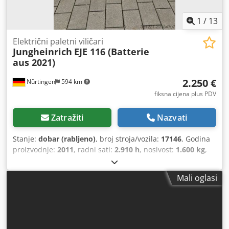
1
/
13
Električni paletni viličari
Jungheinrich
EJE 116 (Batterie
aus 2021)
2.250 €
Nürtingen
594 km
fiksna cijena plus PDV
Zatražiti
Nazvati
Stanje:
dobar (rabljeno)
, broj stroja/vozila:
17146
, Godina
proizvodnje:
2011
, radni sati:
2.910 h
, nosivost:
1.600 kg
,
visina podizanja:
220 mm
, težište tereta:
600 mm
, vrsta
goriva:
električni
, vrsta jarbola:
drugo
, građevinska visina:
Mali oglasi
1.300 mm
, napon baterije:
24 V
, duljina vilica:
1.150 mm
,
ukupna masa:
541 kg
, 5178161 Chodpfx Aqszfdrxsvea
Serijski broj: 98030707 Podaci o bateriji: 24V, 2PzS, 250Ah
(proizvedeno 2021.)