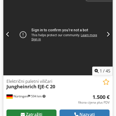
1
/
45
Električni paletni viličari
Jungheinrich
EJE-C 20
1.500 €
Nürtingen
594 km
fiksna cijena plus PDV
Zatražiti
Nazvati