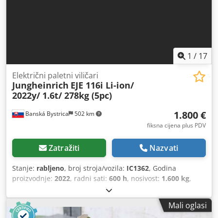
1
/
17
Električni paletni viličari
Jungheinrich
EJE 116i Li-ion/
2022y/ 1.6t/ 278kg (5pc)
1.800 €
Banská Bystrica
502 km
fiksna cijena plus PDV
Zatražiti
Nazvati
Stanje:
rabljeno
, broj stroja/vozila:
IC1362
, Godina
proizvodnje:
2022
, radni sati:
600 h
, nosivost:
1.600 kg
,
ukupna masa:
278 kg
, vrsta motora: Električni, proizvođač:
Jungheinrich Cedpfxoy Skcas Aqveha
Mali oglasi