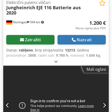
Električni paletni viličari
Jungheinrich
EJE 116 Batterie aus
2020
1.200 €
Nürtingen
594 km
fiksna cijena plus PDV
Zatražiti
Nazvati
Stanje:
rabljeno
, broj stroja/vozila:
12213
, Godina
proizvodnje:
2008
, radni sati:
9.780 h
, nosivost:
1.600 kg
,
visina podizanja:
200 mm
, težište tereta:
600 mm
, vrsta
goriva:
električni
, vrsta jarbola:
drugo
, građevinska visina:
Mali oglasi
1.330 mm
, ukupna masa:
577 kg
, 5007021 Serijski broj:
90315321 Chjdpfx Aoxubfzeqvsa