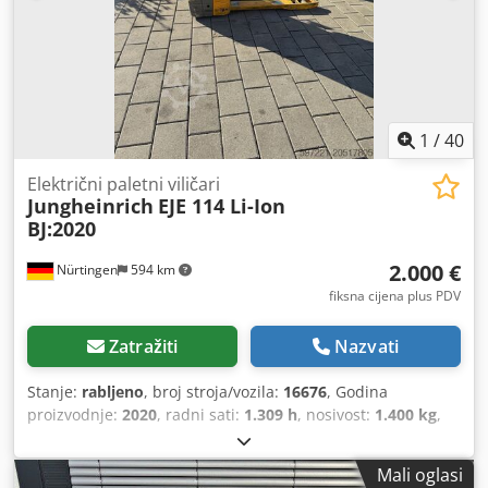
1
/
40
Električni paletni viličari
Jungheinrich
EJE 114 Li-Ion
BJ:2020
2.000 €
Nürtingen
594 km
fiksna cijena plus PDV
Zatražiti
Nazvati
Stanje:
rabljeno
, broj stroja/vozila:
16676
, Godina
proizvodnje:
2020
, radni sati:
1.309 h
, nosivost:
1.400 kg
,
visina podizanja:
200 mm
, težište tereta:
600 mm
, vrsta
goriva:
električni
, vrsta jarbola:
drugo
, građevinska visina:
Mali oglasi
1.320 mm
, napon baterije:
24 V
, veličina prednje gume:
,