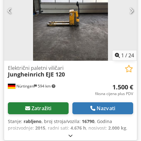
1
/
24
Električni paletni viličari
Jungheinrich
EJE 120
1.500 €
Nürtingen
594 km
fiksna cijena plus PDV
Zatražiti
Nazvati
Stanje:
rabljeno
, broj stroja/vozila:
16790
, Godina
proizvodnje:
2015
, radni sati:
4.676 h
, nosivost:
2.000 kg
,
visina podizanja:
200 mm
, težište tereta:
600 mm
, vrsta