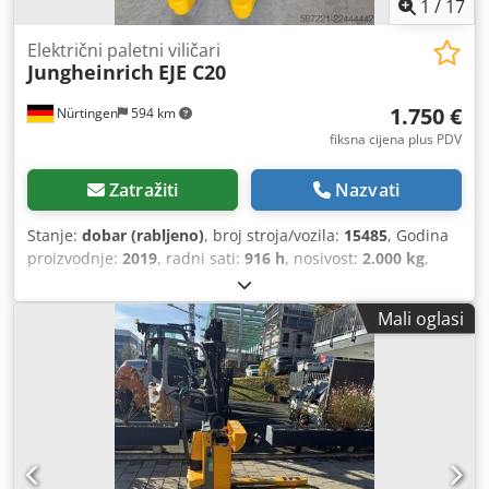
1
/
17
Električni paletni viličari
Jungheinrich
EJE C20
1.750 €
Nürtingen
594 km
fiksna cijena plus PDV
Zatražiti
Nazvati
Stanje:
dobar (rabljeno)
, broj stroja/vozila:
15485
, Godina
proizvodnje:
2019
, radni sati:
916 h
, nosivost:
2.000 kg
,
visina podizanja:
230 mm
, težište tereta:
575 mm
, vrsta
goriva:
električni
, vrsta jarbola:
drugo
, građevinska visina:
Mali oglasi
1.300 mm
, duljina vilica:
1.150 mm
, ukupna masa:
513 kg
,
5232130 Chedpfxszp Tp Is Aqvea Serijski broj: 98234819