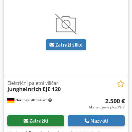
Chjdeynu Iwjpfx Aqvoa Podaci o bateriji: 24 V, 2PzB, 150 Ah
(2022.)
Zatraži slike
Električni paletni viličari
Jungheinrich
EJE 120
2.500 €
Nürtingen
594 km
fiksna cijena plus PDV
Zatražiti
Nazvati