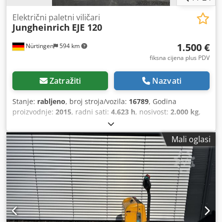
Električni paletni viličari
Jungheinrich
EJE 120
1.500 €
Nürtingen
594 km
fiksna cijena plus PDV
Zatražiti
Nazvati
Stanje:
rabljeno
, broj stroja/vozila:
16789
, Godina
proizvodnje:
2015
, radni sati:
4.623 h
, nosivost:
2.000 kg
,
visina podizanja:
200 mm
, težište tereta:
600 mm
, vrsta
goriva:
električni
, vrsta jarbola:
drugo
, građevinska visina:
Mali oglasi
1.320 mm
, napon baterije:
24 V
, ukupna masa:
551 kg
,
5054102 Chodpfxeyadxps Aqvoa Serijski broj: 98133436
Podaci o bateriji: 24 volta.