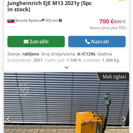
Jungheinrich
EJE M13 2021y (5pc
in stock)
700 €
Banská Bystrica
502 km
800 €
fiksna cijena plus PDV
Zatražiti
Nazvati
Stanje:
rabljeno
, broj stroja/vozila:
A-IC1296
, Godina
proizvodnje:
2021
, radni sati:
1.100 h
, nosivost:
1.300 kg
,
vrsta goriva:
električni
, vrsta jarbola:
drugo
, 5186955
Chjdpfjzfgcaox Aqvoa Serijski broj: FN974327 Moguća
Mali oglasi
međunarodna dostava.