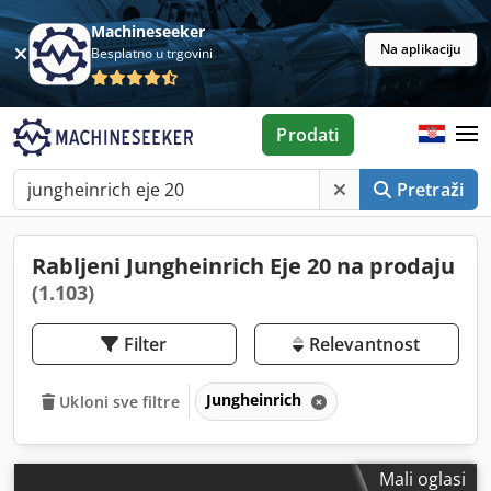
Machineseeker
Na aplikaciju
Besplatno u trgovini
Prodati
Pretraži
Rabljeni Jungheinrich Eje 20 na prodaju
(1.103)
Filter
Relevantnost
Jungheinrich
Ukloni sve filtre
Mali oglasi