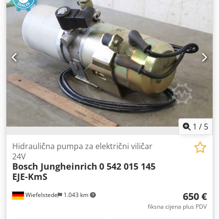
1
/
5
Hidraulična pumpa za električni viličar
24V
Bosch Jungheinrich
0 542 015 145
EJE-KmS
650 €
Wiefelstede
1.043 km
fiksna cijena plus PDV