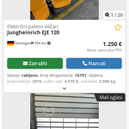
1
/
20
Električni paletni viličari
Jungheinrich
EJE 120
1.250 €
Nürtingen
594 km
fiksna cijena plus PDV
Zatražiti
Nazvati
Stanje:
rabljeno
, broj stroja/vozila:
16791
, Godina
proizvodnje:
2015
, radni sati:
4.575 h
, nosivost:
2.000 kg
,
visina podizanja:
200 mm
, težište tereta:
600 mm
, vrsta
goriva:
električni
, vrsta jarbola:
drugo
, građevinska visina:
Mali oglasi
1.320 mm
, napon baterije:
24 V
, duljina vilica:
1.150 mm
,
ukupna masa:
551 kg
, 5078336 Codpfeyk N Iqex Aqveha
Serijski broj: 98133439 Podaci o bateriji: 24 V, 2TPzS, 250
Ah (iz 2019.)