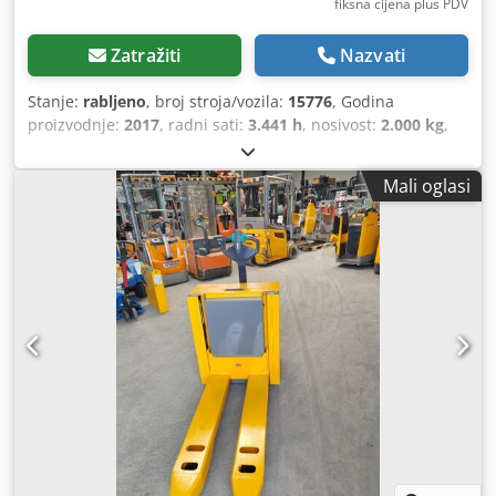
fiksna cijena plus PDV
Zatražiti
Nazvati
Stanje:
rabljeno
, broj stroja/vozila:
15776
, Godina
proizvodnje:
2017
, radni sati:
3.441 h
, nosivost:
2.000 kg
,
težište tereta:
600 mm
, vrsta goriva:
električni
, vrsta
jarbola:
drugo
, građevinska visina:
1.340 mm
, napon
Mali oglasi
baterije:
24 V
, duljina vilica:
1.200 mm
, ukupna masa:
658
kg
, 4858488 Serijski broj: 91620639 Csdpfx Aew R Ay
Heqveha Podaci o bateriji: 24 volta.