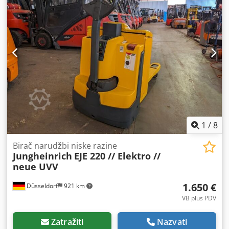
(ne ostavljaju tragove)
, tip stražnje gume:
poliuretanske
gume (ne ostavljaju tragove)
, masa praznog vozila:
534
kg
, Jungheinrich EJE C20 niskopodni viličar, godina
proizvodnje 2021 Podaci: Jungheinrich EJE C20 Godina
proizvodnje: 2021 Očitani radni sati: 251 Visina podizanja
(mm): 750 Nosivost (kg): 700 / 2000 Duljina vilica (mm):
1150 Vlastita masa (kg): 534 Prednje gume: Poliuretan
Stražnje gume: Poliuretan Godina proizvodnje baterije:
2021 Kapacitet baterije (Ah): 150 Napon baterije (V): 24
Oprema: Integrirani punjač. Cedpfx Aqjziyf Aovsha
1
/
8
Birač narudžbi niske razine
Jungheinrich
EJE 220 // Elektro //
neue UVV
1.650 €
Düsseldorf
921 km
VB plus PDV
Zatražiti
Nazvati