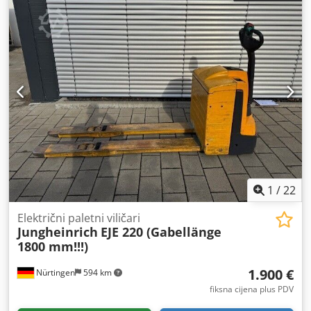
veličina stražnje gume:
, ukupna masa:
407 kg
, 5014032
Serijski broj: 98265203 Cedoxwf Sqopfx Aqvsha Podaci o
akumulatoru: 24 volta
1
/
22
Električni paletni viličari
Jungheinrich
EJE 220 (Gabellänge
1800 mm!!!)
1.900 €
Nürtingen
594 km
fiksna cijena plus PDV