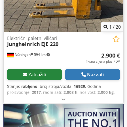
1
/
20
Električni paletni viličari
Jungheinrich
EJE 220
2.900 €
Nürtingen
594 km
fiksna cijena plus PDV
Zatražiti
Nazvati
Stanje:
rabljeno
, broj stroja/vozila:
16929
, Godina
proizvodnje:
2017
, radni sati:
2.808 h
, nosivost:
2.000 kg
,
visina podizanja:
220 mm
, težište tereta:
600 mm
, vrsta
goriva:
električni
, vrsta jarbola:
drugo
, građevinska visina:
1.300 mm
, napon baterije:
24 V
, duljina vilica:
1.150 mm
,
ukupna masa:
563 kg
, 5112784 Csdpfxjyv S Rts Aqveha
Serijski broj: 98194626 Podaci o bateriji: 24V, 2PzS, 250 Ah