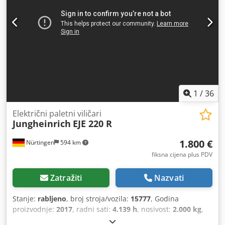
1
/
36
Električni paletni viličari
Jungheinrich
EJE 220 R
1.800 €
Nürtingen
594 km
fiksna cijena plus PDV
Zatražiti
Nazvati
Stanje:
rabljeno
, broj stroja/vozila:
15777
, Godina
proizvodnje:
2017
, radni sati:
4.139 h
, nosivost:
2.000 kg
,
visina podizanja:
200 mm
, težište tereta:
600 mm
, vrsta