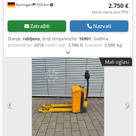
2.750 €
Nürtingen
594 km
fiksna cijena plus PDV
Zatražiti
Nazvati
Stanje:
rabljeno
, broj stroja/vozila:
16901
, Godina
proizvodnje:
2018
, radni sati:
2.586 h
, nosivost:
2.000 kg
,
visina podizanja:
220 mm
, težište tereta:
600 mm
, vrsta
goriva:
električni
, vrsta jarbola:
drugo
, građevinska visina:
Mali oglasi
1.300 mm
, napon baterije:
24 V
, duljina vilica:
1.150 mm
,
ukupna masa:
563 kg
, 5087112 Serijski broj: 98194628
Cjdpfxeynu H Te Aqvoha Podaci o bateriji: 24 V, 2EPzB, 150
Ah (proizvedeno 2018.)