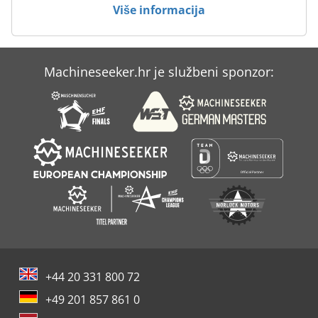
Više informacija
Tijesto Brojač
Trgovina Oprema
Machineseeker.hr je službeni sponzor:
Umrijeti Kovanje Tisak
Veliki Tiska
+44 20 331 800 72
+49 201 857 861 0