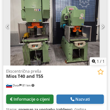
1
/
1
Ekscentrična preša
Mios
T40 and T55
Dvor
81 km
Informacije o cijeni
Nazvati
Stanje:
spreman za upotrebu (rabljeno)
, Godina