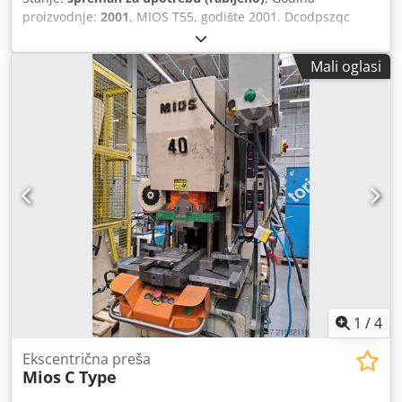
proizvodnje:
2001
, MIOS T55, godište 2001. Dcodpszqc
Rwofx Apwsk MIOS T40, godište 2001.
Mali oglasi
1
/
4
Ekscentrična preša
Mios
C Type