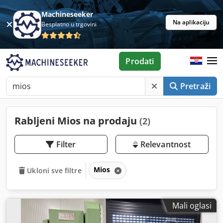
Machineseeker
Na aplikaciju
Besplatno u trgovini
Prodati
Pretraži
Rabljeni Mios na prodaju
(2)
Filter
Relevantnost
Mios
Ukloni sve filtre
Mali oglasi