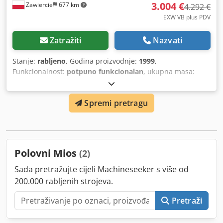
3.004 €
Zawiercie
677 km
4.292 €
EXW VB plus PDV
Zatražiti
Nazvati
Stanje:
rabljeno
, Godina proizvodnje:
1999
,
Funkcionalnost:
potpuno funkcionalan
, ukupna masa:
1.100 kg
, Ekscentrična preša MIOS 40 tona, tip C
Dcsdjywylhspfx Apwok
Spremi pretragu
Polovni Mios
(2)
Sada pretražujte cijeli Machineseeker s više od
200.000 rabljenih strojeva.
Pretraži