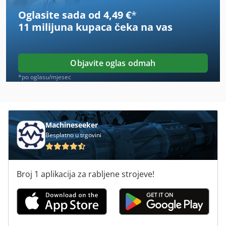
Oglasite sada od 4,49 €
*
Mbo
11 milijuna kupaca
čeka na vas
Mjerna Oprema
Mješač Boja
Objavite oglas odmah
Offset
*po oglasu/mjesec
Offset Tisak
Okomiti Tisak
Machineseeker
Besplatno u trgovini
Oprema
Ostala Oprema
Broj 1 aplikacija za rabljene strojeve!
Raspon-Tisak
Sklopivi
Teca Print