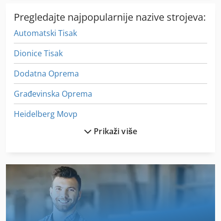
Pregledajte najpopularnije nazive strojeva:
Automatski Tisak
Dionice Tisak
Dodatna Oprema
Građevinska Oprema
Heidelberg Movp
Prikaži više
Heidelberger
Hranilica
Indigo Digitalni Tisak
Ktl
Matrix