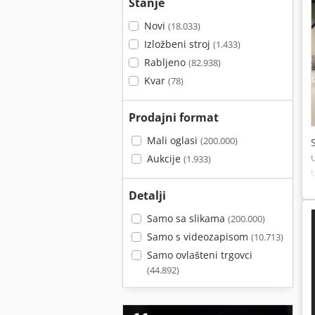
Stanje
Novi
(18.033)
Izložbeni stroj
(1.433)
Rabljeno
(82.938)
Kvar
(78)
Prodajni format
Mali oglasi
(200.000)
Aukcije
(1.933)
Detalji
Samo sa slikama
(200.000)
Samo s videozapisom
(10.713)
Samo ovlašteni trgovci
(44.892)