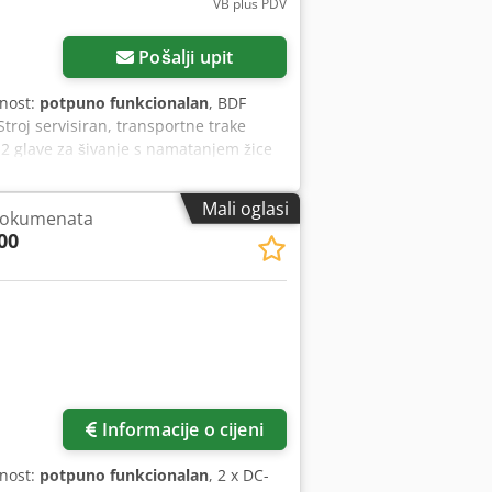
VB plus PDV
Pošalji upit
lnost:
potpuno funkcionalan
, BDF
roj servisiran, transportne trake
 2 glave za šivanje s namatanjem žice
atsko podešavanje formata! Električni
hnički podaci u priloženom PDF-u!
Mali oglasi
dokumenata
00
Informacije o cijeni
lnost:
potpuno funkcionalan
, 2 x DC-