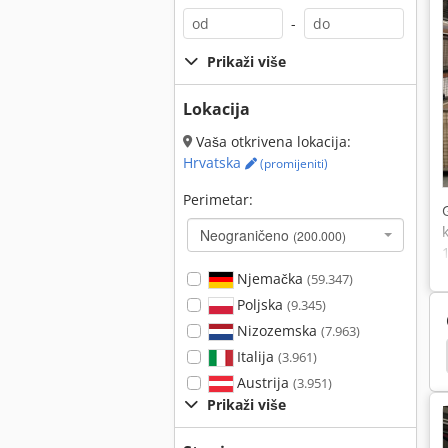
-
Prikaži više
Lokacija
Vaša otkrivena lokacija:
Hrvatska
(promijeniti)
Perimetar:
Neograničeno
(200.000)
Njemačka
(59.347)
Poljska
(9.345)
Nizozemska
(7.963)
jerni Sustav
Mjerenje Ruku
Mjerenje Kalibra
Italija
(3.961)
Austrija
(3.951)
Prikaži više