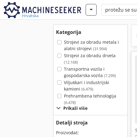
Hrvatska
Kategorija
Strojevi za obradu metala i
alatni strojevi
(31.994)
Strojevi za obradu drveta
(12.168)
Transportna vozila i
gospodarska vozila
(7.299)
Viljuškari i industrijski
kamioni
(6.479)
Prehrambena tehnologija
(6.478)
Prikaži više
Detalji stroja
Proizvođač: