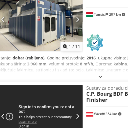
Tamási
297 km
1
/
11
Stanje:
dobar (rabljeno)
, Godina proizvodnje:
2016
, ukupna visina:
ukupna širina:
3.960 mm
, volumni protok:
8 m³/h
, Oprema:
kabina
uključuje lakirnicu, sušionicu i skladište boja. Lakirnica: Unutarnje
mm Dodpfx Alsyhbgge Deck Površina poda kabine: 13,1 m2 Unutarn
grijanja: dobava zraka iz klimatiziranog prostora Količina upuhanog
Sustav za doradu 
Unutarnje dimenzije sušionice: 3300 x 3960 x 2640 mm Površina po
C.P. Bourg
BDF 
kabine: 34,5 m3 Način grijanja: električni grijači, 22 kW 3x400V Ko
Finisher
Skladište boja: Unutarnje dimenzije lakirne kuhinje: 3100 x 2000 x
iz klimatiziranog prostora Površina lakirne kuhinje: 6,2 m2
Wien
354 km