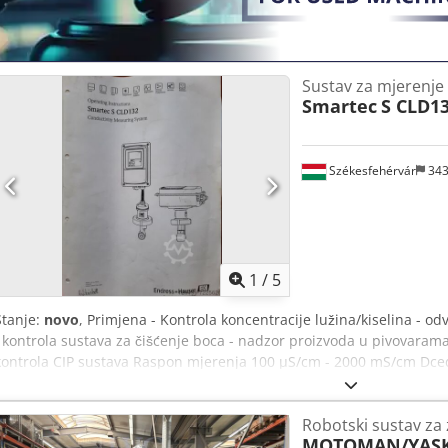
A)
Sustav za mjerenje 
Smartec
S CLD1
Székesfehérvár
34
1
/
5
Stanje:
novo
, Primjena - Kontrola koncentracije lužina/kiselina - od
i kontrola sustava za čišćenje boca - nadzor proizvoda u pivovarama,
kontrola CIP sustava Raspon mjerenja 100 µS/cm - 2000 mS/cm Dced
temperatura max. 140°C (maks. 30 min.) 284°F (maks. 30 min.) Proces
(194°F))
Robotski sustav za 
MOTOMAN/YAS