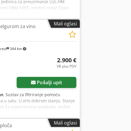
a) Jedinica za preuzimanje LUL-HM
janje) DBM-500T, prednji rezač Duga
m za pomicanje Dcjdpfxjzqt Exo Al
Mali oglasi
iselgurom za vino
reis
344 km
2.900 €
VB plus PDV
Pošalji upit
an
, Sustav za filtriranje pomoću
na u satu. U vrlo dobrom stanju. Stanje
ock Za organiziranje pregleda, molim
Mali oglasi
 ploča