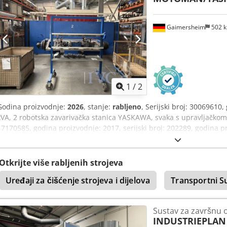
Gaimersheim
502 
1
/
2
Godina proizvodnje:
2026
, stanje:
rabljeno
, Serijski broj: 30069610
kVA, 2 robotska zavarivačka stanica YASKAWA, svaka s upravljačkom 
17170585, godina proizvodnje: 2017, serijski broj: 202289, godina 
glava, automatsko dodavanje žice, izmjenjiva paleta s rotirajućim
oblogom, rešetkasta zaštitna ogradă, sustav svjetlosnih zraka SICK, 
SIEMENS SIMATIC HMI, dodirni zaslon, SKS Q80 sustav za nadzor za
Otkrijte više rabljenih strojeva
Uređaji za čišćenje strojeva i dijelova
Transportni S
Sustav za završnu 
INDUSTRIEPLAN