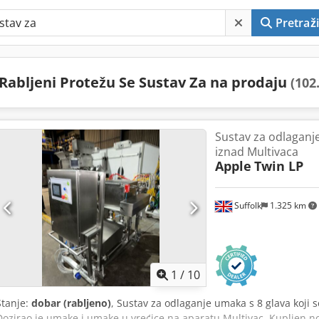
Pretraži
Rabljeni Protežu Se Sustav Za na prodaju
(102
Sustav za odlaganje
iznad Multivaca
Apple
Twin LP
Suffolk
1.325 km
1
/
10
Stanje:
dobar (rabljeno)
, Sustav za odlaganje umaka s 8 glava koji 
Dozirao je umake i umake u vrećice na aparatu Multivac. Kupljen no