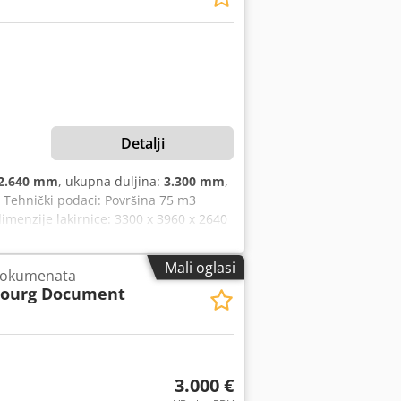
Detalji
2.640 mm
, ukupna duljina:
3.300 mm
,
, Tehnički podaci: Površina 75 m3
 dimenzije lakirnice: 3300 x 3960 x 2640
ji volumen kabine: 34,5 m3 Način
 zraka: 8.000 m3/h Sušionica:
Mali oglasi
dokumenata
da kabine: 13,1 m2 Unutarnji volumen
Bourg Document
ličina upuhanog zraka: 2.500 m3/h
 2600 mm Način grijanja: dobava zraka
3.000 €