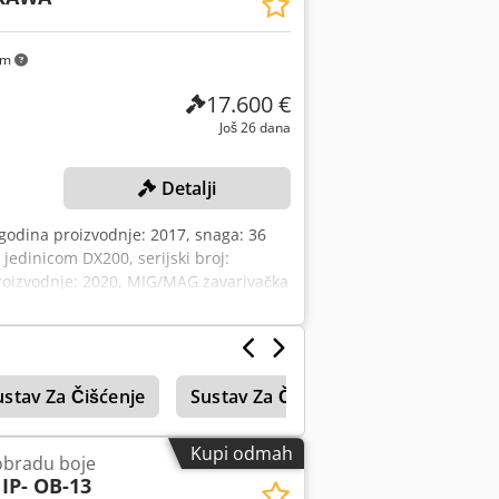
km
17.600 €
Još 26 dana
Detalji
, godina proizvodnje: 2017, snaga: 36
jedinicom DX200, serijski broj:
proizvodnje: 2020, MIG/MAG zavarivačka
 mehanizmom, zavjesa, s plastičnom
centralna upravljačka jedinica
varivanja. Dcodpfszqzdpjx Al Dsk
ustav Za Čišćenje
Sustav Za Čišćenje
Odmašćiva
Kupi odmah
obradu boje
IP- OB-13