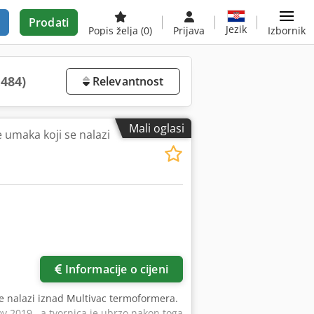
Prodati
Jezik
Popis želja
(0)
Prijava
Izbornik
.484)
Relevantnost
Mali oglasi
 umaka koji se nalazi
Informacije o cijeni
se nalazi iznad Multivac termoformera.
v 2019., a tvornica je ubrzo nakon toga