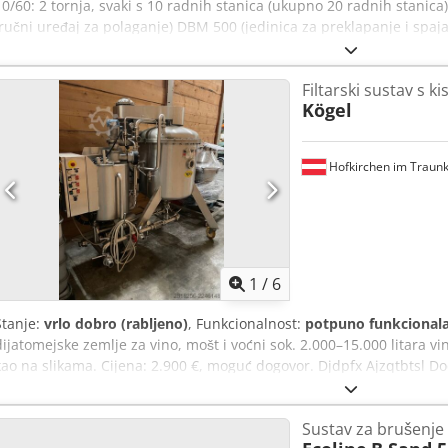
10/60: 2 tornja, svaki s 10 radnih stanica (ukupno 20 radnih stanic
(ručni uređaj za polaganje) DBM 500 (jedinica za preklapanje i spa
radna površina DBM-LS1 DBM-500 K: brojilo polaganja s mehanizmo
Dek Upravljanje putem dodirnog zaslona
Filtarski sustav s k
Kögel
Hofkirchen im Traunk
1
/
6
Stanje:
vrlo dobro (rabljeno)
, Funkcionalnost:
potpuno funkcional
dijatomejske zemlje za vino, mošt i voćni sok. 2.000–15.000 litara vi
kao na slikama. Cijena: 2.900 €, moguć dogovor. Djdpfx Ajzqtbtsl D
vas, kontaktirajte me.
Sustav za brušenje