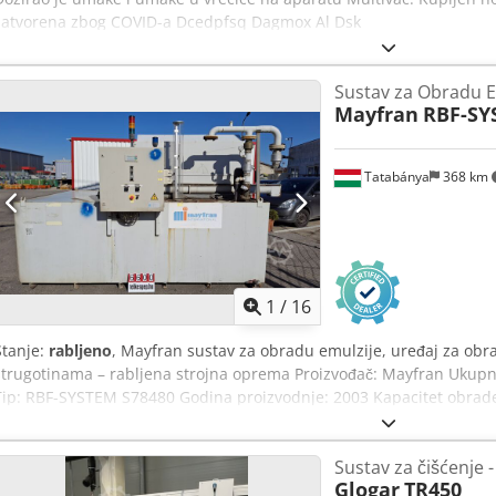
zatvorena zbog COVID-a Dcedpfsq Dagmox Al Dsk
Sustav za Obradu E
Mayfran
RBF-SY
Tatabánya
368 km
1
/
16
Stanje:
rabljeno
, Mayfran sustav za obradu emulzije, uređaj za obra
strugotinama – rabljena strojna oprema Proizvođač: Mayfran Ukup
Tip: RBF-SYSTEM S78480 Godina proizvodnje: 2003 Kapacitet obrade i fi
40 ppm > 20 µm Volumen spremnika: 7250 l Dedpfx Aezqbnuel Deck 
5 bara
Sustav za čišćenje -
Glogar
TR450