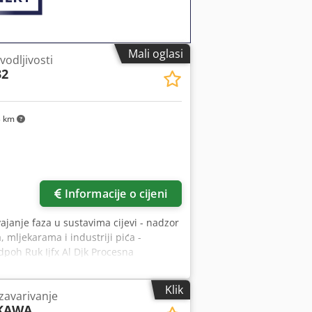
Mali oglasi
vodljivosti
32
3 km
Informacije o cijeni
vajanje faza u sustavima cijevi - nadzor
 mljekarama i industriji pića -
poh Ruk Ijfx Al Djk Procesna
ni tlak max. 12 bara (90°C) (174 psi
Klik
zavarivanje
KAWA