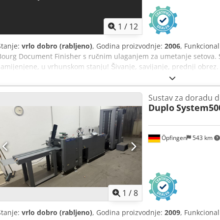
1
/
12
Stanje:
vrlo dobro (rabljeno)
, Godina proizvodnje:
2006
, Funkciona
Bourg Document Finisher s ručnim ulaganjem za umetanje setova. St
zamijenjene, u vrhunskom stanju! Šivanje, savijanje, prednji obrez.
sa špule. Funkcije za sedlasto, blok i kutno šivanje. Potpuno autom
priključak 230V/50Hz, 400 kg. Uključene 4 špule žice za šivanje. Te
Sustav za doradu 
Izvrsna prilika po fer cijeni! Dodpezaay Nofx Al Dock
Duplo
System50
Öpfingen
543 km
1
/
8
Stanje:
vrlo dobro (rabljeno)
, Godina proizvodnje:
2009
, Funkciona