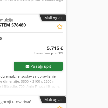
Mali oglasi
mulzije
STEM S78480
5.715 €
fiksna cijena plus PDV
Pošalji upit
du emulzije, sustav za upravljanje
ne dimenzije: 3300 x 2100 x 2200 mm
ltracije: 700 l/min Finoća filtracije:
Kapacitet pumpe: 5,5 kW; 600 l/min;
Mali oglasi
 gornji utovarivač