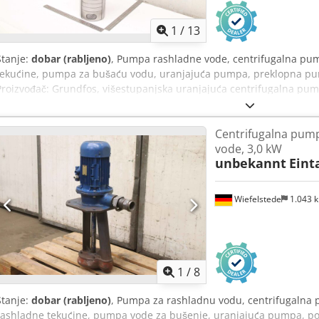
1
/
13
Stanje:
dobar (rabljeno)
, Pumpa rashladne vode, centrifugalna p
tekućine, pumpa za bušaću vodu, uranjajuća pumpa, preklopna pump
Proizvođač: Grundfos, višestupanjska uranjajuća centrifugalna pu
Pogon: 1,1 kW 2850 o/min - Maks. protok: 2,5 m³/h - Maks. visina di
mm - Dimenzije: 230/180/V490 mm - Težina: 13,9 kg
Centrifugalna pum
vode, 3,0 kW
unbekannt
Eint
Wiefelstede
1.043 
1
/
8
Stanje:
dobar (rabljeno)
, Pumpa za rashladnu vodu, centrifugaln
rashladne tekućine, pumpa vode za bušenje, uranjajuća pumpa, 