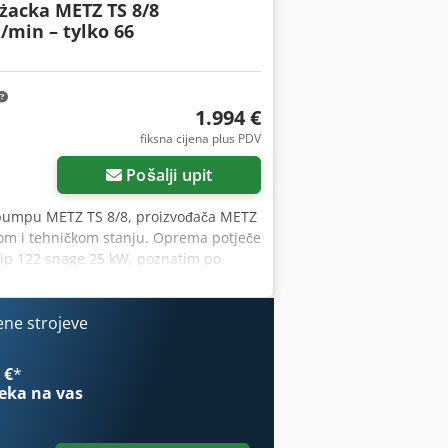
żacka METZ TS 8/8
/min – tylko 66
1.994 €
fiksna cijena plus PDV
Pošalji upit
 pumpu METZ TS 8/8, proizvođača METZ
om i tehničkom stanju. Oprema potječe
tip 122 snage 25 kW, poznatim po
je mala ukupna satnica – oko 66 radnih
daci: • Proizvođač: METZ
 proizvodnje: 1989 • Motor:
ene strojeve
acitet pumpe: 800 l/min pri 8 bara •
tar tlaka i podtlaka • Brojač radnih
 €
*
rola čoka i gasa Primjena: • Dobrovoljna
eka na vas
a i bunara • Poljoprivredna gospodarstva
H R Usx Afwsrf Robusna njemačka