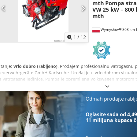
mth
Pompa stra
VW 25 kW – 800 l
mth
Wymysłów
808 km
1
/
12
Stanje:
vrlo dobro (rabljeno)
, Prodajem profesionalnu vatrogasnu
Feuerwehrgeräte GmbH Karlsruhe. Uređaj je u vrlo dobrom vizualn
iz vatrogasne jedinice. Pumpa je opremljena Volkswagen motorom 
vrhunskoj izdržljivosti i jednostavnom održavanju. Velika prednost 
sati, što je iznimno niska vrijednost za ovakvu opremu. Tehnički po
Feuerwehrgeräte GmbH • Model: TS 8/8 • Norma: DIN 14410 • Godina
Odmah prodajte rablj
Volkswagen tip 122 • Snaga motora: 25 kW • Obujam: 1192 cm³ • Kap
Radna masa: cca 190 kg • Radni satovi: cca 66 sati Oprema: • Manome
Oglasite sada od 4,49
sati • Radno svjetlo • Vatrogasni brzi spoj • Transportni okvir • Kont
11 milijuna kupaca
č
i profesionalna vatrogasna društva • Crpljenje vode iz jezera, rijek
• Protupožarni sustavi • Odvodnjavanje i radovi s vodom Cjdpfoyt 
konstrukcija, izuzetno izdržljiva i jednostavna za servisiranje.