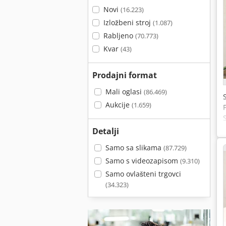
Novi
(16.223)
Izložbeni stroj
(1.087)
Rabljeno
(70.773)
Kvar
(43)
Prodajni format
Mali oglasi
(86.469)
Aukcije
(1.659)
Detalji
Samo sa slikama
(87.729)
Samo s videozapisom
(9.310)
Samo ovlašteni trgovci
(34.323)