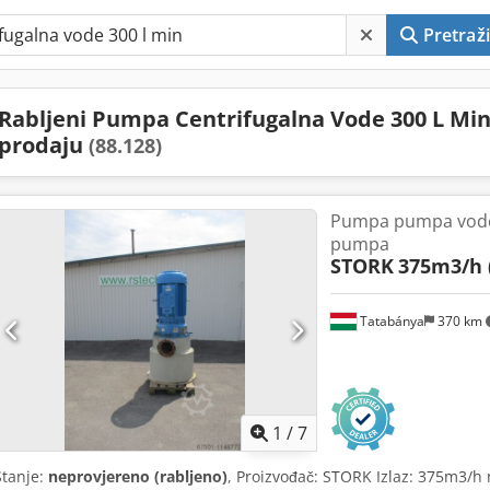
Pretraži
Rabljeni Pumpa Centrifugalna Vode 300 L Min
prodaju
(88.128)
Pumpa pumpa vode 
pumpa
STORK
375m3/h 
Tatabánya
370 km
1
/
7
Stanje:
neprovjereno (rabljeno)
, Proizvođač: STORK Izlaz: 375m3/h