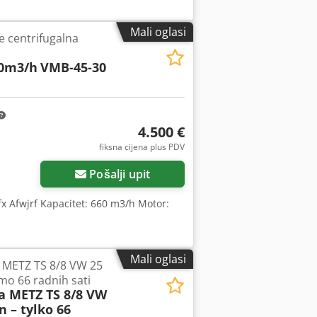
Mali oglasi
centrifugalna
60m3/h
VMB-45-30
4.500 €
fiksna cijena plus PDV
Pošalji upit
x Afwjrf Kapacitet: 660 m3/h Motor:
Mali oglasi
METZ TS 8/8 VW 25
mo 66 radnih sati
a METZ TS 8/8 VW
n – tylko 66