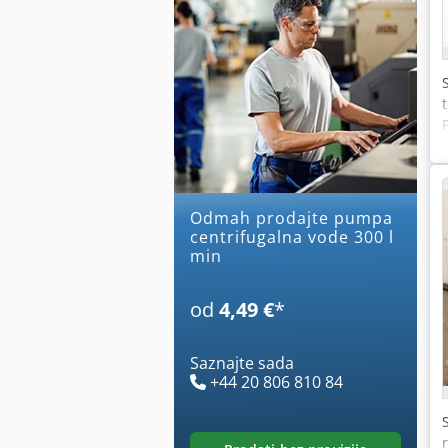
Odmah prodajte pumpa
centrifugalna vode 300 l
min
od
4,49 €
*
Saznajte sada
+44 20 806 810 84