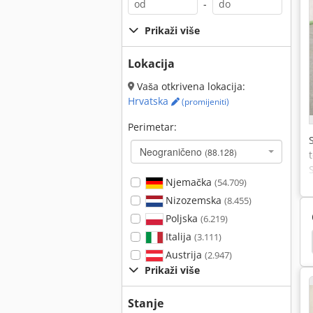
-
Prikaži više
Lokacija
Vaša otkrivena lokacija:
Hrvatska
(promijeniti)
Perimetar:
Neograničeno
(88.128)
Njemačka
(54.709)
Nizozemska
(8.455)
Poljska
(6.219)
Italija
(3.111)
ammelmann
Woma
Jet Jtss 1700
Jet Jssg
Austrija
(2.947)
Prikaži više
Stanje