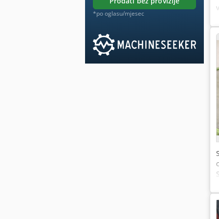
prodati bez provizije
*po oglasu/mjesec