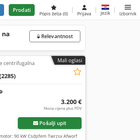
Prodati
Jezik
Popis želja
(0)
Prijava
Izbornik
 na
Relevantnost
Mali oglasi
centrifugalna
(2285)
3.200 €
fiksna cijena plus PDV
Pošalji upit
 motor: 90 kW Csdpfem Twrzsx Afworf