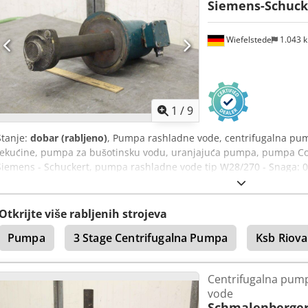
Siemens-Schuck
Wiefelstede
1.043 
1
/
9
Stanje:
dobar (rabljeno)
, Pumpa rashladne vode, centrifugalna p
tekućine, pumpa za bušotinsku vodu, uranjajuća pumpa, pumpa Co
Siemens - Schuckert, pumpa rashladne vode tip W28/270 - Snaga: 0
265 mm - Dimenzije: 320/190/V480 mm - Težina: 12,8 kg
Otkrijte više rabljenih strojeva
Pumpa
3 Stage Centrifugalna Pumpa
Ksb Riova
Centrifugalna pum
vode
Schmalenberge