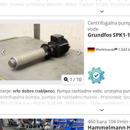
vodu: pumpa rashladne tekućine -Motor: Cantoni 3,0 kW -Dubina u
500/340/V880 mm Cjdsv Iyl Rspfx Afworf -Težina: 74 kg
Centrifugalna pum
vode
Grundfos
SPK1-1
Wiefelstede
1.043 
1
/
10
Stanje:
vrlo dobro (rabljeno)
, Pumpa rashladne vode, uronjena pu
centrifugalna pumpa, pumpa za rashladno mazivo - Proizvođač: Gr
SPK1-11/8 A-A-A - Pogon: 0,25 kW, 2850 o/min - Maks. protočnost: 1,
Maks. temperatura: 90 °C - Dimenzije: 180/150/V590 mm Crsdpfxjhtry
460 bara 104 l/min
Hammelmann
H