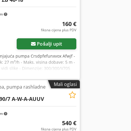
km
160 €
fiksna cijena plus PDV
Pošalji upit
njajuća pumpa Crsdpfefunxvox Afwjf -
: 27 m³/h - Maks. visina dobave: 5 m -
: vidi slike - Dimenzije: 300/300/V705
Mali oglasi
pa, pumpa rashladne
90/7 A-W-A-AUUV
km
540 €
fiksna cijena plus PDV