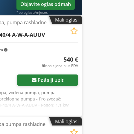
Objavite oglas odmah
*po oglasu/mjesec
Mali oglasi
pa, pumpa rashladne
40/4 A-W-A-AUUV
km
540 €
fiksna cijena plus PDV
Pošalji upit
umpa, vodena pumpa, pumpa
preklopna pumpa - Proizvođač:
4-40/4 A-W-A-AUUV - Pogon: 1,1 kW
Dubina uranjanja: 200 mm - Dimenzije:
Mali oglasi
pa pumpa rashladne