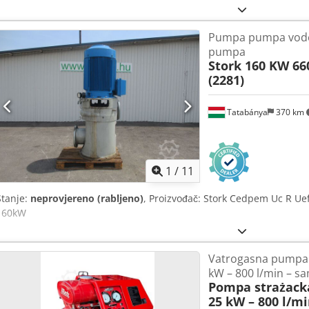
Pumpa pumpa vode 
pumpa
Stork 160 KW 6
(2281)
Tatabánya
370 km
1
/
11
Stanje:
neprovjereno (rabljeno)
, Proizvođač: Stork Cedpem Uc R Uef
160kW
Vatrogasna pumpa 
kW – 800 l/min – sa
Pompa strażack
25 kW – 800 l/mi