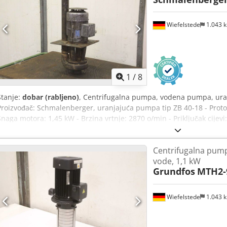
Wiefelstede
1.043 
1
/
8
Stanje:
dobar (rabljeno)
, Centrifugalna pumpa, vodena pumpa, ura
Proizvođač: Schmalenberger, uranjajuća pumpa tip ZB 40-18 - Protok
Snaga motora: 1,45 kW - Brzina vrtnje: 2870 o/min - Priključak cijevi
mm - Težina: 34 kg
Centrifugalna pum
vode, 1,1 kW
Grundfos
MTH2-
Wiefelstede
1.043 