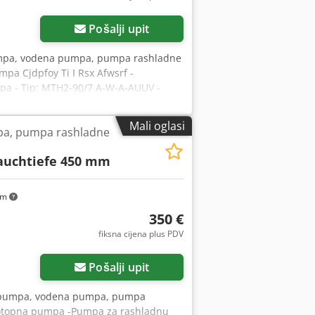
Pošalji upit
umpa, vodena pumpa, pumpa rashladne
a Cjdpfoy Ti I Rsx Afwsrf -
mpa - Tip: MTH2-90/7 A-W-A-AUUV -
zanja: 64,6 m - Dubina uranjanja: 250
Mali oglasi
pa, pumpa rashladne
auchtiefe 450 mm
km
350 €
fiksna cijena plus PDV
Pošalji upit
a pumpa, vodena pumpa, pumpa
potopna pumpa -Pumpa za rashladnu