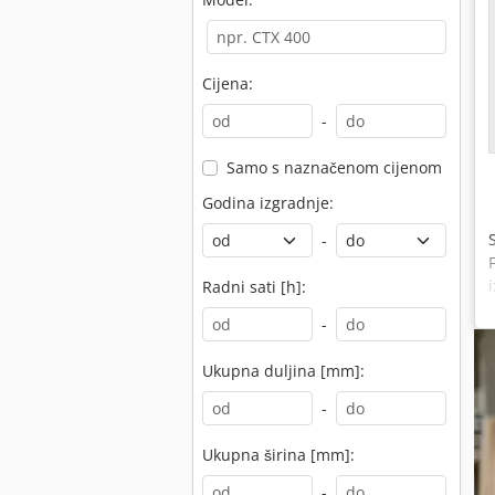
Cijena:
-
Samo s naznačenom cijenom
Godina izgradnje:
-
Radni sati [h]:
-
Ukupna duljina [mm]:
-
Ukupna širina [mm]:
-