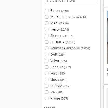
Benz
(4.460)
Mercedes-Benz
(4.456)
MAN
(2.916)
Iveco
(2.274)
Siemens
(1.271)
SCHMITZ
(1.198)
Schmitz Cargobull
(1.062)
DAF
(925)
Volvo
(885)
Renault
(882)
Ford
(880)
Linde
(844)
SCANIA
(817)
VW
(781)
Krone
(527)
Model: