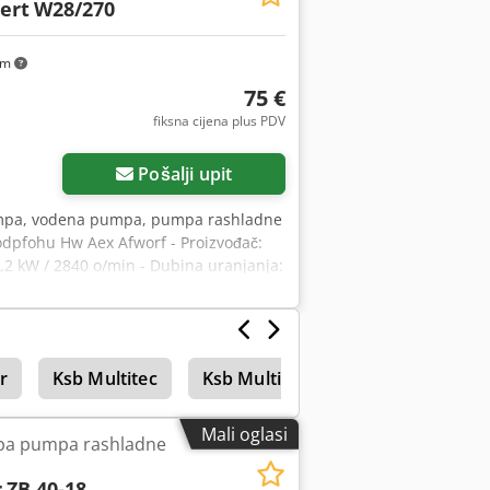
ert
W28/270
km
75 €
fiksna cijena plus PDV
Pošalji upit
umpa, vodena pumpa, pumpa rashladne
dpfohu Hw Aex Afworf - Proizvođač:
,2 kW / 2840 o/min - Dubina uranjanja:
r
Ksb Multitec
Ksb Multibloc
Visokotlačni ur
Mali oglasi
pa pumpa rashladne
r
ZB 40-18