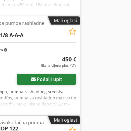
ranjanja: 450 mm -Ukupne dimenzije:
Mali oglasi
pa pumpa rashladne
1/8 A-A-A
km
450 €
fiksna cijena plus PDV
Pošalji upit
mpa, pumpa rashladnog sredstva,
undfos, pumpa za rashladno mazivo tip
0 m³/h - Maks. visina dobave: 22 m -
xs Afwjf - Težina: 11 kg
Mali oglasi
 visokotlačna pumpa
DP 122