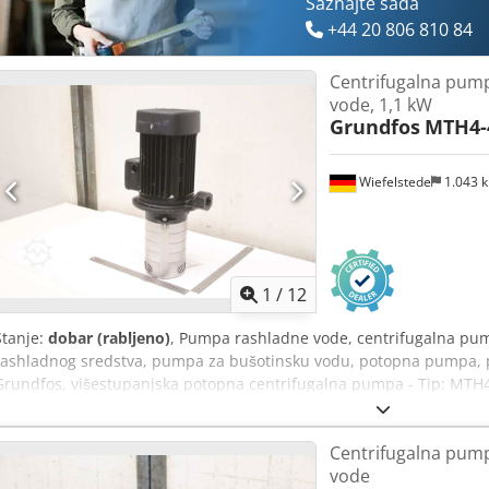
Saznajte sada
+44 20 806 810 84
Centrifugalna pum
vode, 1,1 kW
Grundfos
MTH4-
Wiefelstede
1.043 
1
/
12
Stanje:
dobar (rabljeno)
, Pumpa rashladne vode, centrifugalna p
rashladnog sredstva, pumpa za bušotinsku vodu, potopna pumpa, 
Grundfos, višestupanjska potopna centrifugalna pumpa - Tip: MTH
2850 o/min - Maks. protok: 4 m³/h - Maks. visina dizanja: 36,9 m - 
230/180/V435 mm Codpfjy Tkazsx Afwsrf - Težina: 14,9 kg
Centrifugalna pum
vode