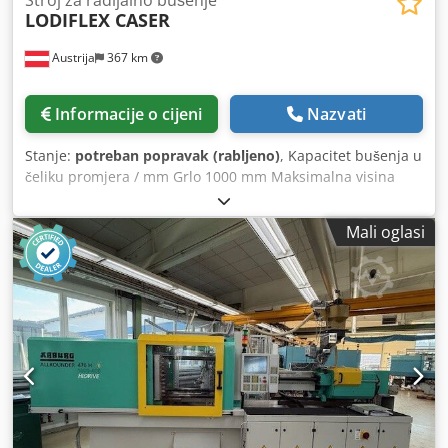
Stroj za radijalno bušenje
LODIFLEX CASER
Austrija
367 km
Informacije o cijeni
Nazvati
Stanje:
potreban popravak (rabljeno)
, Kapacitet bušenja u
čeliku promjera / mm Grlo 1000 mm Maksimalna visina
obratka / mm - Maksimalno grlo 1000 mm Crsdpfx
Agevmtlho Ujf - Hod pinole 250 mm VRETENO ZA GLODALO
Mali oglasi
/ GLAVA / - Raspon brzina od 47,5 o/min - Raspon brzina do
2120 o/min - Promjer vretena 60 mm - Potreban prostor -
lijevo/desno - 2000 mm - Potreban prostor -
naprijed/nazad - 750 mm - Ukupna visina 2160 mm -
Ukupna težina cca 2500 kg Stroj je djelomično remontiran.
- Podešavanje visine i poprečnog položaja je redizajnirano.