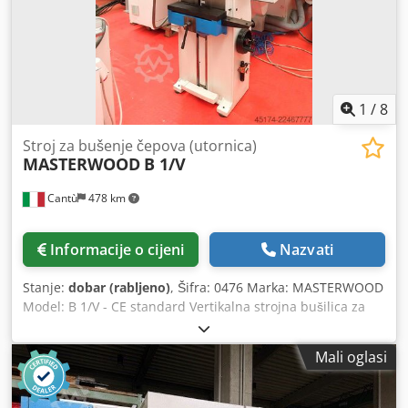
PRILAGODBA
1
/
8
Stroj za bušenje čepova (utornica)
MASTERWOOD
B 1/V
Cantù
478 km
Informacije o cijeni
Nazvati
Stanje:
dobar (rabljeno)
, Šifra: 0476 Marka: MASTERWOOD
Model: B 1/V - CE standard Vertikalna strojna bušilica za
izradu utora i žljebova u drvenim građevinskim
elementima, vratima, gredama i drugim proizvodima – CE
Mali oglasi
standard Tehnički podaci: Vertikalni hod 150 mm Uzdužni
hod 260 mm Poprečni hod 70 mm Snaga motora 3 KS
Maksimalna radna visina masivnog drvenog elementa 170