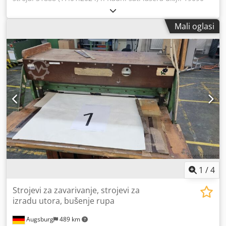
(17.01.2024) h Radni sati snopa uklj.: 6475 (17.01.2024) h
Snaga lasera: 4000 W Maks. sila probijanja: 300 kN
Mali oglasi
Upravljanje: AMNC 3i Radno područje laserskog rada: 2500
x 1170 mm Radno područje za probijanje: 3050 x 1525 mm
Dužina: 7870 mm Širina: 5880 mm Visina: 2666 mm
Ukupna priključna snaga: 85 kVA X-os: 100 m/min Y-os: 80
m/min Težina stroja cca: 30000 kg Standardna oprema -
patentirani servo-električni dvostruki pogon - Sila
probijanja 300 kN - 32 stanice za alat (4 rotirajuće stanice) -
maks. broj hodova: 400 - maks. debljina materijala 6 mm -
automatsko podešavanje fokusa - automatska regulacija
tlaka plina - HS- senzorska glava za rezanje - čišćenje
mlaznica - zaštita od prskanja - poklopac za dobre dijelove
Dodatna oprema - TSU izmjenjivač alata 300 Crjdpfx Ajypt
R Heg Uof Automatizacija
1
/
4
Strojevi za zavarivanje, strojevi za
izradu utora, bušenje rupa
Augsburg
489 km