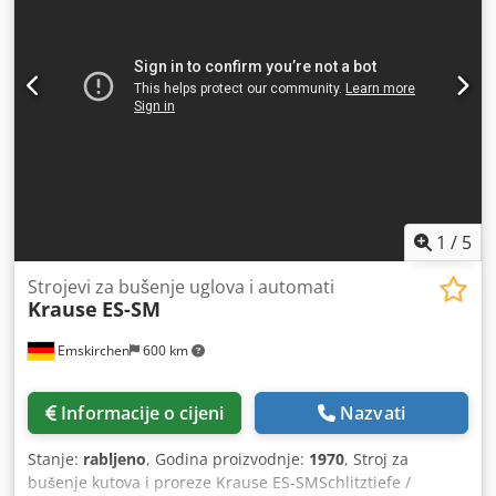
1
/
5
Strojevi za bušenje uglova i automati
Krause
ES-SM
Emskirchen
600 km
Informacije o cijeni
Nazvati
Stanje:
rabljeno
, Godina proizvodnje:
1970
, Stroj za
bušenje kutova i proreze Krause ES-SMSchlitztiefe /