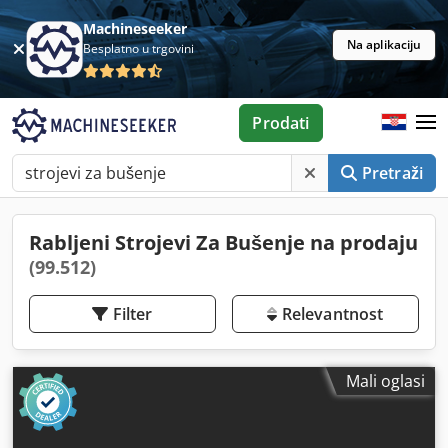
Machineseeker
Na aplikaciju
Besplatno u trgovini
Prodati
Pretraži
Rabljeni Strojevi Za Bušenje na prodaju
(99.512)
Filter
Relevantnost
Mali oglasi