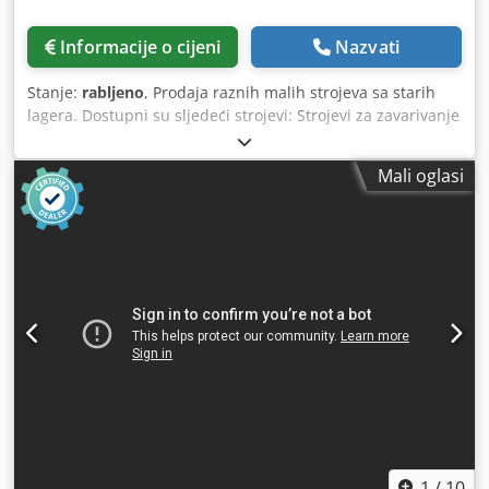
Informacije o cijeni
Nazvati
Stanje:
rabljeno
, Prodaja raznih malih strojeva sa starih
lagera. Dostupni su sljedeći strojevi: Strojevi za zavarivanje
Credpfx Aern Syxjg Ujf Strojevi za izradu žljebova Strojevi
za zakivanje bušenje rupa pumpa Slike su samo mali
Mali oglasi
isječak
1
/
10