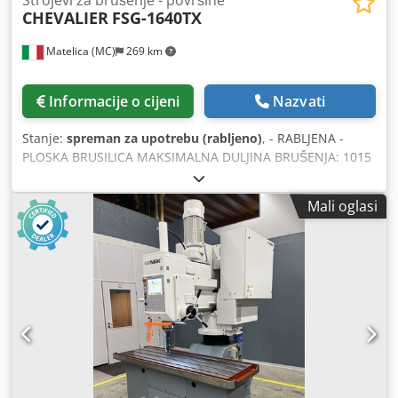
Strojevi za brušenje - površine
CHEVALIER
FSG-1640TX
Matelica (MC)
269 km
Informacije o cijeni
Nazvati
Stanje:
spreman za upotrebu (rabljeno)
, - RABLJENA -
PLOSKA BRUSILICA MAKSIMALNA DULJINA BRUŠENJA: 1015
mm MAKSIMALNA ŠIRINA BRUŠENJA: 405 mm
MAKSIMALNA VISINA BRUŠENJA: 350 mm MAGNETNA
Mali oglasi
STEZALA: 400 x 1000 mm DIMENZIJA BRUSILICE: 50 x 127 x
350 mm SNAGA MOTORA: 3,7 kW Credoh St Dqepfx Ag Uof
TEŽINA: 3600 Kg GABINE DIMENZIJE: 3500 x 1700 x 2000
mm PRIBOR: ALAT ZA OBLAČENJE