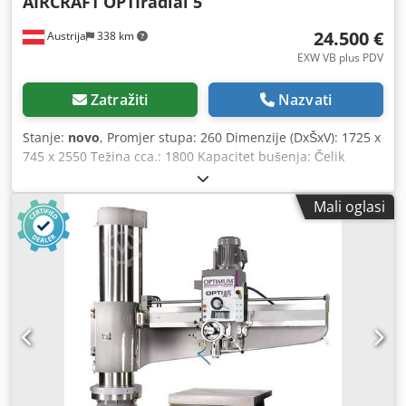
AIRCRAFT
OPTIradial 5
24.500 €
Austrija
338 km
EXW VB plus PDV
Zatražiti
Nazvati
Stanje:
novo
, Promjer stupa: 260 Dimenzije (DxŠxV): 1725 x
745 x 2550 Težina cca.: 1800 Kapacitet bušenja: Čelik
(S235JR) - 42 Veličina T-utora stola za bušenje: 19 Razmak
T-utora stola za bušenje: 171 Duljina steznog stola: 635
Mali oglasi
Visina steznog stola: 415 Potrošnja energije: 4 Udaljenost
vretena od stola za bušenje maks.: 1270 Raspon brzina: 37
- 1253 Broj raspona brzina: 12 Svestrano područje
primjene kao što je bušenje, razvrtanje, rezanje navoja
Crsdpfewrukzjx Ag Usf - Električno kočen motor - 24V DC
električni sustav i 2-kanalni sigurnosni lanac prema DIN EN
12717 - Teško, čvrsto, visokokvalitetno lijevano željezo -
Široki prepust zahvaljujući horizontalno podesivoj glavi
stroja - Pregledno raspoređena upravljačka ploča - Glatko
pokretne okretne i pomične osi - Pažljivo izrađeno
okretanje stupa s optimiziranim stezanjem za maksimalnu