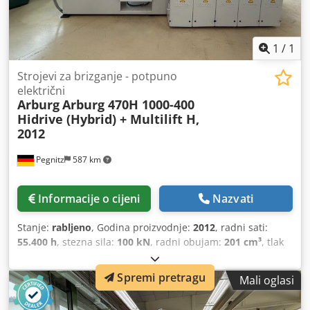
1
/
1
Strojevi za brizganje - potpuno
električni
Arburg
Arburg 470H 1000-400
Hidrive (Hybrid) + Multilift H,
2012
Pegnitz
587 km
Informacije o cijeni
Nazvati
Stanje:
rabljeno
, Godina proizvodnje:
2012
, radni sati:
55.400 h
, stezna sila:
100 kN
, radni obujam:
201 cm³
, tlak
ubrizgavanja:
2.000 letva
, ukupna masa:
5.400 kg
, promjer
pužnog transportera:
40 mm
, Osnova vozarine: franko
Spremi pretragu
Mali oglasi
mjesto Vrijeme isporuke: po dogovoru Csdpjylpy Aefx Ag
Uorf Uvjeti plaćanja: 100% prije preuzimanja stroja, čisto