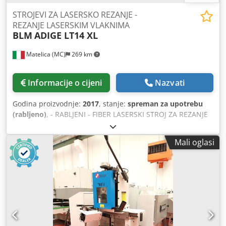
STROJEVI ZA LASERSKO REZANJE -
REZANJE LASERSKIM VLAKNIMA
BLM
ADIGE LT14 XL
Matelica (MC)
269 km
Informacije o cijeni
Nazvati
Godina proizvodnje:
2017
, stanje:
spreman za upotrebu
(rabljeno)
, - RABLJENI - FIBER LASERSKI STROJ ZA REZANJE
CIJEVI S SUSTAVOM ZA UTOVAR/ISTOVAR MINIMALNI
KRUŽNI PRESJEK: ø 25 mm MAKSIMALNI KRUŽNI PRESJEK: ø
Mali oglasi
355 mm MAKSIMALNI KVADRATNI PRESJEK: 260 X 260 mm
MAKSIMALNI PRAVOKUTNI PRESJEK: 300 X 200 mm
MAKSIMALNO DOZVOLJENO OPTEREĆENJE: 100 Kg/m
IZVOR: IPG YLS-4000 ; 4000 W UPRAVLJAČKA JEDINICA:
SIEMENS 840D TEŽINA: 12.500 Kg Cjdpfsx E Eihox Ag Usrf
NAPOMENA: AUTOMATSKO UTOVARIVANJE 3-12,5 m;
AUTOMATSKO ISTOVARIVANJE 12,5 m; 3D GLAVA ZA
REZANJE; KAPACITIVNI SENZOR; AUTOMATSKA