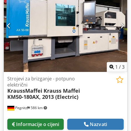
mm Minimalna/maksimalna radna visina montiranog
okvira prozora ili vrata 740/1030 mm Radna površina 140 x
470 mm Cedpszqzhbofx Ag Ujrf Nagib +/- 45° Pneumatsko
stezanje obratka Promjer usisnog priključka 60 mm
Stlačeni zrak 6 bara Ukupne dimenzije mm 1000 x 850 x
1750 (v) Težina kg 440
1
/
3
Strojevi za brizganje - potpuno
električni
KraussMaffei
Krauss Maffei
KM50-180AX, 2013 (Electric)
Pegnitz
586 km
Informacije o cijeni
Nazvati