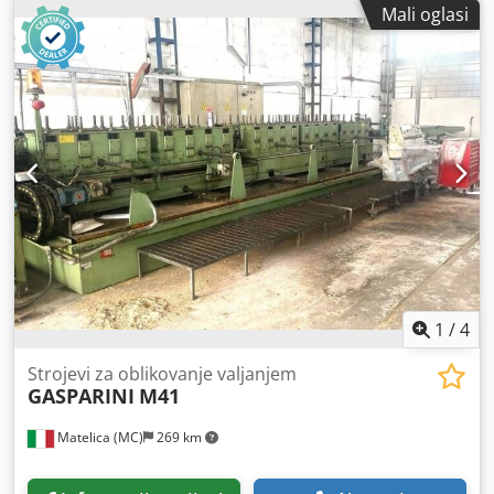
Mali oglasi
cijevi: 1/4", 1/2", 3/4", 1", 1 1/4", 1 1/2", 2"
1
/
4
Strojevi za oblikovanje valjanjem
GASPARINI
M41
Matelica (MC)
269 km