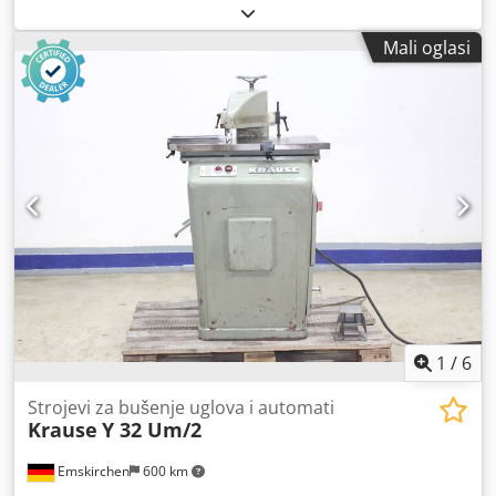
Dubina proreza 220 mm Hod 30mm Dubina izbacivanja
kuta 220 mm Online video pregled putem Skype videa Bili
Mali oglasi
bismo jako zadovoljni vašim posjetom - više strojeva na
zalihi Odmah dostupno - može se pogledati Crodpfsi Dx
Nnex Ag Usf Na zalihama Emskirchen / Nürnberg - Može
se testirati
1
/
6
Strojevi za bušenje uglova i automati
Krause
Y 32 Um/2
Emskirchen
600 km