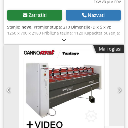
EXW VB plus PDV
Zatražiti
Nazvati
Stanje:
novo
, Promjer stupa: 210 Dimenzije (D x Š x V):
1260 x 700 x 2180 Približna težina: 1120 Kapacitet bušenja:
Čelik (S235JR) - 32 Promjer stupa: 210 Veličina T-utora stola
za bušenje: 19 Razmak T-utora stola za bušenje: 171
Mali oglasi
Duljina steznog stola: 600 Visina steznog stola: 380
Potrošnja energije: 3 Maksimalna udaljenost između
vretena i stola za bušenje: 1060 Raspon brzina: 73 - 1247
Broj raspona brzina: 6 OPTIdrill RD 4 Precizne, čvrste
radijalne bušilice vrhunske kvalitete. Idealne za svestranu
upotrebu u pojedinačnoj i serijskoj proizvodnji. - Svestran
raspon primjene, kao što su bušenje, razvrtanje i
narezivanje navoja - Motor s električnom kočnicom - 24V
DC električni sustav i 2-kanalni sigurnosni lanac prema DIN
EN 12717 - Teški, čvrsti, visokokvalitetni lijevani željez -
Širok doseg zahvaljujući horizontalno podesivoj glavi stroja
- Pregledno raspoređena upravljačka ploča - Glatko
pokretne osi za okretanje i pomicanje - Detaljno obrađena