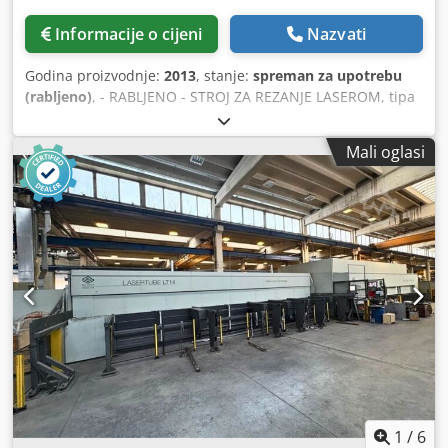
okruglih dijelova dodirom Referentni rubovi ili površine
Ispitna grafika Grafički prikaz uzoraka bušenja USB
Informacije o cijeni
Nazvati
podatkovna sučelja
Godina proizvodnje:
2013
, stanje:
spreman za upotrebu
(rabljeno)
, - RABLJENO - STROJ ZA REZANJE LASEROM, tipa
FIBER, s SUSTAVOM ZA IZMJENU PALETA i SUSTAVOM ZA
UTROVARAJE/IZDAVANJE HOD OSI X: 3270 mm HOD OSI Y:
Mali oglasi
1550 mm HOD OSI Z: 100 mm Cjdpfx Agjvhc S Ho Usrf
RADNA POVRŠINA: 3070 x 1550 mm DOZVOLJENO
OPTEREĆENJE NA STOLU: 920 kg IZVOR: AJ2000 Fiber; 2000
W UPRAVLJAČKA JEDINICA: AMADA AMNC3i TEŽINA: 11200
kg UKUPNE DIMENZIJE: 10028 x 2900 x 2000 mm
NAPOMENA: S SUSTAVOM ZA UTROVARAJE/IZDAVANJE,
model LKI mod.LST3015FLC-AJ, godina proizvodnje 2013;
AUTOMATSKA IZMJENA MLAZNICE
1
/
6