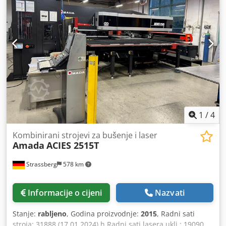
poruku ili nas nazovite.
1
/
4
Kombinirani strojevi za bušenje i laser
Amada
ACIES 2515T
Strassberg
578 km
Informacije o cijeni
Nazvati
Stanje:
rabljeno
, Godina proizvodnje:
2015
, Radni sati
stroja: 31888 (17.01.2024) h Radni sati lasera uklj.: 19090