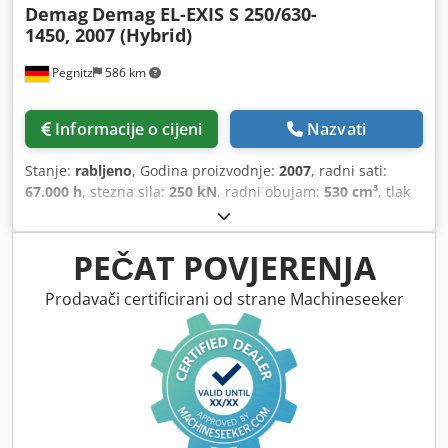
Demag
Demag EL-EXIS S 250/630-
Ukupna priključna snaga: motor + grijač Ukupna težina:
1450, 2007 (Hybrid)
3.700 kg Ukupna veličina D x Š x V: 4,4 x 1,6 x 1,9 m
Credpfxjppigde Ag Uef
Pegnitz
586 km
Informacije o cijeni
Nazvati
Stanje:
rabljeno
, Godina proizvodnje:
2007
, radni sati:
67.000 h
, stezna sila:
250 kN
, radni obujam:
530 cm³
, tlak
ubrizgavanja:
2.426 letva
, ukupna masa:
14.200 kg
,
promjer pužnog transportera:
50 mm
, Baza tereta: FCA
Pegnitz Crodpswlkcasfx Ag Uof Vrijeme isporuke: po
PEČAT POVJERENJA
dogovoru Uvjeti plaćanja: 100% prije preuzimanja stroja,
neto
Prodavači certificirani od strane Machineseeker