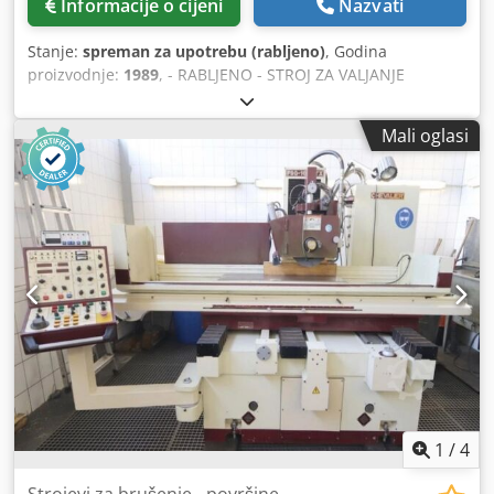
Informacije o cijeni
Nazvati
Stanje:
spreman za upotrebu (rabljeno)
, Godina
proizvodnje:
1989
, - RABLJENO - STROJ ZA VALJANJE
PROFILA BROJ STANICA: br. 20 Csdszqwf Nopfx Ag Usrf
TEŽINA: 25000 kg UKUPNE DIMENZIJE: 7300 x 2400 x 1500
Mali oglasi
mm NAPOMENA: PROFIL: ŠIRINA OD 85 mm DO 670 mm;
DULJINA OD 2000 DO 5000 mm; DEBLJINA OD 0,6 DO 1,5
mm U AUTOMATSKOM RADU; 5 GLAVA S 4 STANICE;
PROIZVODNA LINIJA ZA IZRADU KABLOVSKIH KANALIZACIJA
I POKRIVAČA ZA KABLOVSKE ŽLJEBOVE; OPREMLJEN
SUSTAVOM VALJAKA ZA UTJEVARIVANJE I ISTOVARIVANJE.
1
/
4