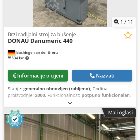
1
/
11
Brzi radijalni stroj za bušenje
DONAU
Danumeric 440
Bächingen an der Brenz
534 km
Informacije o cijeni
Nazvati
Stanje:
generalno obnovljen (rabljeno)
, Godina
proizvodnje:
2000
, Funkcionalnost:
potpuno funkcionalan
,
kapacitet bušenja:
40 mm
, potez perom:
200 mm
, promjer
vretena:
80 mm
, Dizajn stroja • Radni stol 1800 x 600 mm
Mali oglasi
sa 4T utorima • Hod kraka 1050 mm • SK 40 bušaće vreteno
s uređajem za stezanje alata • Kontinuirano programiranje
brzine • Kontinuirano promjenjivo napajanje pinole preko
trofaznog servo motora • 2 T-utora 18 mm na stražnjoj