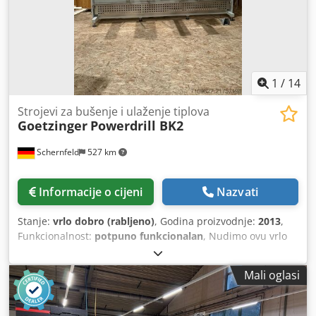
1
/
14
Strojevi za bušenje i ulaženje tiplova
Goetzinger
Powerdrill BK2
Schernfeld
527 km
Informacije o cijeni
Nazvati
Stanje:
vrlo dobro (rabljeno)
, Godina proizvodnje:
2013
,
Funkcionalnost:
potpuno funkcionalan
, Nudimo ovu vrlo
dobro očuvanu Götzinger Powerdrill BK2 bušilicu i
glodalicu, godina proizvodnje 2013. U besprijekornom
Mali oglasi
stanju i odmah spremna za rad! Nema kvarova ni
oštećenja! Cjdpfx Asy D Ukrog Uorf Ako imate dodatna
pitanja ili trebate više informacija, slobodno nam pošaljite