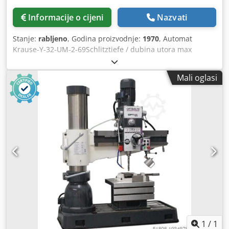
Informacije o cijeni
Nazvati
Stanje:
rabljeno
, Godina proizvodnje:
1970
, Automat
Krause-Y-32-UM-2-69Schlitztiefe / dubina utora max
Normalna širina proreza / normalna širina proreza 3 mm
Hod tlačnog komada cca 30 mm Otprilike 84 udarca
Mali oglasi
udarcem u minuti Cedeiiduaepfx Ag Uorf Online video
pregled putem Skype videa Bili bismo jako zadovoljni
vašim posjetom - više strojeva na zalihi Odmah dostupno -
može se pogledati Na zalihama Emskirchen / Nürnberg -
Može se testirati
1
/
1