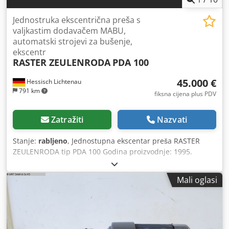
Jednostruka ekscentrična preša s
valjkastim dodavačem MABU,
automatski strojevi za bušenje,
ekscentr
RASTER ZEULENRODA
PDA 100
45.000 €
Hessisch Lichtenau
791 km
fiksna cijena plus PDV
Zatražiti
Nazvati
Stanje:
rabljeno
, Jednostupna ekscentar preša RASTER
ZEULENRODA tip PDA 100 Godina proizvodnje: 1995.
Pritisna sila: 100 t Izmak: cca 360 mm Crodex U Eiaspfx Ag
Ujf Dimenzije stola: 1200 x 710 mm Površina klipa: 900 x
Mali oglasi
500 mm Otvor stola: 400 x 120 mm Podešavanje hoda: 6 do
82 mm Podešavanje klipa: 100 mm Ugradbena visina,
najveći hod klipa u gornjoj točki: max. 469 mm Ugradbena
visina, najveći hod klipa u donjoj točki: max. 387 mm Broj
hodova: 50 – 200 hod./min Snaga glavnog pogona: 18,5 kW