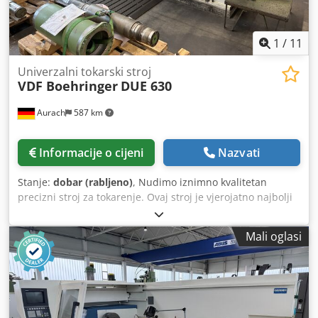
1
/
11
Univerzalni tokarski stroj
VDF Boehringer
DUE 630
Aurach
587 km
Informacije o cijeni
Nazvati
Stanje:
dobar (rabljeno)
, Nudimo iznimno kvalitetan
precizni stroj za tokarenje. Ovaj stroj je vjerojatno najbolji
njemački stroj za tokarenje u svojoj klasi. BOHEHRINGER
precizni stroj za tokarenje, model DUE 630 Godina
Mali oglasi
proizvodnje: 1991 Serijski broj: 1032.1239-08 Visina među
konusima: 320 mm Maksimalni promjer obradka iznad
strojne ploče: 640 mm Cjdpfx Aozlm Ucjb Uerf Udaljenost
među konusima: cca 1.200 mm Efektivna duljina tokarenja:
cca 1.000 mm Promjer prolaza šipke: 82 mm Glava vretena:
DIN 55022, veličina 8 Snaga pogona: 24 kW Maksimalni