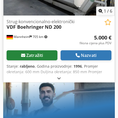
Cijena je neto, uz uvjet utovara u skladištu. Uz nadoplatu,
moguće je dogovoriti dostavu vlastitim kamionom tvrtke.
1
/
6
Strug-konvencionalno-elektronički
VDF Boehringer
ND 200
5.000 €
Mannheim
705 km
fiksna cijena plus PDV
Zatražiti
Nazvati
Stanje:
rabljeno
, Godina proizvodnje:
1996
, Promjer
okretanja: 600 mm Duljina okretanja: 850 mm Promjer
okretanja iznad poprečne sanjke: 434 mm Upravljački
sustav: Siemens Sinumerik 840D Ukupna potrebna snaga:
54 kW Masa stroja: približno 10 t Potrebna površina:
približno 6000x2800 mm Brzina vrtnje vretena (maks.):
približno 0–4500 o/min Promjer provrta vretena: približno
65 mm Stožac vretena: najčešće DIN 55026 A6 / ISO stožac
Hod osi X: približno 220 mm Hod osi Z: približno 950 mm
Brzina pomaka: približno 25 m/min Alati i oprema