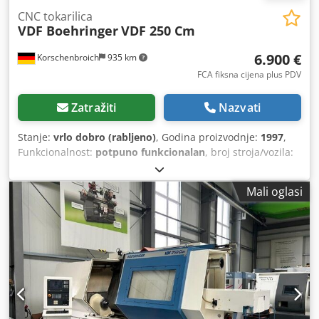
CNC tokarilica
VDF Boehringer
VDF 250 Cm
6.900 €
Korschenbroich
935 km
FCA fiksna cijena plus PDV
Zatražiti
Nazvati
Stanje:
vrlo dobro (rabljeno)
, Godina proizvodnje:
1997
,
Funkcionalnost:
potpuno funkcionalan
, broj stroja/vozila:
1114.3705-24
, Rabljeni CNC tokarski stroj Marka:
Boehringer Tip: VDF 250 cm Godina izgradnje: 1997 VDF
Mali oglasi
Boehringer 250C Stroj ima sljedeću opremu Duljina
tokarenja 1000 mm Bez kontravršilice Pogonjeni alati
Specijalna indeksna stezna glava Siemensova 840C
kontrola Boehringer VDF 250 Cm je CNC tokarski stroj
dizajniran za obradu steznih dijelova. Karakterizira ga
robusna konstrukcija i precizne mogućnosti obrade.
Tehnički podaci (modelna godina 1997.) Radno područje:
Promjer zamaha iznad kreveta: 550 mm Promjer zamaha
preko poprečnog klizača: 480 mm Pomak X-osi: 405 mm