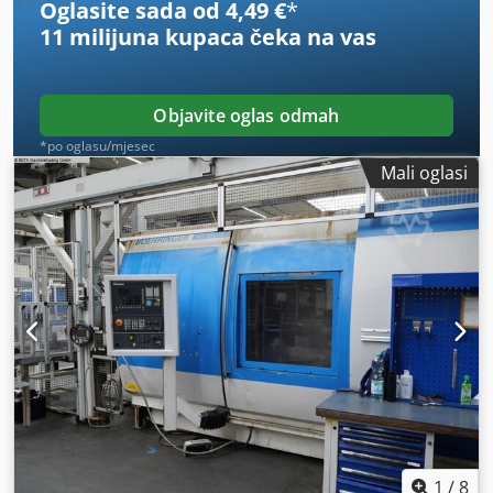
Oglasite sada od 4,49 €
*
Crodpfxjzrzxis Ab Uef Revolver za alate: najčešće 2
11 milijuna kupaca
čeka na vas
revolvera s ~12 mjesta za alate Pogonski alati: moguće,
ovisno o opremi Podupirač: opcija, često NC-upravljan
(SK30)
Objavite oglas odmah
*po oglasu/mjesec
Mali oglasi
1
/
8