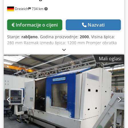
stezne glave zadnjeg centra: 190 mm Konus zadnjeg
Dreieich
734 km
centra: MK 5 Potreban prostor: D x Š cca 4.300 x 1.525 mm
Težina: cca 4.600 kg Dodatna oprema: - Digitalni zaslon s 3
osi HEIDENHAIN - Centralno podmazivanje - Električno
Informacije o cijeni
Nazvati
zaključani zaštitni poklopac stezne glave - Sustav za
hlađenje - Stražnja ploča za zaštitu od strugotine -
Stanje:
rabljeno
, Godina proizvodnje:
2000
, Visina špica:
Trokrakna stezna glava T 250 mm, uključujući različite
280 mm Razmak između špica: 1200 mm Promjer obratka
stezne čeljusti - Pokrovna traka za vodilicu vretena, nosač
iznad postelja: 570 mm Promjer obratka iznad suporta: 365
za strojnu krevet - Svjetlo za stroj - Multifix C + 3 komada
mm Duljina tokarenja: 1000 mm Prihvat vretena DIN 55027
držača alata - Upute za rad - Električna shema - Brzi hod
Mali oglasi
br. 8 Upravljanje: Sinumerik 810 D SIEMENS Širina
uzdužne i poprečne sanjke Stanje: Mašina je u vrlo
postelja: 360 mm Csdpfsx E Dn Aox Ab Usrf Provrt vretena:
dobrom tehničkom i optičkom stanju. Povratna tolerancija
62 mm Raspon brzina vrtnje: 3 - 2500 o/min Pomak: 5000
na poprečnoj sanjki cca 0,2 mm i na gornjoj sanjki cca 0,15
mm/min Brzi hod - uzduž/plan: 10 m/min Tričeljusna glava
mm Okruglost konusnog vretena cca 0,006 mm Geometrija
promjer: 250 mm Brzomijenjajući držač SANDVIK Coromant
strojne kreveta: odstupanje cca 0,01 mm na cca 750 mm
Capto Pogon glavnog vretena: 25 kW Konus prihvata u
dužine kreveta (izmjereno na ravnoj vodilici pomoću
pinoli konjića: MK 5 Promjer pinole: 100 mm Hod pinole:
pokazivača prema steznoj glavi) Slijedeći dijelovi su
190 mm Radni napon: 400 V Težina stroja cca 5,0 t
zamijenjeni: - Promjena ulja - Nove crijevo za centralno
Dimenzije cca 3,55 x 2,20 x 1,95 m - Br. tvornice: 2022-
podmazivanje - Novi brisači - Zamjena raznih potrošnih
3742-03 - Upravljanje: SIEMENS Sinumerik 810 D - Brzi hod
dijelova - Potpuno prebojanje mašine i tehnička provjera
- Sustav za hlađenje - Radna svjetiljka
funkcioniranja Dostupno otprilike krajem rujna 2026.