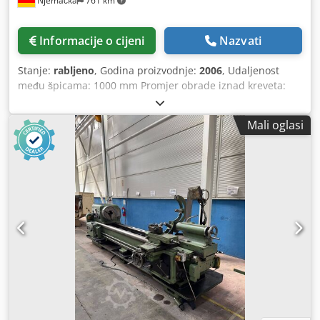
Njemačka
761 km
Informacije o cijeni
Nazvati
Stanje:
rabljeno
, Godina proizvodnje:
2006
, Udaljenost
među špicama: 1000 mm Promjer obrade iznad kreveta:
420 mm Promjer obrade iznad suportnog klizača: 235 mm
Duljina obrade: 1000 mm Prihvat glavnog vretena: DIN
Mali oglasi
55027 Gr. 6 Upravljanje: MANUALPlus 4110 Provrt vretena:
51 mm Raspon broja okretaja: 3 - 3000 o/min Posmak:
5.000/10.000 mm/min Snaga pogona - motor vretena: 11
kW Konus prihvata u pinoli konjića: MK 4 Promjer pinole:
70 mm Hod pinole: 110 mm Uređaj za dovod rashladnog
sredstva: da Radni napon: 400 V Radni sati: 6.908 h Težina
stroja: cca. 3 t Dimenzije: cca. 3,4 x 2 x 2,2 m CNC ciklusno
upravljani tokarilica BOEHRINGER DUS 400 ti, godina
proizvodnje 2006. -Upravljanje: Heidenhain ManualPlus
4110 -AC glavni pogon 11 kW s 2-stupanjskim prijenosom -
Zaštitni pokrov radnog prostora s vratima za zaštitu od
strugotine -Upravljačka konzola na suportu, klizna -Kočna
jedinica -Programabilni ciklusi -4-pozicijska brza izmjenjiva