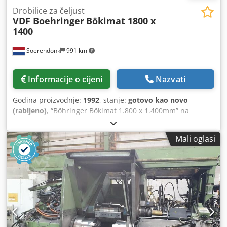
Drobilice za čeljust
VDF Boehringer
Bökimat 1800 x
1400
Soerendonk
991 km
Informacije o cijeni
Nazvati
Godina proizvodnje:
1992
, stanje:
gotovo kao novo
(rabljeno)
, “Böhringer Bökimat 1.800 x 1.400mm” na
prodaju Također mnogi drugi proizvođači poput: Metso /
Krupp / MFL / Svedala / IBAG / Parker / Siebtechnik.
Mali oglasi
Pronađite našu kompletnu zalihu na našoj web stranici.
Proizvođač: Böhringer Tip: Bökimat Veličina ulaza: 1.800 x
1.400 mm Godina proizvodnje: 1992 Električni motor:
Uključene Nove čeljusti uključene. Crjdpfx Abeggfmds Uof