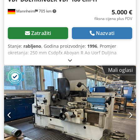
5.000 €
Mannheim
705 km
fiksna cijena plus PDV
Zatražiti
Nazvati
Stanje:
rabljeno
, Godina proizvodnje:
1996
, Promjer
okretanja: 250 mm Csdpfx Aboyan R Ao Uorf Duljina
okretanja: 1000 mm Upravljački sustav: Philips CNC
upravljački sustav Masa stroja: cca 8 t PHILIPS CNC
Mali oglasi
upravljački sustav Hod osi X: 295 mm / Hod osi Y: 295 mm
Udaljenost između centara: 1000 mm Maksimalni promjer
na strojnoj platformi: Ø 310 mm Maksimalni promjer pri
okretanju: Ø 250 mm Maksimalna brzina okretanja: 4500
o/min Promjer provrta vretena: Ø 78 mm Revolverna glava
s 8 alata Masa: cca 8 t