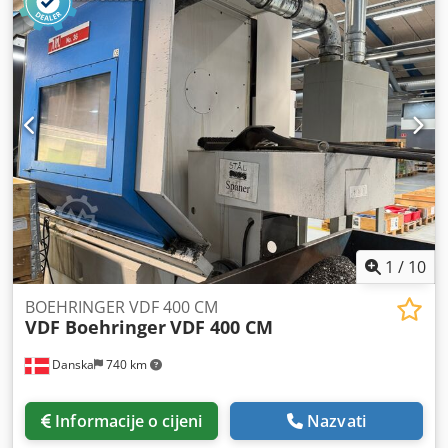
obrade (DBC): 1000 mm Promjer obrtnja iznad ležaja: Ø
310 mm Provrt vretena: 78 mm Snaga: 25 kW Duljina: 5000
mm Širina: 2065 mm Codpfozimnqex Ab Uerf Visina: 2120
mm Težina: 8100 kg Napomena: Informacije na ovoj
stranici sastavljene su prema našem najboljem znanju i
savjesti, te gdje je moguće, preuzete od proizvođača.
Informacije su dane u dobroj namjeri, no njihova točnost
ne može biti zajamčena. Sukladno tome, one ne
predstavljaju nikakva jamstva ili ugovorne uvjete.
Preporučujemo da provjerite sve važne detalje.
1
/
10
BOEHRINGER VDF 400 CM
VDF Boehringer
VDF 400 CM
Danska
740 km
Informacije o cijeni
Nazvati