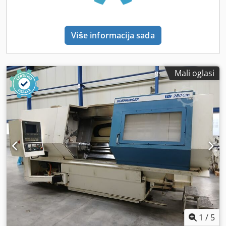
Više informacija sada
Mali oglasi
1
/
5