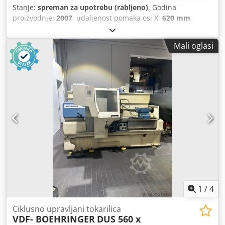
Stanje:
spreman za upotrebu (rabljeno)
, Godina
proizvodnje:
2007
, udaljenost pomaka osi X:
620 mm
,
pomak osi Z:
2.000 mm
, Promjer šipke (maks.):
110 mm
,
proizvođač kontrolera:
SIEMENS
, model upravljača:
840D
,
Mali oglasi
broj osovina:
3
, Horizontalni tokarski stroj proizveden 2007.
godine. Ovaj BOEHRINGER VDF 400 CM ima steznu glavu
od 500 mm i pogonski alat za poboljšanu svestranost. Nudi
impresivan pomak X-osi od 620 mm i pomak Y-osi od 2000
mm. Ako tražite visokokvalitetne mogućnosti tokarenja,
razmislite o stroju BOEHRINGER VDF 400 CM koji imamo na
prodaju. Kontaktirajte nas za više detalja. • Promjer stezne
glave: 500 mm Technical Specification Driven Tools Yes
Counter Spindle No Cedoy Enlljpfx Ab Uorf
1
/
4
Ciklusno upravljani tokarilica
VDF- BOEHRINGER
DUS 560 x