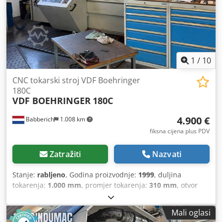
1
/
10
CNC tokarski stroj VDF Boehringer
180C
VDF BOEHRINGER
180C
4.900 €
Babberich
1.008 km
fiksna cijena plus PDV
Zatražiti
Nazvati
Stanje:
rabljeno
, Godina proizvodnje:
1999
, duljina
tokarenja:
1.000 mm
, promjer tokarenja:
310 mm
, otvor
glavčine:
78 mm
, brzina vrtnje (min.):
4.500 okr/min
,
ukupna visina:
2.120 mm
, ukupna duljina:
5.000 mm
,
Mali oglasi
ukupna širina:
2.065 mm
, ukupna masa:
8.100 kg
, Dužina