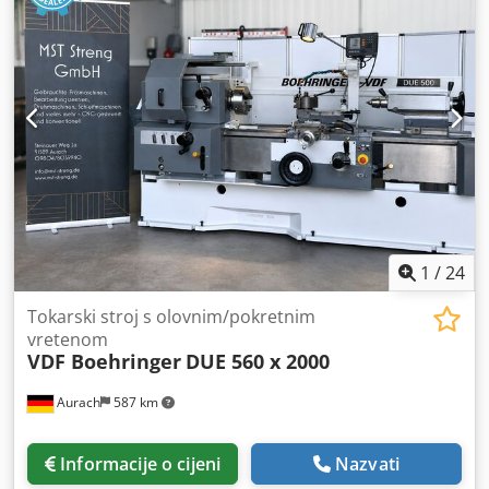
1
/
24
Tokarski stroj s olovnim/pokretnim
vretenom
VDF Boehringer
DUE 560 x 2000
Aurach
587 km
Informacije o cijeni
Nazvati