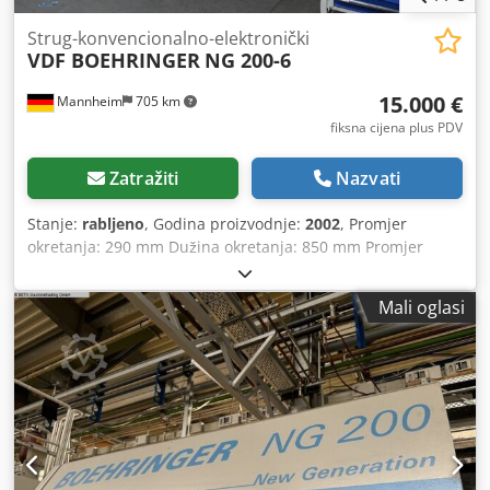
Strug-konvencionalno-elektronički
VDF BOEHRINGER
NG 200-6
15.000 €
Mannheim
705 km
fiksna cijena plus PDV
Zatražiti
Nazvati
Stanje:
rabljeno
, Godina proizvodnje:
2002
, Promjer
okretanja: 290 mm Dužina okretanja: 850 mm Promjer
okretanja iznad suporta: 600 mm Upravljanje: Siemens
SINUMERIK 840D Ukupna potrebna snaga: 58 kW
Mali oglasi
Codozrzxcspfx Ab Usrf Automatizacija: portal s 2
transportna traka Broj kupola: 3 Kontrapokretna vretena:
da Podupirač: Ne X-os (poprečna): hod: približno 220 mm
Z-os (uzdužna): hod: približno 950 mm Brzina pomaka:
približno 25 m/min (x/y) Brza brzina: približno 25 m/min