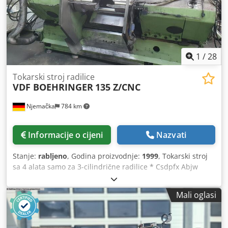
1
/
28
Tokarski stroj radilice
VDF BOEHRINGER
135 Z/CNC
Njemačka
784 km
Informacije o cijeni
Nazvati
Stanje:
rabljeno
, Godina proizvodnje:
1999
, Tokarski stroj
sa 4 alata samo za 3-cilindrične radilice * Csdpfx Abjw
Dufis Usrf
Mali oglasi