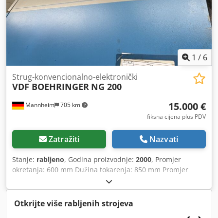
1
/
6
Strug-konvencionalno-elektronički
VDF BOEHRINGER
NG 200
15.000 €
Mannheim
705 km
fiksna cijena plus PDV
Zatražiti
Nazvati
Stanje:
rabljeno
, Godina proizvodnje:
2000
, Promjer
okretanja: 600 mm Dužina tokarenja: 850 mm Promjer
iznad suportnog kolica: 290 mm Upravljanje: Siemens 840D
Dužina tokarenja: 850 mm Credpfx Abeydfpdo Uof Promjer
okretanja preko stola: 600 mm X-os: 220 mm Z-os: 950 mm
Otkrijte više rabljenih strojeva
Upravljanje: Siemens 840D Brzine vrtnje: 0-4500 okr/min