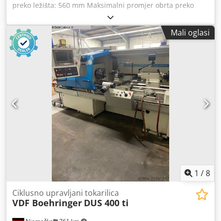
preko ležišta: 560 mm Maksimalni promjer obrta preko
poprečnog suportera: 365 mm Raspon broja okretaja -
glavna vreteno: 11,2 - 2240 min⁻¹ Pogonska snaga - glavna
Mali oglasi
vreteno: 15 kW Glava vretena br. 8 Promjer vretena u
prednjem ležaju: 100 mm Credpfx Aoy Nfblsb Ujf Provrt
vretena: 62 mm Težina stroja cca 2,5 t Prostorne dimenzije
cca D 3,5 x Š 2,0 x V 2,2 m Prema našoj procjeni, stroj je u
dobrom korištenom stanju i može se pregledati pod
naponom uz prethodni dogovor. Stroj je geometrijski
obnovljen. Tehničke značajke i oprema: - 3-osni digitalni
prikaz, Fagor - Brzi pomak Pribor, prikazani alati i stezne
naprave uključeni su u isporuku samo ako su to navedeno
u dodatnim informacijama. Zadržavamo pravo na izmjene i
pogreške u tehničkim podacima te posrednu prodaju!
1
/
8
Ciklusno upravljani tokarilica
VDF Boehringer
DUS 400 ti