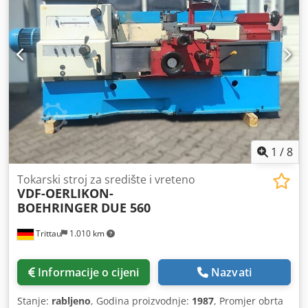
1
/
8
Tokarski stroj za središte i vreteno
VDF-OERLIKON-
BOEHRINGER
DUE 560
Trittau
1.010 km
Informacije o cijeni
Nazvati
Stanje:
rabljeno
, Godina proizvodnje:
1987
, Promjer obrta