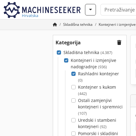
Hrvatska
Skladišna tehnika
Kontejneri i izmjenji
Kategorija
Skladišna tehnika
(4.387)
Kontejneri i izmjenjive
nadogradnje
(936)
Rashladni kontejner
(0)
Kontejner s kukom
(442)
Ostali zamjenjivi
kontejneri i spremnici
(107)
Uredski i stambeni
kontejneri
(92)
Pomorski i skladišni