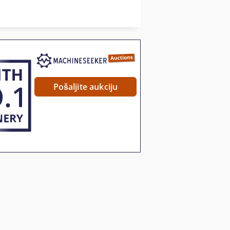
U Hladnjaku Kontejner
Ugostiteljstvo Rashladni
a
Pošaljite aukciju