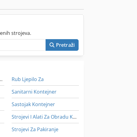
enih strojeva.
Pretraži
 S Valjkastim Transporterima
Rub Ljepilo Za
Sanitarni Kontejner
Sastojak Kontejner
Strojevi I Alati Za Obradu Kamena
Strojevi Za Pakiranje