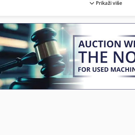
Prikaži više
Industrijskih Klima-Uređaj
Rashladni Sustavi
Kontejner
Rashladni Sušač
Kontejner Okretanjem Uređaja
Rashladni Toranj
Kontejneri Za
Rashladnim Kompresorim