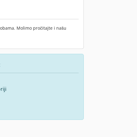
sobama. Molimo pročitajte i našu
:
iji