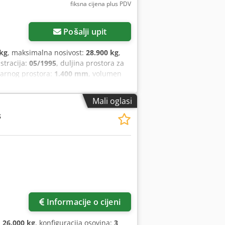
fiksna cijena plus PDV
Pošalji upit
 kg
, maksimalna nosivost:
28.900 kg
,
istracija:
05/1995
, duljina prostora za
ovarnog prostora:
1.400 mm
, volumen
- 385/65 R22,5
, boja:
srebrna
, Oprema:
Mali oglasi
s
Informacije o cijeni
:
26.000 kg
, konfiguracija osovina:
3