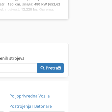
etri:
150 km
, snaga:
480 kW (652,62
zel
, nosivost:
12.220 kg
, Oprema:
nalo na vozilu, središnje
enih strojeva.
Pretraži
Poljoprivredna Vozila
Postrojenja I Betonare