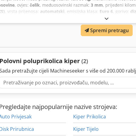
osovine
, ovjes:
čelik
, međuosovinski razmak:
3 mm
, prijeđeni kilom
KS)
, vrsta prijenosa:
automatski
, emisijska klasa:
Euro 6
, gorivo:
di
Bluetooth, hladnjak, kamera za vožnju unatrag, klima uređaj, raču
zaključavanje, tempomat
,
Spremi pretragu
Polovni poluprikolica kiper
(2)
Sada pretražujte cijeli Machineseeker s više od 200.000 rablj
Pregledajte najpopularnije nazive strojeva:
Auto Privjesak
Kiper Prikolica
Disk Prirubnica
Kiper Tijelo