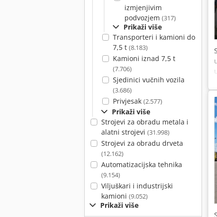
izmjenjivim
podvozjem
(317)
Prikaži više
Transporteri i kamioni do
7,5 t
(8.183)
Kamioni iznad 7,5 t
(7.706)
Sjedinici vučnih vozila
(3.686)
Privjesak
(2.577)
Prikaži više
Strojevi za obradu metala i
alatni strojevi
(31.998)
Strojevi za obradu drveta
(12.162)
Automatizacijska tehnika
(9.154)
Viljuškari i industrijski
kamioni
(9.052)
Prikaži više