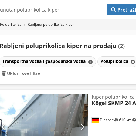
Pretraži
Poluprikolica
Rabljena poluprikolica kiper
Rabljeni poluprikolica kiper na prodaju
(2)
Transportna vozila i gospodarska vozila
Poluprikolica
Ukloni sve filtre
Kiper poluprikolica
Kögel
SKMP 24 
Diespeck
610 km