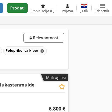
Prodati
Jezik
Popis želja
(0)
Prijava
Izbornik
Relevantnost
Poluprikolica kiper
Mali oglasi
Alukastenmulde
6.800 €