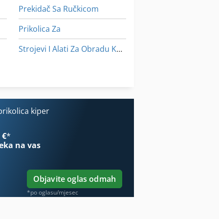
Prekidač Sa Ručkicom
Prikolica Za
Strojevi I Alati Za Obradu Kamena
Tur 560
Zrno Kiper
ikolica kiper
 €
*
eka na vas
Objavite oglas odmah
*po oglasu/mjesec