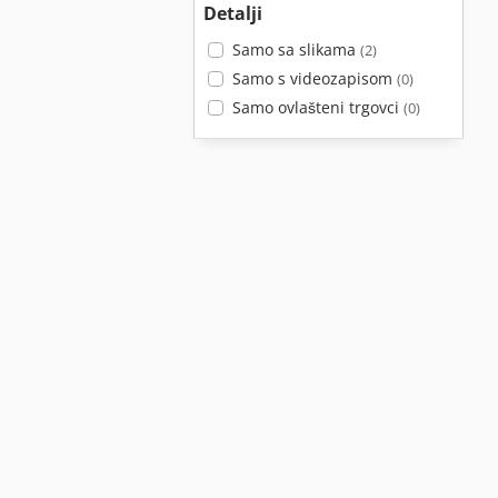
Detalji
Samo sa slikama
(2)
Samo s videozapisom
(0)
Samo ovlašteni trgovci
(0)