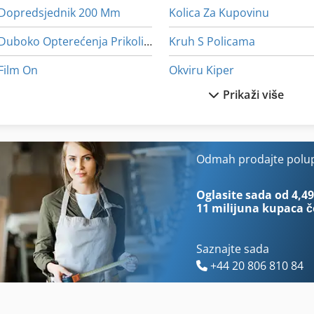
Dopredsjednik 200 Mm
Kolica Za Kupovinu
Duboko Opterećenja Prikolice M Sklopivi Auffahrr
Kruh S Policama
Film On
Okviru Kiper
Prikaži više
German
On 06 Utovarivačem
Iz Pijeska Pjeskarenje
On 08 Utovarivačem
Ka 77
Pk 19000
Odmah prodajte polupr
Kiper
Podizanje Kiper
Oglasite sada od 4,49
11 milijuna kupaca
č
Saznajte sada
+44 20 806 810 84