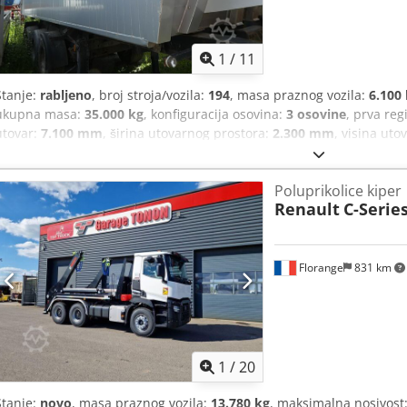
1
/
11
Stanje:
rabljeno
, broj stroja/vozila:
194
, masa praznog vozila:
6.100
ukupna masa:
35.000 kg
, konfiguracija osovina:
3 osovine
, prva reg
utovar:
7.100 mm
, širina utovarnog prostora:
2.300 mm
, visina ut
tovarnog prostora:
23 m³
, ovjes:
zrak
, dimenzija gume:
365/80 R20 
ABS
,
Poluprikolice kiper
Renault
C-Serie
Florange
831 km
1
/
20
Stanje:
novo
, masa praznog vozila:
13.780 kg
, maksimalna nosivost