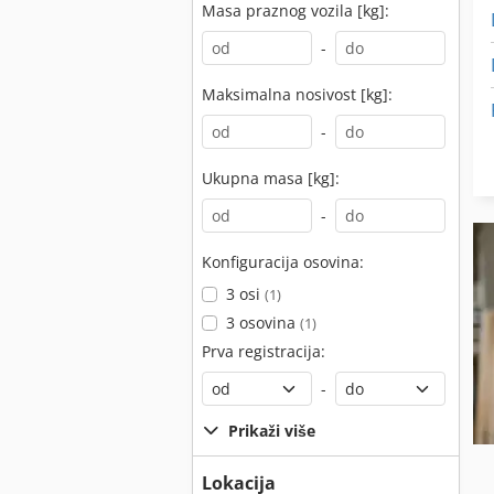
Masa praznog vozila [kg]:
-
Maksimalna nosivost [kg]:
-
Ukupna masa [kg]:
-
Konfiguracija osovina:
3 osi
(1)
3 osovina
(1)
Prva registracija:
-
Prikaži više
Lokacija