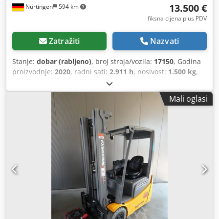
13.500 €
Nürtingen
594 km
fiksna cijena plus PDV
Zatražiti
Nazvati
Stanje:
dobar (rabljeno)
, broj stroja/vozila:
17150
, Godina
proizvodnje:
2020
, radni sati:
2.911 h
, nosivost:
1.500 kg
,
visina podizanja:
5.000 mm
, slobodno dizanje:
1.790 mm
,
težište tereta:
500 mm
, vrsta goriva:
električni
, vrsta
Mali oglasi
jarbola:
triplex
, građevinska visina:
2.220 mm
, napon
baterije:
48 V
, duljina vilica:
1.150 mm
, veličina prednje
gume:
18x7-8
, veličina stražnje gume:
140/55-9
, ukupna
masa:
3.210 kg
, Oprema:
kabina
, 5184999 Dkedpfx Aqjzth
A Dsgsr Serijski broj: FN636542 Podaci o bateriji: 48 V