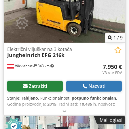
radno svjetlo straga, radno svjetlo sprijeda, puni slobodni
hod, CE certifikat, sigurnosno svjetlo, 3 kotača, sjedalo,
dvostruka papučica, upravljanje križnim polugama, Blue
Spot sprijeda i straga
1
/
9
Električni viljuškar na 3 kotača
Jungheinrich
EFG 216k
7.950 €
Vöcklabruck
343 km
VB plus PDV
Zatražiti
Nazvati
Stanje:
rabljeno
, Funkcionalnost:
potpuno funkcionalan
,
Godina proizvodnje:
2015
, radni sati:
10.485 h
, nosivost:
1.600 kg
, visina podizanja:
4.000 mm
, vrsta goriva:
električni
, vrsta jarbola:
dupleks
, građevinska visina:
2.600
Mali oglasi
mm
, vrsta pogona:
Elektro
, Električni viličar – model 3
Težište tereta: 500 Tip jarbola: Duplex Stanje: Spreman za