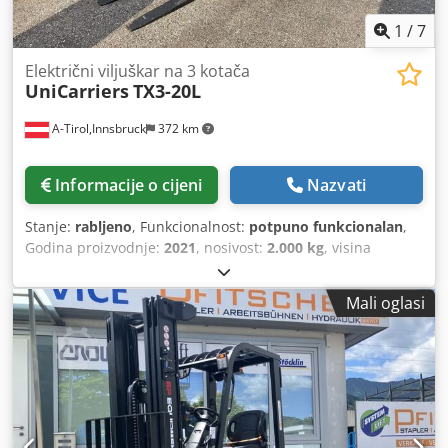
1
/
7
Električni viljuškar na 3 kotača
UniCarriers
TX3-20L
A-Tirol,Innsbruck
372 km
Informacije o cijeni
Nazvati
Stanje:
rabljeno
, Funkcionalnost:
potpuno funkcionalan
,
Godina proizvodnje:
2021
, nosivost:
2.000 kg
, visina
podizanja:
4.750 mm
, slobodno dizanje:
1.200 mm
, vrsta
goriva:
električni
, vrsta jarbola:
triplex
, građevinska visina:
Mali oglasi
2.110 mm
, širina nosača vilica:
920 mm
, duljina vilica:
1.200 mm
, masa praznog vozila:
3.984 kg
, ukupna duljina:
2.045 mm
, vrsta pogona:
Elektro
, širina konstrukcije:
1.125
mm
, Elektro 3-kotni viličar Težište tereta: 500 mm
Dkodpezrcwaefx Aqger Širina vilica: 100 mm Debljina
vilica: 40 mm ISO klasa: ISO klasa 2 = 1.000 - 2.500 kg Tip
jarbola: Triplex Tehničko stanje: Novo Prednje gume tip: