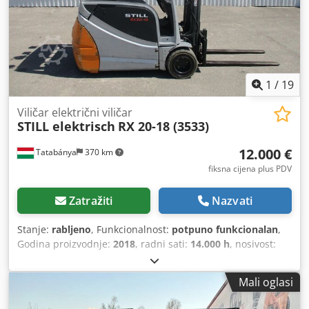
1
/
19
Viličar električni viličar
STILL elektrisch
RX 20-18 (3533)
12.000 €
Tatabánya
370 km
fiksna cijena plus PDV
Zatražiti
Nazvati
Stanje:
rabljeno
, Funkcionalnost:
potpuno funkcionalan
,
Godina proizvodnje:
2018
, radni sati:
14.000 h
, nosivost:
1.800 kg
, visina podizanja:
4.500 mm
, vrsta goriva:
električni
, Viličar Still RX20 -18 Godina proizvodnje: 2018
Mali oglasi
Dkodpfezp H Svex Aqgor Baterija: 2018 Visina podizanja:
4500 mm