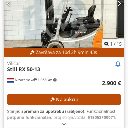
1
/
15
Završava za
10
d
2
h
9
min
41
s
Viličar
Still
RX 50-13
Nizozemska
1.068 km
2.900 €
Na aukciji
Stanje:
spreman za upotrebu (rabljeno)
, Funkcionalnost:
potpuno funkcionalan
, broj stroja/vozila:
515063F00071
,
Godina proizvodnje:
2015
, radni sati:
10.041 h
, nosivost: