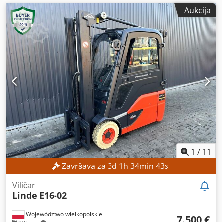
Aukcija
1
/
11
Završava za
3
d
1
h
34
min
41
s
Viličar
Linde
E16-02
Województwo wielkopolskie
7.500 €