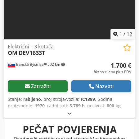
1
/
12
Električni – 3 kotača
OM
DEV1633T
1.700 €
Banská Bystrica
502 km
fiksna cijena plus PDV
Zatražiti
Nazvati
Stanje:
rabljeno
, broj stroja/vozila:
IC1389
, Godina
proizvodnje:
1970
, radni sati:
5.789 h
, nosivost:
800 kg
,
visina podizanja:
3.300 mm
, vrsta goriva:
električni
, vrsta
jarbola:
simpleks
, 5159700 Dodpoy Tr Rujfx Aqgekr Serijski
broj: 21502
PEČAT POVJERENJA