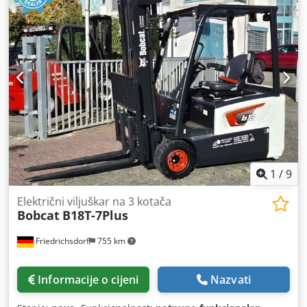
upotrebu i potpuno funkcionalan Tehničko stanje: dobro
Prednje gume, tip: Superelastik Stražnje gume, tip:
Superelastik Napon baterije: 48V Kapacitet baterije: 625Ah
Godina proizvodnje baterije: 2015 Dedpouc Hzvefx Aqgokr
Opis: Bočni pomak, 3. ventil, radna svjetla straga, radna
svjetla sprijeda, zaštitna mreža za teret, potpuni slobodni
podizni hod, sigurnosno svjetlo.
1
/
9
Električni viljuškar na 3 kotača
Bobcat
B18T-7Plus
Friedrichsdorf
755 km
Informacije o cijeni
Nazvati