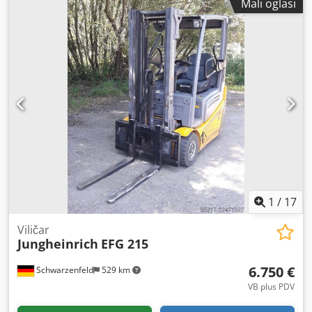
Mali oglasi
Bočni pomak Dksdpfx Aszq E S Roqgjr Uključuje punjač
1
/
17
Viličar
Jungheinrich
EFG 215
6.750 €
Schwarzenfeld
529 km
VB plus PDV