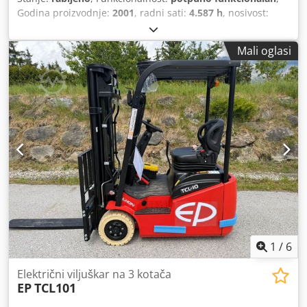
Godina proizvodnje:
2001
, radni sati:
4.587 h
, nosivost:
1.800 kg
, visina podizanja:
3.500 mm
, vrsta jarbola:
dupleks
, građevinska visina:
2.260 mm
, duljina vilica:
Mali oglasi
1.200 mm
, Električni viličar s 3 kotača Težište tereta: 500
mm Širina vilica: 100 mm Debljina vilica: 50 mm Tip
jarbola: Duplex Stanje: Spreman za uporabu i potpuno
funkcionalan Tehničko stanje: dobro Prednje gume stanje:
80 - 100% Stražnje gume stanje: 80 - 100% Baterija Volt:
48V Baterija Ah: 625Ah Godina proizvodnje baterije: 2017
Bočni pomak, 3. ventil, 4. ventil, prednja radna svjetla,
krovni pokrov, unutarnje ogledalo, 3 kotača, sjedalo,
Dedpfxezrcmno Aqgokr NARANČASTO ROTACIJSKO
SVJETLO
1
/
6
Električni viljuškar na 3 kotača
EP
TCL101