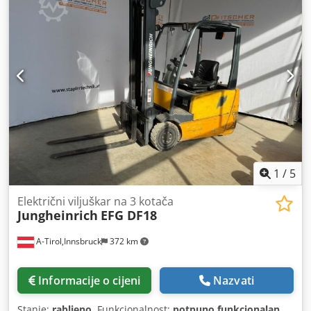
Elektro
, širina konstrukcije:
1.080 mm
, Električni viljuškar s
3 kotača Težište tereta: 500 Tip jarbola: Triplex Stanje:
Novo vozilo Tehničko stanje: Novo Baterija Volt: 80V
Baterija Ah: 150Ah Tip baterije: Litij-ionska Godina
proizvodnje baterije: 2025 Stanje baterije: Novo Dedpezrcp
Njfx Aqgekr 3. ventil, 4. ventil, radno svjetlo straga, radno
svjetlo sprijeda, CE certifikat, neoznačavajuće gume, litij-
ionska tehnologija, sjedalo, LED ZASLON / sigurnosni pojas
/ vanjsko ogledalo / integrirani punjač / BLUE SPOT straga
1
/
5
Električni viljuškar na 3 kotača
Jungheinrich
EFG DF18
A-Tirol,Innsbruck
372 km
Informacije o cijeni
Nazvati
Stanje:
rabljeno
, Funkcionalnost:
potpuno funkcionalan
,