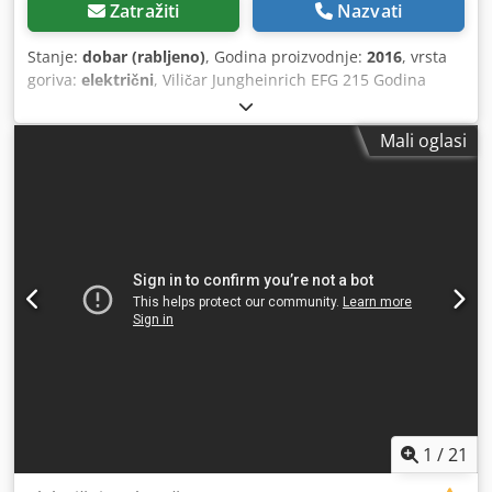
Zatražiti
Nazvati
Stanje:
dobar (rabljeno)
, Godina proizvodnje:
2016
, vrsta
goriva:
električni
, Viličar Jungheinrich EFG 215 Godina
proizvodnje: 2016 Godina proizvodnje – baterija: 2021
Visina viličara: 1,96 m Visina podizanja: 2,9 m Dsdpfezq E
Mali oglasi
Niox Aqgjkr Slobodni podizni hod Bočni pomak vilica
Uključuje punjač
1
/
21