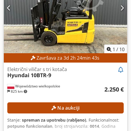
Dksdpfxjzrlv Ee Aqgjr Napon baterije: 48 V Kapacitet
baterije: 500 Ah Radne sati: 17.268 h OPREMA Bočni pomak
Baterija Punjač Vanjska referenca: SL12191SP
1
/
10
Završava za
3
d
2
h
24
min
41
s
Električni viličar s tri kotača
Hyundai
10BTR-9
Województwo wielkopolskie
2.250 €
825 km
Na aukciji
Stanje:
spreman za upotrebu (rabljeno)
, Funkcionalnost:
potpuno funkcionalan
, broj stroja/vozila:
0014
, Godina