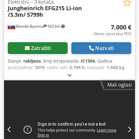
Električni – 3 kotača
Jungheinrich
EFG215 Li-ion
/3.3m/ 5799h
7.000 €
Banská Bystrica
502 km
fiksna cijena plus PDV
Zatražiti
Nazvati
Stanje:
rabljeno
, broj stroja/vozila:
IC1394
, Godina
proizvodnje:
2019
, radni sati:
5.799 h
, nosivost:
1.500 kg
,
visina podizanja:
3.300 mm
, vrsta goriva:
električni
, vrsta
jarbola:
dupleks
, građevinska visina:
2.210 mm
, napon
Mali oglasi
baterije:
48 V
, 5153730 Serijski broj: FN600247 Podaci o
bateriji: 48 V, 360 Ah Moguća međunarodna dostava.
Dkodey Rwb Tspfx Aqgjr