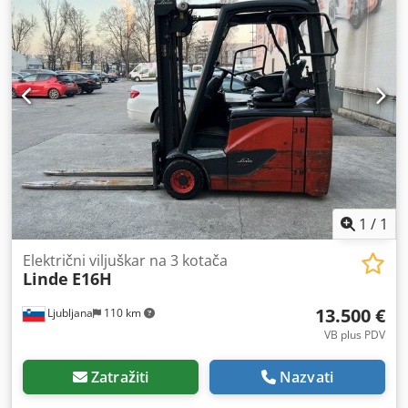
1
/
1
Električni viljuškar na 3 kotača
Linde
E16H
13.500 €
Ljubljana
110 km
VB plus PDV
Zatražiti
Nazvati