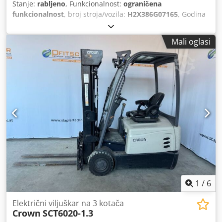
Stanje:
rabljeno
, Funkcionalnost:
ograničena
funkcionalnost
, broj stroja/vozila:
H2X386G07165
, Godina
proizvodnje:
2016
, radni sati:
14.135 h
, nosivost:
1.600 kg
,
visina podizanja:
3.100 mm
, slobodno dizanje:
150 mm
,
Mali oglasi
vrsta goriva:
električni
, vrsta jarbola:
simpleks
,
građevinska visina:
2.200 mm
, duljina vilica:
1.200 mm
,
vrsta pogona:
Elektro
, Električni viličar za rad Broj šasije:
H2X386G07165 Težište tereta: 500 mm ISO klasa: ISO klasa
2 = 1.000 - 2.500 kg Tip jarbola: standardni Stanje:
ograničeno funkcionalan Tehničko stanje: loše Prednje
gume, tip: superelastične Dsdpfeznpf Aox Aqgokr Stražnje
gume, tip: superelastične Napon baterije: 48 V Tip baterije:
PzS Opis: S novom baterijom. Bočni pomak, 3. ventil.
1
/
6
Električni viljuškar na 3 kotača
Crown
SCT6020-1.3