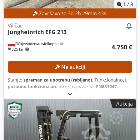
1
/
8
Završava za
3
d
2
h
29
min
41
s
Viličar
Jungheinrich
EFG 213
Województwo wielkopolskie
4.750 €
825 km
Na aukciji
Stanje:
spreman za upotrebu (rabljeno)
, Funkcionalnost:
potpuno funkcionalan
, broj stroja/vozila:
FN651047
,
Godina proizvodnje:
2021
, radni sati:
17.268 h
, visina
podizanja:
4.700 mm
, slobodno dizanje:
1.535 mm
, vrsta
Aukcija
jarbola:
triplex
, građevinska visina:
2.125 mm
, Oprema:
bočni pomak
, Nema minimalne cijene – zajamčena
prodaja po najvišoj ponudi! TEHNIČKE KARAKTERISTIKE
Visina podizanja: 4.700 mm Ukupna visina: 2.125 mm
Visina slobodnog podizanja: 1.535 mm PODACI O STROJU
Tip stupa: Trostruki stup sa slobodnim podizanjem