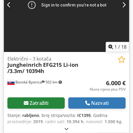
1
/
18
Električni – 3 kotača
Jungheinrich
EFG215 Li-ion
/3.3m/ 10394h
6.000 €
Banská Bystrica
502 km
fiksna cijena plus PDV
Zatražiti
Nazvati
Stanje:
rabljeno
, broj stroja/vozila:
IC1395
, Godina
proizvodnje:
2019
, radni sati:
10.394 h
, nosivost:
1.500 kg
,
visina podizanja:
3.300 mm
, vrsta goriva:
električni
, vrsta