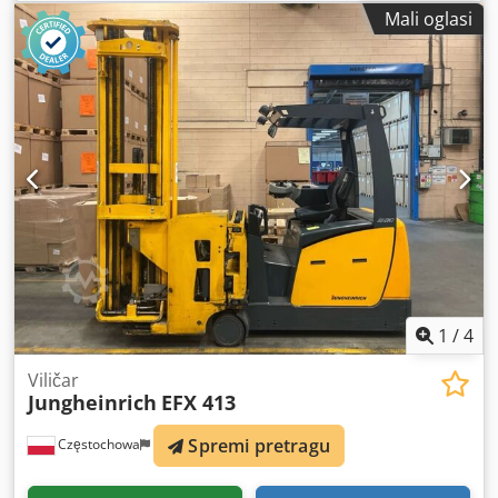
jarbola:
simpleks
, građevinska visina:
2.210 mm
, napon
Mali oglasi
baterije:
48 V
, 5153731 Dedpfxjy Rwcdo Aqgskr Serijski
broj: FN611162 Podaci o bateriji: 48 V, 460 Ah Moguća
međunarodna isporuka.
1
/
4
Viličar
Jungheinrich
EFX 413
Spremi pretragu
Częstochowa
699 km