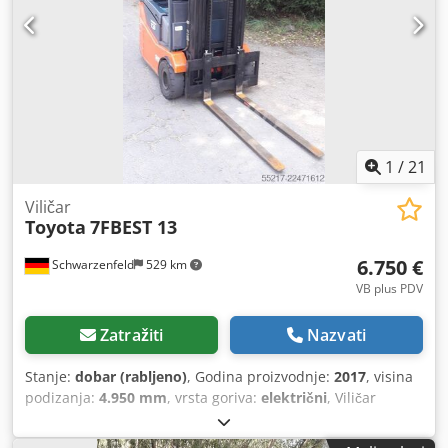
Prednje gume, tip: pune gume Stanje prednjih guma: 80 -
100% Stražnje gume, tip: pune gume Stanje stražnjih
guma: 80 - 100% Napon baterije: 48V Kapacitet baterije:
500 Ah Proizvođač baterije: JH Tip baterije: PzS Godina
proizvodnje baterije: 2022 Stanje baterije: 80 - 100% Bočni
pomak, 3. ventil, stražnje radne svjetiljke, prednje radne
svjetiljke.
1
/
21
Viličar
Toyota
7FBEST 13
6.750 €
Schwarzenfeld
529 km
VB plus PDV
Zatražiti
Nazvati
Stanje:
dobar (rabljeno)
, Godina proizvodnje:
2017
, visina
podizanja:
4.950 mm
, vrsta goriva:
električni
, Viličar
Toyota 7FBEST 13 Godina proizvodnje: 2017 Visina: 2,17 m
Visina dizanja: 4,95 m Trostupni jarbol Slobodno dizanje