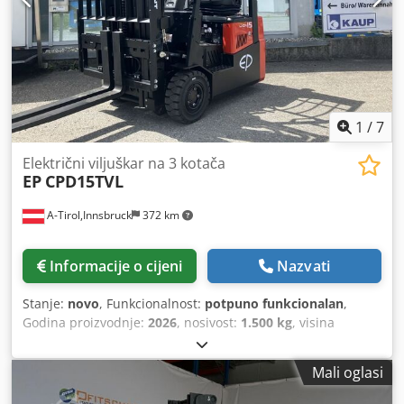
superelastične Prednje gume dimenzije: 200/50-10
Stražnje gume tip: superelastične Stražnje gume
dimenzije: 140/55-9 Napon baterije: 48V Kapacitet baterije:
750Ah Proizvođač baterije: Hawker Godina proizvodnje
baterije: 2021 Bočni pomak, uređaj za podešavanje širine
vilica, 3. ventil, 4. ventil, radno svjetlo straga, radno svjetlo
sprijeda, grijanje, zaštitna rešetka tereta, potpuno
1
/
7
zatvorena kabina,
Električni viljuškar na 3 kotača
EP
CPD15TVL
A-Tirol,Innsbruck
372 km
Informacije o cijeni
Nazvati
Stanje:
novo
, Funkcionalnost:
potpuno funkcionalan
,
Godina proizvodnje:
2026
, nosivost:
1.500 kg
, visina
podizanja:
4.800 mm
, slobodno dizanje:
1.460 mm
, vrsta
goriva:
električni
, vrsta jarbola:
triplex
, građevinska visina:
Mali oglasi
2.200 mm
, duljina vilica:
1.200 mm
, masa praznog vozila:
3.240 kg
, ukupna duljina:
3.270 mm
, vrsta pogona: