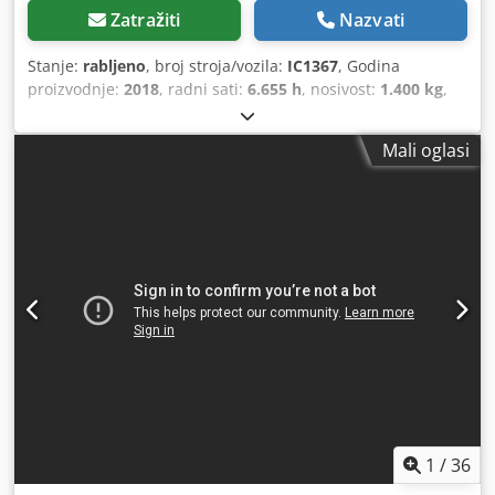
logistika, demontaža i potpuno čišćenje prostora. Bilo da
Zatražiti
Nazvati
ste nas pronašli zbog regala za teška opterećenja ili tražite
pocinčane regale za teška opterećenja / sustav regala za
Stanje:
rabljeno
, broj stroja/vozila:
IC1367
, Godina
teška opterećenja – jamčimo najbolje uvjete. Kontaktirajte
proizvodnje:
2018
, radni sati:
6.655 h
, nosivost:
1.400 kg
,
nas za neobvezujuću ponudu!
visina podizanja:
8.300 mm
, težište tereta:
600 mm
, vrsta
goriva:
električni
, vrsta jarbola:
triplex
, građevinska visina:
Mali oglasi
3.300 mm
, duljina vilica:
1.150 mm
, 5171760 Cedpsza Nu
Ajfx Aiperf Serijski broj: 91128624
1
/
36