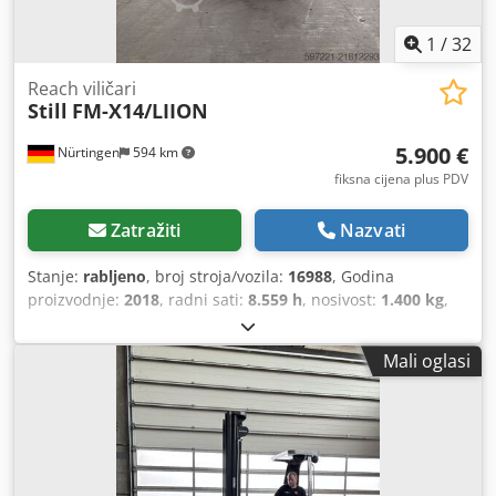
1
/
32
Reach viličari
Still
FM-X14/LIION
5.900 €
Nürtingen
594 km
fiksna cijena plus PDV
Zatražiti
Nazvati
Stanje:
rabljeno
, broj stroja/vozila:
16988
, Godina
proizvodnje:
2018
, radni sati:
8.559 h
, nosivost:
1.400 kg
,
visina podizanja:
8.000 mm
, slobodno dizanje:
2.640 mm
,
težište tereta:
600 mm
, vrsta goriva:
električni
, vrsta
Mali oglasi
jarbola:
triplex
, građevinska visina:
3.200 mm
, napon
baterije:
48 V
, duljina vilica:
1.200 mm
, veličina prednje
gume:
, veličina stražnje gume:
, ukupna masa:
3.474 kg
,
5107443 Cjdpfxoy Hzcgj Aipjrf Serijski broj: 511902X00150
Podaci o bateriji: 48V, 201 Ah, godina proizvodnje: 2020.