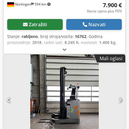
7.900 €
Nürtingen
594 km
fiksna cijena plus PDV
Zatražiti
Nazvati
Stanje:
rabljeno
, broj stroja/vozila:
16762
, Godina
proizvodnje:
2018
, radni sati:
8.245 h
, nosivost:
1.400 kg
,
visina podizanja:
7.100 mm
, slobodno dizanje:
2.400 mm
,
težište tereta:
600 mm
, vrsta goriva:
električni
, vrsta
Mali oglasi
jarbola:
triplex
, građevinska visina:
3.100 mm
, napon
baterije:
48 V
, duljina vilica:
1.150 mm
, ukupna masa:
3.344 kg
, 5070385 Serijski broj: 91132730 Crodpfjyhtwdjx
Aipef Podaci o bateriji: 48 V, litij-ionska, 390 Ah, godina
proizvodnje: 2019.