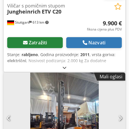
Viličar s pomičnim stupom
Jungheinrich
ETV C20
9.900 €
Stuttgart
613 km
fiksna cijena plus PDV
Zatražiti
Nazvati
Stanje:
rabljeno
, Godina proizvodnje:
2011
, vrsta goriva:
električni
, Nosivost podizanja: 2.000 kg Za dodatne
informacije obratite se Centru za rabljene uređaje. Codpfx
Aijzflr Toporf
Mali oglasi