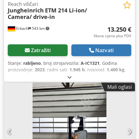
Reach viličari
Jungheinrich
ETM 214 Li-ion/
Camera/ drive-in
13.250 €
Erbach
543 km
fiksna cijena plus PDV
Zatražiti
Nazvati
Stanje:
rabljeno
, broj stroja/vozila:
A-IC1321
, Godina
proizvodnje:
2023
, radni sati:
1.945 h
, nosivost:
1.400 kg
,
visina podizanja:
7.100 mm
, vrsta goriva:
električni
, vrsta
jarbola:
triplex
, građevinska visina:
2.900 mm
, 5115699
Mali oglasi
Serijski broj: 91181689 Cedpfx Asyw Dxfsipjrf Moguć
međunarodni prijevoz / Dostupna međunarodna dostava.