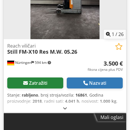
1
/
26
Reach viličari
Still
FM-X10 Res M.W. 05.26
3.500 €
Nürtingen
594 km
fiksna cijena plus PDV
Zatražiti
Nazvati
Stanje:
rabljeno
, broj stroja/vozila:
16861
, Godina
proizvodnje:
2018
, radni sati:
4.041 h
, nosivost:
1.000 kg
,
visina podizanja:
5.000 mm
, slobodno dizanje:
1.760 mm
,
težište tereta:
600 mm
, vrsta goriva:
električni
, vrsta
Mali oglasi
jarbola:
triplex
, građevinska visina:
2.200 mm
, napon
baterije:
48 V
, duljina vilica:
1.200 mm
, ukupna masa: