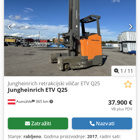
1
/
11
Jungheinrich retrakcijski viličar ETV Q25
Jungheinrich
ETV Q25
37.900 €
Aumühle
365 km
VB plus PDV
Zatražiti
Nazvati
Stanje:
rabljeno
, Godina proizvodnje:
2017
, radni sati: