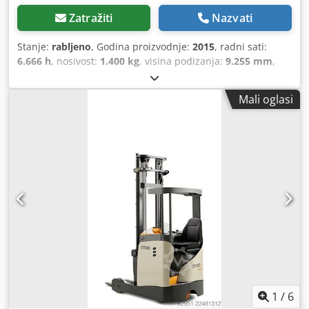
Zatražiti
Nazvati
Stanje:
rabljeno
, Godina proizvodnje:
2015
, radni sati:
6.666 h
, nosivost:
1.400 kg
, visina podizanja:
9.255 mm
,
vrsta goriva:
električni
, vrsta jarbola:
triplex
, građevinska
visina:
2.080 mm
, duljina vilica:
1.150 mm
, masa praznog
Mali oglasi
vozila:
3.120 kg
, ukupna duljina:
1.650 mm
, vrsta pogona:
Elektro
, širina konstrukcije:
1.240 mm
, Viličar s pomičnim
jarbolom Težište tereta: 600 Širina vilica: 120 mm
Credozira Sepfx Aipef Debljina vilica: 50 mm ISO klasa: ISO
klasa 2 = 1.000 - 2.500 kg Tip jarbola: Triplex Veličina
prednjih guma: Baterija Volt: 48V Proizvođač baterije:
Hawker Godina proizvodnje baterije: 2021 Krovni pokrov,
1
/
6