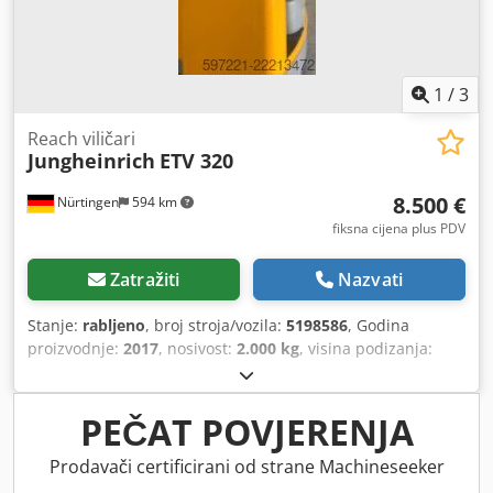
1
/
3
Reach viličari
Jungheinrich
ETV 320
8.500 €
Nürtingen
594 km
fiksna cijena plus PDV
Zatražiti
Nazvati
Stanje:
rabljeno
, broj stroja/vozila:
5198586
, Godina
proizvodnje:
2017
, nosivost:
2.000 kg
, visina podizanja:
10.700 mm
, težište tereta:
600 mm
, vrsta goriva:
električni
, vrsta jarbola:
triplex
, napon baterije:
48 V
,
duljina vilica:
1.150 mm
, veličina prednje gume:
, veličina
PEČAT POVJERENJA
stražnje gume:
, 5198586 Serijski broj: 91122713 Podaci o
bateriji: 48 volti Crjdszg R Naspfx Aipef
Prodavači certificirani od strane Machineseeker