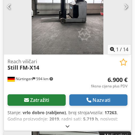
1
/
14
Reach viličari
Still
FM-X14
6.900 €
Nürtingen
594 km
fiksna cijena plus PDV
Zatražiti
Nazvati
Stanje:
vrlo dobro (rabljeno)
, broj stroja/vozila:
17263
,
Godina proizvodnje:
2019
, radni sati:
5.719 h
, nosivost:
1.400 kg
, visina podizanja:
6.800 mm
, slobodno dizanje:
2.400 mm
, težište tereta:
500 mm
, vrsta goriva:
električni
,