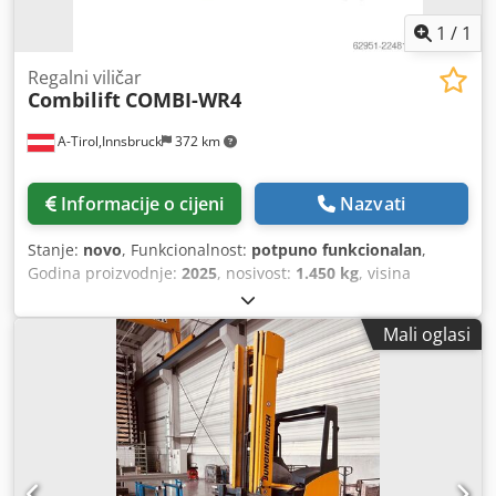
1
/
1
Regalni viličar
Combilift
COMBI-WR4
A-Tirol,Innsbruck
372 km
Informacije o cijeni
Nazvati
Stanje:
novo
, Funkcionalnost:
potpuno funkcionalan
,
Godina proizvodnje:
2025
, nosivost:
1.450 kg
, visina
podizanja:
4.900 mm
, slobodno dizanje:
1.850 mm
, vrsta
goriva:
električni
, vrsta jarbola:
dupleks
, građevinska
Mali oglasi
visina:
3.050 mm
, duljina vilica:
1.070 mm
, masa praznog
vozila:
2.800 kg
, ukupna duljina:
1.950 mm
, vrsta pogona:
Elektro
, širina konstrukcije:
1.512 mm
, Schubmaststapler
Težište tereta: 600 mm Širina vilica: 100 mm Debljina
vilica: 35 mm ISO klasa: ISO klasa 2 = 1.000 - 2.500 kg Tip
jarma: Duplex Stanje: Novo vozilo Tehničko stanje: Novo
Prednje gume - tip: Vulkollan Prednje gume - stanje: Nove