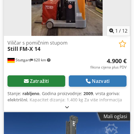
1
/
12
Viličar s pomičnim stupom
Still
FM-X 14
4.900 €
Stuttgart
620 km
fiksna cijena plus PDV
Zatražiti
Nazvati
Stanje:
rabljeno
, Godina proizvodnje:
2009
, vrsta goriva:
električni
, Kapacitet dizanja: 1.400 kg Za više informacija
obratite se centru rabljenih uređaja. Cedpfx Aiozfn Ideporf
Mali oglasi