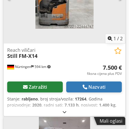
1
/
2
Reach viličari
Still
FM-X14
7.500 €
Nürtingen
594 km
fiksna cijena plus PDV
Zatražiti
Nazvati
Stanje:
rabljeno
, broj stroja/vozila:
17264
, Godina
proizvodnje:
2020
, radni sati:
7.133 h
, nosivost:
1.400 kg
,
visina podizanja:
8.600 mm
, slobodno dizanje:
2.840 mm
,
težište tereta:
600 mm
, vrsta goriva:
električni
, vrsta
Mali oglasi
jarbola:
triplex
, građevinska visina:
3.400 mm
, napon