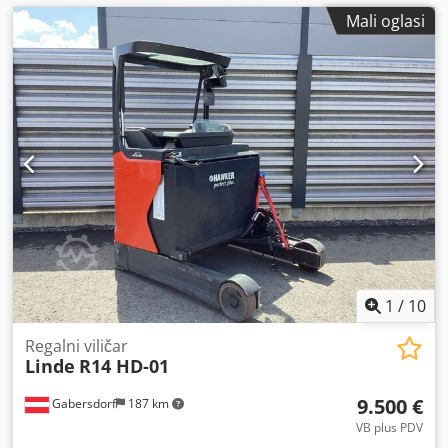
Mali oglasi
1
/
10
Regalni viličar
Linde
R14 HD-01
9.500 €
Gabersdorf
187 km
VB plus PDV