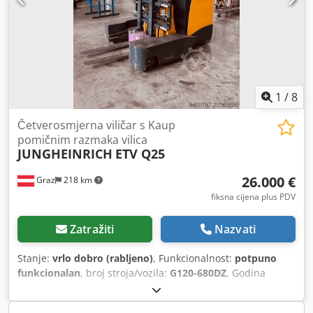
Baterija volt: 24V Baterija Ah: 270Ah Crodpfx Ajzrckyeipof
Tip baterije: PzS Godina proizvodnje baterije: 2025 Stanje
baterije: Novo Opis: Glava upravljačke ručke može se
okrenuti ulijevo ili udesno, što omogućuje operateru bočno
stajanje uz uređaj za potpunu preglednost vilica, tereta i
radnog okruženja, čime se osigurava najveća sigurnost.
Bočni pomak, Bočni pomak 80mm lijevo / 80mm desno
1
/
8
Četverosmjerna viličar s Kaup
pomičnim razmaka vilica
JUNGHEINRICH
ETV Q25
26.000 €
Graz
218 km
fiksna cijena plus PDV
Zatražiti
Nazvati
Stanje:
vrlo dobro (rabljeno)
, Funkcionalnost:
potpuno
funkcionalan
, broj stroja/vozila:
G120-680DZ
, Godina
proizvodnje:
2012
, radni sati:
785 h
, nosivost:
2.000 kg
,
visina podizanja:
6.800 mm
, slobodno dizanje:
2.000 mm
,