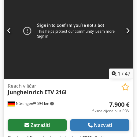
2.894 kg
, Oprema:
3. hidraulička funkcija
, 5076535 Serijski
broj: 511900J00112 Cedeymvhcjpfx Aiporf Podaci o bateriji:
48V 3NXS 375Ah, godina proizvodnje: 2018.
1
/
47
Reach viličari
Jungheinrich
ETV 216i
7.900 €
Nürtingen
594 km
fiksna cijena plus PDV
Zatražiti
Nazvati