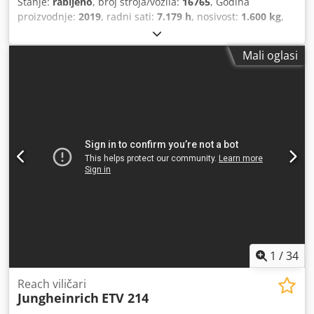
Stanje:
rabljeno
, broj stroja/vozila:
16765
, Godina
proizvodnje:
2019
, radni sati:
7.179 h
, nosivost:
1.600 kg
,
visina podizanja:
9.020 mm
, slobodno dizanje:
2.896 mm
,
težište tereta:
600 mm
, vrsta goriva:
električni
, vrsta
Mali oglasi
jarbola:
triplex
, građevinska visina:
3.540 mm
, napon
baterije:
48 V
, duljina vilica:
1.150 mm
, veličina prednje
gume:
, veličina stražnje gume:
, ukupna masa:
3.530 kg
,
5066235 Serijski broj: 91137034 Cedpfsygn Uhsx Aiporf
Podaci o bateriji: 48V litij-ionska
1
/
34
Reach viličari
Jungheinrich
ETV 214