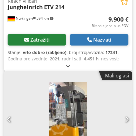
Reach viličari
Jungheinrich
ETV 214
9.900 €
Nürtingen
594 km
fiksna cijena plus PDV
Zatražiti
Nazvati
Stanje:
vrlo dobro (rabljeno)
, broj stroja/vozila:
17241
,
Godina proizvodnje:
2021
, radni sati:
4.451 h
, nosivost:
1.400 kg
, visina podizanja:
8.420 mm
, slobodno dizanje:
3.100 mm
, težište tereta:
500 mm
, vrsta goriva:
električni
,
Mali oglasi
vrsta jarbola:
triplex
, građevinska visina:
3.330 mm
, napon
baterije:
48 V
, duljina vilica:
1.150 mm
, ukupna masa:
3.780 kg
, 5228227 Serijski broj: 91152835 Crodozp T
Hmjpfx Aipjf Podaci o bateriji: 48V 1620TCSM 840Ah,
godina proizvodnje: 2021.