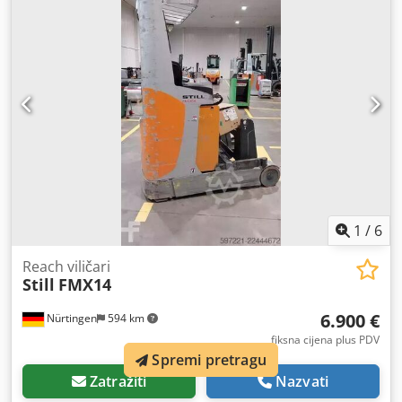
baterije:
48 V
, duljina vilica:
1.200 mm
, veličina prednje
gume:
, veličina stražnje gume:
, ukupna masa:
2.889 kg
,
5219880 Serijski broj: 511902X00111 Crjdpezp T Anefx
Aipef Podaci o bateriji: 48 volti
1
/
6
Reach viličari
Still
FMX14
6.900 €
Nürtingen
594 km
fiksna cijena plus PDV
Spremi pretragu
Zatražiti
Nazvati