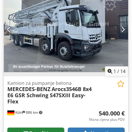
1
/
14
Kamion za pumpanje betona
MERCEDES-BENZ
Arocs3546B 8x4
E6 GSR Schwing S47SXIII Easy-
Flex
540.000 €
Köln
886 km
fiksna cijena plus PDV