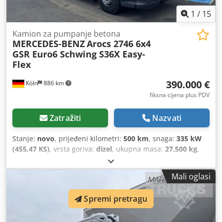
1
/
15
Kamion za pumpanje betona
MERCEDES-BENZ
Arocs 2746 6x4
GSR Euro6 Schwing S36X Easy-
Flex
390.000 €
Köln
886 km
fiksna cijena plus PDV
Zatražiti
Nazvati
Stanje:
novo
, prijeđeni kilometri:
500 km
, snaga:
335 kW
(455,47 KS)
, vrsta goriva:
dizel
, ukupna masa:
27.500 kg
,
konfiguracija osovina:
3 osovine
, boja:
bijela
, vrsta
prijenosa:
automatski
, emisijska klasa:
Euro 6
, Oprema:
Mali oglasi
ABS, elektronički program stabilnosti (ESP), klima uređaj,
navigacijski sustav
,
Spremi pretragu