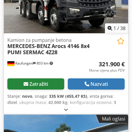
1
/
38
Kamion za pumpanje betona
MERCEDES-BENZ
Arocs 4146 8x4
PUMI SERMAC 4Z28
321.900 €
Kaufungen
803 km
fiksna cijena plus PDV
Zatražiti
Nazvati
Stanje:
novo
, snaga:
335 kW (455,47 KS)
, vrsta goriva:
dizel
, ukupna masa:
42.000 kg
, konfiguracija osovina:
3
osovine
, sljedeći pregled (TÜV):
08/2028
, boja:
bijela
, vrsta
prijenosa:
automatski
, emisijska klasa:
Euro 6
, Godina
Mali oglasi
proizvodnje:
2026
, Oprema:
klima uređaj
,