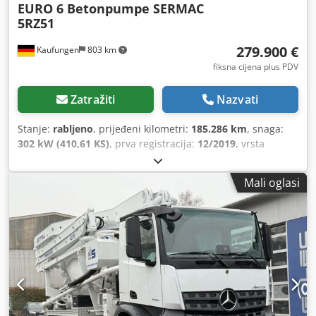
EURO 6 Betonpumpe SERMAC
5RZ51
279.900 €
Kaufungen
803 km
fiksna cijena plus PDV
Zatražiti
Nazvati
Stanje:
rabljeno
, prijeđeni kilometri:
185.286 km
, snaga:
302 kW (410,61 KS)
, prva registracija:
12/2019
, vrsta
goriva:
dizel
, ukupna masa:
38.000 kg
, konfiguracija
osovina:
3 osovine
, sljedeći pregled (TÜV):
08/2028
, boja:
Mali oglasi
bijela
, vrsta prijenosa:
automatski
, emisijska klasa:
Euro 6
,
Godina proizvodnje:
2019
, Oprema:
ABS, klima uređaj
,