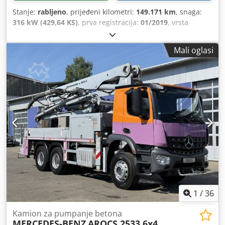
Stanje:
rabljeno
, prijeđeni kilometri:
149.171 km
, snaga:
316 kW (429,64 KS)
, prva registracija:
01/2019
, vrsta
goriva:
dizel
, ukupna masa:
35.000 kg
, konfiguracija
osovina:
3 osovine
, sljedeći pregled (TÜV):
08/2028
, boja:
Mali oglasi
bijela
, vrsta prijenosa:
automatski
, emisijska klasa:
Euro 6
,
Godina proizvodnje:
2018
, Oprema:
ABS, klima uređaj
,
1
/
36
Kamion za pumpanje betona
MERCEDES-BENZ
AROCS 2533 6x4