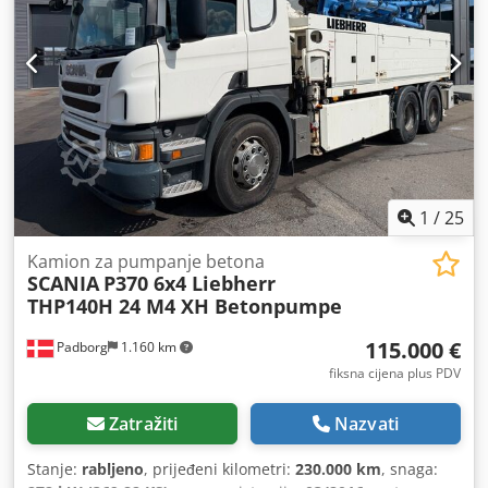
1
/
25
Kamion za pumpanje betona
SCANIA
P370 6x4 Liebherr
THP140H 24 M4 XH Betonpumpe
115.000 €
Padborg
1.160 km
fiksna cijena plus PDV
Zatražiti
Nazvati
Stanje:
rabljeno
, prijeđeni kilometri:
230.000 km
, snaga: