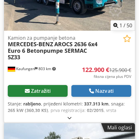
1
/
50
Kamion za pumpanje betona
MERCEDES-BENZ
AROCS 2636 6x4
Euro 6 Betonpumpe SERMAC
5Z33
122.900 €
Kaufungen
803 km
125.900 €
fiksna cijena plus PDV
Zatražiti
Nazvati
Stanje:
rabljeno
, prijeđeni kilometri:
337.313 km
, snaga:
265 kW (360,30 KS)
, prva registracija:
02/2015
, vrsta
goriva:
dizel
, ukupna masa:
28.000 kg
, konfiguracija
osovina:
3 osovine
, sljedeći pregled (TÜV):
08/2028
, boja:
Mali oglasi
plava
, vrsta prijenosa:
mehanički
, emisijska klasa:
Euro 6
,
Godina proizvodnje:
2015
, Oprema:
ABS, klima uređaj
,