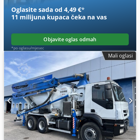
Oglasite sada od 4,49 €
*
11 milijuna kupaca
čeka na vas
Objavite oglas odmah
*po oglasu/mjesec
Mali oglasi