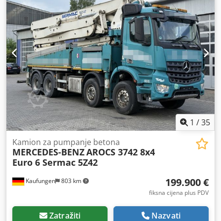
1
/
35
Kamion za pumpanje betona
MERCEDES-BENZ
AROCS 3742 8x4
Euro 6 Sermac 5Z42
199.900 €
Kaufungen
803 km
fiksna cijena plus PDV
Zatražiti
Nazvati