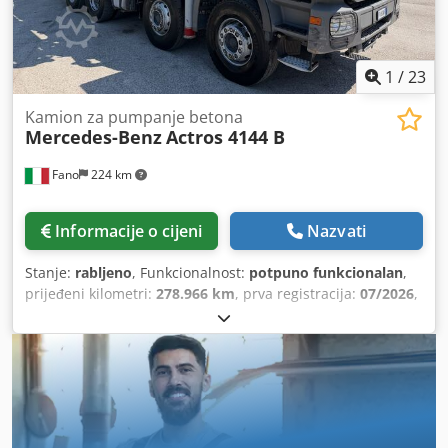
1
/
23
Kamion za pumpanje betona
Mercedes-Benz
Actros 4144 B
Fano
224 km
Informacije o cijeni
Nazvati
Stanje:
rabljeno
, Funkcionalnost:
potpuno funkcionalan
,
prijeđeni kilometri:
278.966 km
, prva registracija:
07/2026
,
Godina proizvodnje:
2012
,