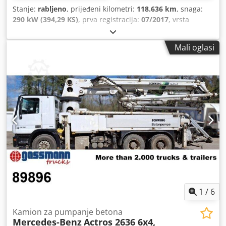
Stanje:
rabljeno
, prijeđeni kilometri:
118.636 km
, snaga:
290 kW (394,29 KS)
, prva registracija:
07/2017
, vrsta
goriva:
dizel
, ukupna masa:
33.000 kg
, konfiguracija
osovina:
3 osovine
, sljedeći pregled (TÜV):
01/2027
, boja:
Mali oglasi
bijela
, vrsta prijenosa:
automatski
, emisijska klasa:
Euro 6
,
Oprema:
ABS, klima uređaj
,
1
/
6
Kamion za pumpanje betona
Mercedes-Benz
Actros 2636 6x4,