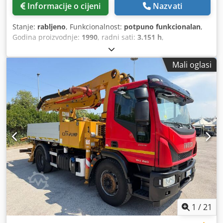
Informacije o cijeni
Nazvati
Stanje:
rabljeno
, Funkcionalnost:
potpuno funkcionalan
,
Godina proizvodnje:
1990
, radni sati:
3.151 h
,
Mali oglasi
1
/
21