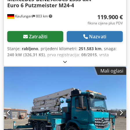
Euro 6 Putzmeister M24-4
119.900 €
Kaufungen
803 km
fiksna cijena plus PDV
Zatražiti
Nazvati
Stanje:
rabljeno
, prijeđeni kilometri:
251.583 km
, snaga:
240 kW (326,31 KS)
, prva registracija:
08/2015
, vrsta
goriva:
dizel
, ukupna masa:
27.500 kg
, konfiguracija
osovina:
3 osovine
, sljedeći pregled (TÜV):
08/2028
, boja:
Mali oglasi
siva
, vrsta prijenosa:
automatski
, emisijska klasa:
Euro 6
,
Godina proizvodnje:
2015
, Oprema:
ABS, klima uređaj
,