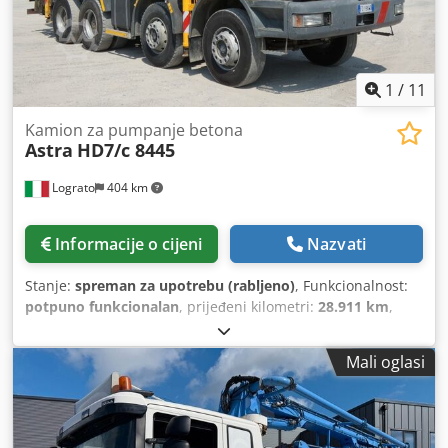
1
/
11
Kamion za pumpanje betona
Astra
HD7/c 8445
Lograto
404 km
Informacije o cijeni
Nazvati
Stanje:
spreman za upotrebu (rabljeno)
, Funkcionalnost:
potpuno funkcionalan
, prijeđeni kilometri:
28.911 km
,
prva registracija:
10/2003
, vrsta goriva:
dizel
, konfiguracija
osovina:
8x4
, gorivo:
dizel
, vrsta prijenosa:
mehanički
,
Mali oglasi
emisijska klasa:
Euro 3
, ovjes:
čelik
, Godina proizvodnje:
2003
,