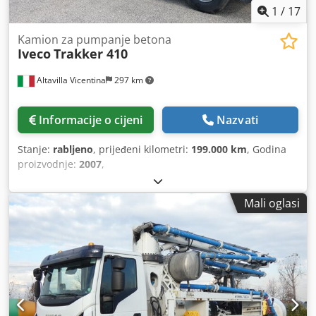
1
/
17
Kamion za pumpanje betona
Iveco
Trakker 410
Altavilla Vicentina
297 km
Informacije o cijeni
Nazvati
Stanje:
rabljeno
, prijeđeni kilometri:
199.000 km
, Godina
proizvodnje:
2007
,
Mali oglasi