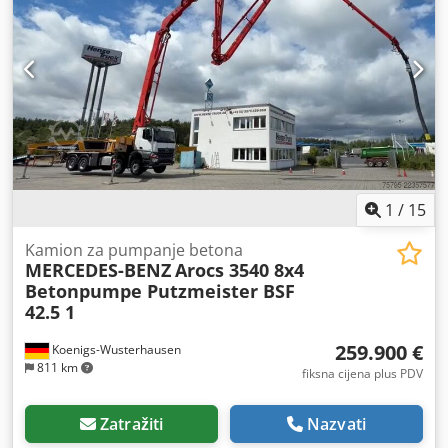
klima uređaj, kontrola proklizavanja, navigacijski sustav,
računalo na vozilu, središnje zaključavanje
,
1
/
15
Kamion za pumpanje betona
MERCEDES-BENZ
Arocs 3540 8x4
Betonpumpe Putzmeister BSF
42.5 1
259.900 €
Koenigs-Wusterhausen
811 km
fiksna cijena plus PDV
Zatražiti
Nazvati