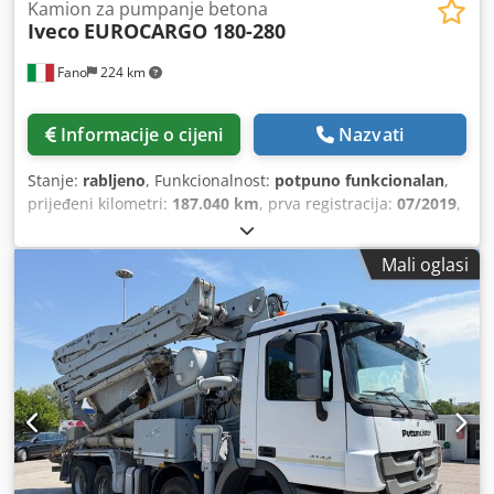
Kamion za pumpanje betona
Iveco
EUROCARGO 180-280
Fano
224 km
Informacije o cijeni
Nazvati
Stanje:
rabljeno
, Funkcionalnost:
potpuno funkcionalan
,
prijeđeni kilometri:
187.040 km
, prva registracija:
07/2019
,
vrsta goriva:
dizel
, Godina proizvodnje:
2019
, radni sati:
1.160 h
,
Mali oglasi