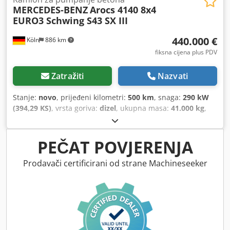
MERCEDES-BENZ
Arocs 4140 8x4
EURO3 Schwing S43 SX III
440.000 €
Köln
886 km
fiksna cijena plus PDV
Zatražiti
Nazvati
Stanje:
novo
, prijeđeni kilometri:
500 km
, snaga:
290 kW
(394,29 KS)
, vrsta goriva:
dizel
, ukupna masa:
41.000 kg
,
konfiguracija osovina:
3 osovine
, boja:
bijela
, vrsta
prijenosa:
automatski
, emisijska klasa:
Euro 3
, Oprema:
ABS, klima uređaj
,
PEČAT POVJERENJA
Prodavači certificirani od strane Machineseeker