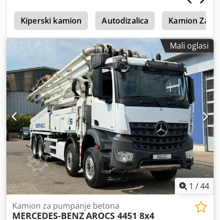
a
Kiperski kamion
Autodizalica
Kamion Za V
Mali oglasi
1
/
44
Kamion za pumpanje betona
MERCEDES-BENZ
AROCS 4451 8x4