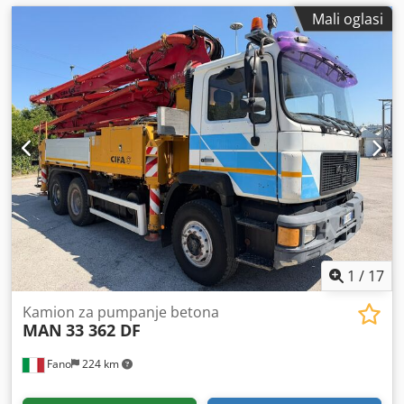
Mali oglasi
1
/
17
Kamion za pumpanje betona
MAN
33 362 DF
Fano
224 km