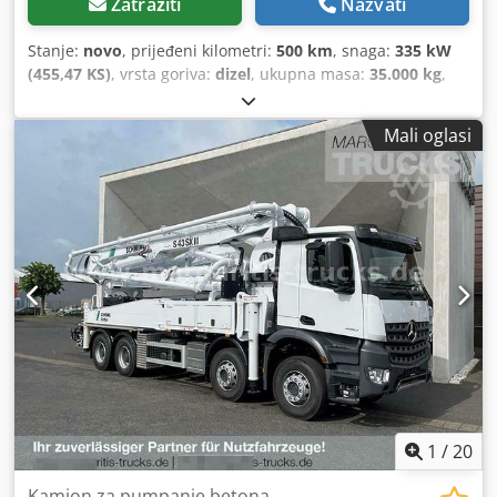
Zatražiti
Nazvati
Stanje:
novo
, prijeđeni kilometri:
500 km
, snaga:
335 kW
(455,47 KS)
, vrsta goriva:
dizel
, ukupna masa:
35.000 kg
,
konfiguracija osovina:
3 osovine
, boja:
bijela
, vrsta
prijenosa:
automatski
, emisijska klasa:
Euro 6
, Oprema:
Mali oglasi
ABS, elektronički program stabilnosti (ESP), grijač za
parkiranje, klima uređaj, navigacijski sustav
,
1
/
20
Kamion za pumpanje betona