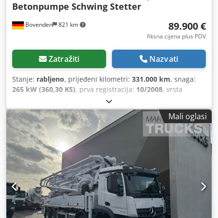
Betonpumpe Schwing Stetter
89.900 €
Bovenden
821 km
fiksna cijena plus PDV
Zatražiti
Nazvati
Stanje:
rabljeno
, prijeđeni kilometri:
331.000 km
, snaga:
265 kW (360,30 KS)
, prva registracija:
10/2008
, vrsta
goriva:
dizel
, masa praznog vozila:
25.780 kg
, maksimalna
nosivost:
220 kg
, ukupna masa:
26.000 kg
, dimenzija
Mali oglasi
gume:
315/80R22.5
, konfiguracija osovina:
6x4
,
međuosovinski razmak:
4.200 mm
, sljedeći pregled (TÜV):
11/2026
, boja:
bijela
, vozačeva kabina:
dnevna kabina
,
vrsta prijenosa:
mehanički
, emisijska klasa:
Euro 5
, ovjes:
čelik
, broj sjedala:
2
, Oprema:
ABS, blokada diferencijala,
dodatna svjetla, grijač sjedala, kabina, klima uređaj,
kontrola proklizavanja, maglenke, nizak nivo buke,
tempomat
,