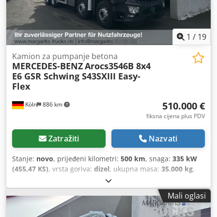
1
/
19
Kamion za pumpanje betona
MERCEDES-BENZ
Arocs3546B 8x4
E6 GSR Schwing S43SXIII Easy-
Flex
510.000 €
Köln
886 km
fiksna cijena plus PDV
Zatražiti
Nazvati
Stanje:
novo
, prijeđeni kilometri:
500 km
, snaga:
335 kW
(455,47 KS)
, vrsta goriva:
dizel
, ukupna masa:
35.000 kg
,
konfiguracija osovina:
3 osovine
, boja:
bijela
, vrsta
prijenosa:
automatski
, emisijska klasa:
Euro 6
, Oprema:
Mali oglasi
ABS, elektronički program stabilnosti (ESP), klima uređaj,
navigacijski sustav
,