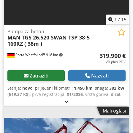
1
/
15
Pumpa za beton
MAN
TGS 26.520 SWAN TSP 38-5
160RZ ( 38m )
319.900 €
Porta Westfalica
918 km
VB plus PDV
Zatražiti
Nazvati
Stanje:
novo
, prijeđeni kilometri:
1.450 km
, snaga:
382 kW
(519,37 KS)
, prva registracija:
01/2026
, vrsta goriva:
dizel
,
konfiguracija osovina:
6x4
, gorivo:
dizel
, kočnice:
kočenje
motorom
, boja:
bijela
, vozačeva kabina:
dnevna kabina
,
Mali oglasi
vrsta prijenosa:
mehanički
, emisijska klasa:
Euro 6
, Godina
proizvodnje:
2026
, Oprema:
AdBlue, Apple CarPlay,
Bluetooth, EBS (Elektronički kočni sustav), blokada
diferencijala, elektronički program stabilnosti (ESP),