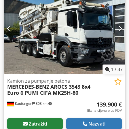
1
/
37
Kamion za pumpanje betona
MERCEDES-BENZ
AROCS 3543 8x4
Euro 6 PUMI CIFA MK25H-80
139.900 €
Kaufungen
803 km
fiksna cijena plus PDV
Zatražiti
Nazvati