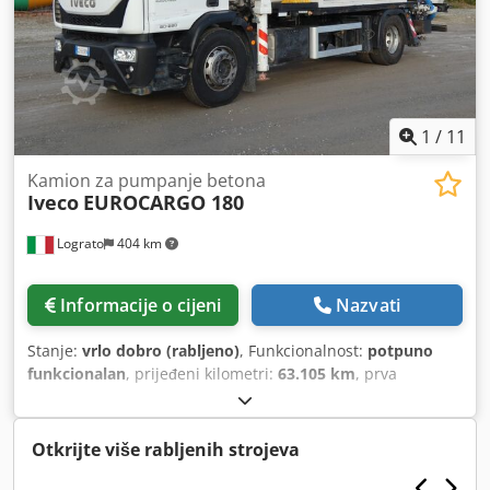
1
/
11
Kamion za pumpanje betona
Iveco
EUROCARGO 180
Lograto
404 km
Informacije o cijeni
Nazvati
Stanje:
vrlo dobro (rabljeno)
, Funkcionalnost:
potpuno
funkcionalan
, prijeđeni kilometri:
63.105 km
, prva
registracija:
03/2021
, vrsta goriva:
dizel
, konfiguracija
osovina:
4x2
, gorivo:
dizel
, kočnice:
kočenje motorom
,
vrsta prijenosa:
mehanički
, emisijska klasa:
Euro 6
, Godina
Otkrijte više rabljenih strojeva
proizvodnje:
2021
,