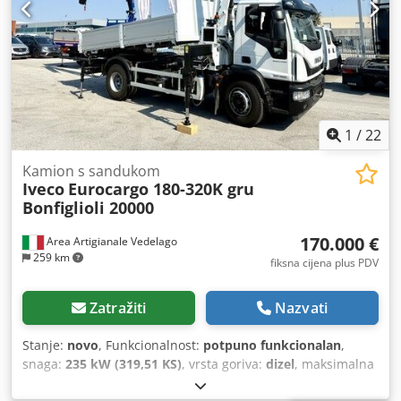
upravljanje prozorima, elektronički program stabilnosti
(ESP), filtar čestica, hidraulična stražnja vrata, klima
uređaj, računalo na vozilu, registracija kamiona, retarder,
servo upravljač, spojka prikolice, spojler, središnje
zaključavanje, tempomat
,
1
/
22
Kamion s sandukom
Iveco
Eurocargo 180-320K gru
Bonfiglioli 20000
170.000 €
Area Artigianale Vedelago
259 km
fiksna cijena plus PDV
Zatražiti
Nazvati
Stanje:
novo
, Funkcionalnost:
potpuno funkcionalan
,
snaga:
235 kW (319,51 KS)
, vrsta goriva:
dizel
, maksimalna
nosivost:
6.200 kg
, ukupna masa:
18.000 kg
, konfiguracija