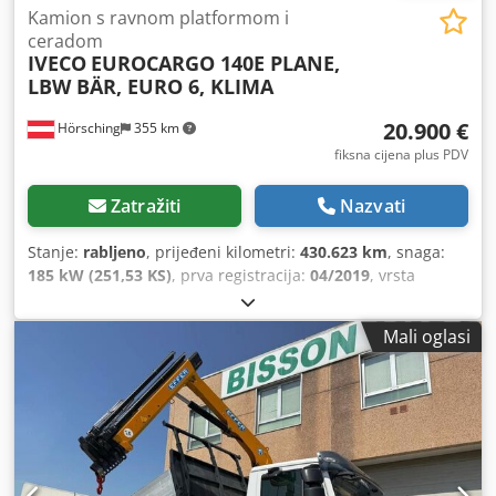
Kamion s ravnom platformom i
ceradom
IVECO
EUROCARGO 140E PLANE,
LBW BÄR, EURO 6, KLIMA
20.900 €
Hörsching
355 km
fiksna cijena plus PDV
Zatražiti
Nazvati
Stanje:
rabljeno
, prijeđeni kilometri:
430.623 km
, snaga:
185 kW (251,53 KS)
, prva registracija:
04/2019
, vrsta
goriva:
dizel
, masa praznog vozila:
6.760 kg
, maksimalna
nosivost:
7.165 kg
, ukupna masa:
14.000 kg
, dimenzija
Mali oglasi
gume:
285/70/R19.5
, konfiguracija osovina:
2 osovine
,
kočnice:
kočenje motorom
, vozačeva kabina:
dnevna
kabina
, vrsta prijenosa:
automatski
, emisijska klasa:
Euro
6
, ovjes:
čelik-zrak
, broj sjedala:
2
, Oprema:
ABS, blokada
diferencijala, klima uređaj, komprimirani zračni kočioni
sustav, registracija kamiona
,