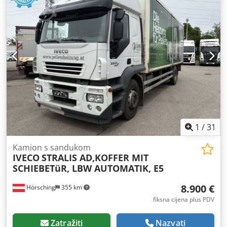
1
/
31
Kamion s sandukom
IVECO
STRALIS AD,KOFFER MIT
SCHIEBETüR, LBW AUTOMATIK, E5
8.900 €
Hörsching
355 km
fiksna cijena plus PDV
Zatražiti
Nazvati