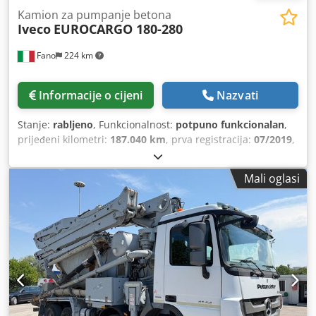
Kamion za pumpanje betona
Iveco
EUROCARGO 180-280
Fano
224 km
Informacije o cijeni
Nazvati
Stanje:
rabljeno
, Funkcionalnost:
potpuno funkcionalan
,
prijeđeni kilometri:
187.040 km
, prva registracija:
07/2019
,
vrsta goriva:
dizel
, Godina proizvodnje:
2019
, radni sati:
1.160 h
,
Mali oglasi