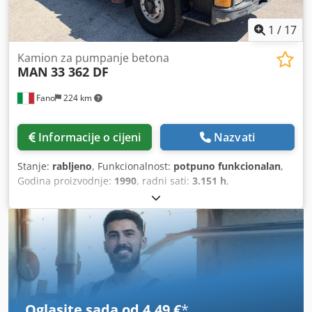
1
/
17
Kamion za pumpanje betona
MAN
33 362 DF
Fano
224 km
Informacije o cijeni
Nazvati
Stanje:
rabljeno
, Funkcionalnost:
potpuno funkcionalan
,
Godina proizvodnje:
1990
, radni sati:
3.151 h
,
Oglasite sada od 4,49 €
*