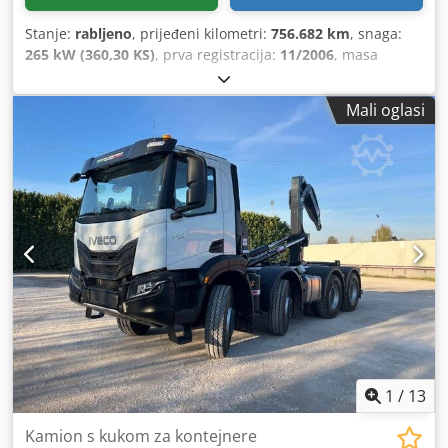
Stanje:
rabljeno
, prijeđeni kilometri:
756.682 km
, snaga:
265 kW (360,30 KS)
, prva registracija:
11/2006
, masa
praznog vozila:
8.930 kg
, maksimalna nosivost:
8.995 kg
,
ukupna masa:
19.000 kg
, dimenzija gume:
315/80/R22.5
,
Mali oglasi
konfiguracija osovina:
3 osovine
, sljedeći pregled (TÜV):
11/2025
, kočnice:
kočenje motorom
, vozačeva kabina:
spavaća kabina
, vrsta prijenosa:
automatski
, emisijska
klasa:
Euro 5
, ovjes:
čelik-zrak
, broj sjedala:
2
, duljina
prostora za utovar:
7.200 mm
, širina utovarnog prostora:
2.480 mm
, visina utovarnog prostora:
2.500 mm
, veličina
prednje gume:
315/80/R22.5
, maksimalna brzina:
90 km/h
,
broj kreveta:
1
, Oprema:
ABS, grijač za parkiranje, klima
uređaj, komprimirani zračni kočioni sustav, računalo na
vozilu, registracija kamiona, tempomat
,
1
/
13
Kamion s kukom za kontejnere