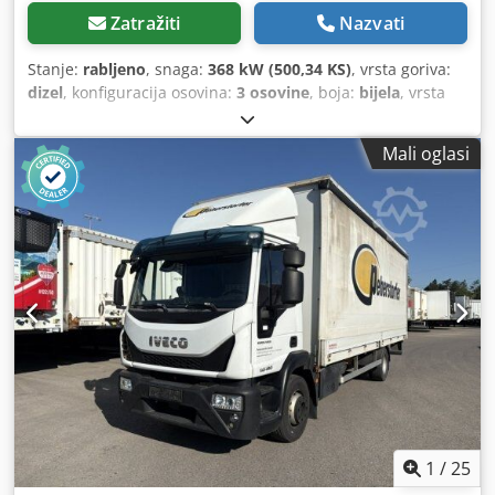
Zatražiti
Nazvati
Stanje:
rabljeno
, snaga:
368 kW (500,34 KS)
, vrsta goriva:
dizel
, konfiguracija osovina:
3 osovine
, boja:
bijela
, vrsta
prijenosa:
automatski
, emisijska klasa:
Euro 6
, Godina
proizvodnje:
2026
,
Mali oglasi
1
/
25