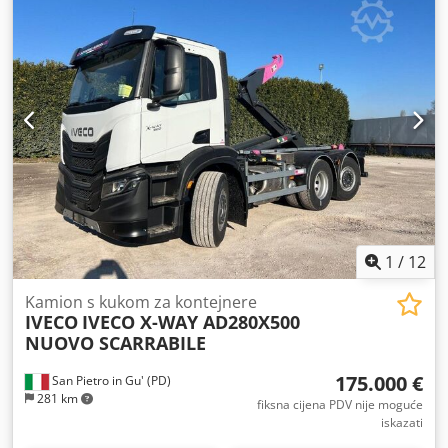
1
/
12
Kamion s kukom za kontejnere
IVECO
IVECO X-WAY AD280X500
NUOVO SCARRABILE
175.000 €
San Pietro in Gu' (PD)
281 km
fiksna cijena PDV nije moguće
iskazati