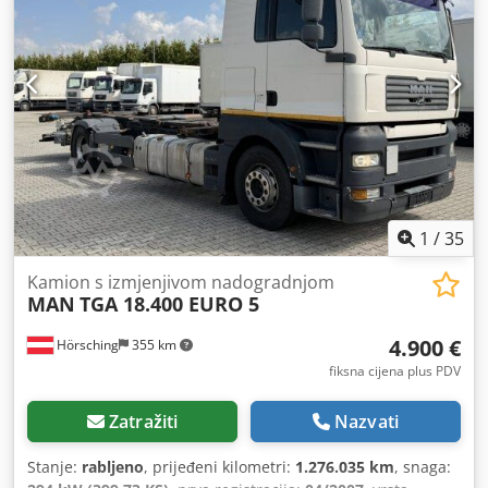
1
/
35
Kamion s izmjenjivom nadogradnjom
MAN
TGA 18.400 EURO 5
4.900 €
Hörsching
355 km
fiksna cijena plus PDV
Zatražiti
Nazvati
Stanje:
rabljeno
, prijeđeni kilometri:
1.276.035 km
, snaga: