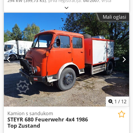
294 kW (399,73 KS)
, prva registracija:
04/2007
, vrsta
goriva:
dizel
, konfiguracija osovina:
2 osovine
, sljedeći
pregled (TÜV):
04/2027
, vrsta prijenosa:
automatski
,
Mali oglasi
emisijska klasa:
Euro 5
, ovjes:
zrak
, Oprema:
ABS, filtar
čestica, klima uređaj, sustav imobilizatora
,
1
/
12
Kamion s sandukom
STEYR 680 Feuerwehr 4x4 1986
Top Zustand