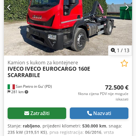
navigacijski sustav, računalo na vozilu, registracija
kamiona, središnje zaključavanje, tempomat
,
1
/
13
Kamion s kukom za kontejnere
IVECO
IVECO EUROCARGO 160E
SCARRABILE
72.500 €
San Pietro in Gu' (PD)
281 km
fiksna cijena PDV nije moguće
iskazati
Zatražiti
Nazvati
Stanje:
rabljeno
, prijeđeni kilometri:
530.000 km
, snaga:
235 kW (319,51 KS)
, prva registracija:
06/2016
, vrsta