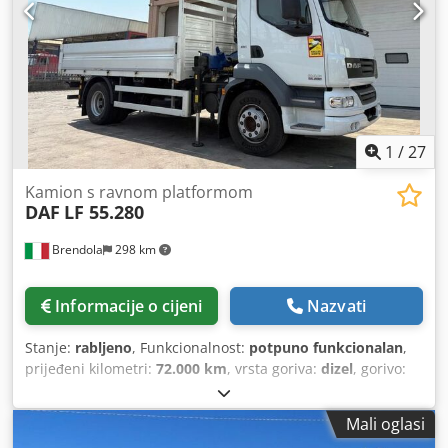
1
/
27
Kamion s ravnom platformom
DAF
LF 55.280
Brendola
298 km
Informacije o cijeni
Nazvati
Stanje:
rabljeno
, Funkcionalnost:
potpuno funkcionalan
,
prijeđeni kilometri:
72.000 km
, vrsta goriva:
dizel
, gorivo:
dizel
, boja:
bijela
, vozačeva kabina:
dnevna kabina
, Godina
proizvodnje:
2012
, Oprema:
dizalica, klima uređaj
,
Mali oglasi