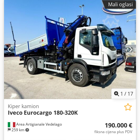
osovina:
4x2
, međuosovinski razmak:
4.185 mm
, kočnice:
Mali oglasi
kočenje motorom
, boja:
bijela
, vrsta prijenosa:
mehanički
, emisijska klasa:
Euro 6
, ovjes:
čelik
, broj
sjedala:
3
, Godina proizvodnje:
2025
, Oprema:
ABS,
AdBlue, Bluetooth, Tahograf, blokada diferencijala,
dizalica, električno podesivo ogledalo, električno
upravljanje prozorima, filtar čestica, klima uređaj,
maglenke, računalo na vozilu, registracija kamiona, servo
upravljač, središnje zaključavanje
,
1
/
17
Kiper kamion
Iveco
Eurocargo 180-320K
190.000 €
Area Artigianale Vedelago
259 km
fiksna cijena plus PDV