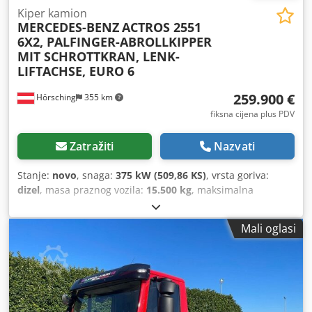
Kiper kamion
MERCEDES-BENZ
ACTROS 2551
6X2, PALFINGER-ABROLLKIPPER
MIT SCHROTTKRAN, LENK-
LIFTACHSE, EURO 6
259.900 €
Hörsching
355 km
fiksna cijena plus PDV
Zatražiti
Nazvati
Stanje:
novo
, snaga:
375 kW (509,86 KS)
, vrsta goriva:
dizel
, masa praznog vozila:
15.500 kg
, maksimalna
nosivost:
10.425 kg
, ukupna masa:
26.000 kg
, dimenzija
gume:
315/80 R 22.5
, konfiguracija osovina:
3 osovine
,
Mali oglasi
međuosovinski razmak:
5.200 mm
, kočnice:
retarder
,
vozačeva kabina:
spavaća kabina
, vrsta prijenosa:
automatski
, emisijska klasa:
Euro 6
, ovjes:
čelik-zrak
, broj
sjedala:
2
, broj kreveta:
1
, Oprema:
ABS, blokada
diferencijala, dizalica, grijač za parkiranje, klima uređaj,
komprimirani zračni kočioni sustav, maglenke,