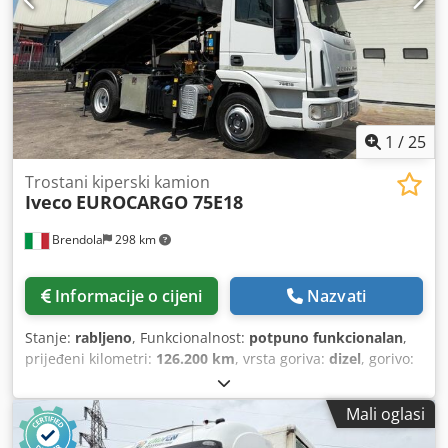
1
/
25
Trostani kiperski kamion
Iveco
EUROCARGO 75E18
Brendola
298 km
Informacije o cijeni
Nazvati
Stanje:
rabljeno
, Funkcionalnost:
potpuno funkcionalan
,
prijeđeni kilometri:
126.200 km
, vrsta goriva:
dizel
, gorivo:
dizel
, boja:
bijela
, vozačeva kabina:
dnevna kabina
,
emisijska klasa:
Euro 5
, broj sjedala:
3
, Godina proizvodnje:
Mali oglasi
2010
, Oprema:
dizalica, klima uređaj
,