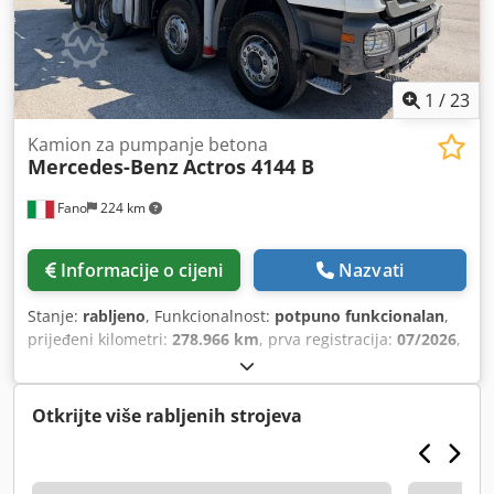
1
/
23
Kamion za pumpanje betona
Mercedes-Benz
Actros 4144 B
Fano
224 km
Informacije o cijeni
Nazvati
Stanje:
rabljeno
, Funkcionalnost:
potpuno funkcionalan
,
prijeđeni kilometri:
278.966 km
, prva registracija:
07/2026
,
Godina proizvodnje:
2012
,
Otkrijte više rabljenih strojeva