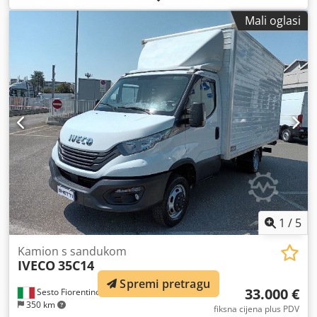
emisijska klasa:
Euro 5
, broj sjedala:
3
, Godina proizvodnje:
Mali oglasi
2010
, Oprema:
dizalica, klima uređaj
,
1
/
5
Kamion s sandukom
IVECO
35C14
Spremi pretragu
33.000 €
Sesto Fiorentino - Fi
350 km
fiksna cijena plus PDV