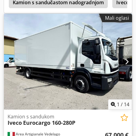
v
Kamion s sandučastom nadogradnjom
Iveco E
Mali oglasi
1
/
14
Kamion s sandukom
Iveco
Eurocargo 160-280P
67.000 €
Area Artigianale Vedelago