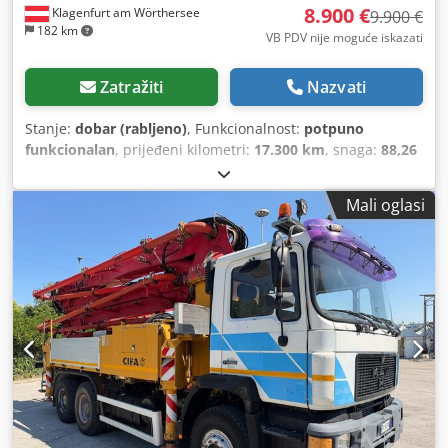
8.900 €
Klagenfurt am Wörthersee
9.900 €
182 km
VB PDV nije moguće iskazati
Zatražiti
Nazvati
Stanje:
dobar (rabljeno)
, Funkcionalnost:
potpuno
funkcionalan
, prijeđeni kilometri:
17.300 km
, snaga:
88,26
kW (120,00 KS)
, vrsta goriva:
dizel
, masa praznog vozila:
5.430 kg
, ukupna masa:
10.500 kg
, konfiguracija osovina:
Mali oglasi
4x4
, gorivo:
dizel
, Godina proizvodnje:
1986
, Oprema:
pogon na sva četiri kotača
,