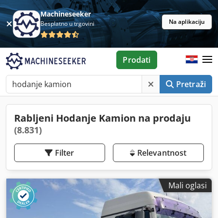
Machineseeker
Na aplikaciju
Besplatno u trgovini
Prodati
Pretraži
Rabljeni Hodanje Kamion na prodaju
(8.831)
Filter
Relevantnost
Mali oglasi