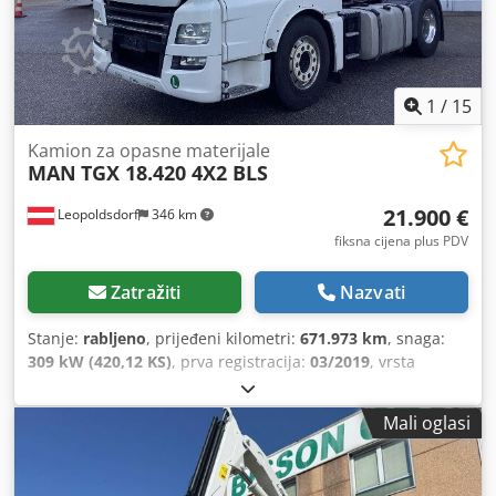
1
/
15
Kamion za opasne materijale
MAN
TGX 18.420 4X2 BLS
21.900 €
Leopoldsdorf
346 km
fiksna cijena plus PDV
Zatražiti
Nazvati
Stanje:
rabljeno
, prijeđeni kilometri:
671.973 km
, snaga:
309 kW (420,12 KS)
, prva registracija:
03/2019
, vrsta
goriva:
dizel
, ukupna masa:
18.000 kg
, konfiguracija
osovina:
4x2
, međuosovinski razmak:
3.600 mm
, boja:
Mali oglasi
bijela
, vozačeva kabina:
spavaća kabina
, vrsta prijenosa:
automatski
, emisijska klasa:
Euro 6
, ovjes:
čelik-zrak
,
Godina proizvodnje:
2019
, Oprema:
ABS, blokada