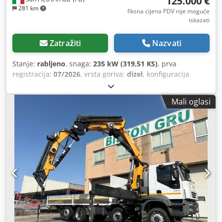
125.000 €
281 km
fiksna cijena PDV nije moguće
iskazati
Zatražiti
Nazvati
Stanje:
rabljeno
, snaga:
235 kW (319,51 KS)
, prva
registracija:
07/2026
, vrsta goriva:
dizel
, konfiguracija
osovina:
2 osovine
, boja:
bijela
, vrsta prijenosa:
mehanički
, emisijska klasa:
Euro 6
, Godina proizvodnje:
Mali oglasi
2026
,