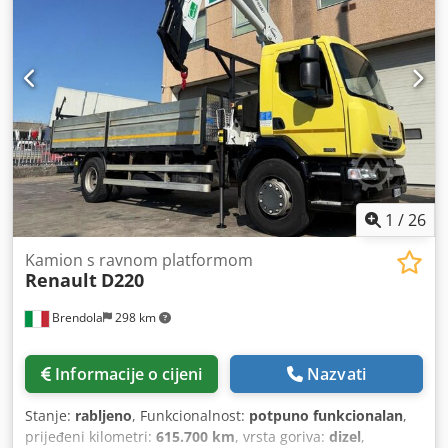
diferencijala, grijač za parkiranje, hidraulika, klima
uređaj, kontrola proklizavanja, nizak nivo buke, računalo
na vozilu, tempomat
,
1
/
26
Kamion s ravnom platformom
Renault
D220
Brendola
298 km
Informacije o cijeni
Nazvati
Stanje:
rabljeno
, Funkcionalnost:
potpuno funkcionalan
,
prijeđeni kilometri:
615.700 km
, vrsta goriva:
dizel
,