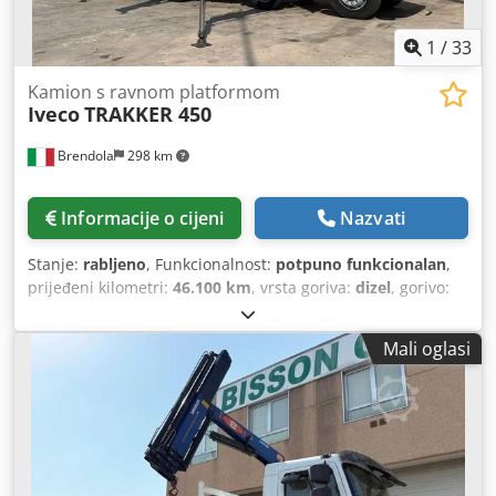
1
/
33
Kamion s ravnom platformom
Iveco
TRAKKER 450
Brendola
298 km
Informacije o cijeni
Nazvati
Stanje:
rabljeno
, Funkcionalnost:
potpuno funkcionalan
,
prijeđeni kilometri:
46.100 km
, vrsta goriva:
dizel
, gorivo:
dizel
, boja:
bijela
, vozačeva kabina:
dnevna kabina
,
emisijska klasa:
Euro 4
, Godina proizvodnje:
2006
, Oprema:
Mali oglasi
dizalica, klima uređaj
,