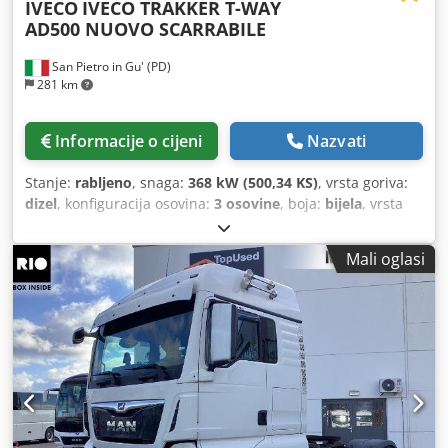
IVECO
IVECO TRAKKER T-WAY
AD500 NUOVO SCARRABILE
San Pietro in Gu' (PD)
281 km
Informacije o cijeni
Nazvati
Stanje:
rabljeno
, snaga:
368 kW (500,34 KS)
, vrsta goriva:
dizel
, konfiguracija osovina:
3 osovine
, boja:
bijela
, vrsta
prijenosa:
automatski
, emisijska klasa:
Euro 6
, Godina
proizvodnje:
2026
,
Mali oglasi