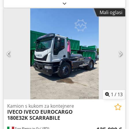
goriva:
dizel
, konfiguracija osovina:
2 osovine
, boja:
crvena
, vrsta prijenosa:
mehanički
, emisijska klasa:
Euro
Mali oglasi
6
, Godina proizvodnje:
2016
,
1
/
13
Kamion s kukom za kontejnere
IVECO
IVECO EUROCARGO
180E32K SCARRABILE
San Pietro in Gu' (PD)