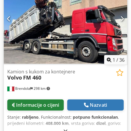
1
/
36
Kamion s kukom za kontejnere
Volvo
FM 460
Brendola
298 km
Informacije o cijeni
Nazvati
Stanje:
rabljeno
, Funkcionalnost:
potpuno funkcionalan
,
prijeđeni kilometri:
408.000 km
, vrsta goriva:
dizel
, gorivo:
dizel
, boja:
crvena
, vozačeva kabina:
dnevna kabina
,