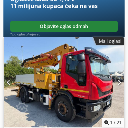
11 milijuna kupaca
čeka na vas
Objavite oglas odmah
*po oglasu/mjesec
Mali oglasi
1
/
21