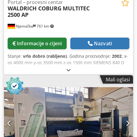
Portal – procesni centar
WALDRICH COBURG
MULTITEC
2500 AP
Njemačka
761 km
Informacije o cijeni
Nazvati
Stanje:
vrlo dobro (rabljeno)
, Godina proizvodnje:
2002
, x-
os 4000 mm y-os 3500 mm z-os 1500 mm SIEMENS 840 D
sustav upravljanja w-os 1500 mm razmak stupa 2500 mm
stezna površina 3000 x 2000 mm težina obratka 10000 kg
Mali oglasi
broj okretaja vretena 5-6000 o/min stupnjevi mjenjača 2
Pogonska snaga - vreteno za glodanje 45 kW Razmak
između vretena za glodanje i steznog vretena 3500 mm
Okretni moment na vretenu 1250 Nm Uređaj za promjenu
alata u 200 smjerova promjer alata 135 / 250 mm težina
alata max 50 kg duljina alata - max 400 mm držač alata ISO
SK-50 Portalna glodalica je u vrlo dobrom stanju.
DODATNA OPREMA BUŠENJE/GLODANJE Cjdsvwgmmopfx
Acwjha kutna glava za glodanje da automatski stezanje