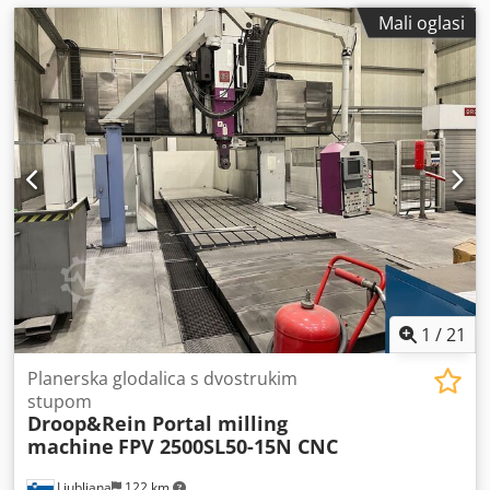
Mali oglasi
1
/
21
Planerska glodalica s dvostrukim
stupom
Droop&Rein Portal milling
machine
FPV 2500SL50-15N CNC
Ljubljana
122 km