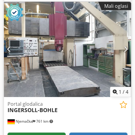
Nadzemna visina 6300 mm dimenzije stola - dužina 5000
Mali oglasi
mm Dimenzije stola - preko 2500 mm Broj stolova 2 Uređaj
za promjenu alata u 200 smjerova težina alata max 30 kg
držač alata HSK A 100 Promjer alata max 250 mm duljina
alata max 500 mm broj okretaja vretena 5-6000 o/min c-os
-10 do 370 ° b-os 5 do -95 ° razmak stupa 3000 mm
Udaljenost između vrha vretena i stola 1500 mm Težina
stroja cca 161 t Potreban prostor cca 20,5 x 11 x 6,3 m Ova
WALDRICH-COBURG Valutec portalna glodalica je u vrlo,
vrlo u dobrom stanju i može se pogledati po dogovoru s
prodavateljem.
1
/
4
Portal glodalica
INGERSOLL-BOHLE
Njemačka
761 km