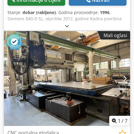
Informacije o cijeni
Nazvati
Stanje:
dobar (rabljeno)
, Godina proizvodnje:
1996
,
Siemens 840-D SL, otprilike 2012. godine Radna površina:
2200 x 2250 mm Udaljenost između nosača: 3000 mm
Maksimalna visina obratka: 1200 mm Chodpfx Aszq
Mali oglasi
Ektscwja Maksimalna dubina bušenja: 600 mm Maksimalni
promjer dubinskog bušenja: 35 mm Broj okretaja vretena:
3500 o/min Snaga vretena: 15 kW
1
/
7
CNC portalna glodalica