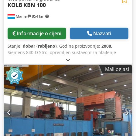
KOLB
KBN 100
Mamer
854 km
Informacije o cijeni
Nazvati
Stanje:
dobar (rabljeno)
, Godina proizvodnje:
2008
,
Siemens 840-D Stroj opremljen sustavom za hlađenje
vodom i uljem, namijenjen za dubinsko bušenje. Moguće
je dubinsko bušenje promjera 80 mm x duljine 600 mm.
Mali oglasi
Područja gibanja Pomak stola po osi X 4 000 mm Pomak
glave za bušenje po osi Y 2 500 mm Chedpfx Aszq Efdecwja
Hod vretena za bušenje po osi Z 500 mm Hod poprečne
grede po osi W 1 500 mm Radno područje Slobodni prolaz
između stupova 3250 mm Udaljenost između stola i donjeg
ruba vretena maks. 1 600 mm / min. 100 mm Površina za
stezanje stola 4 250 x 2 500 mm T-utor 12 komada, 22 mm,
razmak 200 mm Maksimalna težina obratka 18 000 kg
Brzine Brzi hod (pozicioniranje) po osima X, Y, Z 10 000
mm/min Kontinuirano podesivi pomak po osima X, Y 1 – 2
000 mm/min Podešavanje visine poprečne grede 300