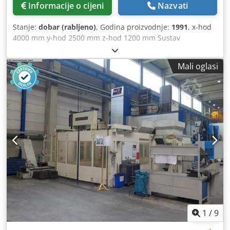
Informacije o cijeni
Nazvati
Stanje:
dobar (rabljeno)
, Godina proizvodnje:
1991
, x-hod
4000 mm y-hod 2500 mm z-hod 1200 mm Sustav
upravljanja FIDIA M30 vreteno 37 kW broj okretaja 4500
o/min razmak stupa 2300 mm Razmak između vretena za
Mali oglasi
glodanje i stezne površine 1250 mm ISO SK-50 snimanje
dimenzije stola - dužina 3000 mm Dimenzije stola - preko
1500 mm 5-osna portalna glodalica Ingersoll-Bohle je u
dobrom stanju i može se pogledati po dogovoru s
prodavateljem. Pribor: - Visokofrekventno vreteno velike
brzine 3,8 kW s 25.000 o/min. Opis: - kontinuirano
podesiva glava za glodanje po kosoj osi (brzina 4500 o/min)
Chodpfx Acovwgmgswja
1
/
9