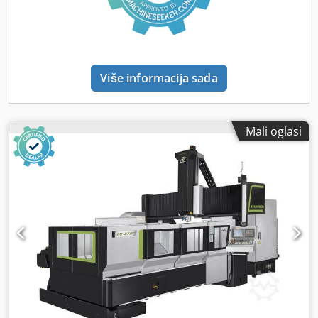
PRO koji imamo na prodaju. Kontaktirajte nas za više
detalja. • Konus alata: HSK 25 • Broj utora za alate:
automatski mjenjač alata s 12 pozicija. • Glavni elektronički
priključak: 380 V, 50/60 Hz • Snaga pogona pumpe: 5,5 kW
svaka • CNC glodalica portalnog tipa • Stroj talijanske
Više informacija sada
proizvodnje • 4-zonski vakuumski stol • Dizajnirano za
specijalizirane industrijske primjene, posebno za
proizvodnju alata koji se koriste u tiskarskoj industriji •
Također pogodno za širok raspon općih operacija glodanja
Mali oglasi
• X i Y osi: Pogon s letvom i zupčanikom • Z-os: Pogon s
kugličnim vijkom • Automatski centralizirani sustav
podmazivanja • Vreteno hlađeno tekućinom • Vreteno je
potpuno remontirano prije nekoliko mjeseci, uključujući
zamjenu ležaja, i trenutno je u izvrsnom radnom stanju.
Chjdpfx Aszk Ipxjcwea • Integrirani Blumov sustav za
mjerenje alata s optičkim odašiljačem/prijemnikom (sonda
nije uključena) • 2 vakuumske pumpe • Kapacitet: 250 m³/h
svaki • Napajanje za vakuumski sustav: 230/400 V, 50 Hz •
Operativni sustav Windows 10 • Vlasnički 2.5D upravljački
softver • Deltacam CAM softver • 17-inčni TFT zaslon •
Sustav za usisavanje prašine (usisavač nije uključen) •