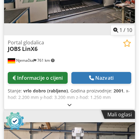
alata da kuglični vijci da poklopac vodilice da rashladni
sustav da Visokotlačni rashladni sustav (unutarnje
hlađenje) da Radno područje potpuno obloženo da Portalni
obradni centar sa sustavom za promjenu alata i drugom
pločom stola.
1
/
10
Portal glodalica
JOBS
LinX6
Njemačka
761 km
Informacije o cijeni
Nazvati
Stanje:
vrlo dobro (rabljeno)
, Godina proizvodnje:
2001
, x-
hod: 2.200 mm y-hod: 3.200 mm z-hod: 1.250 mm
Upravljanje: FIDIA C20 c-os: +/- 200° Glava zakretna +/- +90°
Glava zakretna +/- -100° Brzi pomaci X-os: 50 m/min Brzi
Mali oglasi
pomaci Y-os: 50 m/min Brzi pomaci Z-os: 50 m/min Stezna
čahura: HSK A63 Mjenjač alata: 16 pozicija Brzina vretena:
18.000 o/min Prolaz između stupova: 4.060 mm Udaljenost
vreteno–radna površina: 1.796 mm Priključna snaga: 238