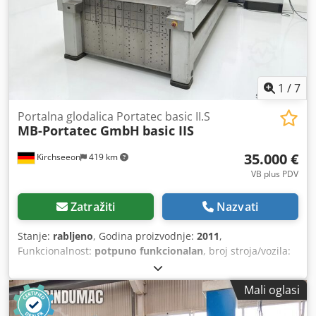
1
/
7
Portalna glodalica Portatec basic II.S
MB-Portatec GmbH
basic IIS
35.000 €
Kirchseeon
419 km
VB plus PDV
Zatražiti
Nazvati
Stanje:
rabljeno
, Godina proizvodnje:
2011
,
Funkcionalnost:
potpuno funkcionalan
, broj stroja/vozila:
400-223
, udaljenost pomaka osi X:
2.500 mm
, pomak osi Y:
1.250 mm
, pomak osi Z:
200 mm
, brzina pomaka osi X:
Mali oglasi
20.000 m/min
, brzina posmaka osi Y:
20.000 m/min
,
brzina posmaka Z-os:
20.000 m/min
, promjer montaže:
40