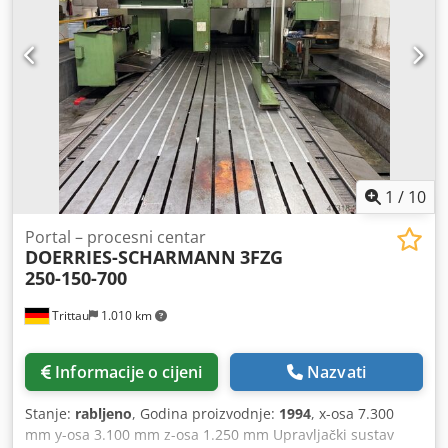
dogovor. Tehničke karakteristike i pribor: - 5-osna
stroja Glava za glodanje je nedavno testirana od strane
simultana obrada - Glava za glodanje s mogućnošću
proizvođača stroja, stoga je djelomično revidirana i
zakretanja C: +200°/-200° Chedpezq Hkzjfx Acwsa A:
potpuno funkcionalna. Potpuno nova strojna podnica
+95°/-95° - Prolaz kroz portal Z: 950 mm Y: 2.300 mm
tvrtke Stolle! Dodatni moduli prikazani na strojnoj podnici
Pribor, prikazani alati i stezne naprave pripadaju isporuci
nisu uključeni u isporuku. Uređaji za usisavanje i kanali
samo ako je to navedeno u dodatnim informacijama.
prikazani na slici također nisu uključeni u isporuku.
Zadržavamo pravo na promjene i pogreške u tehničkim
Prethodni vlasnik bio je etablirani Formule 1 tim iz
podacima i informacijama, kao i pravo na prethodnu
središnje Europe. Stroj je uvijek bio pod ugovorom o
prodaju!
održavanju kod proizvođača. Trenutno je stroj rastavljen i
1
/
10
pohranjen. Međutim, pregled je moguć uz prethodni
dogovor.
Portal – procesni centar
DOERRIES-SCHARMANN
3FZG
250-150-700
Trittau
1.010 km
Informacije o cijeni
Nazvati
Stanje:
rabljeno
, Godina proizvodnje:
1994
, x-osa 7.300
mm y-osa 3.100 mm z-osa 1.250 mm Upravljački sustav