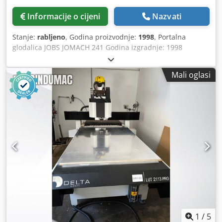
podacima i informacijama, kao i na eventualnu prodaju
trećoj strani.
Informacije o cijeni
Nazvati
Stanje:
rabljeno
, Godina proizvodnje:
1998
, Portalna
glodalica JOBS JOMACH 241 Godina izgradnje: 1998
Csdpfxjzn Hhhe Acwoha Pomak X: 3400 mm Pomak Y: 2700
mm Pomak Z: 1250 mm Numeričko upravljanje: CNC
Mali oglasi
Siemens SINUMERIC 840 D Veličina stola: 3000 x 1500 mm
Udaljenost između stupova: 1700 mm 1 izmjenjivač alata
za 32 alata ISO 50 + 1 izmjenjivač alata za 32 alata HSK-63
3 glave za glodanje – osa C: 2 glave TWIST - ISO 50 + HSK 63
A + 1 troosna glava ISO 50 Težina: 44 t
1
/
5