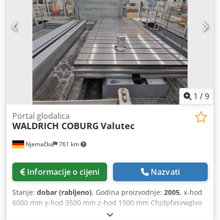
Nm Raspon posmaka x - smjer 1-10000 mm/min Raspon
posmaka y - smjer 1-10000 mm/min raspon posmaka z-
smjer 1-10000 mm/min brzi hod 20000 mm/min Nadzemna
visina 8600 mm Kontrola SIEMENS 840C Težina stroja cca
360 t >>>retrofit 2011
1
/
9
Portal glodalica
WALDRICH COBURG
Valutec
Njemačka
761 km
Informacije o cijeni
Nazvati
Stanje:
dobar (rabljeno)
, Godina proizvodnje:
2005
, x-hod
6000 mm y-hod 3500 mm z-hod 1500 mm Chjdpfxsvwglvo
Acwsa Kontrola SIEMENS 840D nosivost stola 12 t