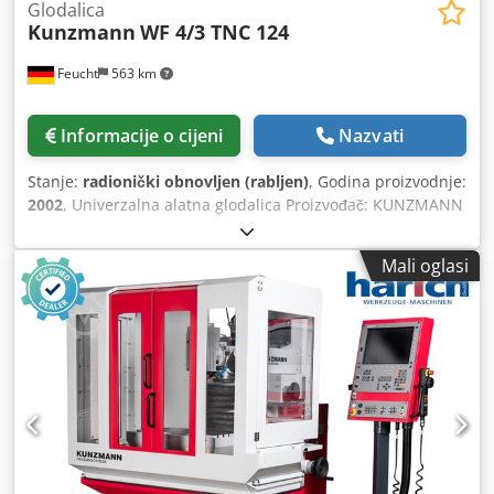
Glodalica
Kunzmann
WF 4/3 TNC 124
Feucht
563 km
Informacije o cijeni
Nazvati
Stanje:
radionički obnovljen (rabljen)
, Godina proizvodnje:
2002
, Univerzalna alatna glodalica Proizvođač: KUNZMANN
Model: WF 4/3 Godina izgradnje: 2002 - djelomično
renovirano, prefarbano, RAL7035 svijetlo siva / RAL3027
Mali oglasi
malina crvena RAL7016 antracit siva Broj stroja: 344025 uz
garanciju geometrijsko prihvaćanje s izvješćem o
ispitivanju Pribor: - HEIDENHAIN TNC 124 upravljanje
rutom - elektronički ručni kotač HEIDENHAIN HR 410 -
elektronička 3D senzorska sonda HEIDENHAIN KT 130 za
otkrivanje položaja obratka za određivanje referentnih
točaka obratka za mjerenje gotovog dijela uključujući
Weldon steznu glavu SK40/Ø 16 mm - Univerzalni stol 650
x 395 mm (T-utor: 14 mm) Može se okretati oko 3 osi
rotirajući za 360° (kao digitalna 4. osi prikazano u