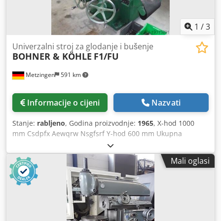
1
/
3
Univerzalni stroj za glodanje i bušenje
BOHNER & KÖHLE
F1/FU
Metzingen
591 km
Informacije o cijeni
Nazvati
Stanje:
rabljeno
, Godina proizvodnje:
1965
, X-hod 1000
mm Csdpfx Aewqrw Nsgfsrf Y-hod 600 mm Ukupna
potrebna snaga 2,5 kW Slijedi opis!
Mali oglasi