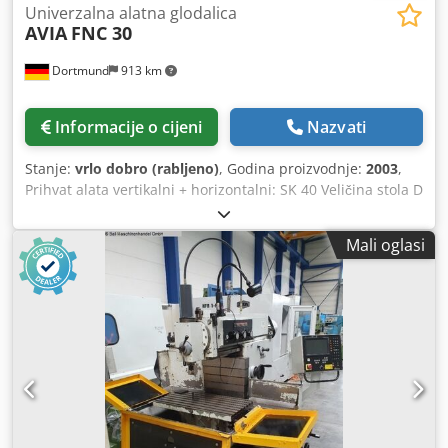
Univerzalna alatna glodalica
AVIA
FNC 30
Dortmund
913 km
Informacije o cijeni
Nazvati
Stanje:
vrlo dobro (rabljeno)
, Godina proizvodnje:
2003
,
Prihvat alata vertikalni + horizontalni: SK 40 Veličina stola D
x Š: 710 x 315 mm Raspon okretaja vertikalnog vretena: 63
– 2500 o/min Raspon okretaja horizontalnog vretena: 45 –
Mali oglasi
1800 o/min Područja pomaka: X-os, uzdužno pomicanje,
automatsko / ručno: 400 / 420 mm Y-os, poprečno
pomicanje, automatsko / ručno: 220 / 228 mm + poprečna
greda 375 mm Z-os, vertikalno pomicanje, automatsko /
ručno: 350 / 380 mm Pomak pinole, vertikalno ručno: 80
mm Dimenzije stroja cca: 1550 x 1620 x 1850 mm Težina
stroja cca: 1300 kg Siegfried Volz Werkzeugmaschinen
Rüschebrinkstr. 151-153 DE - 44143 Dortmund - Wambel /
Njemačka Crsdpfx Asziutzjgfef