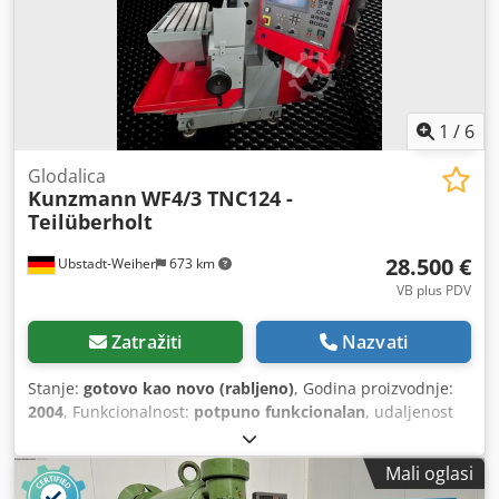
1
/
6
Glodalica
Kunzmann
WF4/3 TNC124 -
Teilüberholt
28.500 €
Ubstadt-Weiher
673 km
VB plus PDV
Zatražiti
Nazvati
Stanje:
gotovo kao novo (rabljeno)
, Godina proizvodnje:
2004
, Funkcionalnost:
potpuno funkcionalan
, udaljenost
pomaka osi X:
400 mm
, pomak osi Y:
350 mm
, pomak osi Z:
400 mm
, maksimalna brzina vretena:
4.000 okr/min
, potez
Mali oglasi
perom:
60 mm
, širina stola:
650 mm
, duljina stola:
350