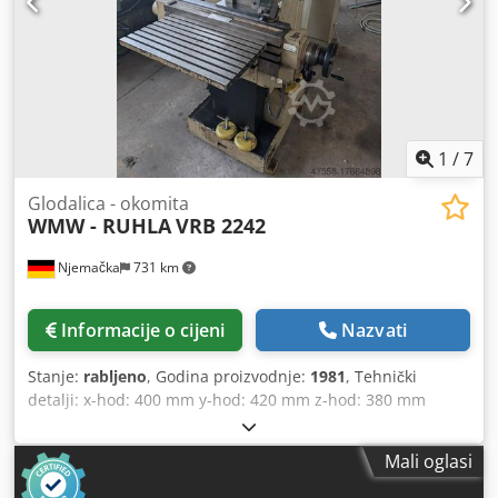
1
/
7
Glodalica - okomita
WMW - RUHLA
VRB 2242
Njemačka
731 km
Informacije o cijeni
Nazvati
Stanje:
rabljeno
, Godina proizvodnje:
1981
, Tehnički
detalji: x-hod: 400 mm y-hod: 420 mm z-hod: 380 mm
Površina stola: 710 x 400 mm max.nosivost stola: 120 kg
Raspon brzine: 45 - 2240 / 18 okretaja u minuti
Mali oglasi
Kontinuirano uvlačenje: 6,3 - 600 / 2 koraka mm/min
Vertikalni hod perola: 100 mm Hod perola: horizontalno: