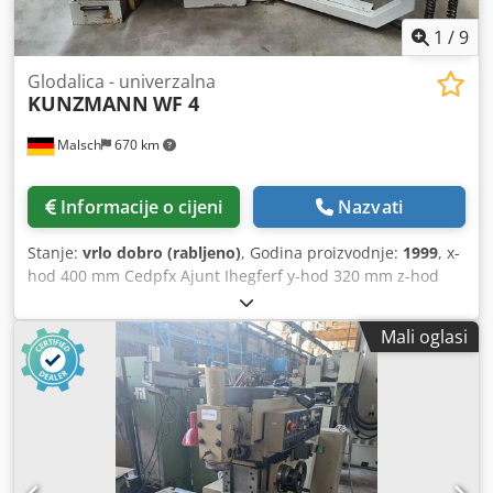
1
/
9
Glodalica - univerzalna
KUNZMANN
WF 4
Malsch
670 km
Informacije o cijeni
Nazvati
Stanje:
vrlo dobro (rabljeno)
, Godina proizvodnje:
1999
, x-
hod 400 mm Cedpfx Ajunt Ihegferf y-hod 320 mm z-hod
400 mm HEIDENHAIN TNC 410 upravljanje Brzine vretena -
kontinuirano promjenjive 0 - 4000 o/min Hod pinole 60 mm
Mali oglasi
Držač alata SK 40 Stezna površina stola 650 x 350 mm
Ukupna potrebna snaga 6,5 kW Težina stroja cca 1,8 t
Potreban prostor cca 2,5 x 1,8 x 2,0 m Električni ručni kotač
HR 410 Sonda MP 11, automatsko mjerenje alata TT 120
Kabina, držači alata,...