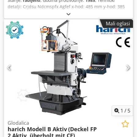
Stanje:
rabljeno
, Godina proizvodnje:
1985
, Tehnički
detalji: Crjdsu Ndcmspfx Agfef x-hod: 485 mm y-hod: 385
mm z-hod: 380 mm Kontrola: kontrola putanje konture 1
Montaža vretena ISO: SK 40 Glava vretena zakreće se lijevo
Mali oglasi
i desno: 90° Hod pinole: 80 mm Vertikalno podesiva glava
za glodanje: 150 (y-os) mm Raspon brzine: okomito
vreteno: 50 - 2.500 / 18 okretaja u minuti Posmak:: X/Y/Z: 2 -
1000 koraka mm/min Brzi hod: X/Y/Z: 2000 mm/min Brzine:
vodoravna: do 1.000 o/min Veličina stola: 460 x 800 mm
Nosivost stola: 0,4 t Ukupna potrebna snaga: 9,5 kVA
Težina stroja cca: 1900 kg Dimenzije stroja cca DxŠxV: 2,35
x 2,2 x 2,0 m Horizontalno vreteno: pomak glodalice 385
mm, radno vreteno SK40 Oprema: - Upravljanje preko
Grundig Elektronic upravljačke ploče s polugom - Linearna
interpolacija, kružna polacija u ravninama XY i XZ -
Brzostezna glava - Uređaj za ručnu kontrolu - Hlađenje
pumpom - Rasvjeta stroja - Vreteno za glodanje,
kontradržač Pribor: razne osovine za glodanje, držači
1
/
5
glodala (usporedivo na slici) . *
Glodalica
harich Modell B Aktiv
(Deckel FP
2 Aktiv, überholt mit CE)