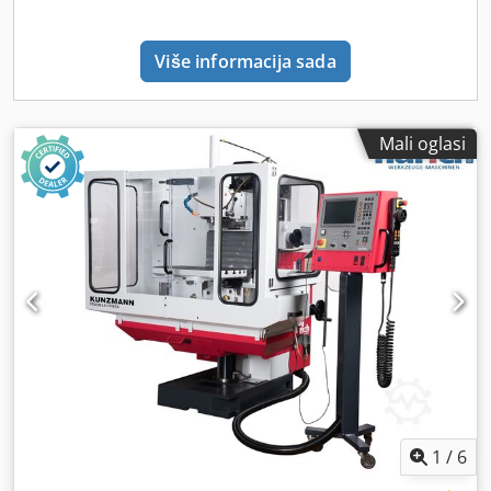
upravljački ormar - Izjava o sukladnosti s CE
Više informacija sada
Mali oglasi
1
/
6