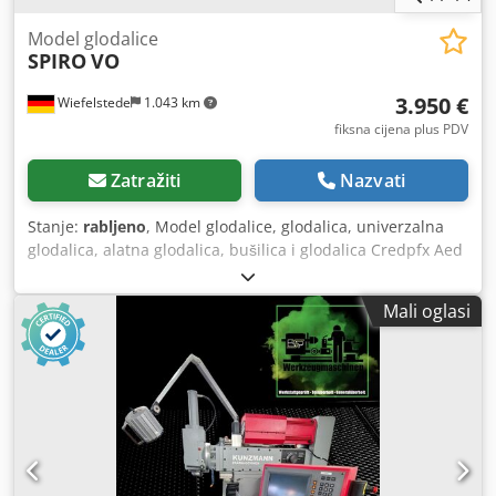
Model glodalice
SPIRO
VO
3.950 €
Wiefelstede
1.043 km
fiksna cijena plus PDV
Zatražiti
Nazvati
Stanje:
rabljeno
, Model glodalice, glodalica, univerzalna
glodalica, alatna glodalica, bušilica i glodalica Credpfx Aed
Dt R Hegfof -Glava glodalice: okretna/rotirajuća -Feed: u X i
Y nema feed jer nisu ugrađeni motori (mjenjači su
Mali oglasi
dostupni, pogledajte slike) -Stezni stol: 280 x 1300 mm -
Hod: X/Y/Z 450/300/325 mm -Nosač vretena: SK40 - udarac
perom -posmak pinole: 0,04-0,16 mm/okr -Brzine od: 60 do
3000 okretaja u minuti -Dimenzije: 1700/1530/H2200 mm -
Težina: 1362 kg