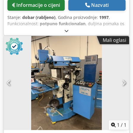
Informacije o cijeni
Nazvati
Stanje:
dobar (rabljeno)
, Godina proizvodnje:
1997
,
Funkcionalnost:
potpuno funkcionalan
, duljina pomaka os
X:
450 mm
, duljina pomaka osi Y:
300 mm
, duljina posmika
os Z:
350 mm
, 3-osni digitalni prikaz Horizontalno i
Mali oglasi
vertikalno glodalo vreteno Izvlačiva vretena Tehnički
podaci: Crodpswyit Hofx Agfsf Uzdužni hod X / uzdužno
pomicanje X: 450 mm Poprečni hod Y / poprečno
pomicanje Y: 300 mm Okomiti hod Z / okomito pomicanje Z:
350 mm Veličina stola: 800x400 mm Prihvat vretena: SK40
Raspon okretaja: 50-2500 o/min Raspon posmaka: 8-400
mm/min Pogonska snaga: 3,2 kW Težina stroja: 1500 kg
Tehnički podaci, dodatna oprema i opis stroja nisu
obvezujući.
1
/
1