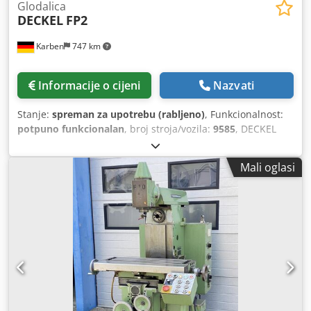
Glodalica
DECKEL
FP2
Karben
747 km
Informacije o cijeni
Nazvati
Stanje:
spreman za upotrebu (rabljeno)
, Funkcionalnost:
potpuno funkcionalan
, broj stroja/vozila:
9585
, DECKEL
Univerzalni alatni glodalni i bušilni stroj Tip: FP 2 Br. stroja:
9585 Godina proizvodnje: 1978/79 Stanje: dobro, spreman
Mali oglasi
za rad Putovanja osi: uzdužno: 400 mm, vertikalno: 400
mm, horizontalno: 200 mm Cedpfxeygicao Agfjrf