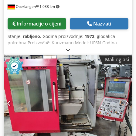
Oberlangen
1.038 km
Informacije o cijeni
Nazvati
Stanje:
rabljeno
, Godina proizvodnje:
1972
, glodalica
potrebna Proizvođač: Kunzmann Model: UF6N Godina
izgradnje: 1972 Tehnički podaci: Automatski uzdužni hod
stola 440 mm Uzdužni hod stola rukom: 450 mm Poprečni
Mali oglasi
hod stola 200 mm Stol okomito kretanje vodoravno/
Crjdpfeudb N Dsx Agfof okomita 465/500 mm Veličina stola
860x240 mm Stol se zakreće za 45° na obje strane
Udaljenost stol/vreteno 430 mm Držač vretena ISA 30 Hod
pinole 60 mm Glava vretena se može zakretati +/- 90° 18
brzina vretena vodoravno 32-1342 o/min 18 brzina vretena
okomito 72-2888 o/min 6 auto. Posmaci uzdužni 13,12-164
mm/min 6 auto. Ulazi preko 26,24-328 mm/min. Pogon
vretena 1,8/2,6 kW s nagibnom vertikalnom glavom za
glodanje / škripcem / Kontradržač/stezna glava sa steznim
čahurama Težina cca 850 kg Dimenzije cca
1400x1900x1800 mm