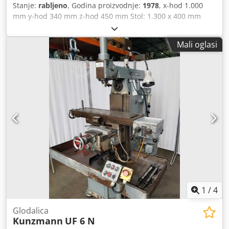
Stanje:
rabljeno
, Godina proizvodnje:
1978
, x-hod 1.000
Na zahtjev možemo potpuno ili djelomično remontirati
mm y-hod 340 mm z-hod 450 mm Stol: 1.300 x 400 mm
odabrani stroj - Na zahtjev možete izravno naručiti dodatni
Prihvat vretena ISO 40 SK Brzina vrtnje 32 - 1.400 o/min
pribor poput alata itd. - Na zahtjev vam možemo osigurati i
Hod vretena 80 mm Ukupna priključna snaga 7,5 kW
dodatni pribor poput ugradnje sigurnosnih uređaja itd. -
Mali oglasi
Oprema: - Univerzalna konzolna glodalica s HEIDENHAIN
Rado ćemo se pobrinuti za dostavu i/ili ugradnju
digitalnim prikazom - Mehaničko stezanje alata - Hladnjak -
Razni prihvati za alat SK 40 - Dokumentacija stroja na
njemačkom jeziku Crodpozf Nrdjfx Agfsf
1
/
4
Glodalica
Kunzmann
UF 6 N