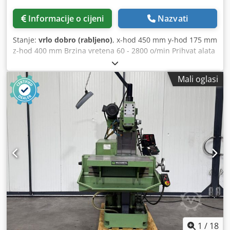
Informacije o cijeni
Nazvati
Stanje:
vrlo dobro (rabljeno)
, x-hod 450 mm y-hod 175 mm
z-hod 400 mm Brzina vretena 60 - 2800 o/min Prihvat alata
ISO SK-30 Težina stroja cca 1 t Prostor potrebna cca 1,1 x 1
x 1,5 m Codpfx Agjvwgn Deforf Glodalica je u vrlo dobrom,
Mali oglasi
održavanom stanju
1
/
18