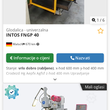
1
/
6
Glodalica - univerzalna
INTOS
FNGP 40
Malsch
670 km
Informacije o cijeni
Nazvati
Stanje:
vrlo dobro (rabljeno)
, x-hod 600 mm y-hod 400 mm
Crodezd Hg Aepfx Agfsf z-hod 400 mm Upravljanje
HEIDENHAIN Broj okretaja vretena - bezstupanjsko 63 -
3150 o/min Pomak pinole 100 mm Prihvat alata SK 40
Mali oglasi
Površina stola za stezanje 630 x 400 mm Ukupna potrebna
snaga 8,5 kW Težina stroja cca 2,1 t Prostor potrebna cca
2,5 x 1,8 x 2,0 m Električni ručni kotač