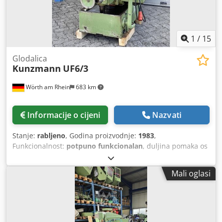
1
/
15
Glodalica
Kunzmann
UF6/3
Wörth am Rhein
683 km
Informacije o cijeni
Nazvati
Stanje:
rabljeno
, Godina proizvodnje:
1983
,
Funkcionalnost:
potpuno funkcionalan
, duljina pomaka os
X:
460 mm
, duljina pomaka osi Y:
200 mm
, Univerzalna
freza Kunzmann UF6/3 Godina proizvodnje: 1983. Stroj je u
Mali oglasi
dobrom stanju, vreteno radi vrlo glatko. Motor pogona
dobio je nove ugljene četke, a vreteno osi Z ima novu
teleskopsku oprugu. Upravljanje pomoću bregaste osovine
u 3 osi savršeno je za proizvodnju malih serija. --- Cijena
neto, plus PDV (naveden na računu) --- Hodovi,