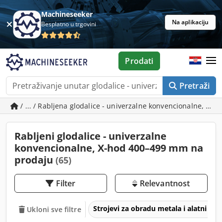
Machineseeker
Na aplikaciju
Besplatno u trgovini
Prodati
Pretraži
/ ... / Rabljena glodalice - univerzalne konvencionalne, X
Rabljeni glodalice - univerzalne
konvencionalne, X-hod 400–499 mm na
prodaju
(65)
Filter
Relevantnost
Strojevi za obradu metala i alatni str
Ukloni sve filtre