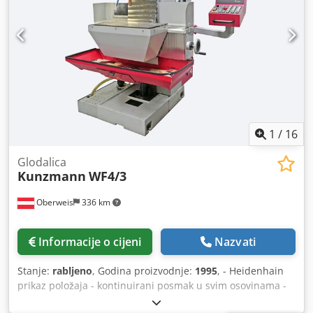
1
/
16
Glodalica
Kunzmann
WF4/3
Oberweis
336 km
Informacije o cijeni
Nazvati
Stanje:
rabljeno
, Godina proizvodnje:
1995
, - Heidenhain
prikaz položaja - kontinuirani posmak u svim osovinama -
Brzi hodovi u svim osovinama - hidraulički sustav zatezanja