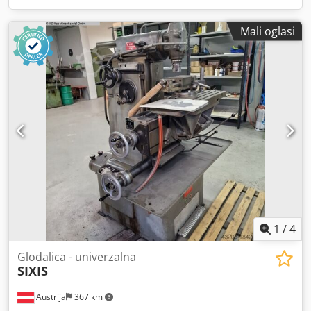
Mali oglasi
1
/
4
Glodalica - univerzalna
SIXIS
Austrija
367 km