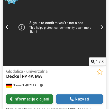
100 mm Montaža vretena: okomito/vodoravno: SK 40/SK40
Glava vretena zakreće se lijevo i desno: 90° Udaljenost
stol/horizontalno vreteno: min./max.: 200 / 325 mm
Udaljenost stol/vertikalna glava: min./max.: 150 / 730 mm
Ukupna potrebna snaga: 5,5 kW Težina stroja cca: 1,95 kg
Dimenzije stroja DxŠxV: 1,7 x 1,4 x 1,9 m Dimenzije
upravljačkog ormara: 850x500x1500 mm Uključuje noge
stroja i upute za rad Credpju Nc Hksfx Agfof *
1
/
8
Glodalica - univerzalna
Deckel
FP 4A MA
Njemačka
731 km
Informacije o cijeni
Nazvati