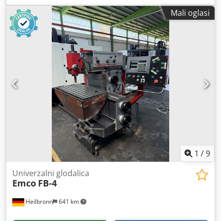
2000 o/min Držak alata: SK 40 s navojem S20x2 Vrsta stola:
Mali oglasi
Fiksni stol Površina za pričvršćivanje stola: 700 x 330 mm
Crsdpfx Agszi Uy Ujfef Težina: 1600 kg Dimenzije: cca. 1700
x 1300 x 1900 mm Boja: RAL 6011, boja rese Digitalni
zaslon: 3-osni HEIDENHAIN Dodatna oprema: centralno
podmazivanje, posuda za hlađenje, ostala dodatna oprema
na zahtjev.
1
/
9
Univerzalni glodalica
Emco
FB-4
Heilbronn
641 km