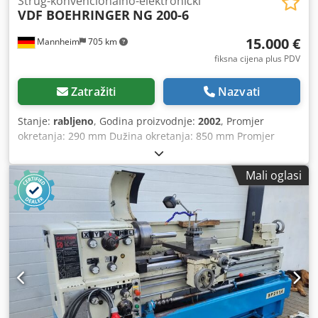
Strug-konvencionalno-elektronički
VDF BOEHRINGER
NG 200-6
15.000 €
Mannheim
705 km
fiksna cijena plus PDV
Zatražiti
Nazvati
Stanje:
rabljeno
, Godina proizvodnje:
2002
, Promjer
okretanja: 290 mm Dužina okretanja: 850 mm Promjer
okretanja iznad suporta: 600 mm Dodpfx Adezrzxcerewa
Upravljanje: Siemens SINUMERIK 840D Ukupna potrebna
Mali oglasi
snaga: 58 kW Automatizacija: portal s 2 transportna traka
Broj kupola: 3 Kontrapokretna vretena: da Podupirač: Ne X-
os (poprečna): hod: približno 220 mm Z-os (uzdužna): hod:
približno 950 mm Brzina pomaka: približno 25 m/min (x/y)
Brza brzina: približno 25 m/min