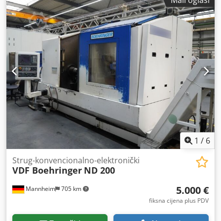
Dwodpfx Adeztfxcjrsa Promjer prolaza 60 mm Težina 3,3 t
1
/
6
Strug-konvencionalno-elektronički
VDF Boehringer
ND 200
5.000 €
Mannheim
705 km
fiksna cijena plus PDV