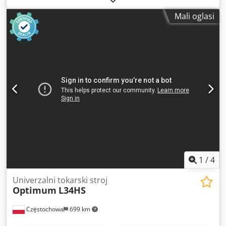
Mali oglasi
1
/
4
Univerzalni tokarski stroj
Optimum
L34HS
Częstochowa
699 km