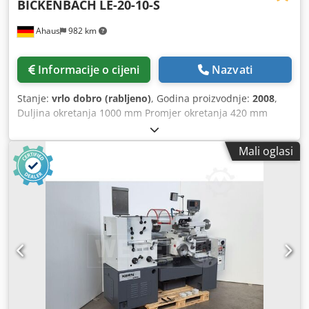
BICKENBACH
LE-20-10-S
Ahaus
982 km
Informacije o cijeni
Nazvati
Stanje:
vrlo dobro (rabljeno)
, Godina proizvodnje:
2008
,
Duljina okretanja 1000 mm Promjer okretanja 420 mm
Promjer okretanja iznad suporta 250 mm Promjer
okretanja u području konusnog vratila 580 mm Promjer
Mali oglasi
osovine 58,0 mm Broj okretaja 20 - 2000 o/min Širina stola
300 mm Prihvat osovine DIN 55029 D 1-6 Konus
centrirajućeg uređaja 4 MK Hod osovine 130 mm Ukupna
potrebna snaga 6,0 kW Težina stroja cca 1550 kg Dimenzije
(D-Š-V) 2200 x 1050 x 1550 mm iz radionice za osobe s
invaliditetom rijetko korišten (!!) trenutna nova cijena cca
12.000 eura posebna cijena na upit Univerzalni stroj za
okretanje LZ-20-10 S prikladan je za izvođenje lakih i
srednje teških operacija okretanja. Čak i osnovna oprema
uključuje sav važan pribor. Kako bi se smanjilo vrijeme
proizvodnje, ovaj model je serijski opremljen digitalnim