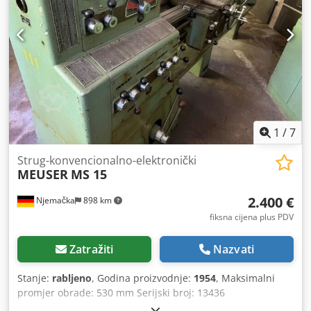
1
/
7
Strug-konvencionalno-elektronički
MEUSER
MS 15
2.400 €
Njemačka
898 km
fiksna cijena plus PDV
Zatražiti
Nazvati
Stanje:
rabljeno
, Godina proizvodnje:
1954
, Maksimalni
promjer obrade: 530 mm Serijski broj: 13436
Dwjdpfsztfygsx Adrsa Masa stroja: približno 1,4 t