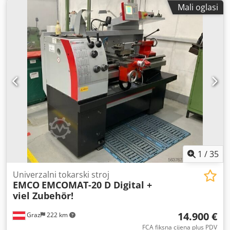
centara otprilike 1000 mm -Promjer provrta vretena
Mali oglasi
otprilike 50 mm Dwedpfsztbhmjx Adrsa -Brzine vretena 40-
2000 o/min -Automatski uzdušni/poprečni pomaci -Navoji /
metrički / inčni itd. -Uključuje HEIDENHAIN ND 780 / 3-osni
digitalni zaslon -FORKARDT F250 stezna glava sa 3 čeljusti -
Multifix s umetcima -Električni zaštitni poklopac stezne
glave -L&Z poklopac vretena -Dokumentacija Dimenzije: D x
Š x V 2,6 x 1,3 x 1,9 metara / Težina 1700 kg Ispravljamo
pogreške / zadržavamo pravo na pogreške pri unosu
podataka.
1
/
35
Univerzalni tokarski stroj
EMCO
EMCOMAT-20 D Digital +
viel Zubehör!
14.900 €
Graz
222 km
FCA fiksna cijena plus PDV