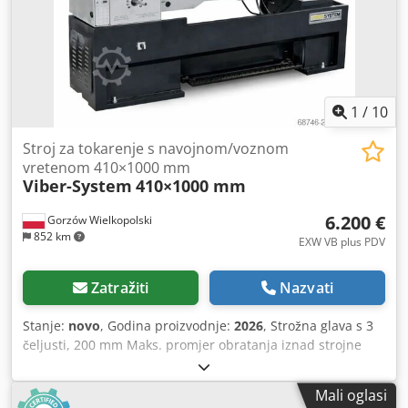
x š x v) - Težina za transport [kg]: 4000 kg - Paketi za
transport [kom]: 4 Financijske informacije PDV: Navedena
cijena je bez PDV-a PDV / Sustav oporezivanja razlike: PDV
se može odbiti za poduzetnike Dostava i otkup moguć u
bilo kojem trenutku za sve iz industrijskog sektora Lukas
van Rossum
1
/
10
Stroj za tokarenje s navojnom/voznom
vretenom 410×1000 mm
Viber-System
410×1000 mm
6.200 €
Gorzów Wielkopolski
852 km
EXW VB plus PDV
Zatražiti
Nazvati
Stanje:
novo
, Godina proizvodnje:
2026
, Strožna glava s 3
čeljusti, 200 mm Maks. promjer obratanja iznad strojne
ploče: 410 mm Promjer obratanja iznad poprečnog sanjka:
255 mm Promjer obratanja u izrezu na mostu: 580 mm
Mali oglasi
Udaljenost između centara: 1000 mm Visina centra: 205