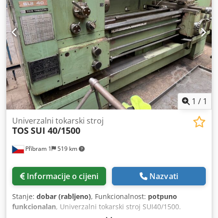
iznad potpornog stalka: 260 mm Čahura konusa: MK4
Minimalna brzina okretaja: 25 o/min Maksimalna brzina
okretaja: 2000 o/min 12 brzina okretaja vretena Stalni i
pokretni potporni stalk
1
/
1
Univerzalni tokarski stroj
TOS
SUI 40/1500
Příbram 1
519 km
Informacije o cijeni
Nazvati
Stanje:
dobar (rabljeno)
, Funkcionalnost:
potpuno
funkcionalan
, Univerzalni tokarski stroj SUI40/1500.
Dedezpgaaepfx Adrjwa