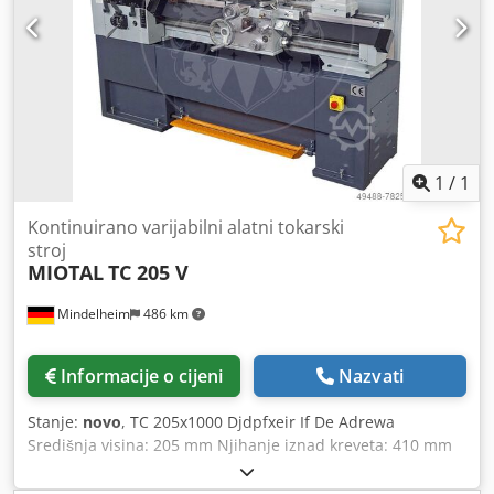
Geometrijski protokol - Digitalni zaslon s 3 osi - Gumb za
hitno zaustavljanje - Sustav za brzu zamjenu alata Multifix
- Svjetlo za stroj - Sustav za hlađenje - Pokretni vrh za
označavanje
1
/
1
Kontinuirano varijabilni alatni tokarski
stroj
MIOTAL
TC 205 V
Mindelheim
486 km
Informacije o cijeni
Nazvati
Stanje:
novo
, TC 205x1000 Djdpfxeir If De Adrewa
Središnja visina: 205 mm Njihanje iznad kreveta: 410 mm
Razmak između centara: 1000 mm Širina kreveta: 260 mm
Nos vretena: DIN 55029 (Camlock) 9, vel. 6 Poprečni hod