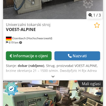
1
/
3
Univerzalni tokarski stroj
VOEST-ALPINE
Eisenbach (Hochschwarzwald)
619 km
Informacije o cijeni
Nazvati
Stanje:
dobar (rabljeno)
, Strug, proizvođač VOEST-ALPINE,
brzine okretanja 21 – 1500 o/min. Dwsdpfjztc H Rjx Adrea
Mali oglasi