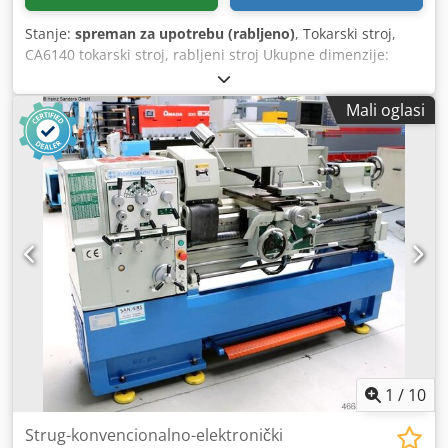
Stanje:
spreman za upotrebu (rabljeno)
, Tokarski stroj,
CA6140 tokarski stroj, rabljeni stroj Ukupne dimenzije:
2700 × 1140 × 1750 mm Snaga: 7,5 kW Promjer iznad
ležaja: 400 mm Promjer iznad nosača: 210 mm Udaljenost
Mali oglasi
između centara: 1000 mm Brzina vretena: 16–1400 o/min
(24 stupnja) Širina ležaja: 400 mm Dwedexacx Hepfx Adrsa
Dimenzije držača alata: 25 × 25 mm
1
/
10
Strug-konvencionalno-elektronički