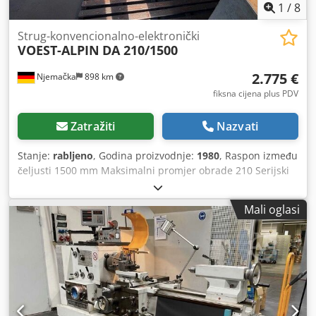
1
/
8
Strug-konvencionalno-elektronički
VOEST-ALPIN
DA 210/1500
2.775 €
Njemačka
898 km
fiksna cijena plus PDV
Zatražiti
Nazvati
Stanje:
rabljeno
, Godina proizvodnje:
1980
, Raspon između
čeljusti 1500 mm Maksimalni promjer obrade 210 Serijski
broj 1289 Multifix sustav, da Lynette sustav, da Težina 1,45
t Dsdpfjztfu Rox Adrowa
Mali oglasi