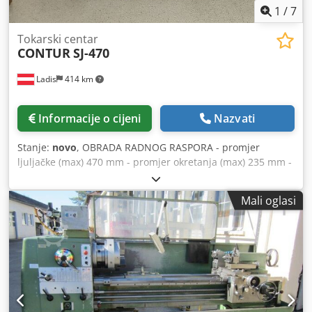
1
/
7
Tokarski centar
CONTUR
SJ-470
Ladis
414 km
Informacije o cijeni
Nazvati
Stanje:
novo
, OBRADA RADNOG RASPORA - promjer
ljuljačke (max) 470 mm - promjer okretanja (max) 235 mm -
duljina nosača maks. 1000 mm KLJUČ / GORNJA - ljuljačka
u otvoru 690 mm GLAVNO Vreteno - promjer provrta
Mali oglasi
vretena 58 mm - obrtaji vretena (min) 20 / min - obrtaji
vretena (maks.) 2000 / min - broj zupčanika 12 - promjer
vretena 58 mm REZANJE VIJKA SPINDLE - napredna z-osa
(min.) 0,05 mm / r - napredna z-osa (maks.) 0,82 mm / r -
napredna x osa (min.) 0,02 mm / r - napredna osi x (maks.)
0,4 mm / r TAILSTOCK - konus: MK 4 ELEKTRIČNE
SPECIFIKACIJE - ukupna potrošnja energije 5,5 kW
DIMENZIJE / TEŽINE - zahtjevi za prostorom-lijevo / desno -