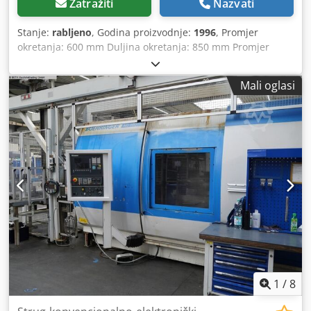
Zatražiti
Nazvati
Stanje:
rabljeno
, Godina proizvodnje:
1996
, Promjer
okretanja: 600 mm Duljina okretanja: 850 mm Promjer
okretanja iznad poprečne sanjke: 434 mm Upravljački
sustav: Siemens Sinumerik 840D Ukupna potrebna snaga:
Mali oglasi
54 kW Masa stroja: približno 10 t Potrebna površina:
približno 6000x2800 mm Brzina vrtnje vretena (maks.):
približno 0–4500 o/min Promjer provrta vretena: približno
65 mm Stožac vretena: najčešće DIN 55026 A6 / ISO stožac
Hod osi X: približno 220 mm Hod osi Z: približno 950 mm
Djdpfjzrzxiox Adrjwa Brzina pomaka: približno 25 m/min
Alati i oprema Revolver za alate: najčešće 2 revolvera s ~12
mjesta za alate Pogonski alati: moguće, ovisno o opremi
Podupirač: opcija, često NC-upravljan (SK30)
1
/
8