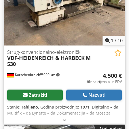
stezne glave) - 6 x brze stezne glave (vidi slike) - 1 x
kompletan priručnik proizvođača (upute za korištenje,
električna shema itd.) Kvaliteta i sigurnost: Stroj
impresionira tipičnom EMCO kvalitetom „Proizvedeno u
Austriji”: Zainteresirani ste? Slobodno nas kontaktirajte
kako bismo dogovorili termin za pregled ili kako bismo vam
poslali ponudu.
1
/
10
Strug-konvencionalno-elektronički
VDF-HEIDENREICH & HARBECK
M
530
4.500 €
Korschenbroich
929 km
fiksna cijena plus PDV
Zatražiti
Nazvati
Stanje:
rabljeno
, Godina proizvodnje:
1971
, Digitalno – da
Multifix – da Lynette – da Dokumentacija – da Most za
krevet – da Dobro stanje – da Raspon između čunova 1800
mm Maksimalni promjer obrade 530 mm Serijski broj 0556
Mali oglasi