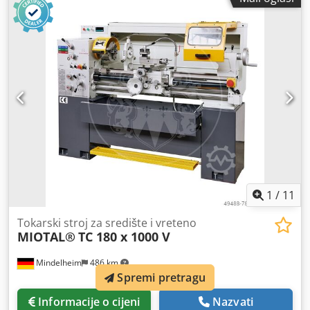
osovine: 50 mm Širina postolja: 300 mm Broj okretaja (24):
31,5 - 1400 1/min Snaga motora: 4 kW Hod konusa: 150 mm
Težina: približno 1500 kg Dimenzije (ŠxDxV): približno 2180
x 1180 x 1560 mm Oprema: - Geometrijski protokol -
Digitalni zaslon za 3 osi - Gumb za hitno isključivanje -
Sustav za brzu zamjenu alata Multifix - Svjetlo za stroj -
Sustav za hlađenje - Pokretni vrh za označavanje
1
/
11
Tokarski stroj za središte i vreteno
MIOTAL®
TC 180 x 1000 V
Mindelheim
486 km
Spremi pretragu
Informacije o cijeni
Nazvati