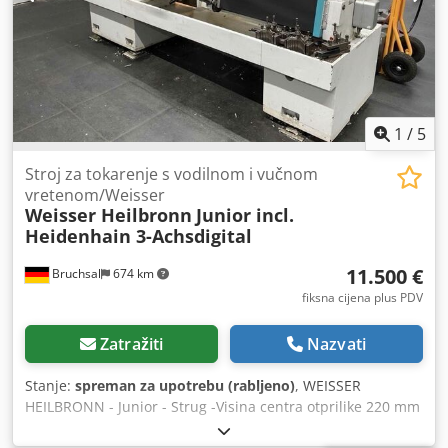
1
/
5
Stroj za tokarenje s vodilnom i vučnom
vretenom/Weisser
Weisser Heilbronn
Junior incl.
Heidenhain 3-Achsdigital
11.500 €
Bruchsal
674 km
fiksna cijena plus PDV
Zatražiti
Nazvati
Stanje:
spreman za upotrebu (rabljeno)
, WEISSER
HEILBRONN - Junior - Strug -Visina centra otprilike 220 mm
-Promjer obrade na stroju 440 mm -Udaljenost između