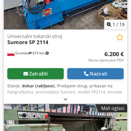
1
/
19
Univerzalni tokarski stroj
Sumore
SP 2114
6.200 €
Grońsko
819 km
fiksna cijena plus PDV
Zatražiti
Nazvati
Stanje:
dobar (rabljeno)
, Prodajem strug, prikazan na
fotografijama, proizvođača Sumore, model SP2114, kineske
proizvodnje. Stanje stroja procjenjujem kao vrlo dobro.
Odlikuje ga velika krutost i preciznost. Dwsdpfx Aszqt
Mali oglasi
Dzsdrsa Stroj je priključen i spreman za rad. Osiguravamo
utovar stroja na licu mjesta. Promjer prolaza vretena: 58
mm Strugarski stezac: 250 mm Duljina obrade: 1500 mm
Promjer obrade iznad ležišta: 460 mm Promjer obrade