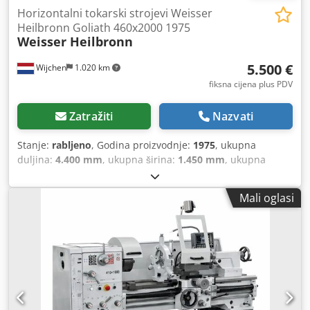
Horizontalni tokarski strojevi Weisser
Heilbronn Goliath 460x2000 1975
Weisser Heilbronn
5.500 €
Wijchen
1.020 km
fiksna cijena plus PDV
Zatražiti
Nazvati
Stanje:
rabljeno
, Godina proizvodnje:
1975
, ukupna
duljina:
4.400 mm
, ukupna širina:
1.450 mm
, ukupna
visina:
1.700 mm
, Vlastita težina: 4.000 kg Dwjdpfx Aexixh
Nedrea - Godina proizvodnje: 1975. - Dokumentacija
Mali oglasi
dostupna: Da - CE certifikat: Ne - Serijski broj: 1677 -
Upravljanje: Konvencionalno - Maksimalna visina [mm]:
230 - Promjer okretnog stola [mm]: 460 - Razmak između
centara [mm]: 2000 - Promjer vretena [mm]: 70 - Min.
brzina vretena [okr/min]: 7,1 - Maks. brzina vretena
[okr/min]: 1400 - Dodatna oprema: Brzi držač alata,
tročeljustna glodalka, pokretna vodilica, fiksna vodilica -
Dimenzije za transport: 4400 mm x 1450 mm x 1700 mm (d