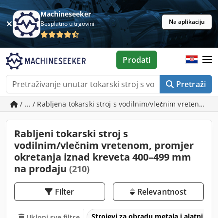
Machineseeker
Na aplikaciju
Besplatno u trgovini
Prodati
Pretraži
/ ... / Rabljena tokarski stroj s vodilnim/vlečnim vretenom
Rabljeni tokarski stroj s
vodilnim/vlečnim vretenom, promjer
okretanja iznad kreveta 400–499 mm
na prodaju
(210)
Filter
Relevantnost
Strojevi za obradu metala i alatni str
Ukloni sve filtre