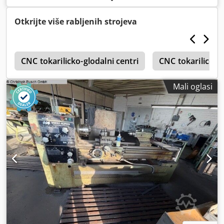
Otkrijte više rabljenih strojeva
o
CNC tokarilicko-glodalni centri
CNC tokarilice 
Mali oglasi