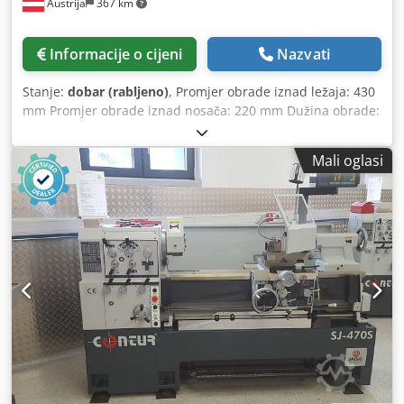
Austrija
367 km
Informacije o cijeni
Nazvati
Stanje:
dobar (rabljeno)
, Promjer obrade iznad ležaja: 430
mm Promjer obrade iznad nosača: 220 mm Dužina obrade:
1500 mm Promjer pinole: 80 mm Hod pinole: 200 mm
Konus u pinoli na konjiću: MK-5 Djdey Hxq Uspfx Adrjwa
Mali oglasi
Broj okretaja: 14 - 2240 o/min Snaga: 12,4 kVA Provrt
vretena: 60 mm Težina stroja cca 2800 kg Potrebna
površina cca 2900 x 1200 x 1700 mm Ovaj L&Z tokarski stroj
marke TOS Trencin je u dobrom stanju. Oprema: - 3-osni
digitalni prikaz - 9 komada držača alata - Prateća luneta -
Luneta do maks. D = 110 mm - Stezna glava s 3 čeljusti D =
250 mm