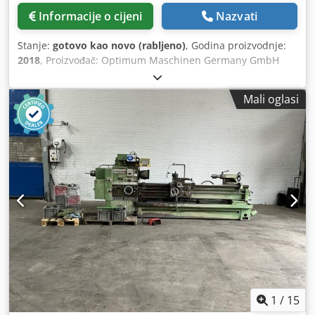
Informacije o cijeni
Nazvati
Stanje:
gotovo kao novo (rabljeno)
, Godina proizvodnje:
2018
, Proizvođač: Optimum Maschinen Germany GmbH
Model: L34HS Serijski broj (SN): 11261804002 Vrsta stroja:
CNC tokarski stroj s ravnim ležajem Godina proizvodnje:
Mali oglasi
2018 Snaga motora: 3,7 kW Napajanje: 400 V / 50 Hz
Raspon okretaja glavnog vretena: cca 30 – 3500 o/min
Maksimalna brzina vretena: 3500 o/min Maksimalni
promjer tokarenja: cca 350 mm Promjer tokarenja iznad
nosaca alata: cca 146 mm Razmak između centara: cca 600
mm Pomaci osi X/Y/Z: cca 185 / 185 / 540 mm Konus /
prihvat: MK 3 Djdjy Ia Uqepfx Adrjwa Težina: cca 1200 kg
1
/
15