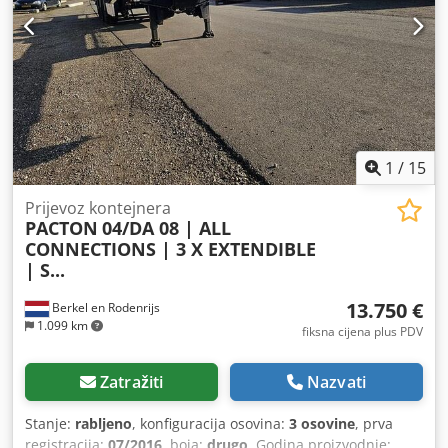
1
/
15
Prijevoz kontejnera
PACTON
04/DA 08 | ALL
CONNECTIONS | 3 X EXTENDIBLE
| S...
13.750 €
Berkel en Rodenrijs
1.099 km
fiksna cijena plus PDV
Zatražiti
Nazvati
Stanje:
rabljeno
, konfiguracija osovina:
3 osovine
, prva
registracija:
07/2016
, boja:
drugo
, Godina proizvodnje: