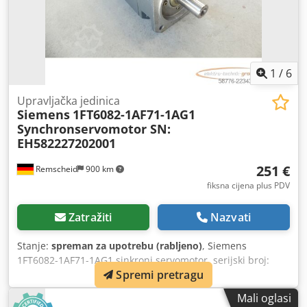
1
/
6
Upravljačka jedinica
Siemens
1FT6082-1AF71-1AG1
Synchronservomotor SN:
EH582227202001
251 €
Remscheid
900 km
fiksna cijena plus PDV
Zatražiti
Nazvati
Stanje:
spreman za upotrebu (rabljeno)
, Siemens
1FT6082-1AF71-1AG1 sinkroni servomotor, serijski broj:
Spremi pretragu
EH582227202001, s optičkim enkoderom 2048
impulsa/okretaja, rabljen, u dobrom stanju, 100%
Mali oglasi
funkcionalan, isporuka prema fotografijama. Dedpszl N R