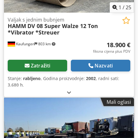
1
/
25
Valjak s jednim bubnjem
HAMM
DV 08 Super Walze 12 Ton
*Vibrator *Streuer
18.900 €
Kaufungen
803 km
fiksna cijena plus PDV
Zatražiti
Nazvati
Stanje:
rabljeno
, Godina proizvodnje:
2002
, radni sati:
3.680 h
,
Mali oglasi