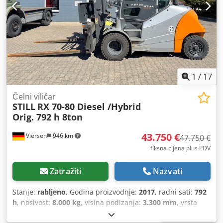
1
/
17
Čelni viličar
STILL
RX 70-80 Diesel /Hybrid
Orig. 792 h 8ton
43.750 €
Viersen
946 km
47.750 €
fiksna cijena plus PDV
Zatražiti
Nazvati
Stanje:
rabljeno
, Godina proizvodnje:
2017
, radni sati:
792
h
, nosivost:
8.000 kg
, visina podizanja:
3.300 mm
, vrsta
goriva:
dizel
, građevinska visina:
2.750 mm
, vrsta