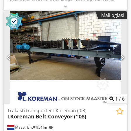
2016
, Prazna masa: 5,325 kg Osovina 1: lijevo 12 mm,
desno 12 mm Osovina 2: lijevo 12 mm, desno 12 mm
Mali oglasi
Osovina 3: lijevo 12 mm, desno 12 mm Imamo mogućnost
slaganja prikolica jednu na drugu! Dcsdpfx Aou Au Tcok
Uok
1
/
6
Trakasti transporter LKoreman ('08)
LKoreman
Belt Conveyor (''08)
Maastricht
954 km