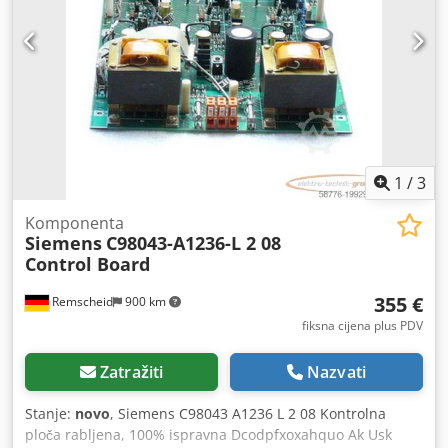
1
/
3
Komponenta
Siemens
C98043-A1236-L 2 08
Control Board
355 €
Remscheid
900 km
fiksna cijena plus PDV
Zatražiti
Nazvati
Stanje:
novo
, Siemens C98043 A1236 L 2 08 Kontrolna
ploča rabljena, 100% ispravna Dcodpfxoxahquo Ak Usk