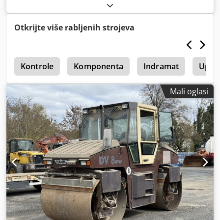
Otkrijte više rabljenih strojeva
n
Kontrole
Komponenta
Indramat
Uprav
Mali oglasi