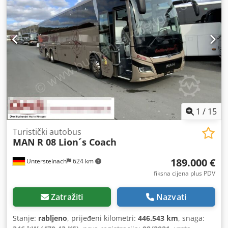
1
/
15
Turistički autobus
MAN
R 08 Lion´s Coach
189.000 €
Untersteinach
624 km
fiksna cijena plus PDV
Zatražiti
Nazvati
Stanje:
rabljeno
, prijeđeni kilometri:
446.543 km
, snaga: