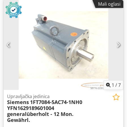
prijenosa:
automatski
, Oprema:
kabina
,
Mali oglasi
1
/
7
Upravljačka jedinica
Siemens
1FT7084-5AC74-1NH0
YFN1629189601004
generalüberholt - 12 Mon.
Gewährl.