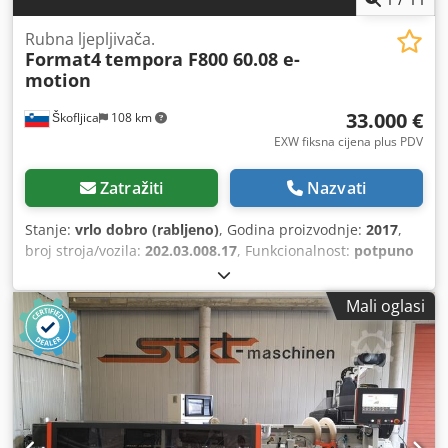
Rubna ljepljivača.
Format4
tempora F800 60.08 e-
motion
33.000 €
Škofljica
108 km
EXW fiksna cijena plus PDV
Zatražiti
Nazvati
Stanje:
vrlo dobro (rabljeno)
, Godina proizvodnje:
2017
,
broj stroja/vozila:
202.03.008.17
, Funkcionalnost:
potpuno
funkcionalan
, ulazni napon:
400 V
, ulazna struja:
28 A
,
ulazna frekvencija:
50 Hz
, vrsta ulazne struje:
trofazni
,
Mali oglasi
visina obratka (maks.):
60 mm
, maksimalna debljina ruba:
3 mm
, vrsta podešavanja visine:
mehanički
, brzina
pomaka osi X:
12 m/min
, ukupna visina:
1.693 mm
,
ukupna duljina:
4.620 mm
, ukupna širina:
1.200 mm
,
Oprema:
CE oznaka, dokumentacija / priručnik
, FORMAT4
Tempora F800 60.08 e-motion - strojna traka za kantiranje
Proizvođač: FORMAT4 / Felder Group Model: Tempora F800