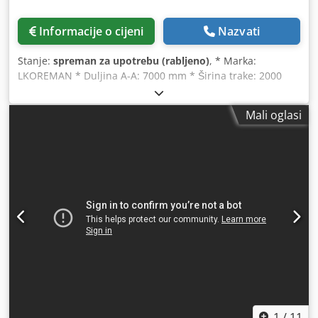
Informacije o cijeni
Nazvati
Stanje:
spreman za upotrebu (rabljeno)
, * Marka:
LKOREMAN * Duljina A-A: 7000 mm * Širina trake: 2000
mm * Pogonsko-povratni bubanj: Ø 520 mm Dcjdpfx Akjywl
Uuj Uek * Snaga: Stiebel reduktor 18,5 kW * Brzina cca: 1,3
Mali oglasi
m/s.
1
/
11