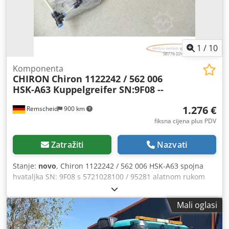
1
/
10
Komponenta
CHIRON
Chiron 1122242 / 562 006
HSK-A63 Kuppelgreifer SN:9F08 --
1.276 €
Remscheid
900 km
fiksna cijena plus PDV
Zatražiti
Nazvati
Stanje:
novo
, Chiron 1122242 / 562 006 HSK-A63 spojna
hvataljka SN: 9F08 s 5721028100 / 95281 alatnom rukom
1088539/00 CW49/15, nekorišteno, 100% ispravno,
isporuka prema fotografijama Dcsdpfx Aozpcv Rok Ujk
Mali oglasi