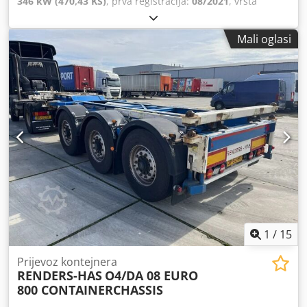
346 kW (470,43 KS)
, prva registracija:
08/2021
, vrsta
goriva:
dizel
, broj sjedala:
59
, vrsta prijenosa:
automatski
,
emisijska klasa:
Euro 6
, boja:
smeđa
, kočnice:
retarder
,
Mali oglasi
Godina proizvodnje:
2021
, Oprema:
ABS, elektronički
program stabilnosti (ESP), klima uređaj, kontrola
proklizavanja, maglenke, servo upravljač, središnje
zaključavanje, tempomat
,
1
/
15
Prijevoz kontejnera
RENDERS-HAS
O4/DA 08 EURO
800 CONTAINERCHASSIS