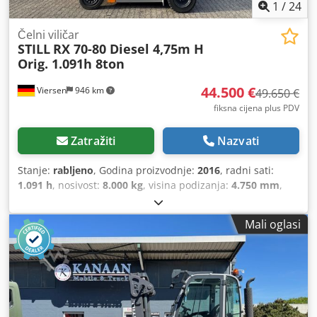
Opremljen vodnim filtrom, indikatorom razine tekućine,
1
/
24
manometrom i brzim spojnicama. Idealan je za
industrijsku upotrebu, laboratorije i za sve one primjene
Čelni viličar
STILL
RX 70-80 Diesel 4,75m H
gdje je potrebno učinkovito i pouzdano hlađenje kruga
Orig. 1.091h 8ton
vode.
44.500 €
Viersen
946 km
49.650 €
fiksna cijena plus PDV
Zatražiti
Nazvati
Stanje:
rabljeno
, Godina proizvodnje:
2016
, radni sati:
1.091 h
, nosivost:
8.000 kg
, visina podizanja:
4.750 mm
,
vrsta goriva:
dizel
, građevinska visina:
2.750 mm
, vrsta
prijenosa:
automatski
, Oprema:
kabina
,
Mali oglasi