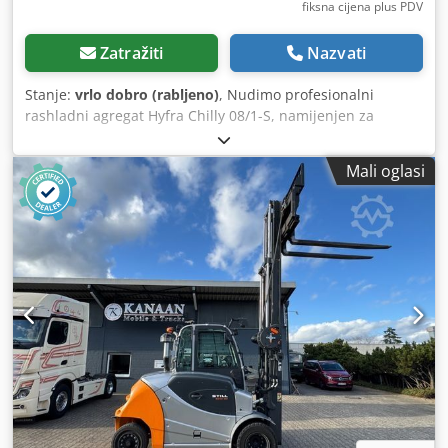
fiksna cijena plus PDV
Zatražiti
Nazvati
Stanje:
vrlo dobro (rabljeno)
, Nudimo profesionalni
rashladni agregat Hyfra Chilly 08/1-S, namijenjen za
hlađenje strojeva, industrijske opreme, lasera, strojeva za
zavarivanje i drugih sustava kojima je potrebna stabilna
Mali oglasi
temperatura tekućine. Uređaj je u potpunosti
funkcionalan, testiran i spreman za rad. Tijekom testiranja
postiže temperaturu od 8,3°C, što potvrđuje ispravan rad
rashladnog sustava (vidljivo na fotografiji). Tehnički podaci:
* Proizvođač: Hyfra GmbH * Model: Chilly 08/1-S * Godina
proizvodnje: 2006 * Rashladna snaga: 890 W (pri 37°C) *
Rashladno sredstvo: R407C * Količina rashladnog sredstva:
0,67 kg * Napajanje: 230 V / 50 Hz * Maksimalna struja:
5,10 A * Priključna snaga: 1,20 kW * Maksimalni radni tlak:
29,5 bara * Maksimalna temperatura okoline: +42°C *
Masa uređaja: 49 kg * Masa s napunjenom vodom: 67 kg
Stanje: * Korišteno. Dedpfx Aozmdtfek Uock * Tehnički
ispravno. * Normalni tragovi korištenja vidljivi na kućištu. *