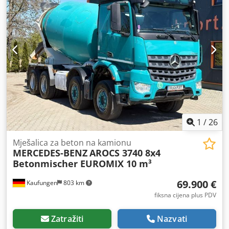
1
/
26
Mješalica za beton na kamionu
MERCEDES-BENZ
AROCS 3740 8x4
Betonmischer EUROMIX 10 m³
69.900 €
Kaufungen
803 km
fiksna cijena plus PDV
Zatražiti
Nazvati