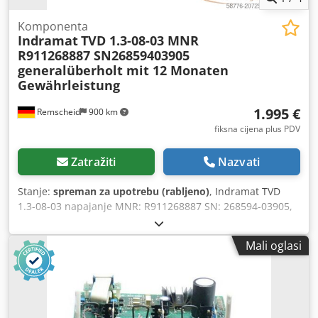
Komponenta
Indramat
TVD 1.3-08-03 MNR
R911268887 SN26859403905
generalüberholt mit 12 Monaten
Gewährleistung
1.995 €
Remscheid
900 km
fiksna cijena plus PDV
Zatražiti
Nazvati
Stanje:
spreman za upotrebu (rabljeno)
, Indramat TVD
1.3-08-03 napajanje MNR: R911268887 SN: 268594-03905,
stručno kompletno obnovljeno i testirano s 12 mjeseci
jamstva, 100% ispravno, isporuka prema slikama, rabljeno,
Mali oglasi
dobro očuvano stanje, 100% funkcionalno, isporuka prema
slikama. Na ovaj artikl ne primjenjuju se dogovoreni
prodajni popusti. Cijenu molimo zatražiti zasebno! Djdpex
Ety Ijfx Ak Ujck