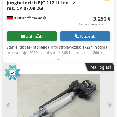
Jungheinrich
EJC 112 Li-Ion -->
izradu rogljića. Ako želite vidjeti našu kompletnu,
res. CP 07.08.26!
ažuriranu ponudu, posjetite naš profil Bakeres.
3.250 €
Nürtingen
594 km
fiksna cijena plus PDV
Zatražiti
Nazvati
Stanje:
dobar (rabljeno)
, broj stroja/vozila:
17234
, Godina
proizvodnje:
2020
, radni sati:
1.668 h
, nosivost:
1.200 kg
,
visina podizanja:
2.500 mm
, težište tereta:
600 mm
, vrsta
goriva:
električni
, vrsta jarbola:
simpleks
, građevinska
Mali oglasi
visina:
1.730 mm
, napon baterije:
24 V
, duljina vilica:
1.150
mm
, 5227581 Serijski broj: 90613826 Dcjdpfxezp T Abe Ak
Uok Podaci o bateriji: 24V LiB 110Ah, godina proizvodnje:
2020.