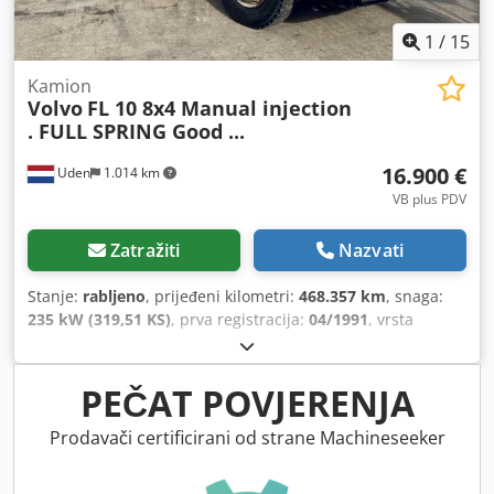
1
/
15
Kamion
Volvo
FL 10 8x4 Manual injection
. FULL SPRING Good ...
16.900 €
Uden
1.014 km
VB plus PDV
Zatražiti
Nazvati
Stanje:
rabljeno
, prijeđeni kilometri:
468.357 km
, snaga:
235 kW (319,51 KS)
, prva registracija:
04/1991
, vrsta
goriva:
dizel
, dimenzija gume:
315/80 R22,5
, konfiguracija
osovina:
8x4
, gorivo:
dizel
, vozačeva kabina:
dnevna
kabina
, vrsta prijenosa:
mehanički
, ovjes:
čelik
, ukupna
PEČAT POVJERENJA
duljina:
7.950 mm
, ukupna širina:
2.500 mm
, ukupna
visina:
3.250 mm
, duljina prostora za utovar:
5.000 mm
,
Prodavači certificirani od strane Machineseeker
širina utovarnog prostora:
2.280 mm
, visina utovarnog
prostora:
1.300 mm
, Godina proizvodnje:
1991
,