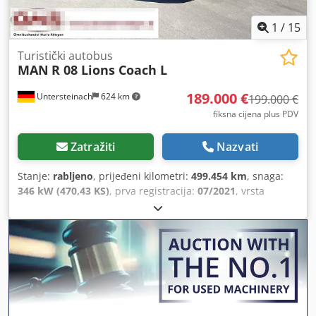
1
/
15
Turistički autobus
MAN
R 08 Lions Coach L
189.000 €
Untersteinach
624 km
199.000 €
fiksna cijena plus PDV
Zatražiti
Nazvati
Stanje:
rabljeno
, prijeđeni kilometri:
499.454 km
, snaga:
346 kW (470,43 KS)
, prva registracija:
07/2021
, vrsta
goriva:
dizel
, vrsta prijenosa:
automatski
, emisijska klasa:
Euro 6
, boja:
smeđa
, kočnice:
retarder
, Godina
proizvodnje:
2021
, Oprema:
ABS, elektronički program
stabilnosti (ESP), klima uređaj, kontrola proklizavanja,
maglenke, servo upravljač, spojka prikolice, središnje
zaključavanje, tempomat
,