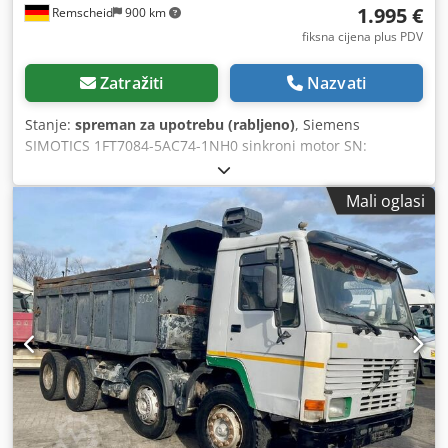
1.995 €
Remscheid
900 km
fiksna cijena plus PDV
Zatražiti
Nazvati
Stanje:
spreman za upotrebu (rabljeno)
, Siemens
SIMOTICS 1FT7084-5AC74-1NH0 sinkroni motor SN:
YFN1629189601004 - enkoder IC2048S/R I24 / kočnica 24
VDC 24W 48Nm, stručno kompletno obnovljen i testiran s
Mali oglasi
12 mjeseci jamstva, 100% ispravan, isporuka prema
slikama Dcjdpfszmlyaex Ak Usk