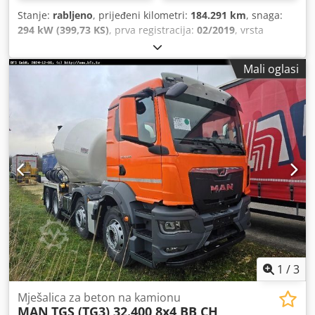
Stanje:
rabljeno
, prijeđeni kilometri:
184.291 km
, snaga:
294 kW (399,73 KS)
, prva registracija:
02/2019
, vrsta
goriva:
dizel
, ukupna masa:
37.000 kg
, konfiguracija
osovina:
3 osovine
, sljedeći pregled (TÜV):
08/2028
, boja:
Mali oglasi
zelen
, vrsta prijenosa:
automatski
, emisijska klasa:
Euro 6
,
Godina proizvodnje:
2019
, Oprema:
ABS, klima uređaj
,
1
/
3
Mješalica za beton na kamionu
MAN
TGS (TG3) 32.400 8x4 BB CH