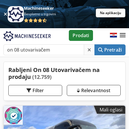
Machineseeker
Na aplikaciju
Besplatno u trgovini
Prodati
Pretraži
Rabljeni On 08 Utovarivačem na
prodaju
(12.759)
Filter
Relevantnost
Mali oglasi