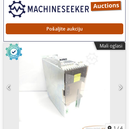
Pošaljite aukciju
Mali oglasi
1
/
4