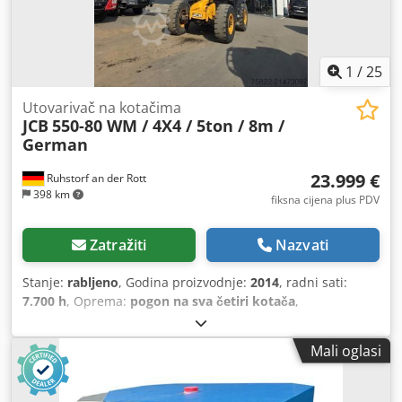
1
/
25
Utovarivač na kotačima
JCB
550-80 WM / 4X4 / 5ton / 8m /
German
23.999 €
Ruhstorf an der Rott
398 km
fiksna cijena plus PDV
Zatražiti
Nazvati
Stanje:
rabljeno
, Godina proizvodnje:
2014
, radni sati:
7.700 h
, Oprema:
pogon na sva četiri kotača
,
Mali oglasi