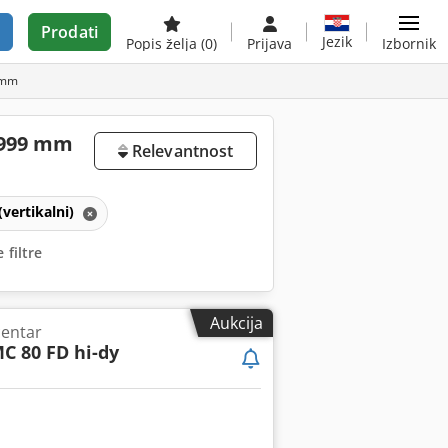
Prodati
Jezik
Popis želja
(0)
Prijava
Izbornik
9 mm
0–999 mm
Relevantnost
(vertikalni)
 filtre
Aukcija
centar
C 80 FD hi-dy