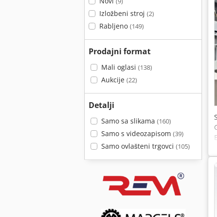
Novi
(9)
Izložbeni stroj
(2)
Rabljeno
(149)
Prodajni format
Mali oglasi
(138)
Aukcije
(22)
Detalji
Samo sa slikama
(160)
Samo s videozapisom
(39)
Samo ovlašteni trgovci
(105)