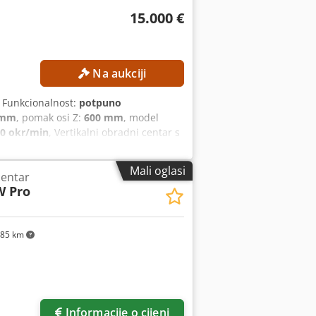
15.000 €
Na aukciji
, Funkcionalnost:
potpuno
 mm
, pomak osi Z:
600 mm
, model
00 okr/min
, Vertikalni obradni centar s
E Hod osi X: 800 mm Hod osi Y: 700
 18.000 o/min Radni sati novog
Mali oglasi
centar
ustav dovodnog hlađenja: 40 bara
W Pro
ravljačkog sustava: Mill Plus OPREMA
FD Automatski izmjenjivač paleta
mnik s 120 mjesta
85 km
Informacije o cijeni