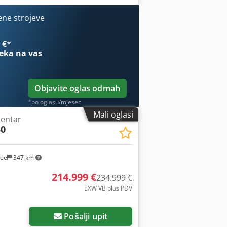
ektronski ručni kotač Mjerenje alata u
sporter strugotine Dodpfxeviq U Eo
ene strojeve
 visine Upute za rad
 €
*
eka na vas
Objavite oglas odmah
*po oglasu/mjesec
Mali oglasi
centar
0
see
347 km
214.999 €
234.999 €
EXW VB plus PDV
Pošalji upit