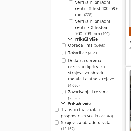
Vertikalni obradni
centri, X-hod 400–599
mm
(228)
Vertikalni obradni
centri s X-hodom
700–799 mm
(199)
Prikaži više
Obrada lima
(5.469)
Tokarilice
(4.356)
Dodatna oprema i
rezervni dijelovi za
strojeve za obradu
metala i alatne strojeve
(4.086)
Zavarivanje i rezanje
(2.536)
Prikaži više
Transportna vozila i
gospodarska vozila
(27.843)
Strojevi za obradu drveta
(12.162)