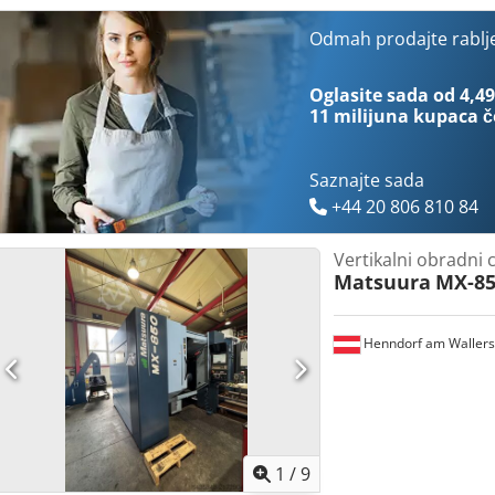
Potpuno zaštitna kabina s kliznim vratima i unutarnjom rasvjetom El
radnom području (BLUM laser) 3D infracrvena sonda Renishaw tran
Odmah prodajte rablj
Aireck Uređaj za rashladno sredstvo 4 kom. Cipele za stroj podesive
Oglasite sada od 4,49
11 milijuna kupaca
č
Saznajte sada
+44 20 806 810 84
Vertikalni obradni 
Matsuura
MX-85
Henndorf am Waller
1
/
9