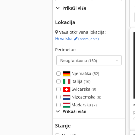
Prikaži više
Vertikalni Berače
Seiki
Stama
Mori
Lokacija
Vaša otkrivena lokacija:
Hrvatska
(promijeniti)
Perimetar:
Neograničeno
(160)
Njemačka
(82)
Italija
(16)
Švicarska
(9)
Nizozemska
(8)
Mađarska
(7)
Prikaži više
Stanje