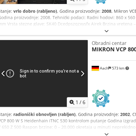
Stanje:
vrlo dobro (rabljeno)
, Godina proizvodnje:
2008
, Mikron VC
Godina proizvodnje: 2008. Tehnički podaci: Radni hodovi: 860 x 560
mm Vrsta stezne glave: SK40 Dcedpszqzxysfx Airek Brzina vretena –
24 Dodatna oprema/opcije: - Upravljački sustav HEIDENHAIN iTNC-530
odvod strugotine - Ostala dodatna oprema Vrlo malo radnih sati. U
Obradni centar
skladištu.
MIKRON
VCP 80
Aach
573 km
1
/
6
Stanje:
radionički obnovljen (rabljen)
, Godina proizvodnje:
2002
, 
VCP 800 W S Heidenhain iTNC 530 kontrolom putanje Godina izgradnj
Y 650 Z 500 Raspon brzine: 0 – 20.000 okretaja u minuti neprekidno
stol 900 mm x 600 mm stezne površine Vertikalni izmjenjivač alata 