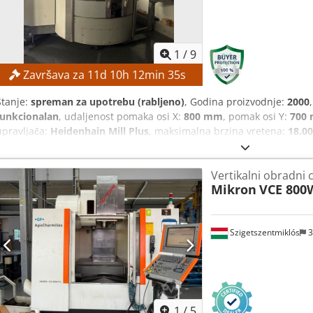
1
/
9
Završava za
11
d
10
h
12
min
34
s
Stanje:
spreman za upotrebu (rabljeno)
, Godina proizvodnje:
2000
funkcionalan
, udaljenost pomaka osi X:
800 mm
, pomak osi Y:
700
upravljača:
Heidenhain Mill Plus
, maksimalna brzina vretena:
18.0
gotovo novim vretenom (1023 radna sata)! TEHNIČKE KARAKTERISTIK
mm Dcjdpfx Aijzqfvisrok Hod osi Z: 600 mm Vreteno Brzina vretena:
Vertikalni obradni 
vretena: 1.023 h Držač alata: HSK 63 DETALJI O STROJU Unutarnji s
Mikron
VCE 800
Upravljanje Proizvođač upravljačkog sustava: Heidenhain Model up
NC rotacijski stol s osi C NC glava koja se može naginjati Funkcija 
Infracrveni mjerni senzor za mjerenje radnog komada Dodatni spre
Szigetszentmiklós
3
1
/
5