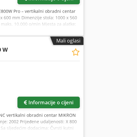
E800W Pro – vertikalni obradni centar
 x 600 mm Dimenzije stola: 1000 x 560
 maks. 10.000 o/min Mjesta za alatke:
 - Hlađenje kroz vreteno - Spiralni
ključena i spremna za rad u našem
Mali oglasi
0 W
Informacije o cijeni
CNC vertikalni obradni centar MIKRON
e: 2002 Prijeđene udaljenosti: X 800
 Sa sljedećim dodacima: Čvrsti kutni
s 30 mjesta spremnika (HSK 63)